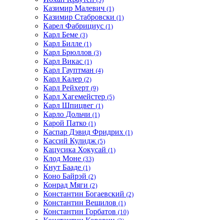
Казимир Малевич
(1)
Казимир Стабровски
(1)
Карел Фабрициус
(1)
Карл Беме
(3)
Карл Билле
(1)
Карл Брюллов
(3)
Карл Викас
(1)
Карл Гауптман
(4)
Карл Калер
(2)
Карл Рейхерт
(9)
Карл Хагемейстер
(5)
Карл Шпицвег
(1)
Карло Дольчи
(1)
Карой Патко
(1)
Каспар Дэвид Фридрих
(1)
Кассий Кулидж
(5)
Кацусика Хокусай
(1)
Клод Моне
(33)
Кнут Бааде
(1)
Коно Байрэй
(2)
Конрад Мяги
(2)
Константин Богаевский
(2)
Константин Вещилов
(1)
Константин Горбатов
(10)