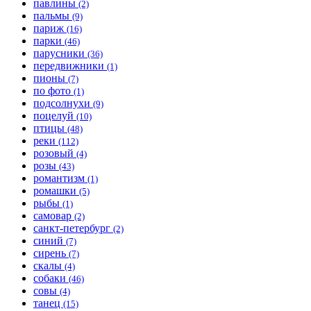
павлины
(2)
пальмы
(9)
париж
(16)
парки
(46)
парусники
(36)
передвижники
(1)
пионы
(7)
по фото
(1)
подсолнухи
(9)
поцелуй
(10)
птицы
(48)
реки
(112)
розовый
(4)
розы
(43)
романтизм
(1)
ромашки
(5)
рыбы
(1)
самовар
(2)
санкт-петербург
(2)
синий
(7)
сирень
(7)
скалы
(4)
собаки
(46)
совы
(4)
танец
(15)