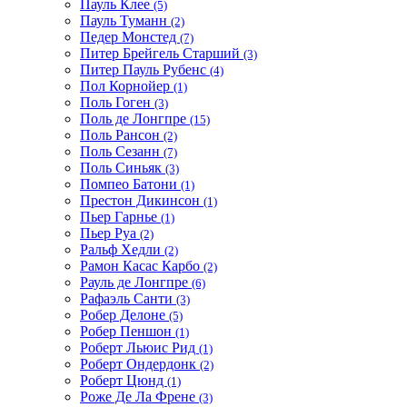
Пауль Клее
(5)
Пауль Туманн
(2)
Педер Монстед
(7)
Питер Брейгель Старший
(3)
Питер Пауль Рубенс
(4)
Пол Корнойер
(1)
Поль Гоген
(3)
Поль де Лонгпре
(15)
Поль Рансон
(2)
Поль Сезанн
(7)
Поль Синьяк
(3)
Помпео Батони
(1)
Престон Дикинсон
(1)
Пьер Гарнье
(1)
Пьер Руа
(2)
Ральф Хедли
(2)
Рамон Касас Карбо
(2)
Рауль де Лонгпре
(6)
Рафаэль Санти
(3)
Робер Делоне
(5)
Робер Пеншон
(1)
Роберт Льюис Рид
(1)
Роберт Ондердонк
(2)
Роберт Цюнд
(1)
Роже Де Ла Френе
(3)