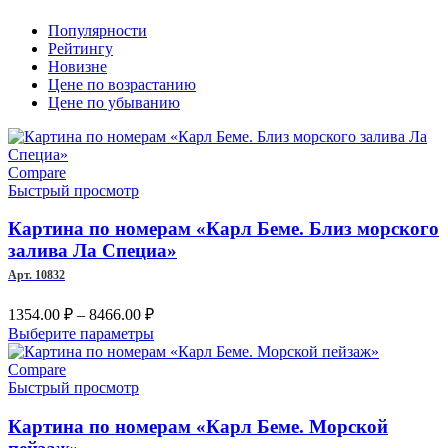
Популярности
Рейтингу
Новизне
Цене по возрастанию
Цене по убыванию
Compare
Быстрый просмотр
Картина по номерам «Карл Беме. Близ морского
залива Ла Специа»
Арт. 10832
Диапазон
1354.00
₽
–
8466.00
₽
цен:
Этот
Выберите параметры
1354.00 ₽
товар
–
имеет
Compare
несколько
Быстрый просмотр
8466.00 ₽
вариаций.
Опции
Картина по номерам «Карл Беме. Морской
можно