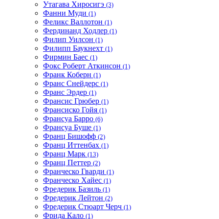
Утагава Хиросигэ
(3)
Фанни Муди
(1)
Феликс Валлотон
(1)
Фердинанд Ходлер
(1)
Филип Уилсон
(1)
Филипп Баукнехт
(1)
Фирмин Баес
(1)
Фокс Роберт Аткинсон
(1)
Франк Коберн
(1)
Франс Снейдерс
(1)
Франс Эрдер
(1)
Франсис Грюбер
(1)
Франсиско Гойя
(1)
Франсуа Барро
(6)
Франсуа Буше
(1)
Франц Бишофф
(2)
Франц Иттенбах
(1)
Франц Марк
(13)
Франц Петтер
(2)
Франческо Гварди
(1)
Франческо Хайес
(1)
Фредерик Базиль
(1)
Фредерик Лейтон
(2)
Фредерик Стюарт Черч
(1)
Фрида Кало
(1)