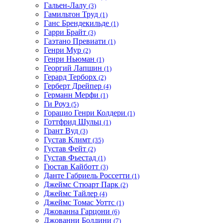
Гальен-Лалу
(3)
Гамильтон Труд
(1)
Ганс Брендекильде
(1)
Гарри Брайт
(3)
Гаэтано Превиати
(1)
Генри Мур
(2)
Генри Ньюман
(1)
Георгий Лапшин
(1)
Герард Терборх
(2)
Герберт Дрейпер
(4)
Германн Мерфи
(1)
Ги Роуз
(5)
Горацио Генри Колдери
(1)
Готтфрид Шульц
(1)
Грант Вуд
(3)
Густав Климт
(35)
Густав Фейт
(2)
Густав Фьестад
(1)
Гюстав Кайботт
(3)
Данте Габриель Россетти
(1)
Джеймс Стюарт Парк
(2)
Джеймс Тайлер
(4)
Джеймс Томас Уоттс
(1)
Джованна Гарцони
(6)
Джованни Болдини
(7)