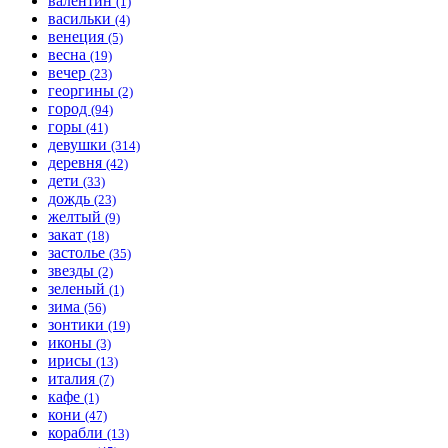
валентин
(1)
васильки
(4)
венеция
(5)
весна
(19)
вечер
(23)
георгины
(2)
город
(94)
горы
(41)
девушки
(314)
деревня
(42)
дети
(33)
дождь
(23)
желтый
(9)
закат
(18)
застолье
(35)
звезды
(2)
зеленый
(1)
зима
(56)
зонтики
(19)
иконы
(3)
ирисы
(13)
италия
(7)
кафе
(1)
кони
(47)
корабли
(13)