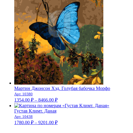
Мартин Джонсон Хэд. Голубая бабочка Морфо
Арт. 10380
Диапазон
1354.00
₽
–
8466.00
₽
цен:
1354.00 ₽
Густав Климт. Даная
–
Арт. 10438
Диапазон
8466.00 ₽
1780.00
₽
–
9201.00
₽
цен:
1780.00 ₽