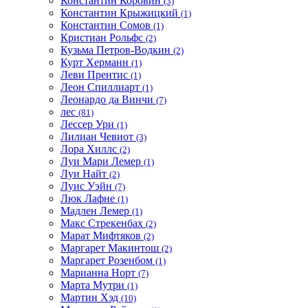
Константин Коровин
(3)
Константин Крыжицкий
(1)
Константин Сомов
(1)
Кристиан Рольфс
(2)
Кузьма Петров-Водкин
(2)
Курт Херманн
(1)
Леви Прентис
(1)
Леон Спиллиарт
(1)
Леонардо да Винчи
(7)
лес
(81)
Лессер Ури
(1)
Лилиан Чевиот
(3)
Лора Хиллс
(2)
Луи Мари Лемер
(1)
Луи Найт
(2)
Луис Уэйн
(7)
Люк Лафне
(1)
Мадлен Лемер
(1)
Макс Стрекенбах
(2)
Марат Мифтяков
(2)
Маргарет Макинтош
(2)
Маргарет Розенбом
(1)
Марианна Норт
(7)
Марта Мутри
(1)
Мартин Хэд
(10)