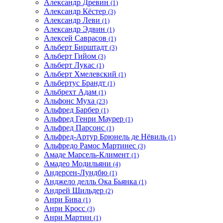
Александр Древин
(1)
Александр Кёстер
(3)
Александр Леви
(1)
Александр Эдвин
(1)
Алексей Саврасов
(1)
Альберт Бирштадт
(3)
Альберт Гийом
(3)
Альберт Лукас
(1)
Альберт Хмелевский
(1)
Альбертус Брандт
(1)
Альбрехт Адам
(1)
Альфонс Муха
(23)
Альфред Барбер
(1)
Альфред Генри Маурер
(1)
Альфред Парсонс
(1)
Альфред-Артур Брюнель де Нёвиль
(1)
Альфредо Рамос Мартинес
(3)
Амаде Марсель-Климент
(1)
Амадео Модильяни
(4)
Андерсен-Лундбю
(1)
Анджело делль Ока Бьянка
(1)
Андрей Шильдер
(2)
Анри Бива
(1)
Анри Кросс
(3)
Анри Мартин
(1)