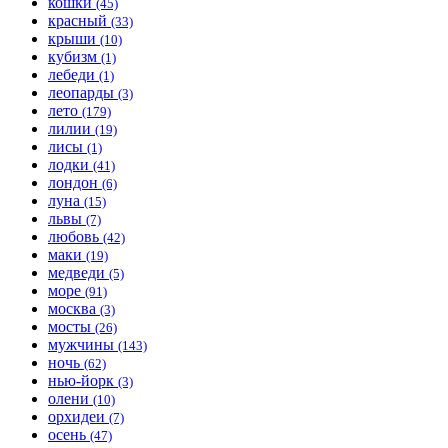
кошки
(45)
красный
(33)
крыши
(10)
кубизм
(1)
лебеди
(1)
леопарды
(3)
лето
(179)
лилии
(19)
лисы
(1)
лодки
(41)
лондон
(6)
луна
(15)
львы
(7)
любовь
(42)
маки
(19)
медведи
(5)
море
(91)
москва
(3)
мосты
(26)
мужчины
(143)
ночь
(62)
нью-йорк
(3)
олени
(10)
орхидеи
(7)
осень
(47)