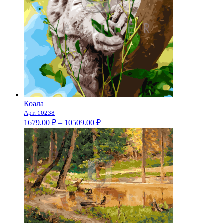
Коала
Арт. 10238
Диапазон
1679.00
₽
–
10509.00
₽
цен:
1679.00 ₽
–
10509.00 ₽