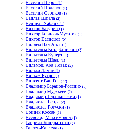
Василий Перов
(1)
Василий Поленов
(1)
Василий Суриков
(1)
Вацлав Шпала
(2)
Венцель Хаблик
(1)
Виктор Батурин
(1)
Виктор Борисов-Мусатов
(1)
Виктор Васнецов
(5)
Виллем Ван Алст
(1)
Вильгельм Котарбинский
(2)
Вильгельм Кунерт
(3)
Вильгельм Швар
(1)
Вильмош Аба-Новак
(2)
Вильхо Лампи
(1)
Вильям Бугро
(3)
Винсент Ван Гог
(72)
Владимир Баранов-Россинэ
(1)
Владимир Муравьев
(2)
Владимир Терликовский
(1)
Владислав Бенда
(2)
Владислав Рогуски
(1)
Войцех Коссак
(1)
Всеволод Максимович
(1)
Гавриил Кондратенко
(3)
Галлен-Каллела
(1)