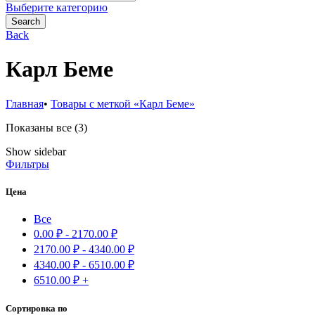
for:
Выберите категорию
Search
Back
Карл Беме
Главная
•
Товары с меткой «Карл Беме»
Сортировка:
Показаны все (3)
самые
Show sidebar
недавние
Фильтры
Цена
Все
0.00
₽
-
2170.00
₽
2170.00
₽
-
4340.00
₽
4340.00
₽
-
6510.00
₽
6510.00
₽
+
Сортировка по