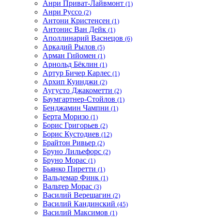
Анри Приват-Лайвмонт
(1)
Анри Руссо
(2)
Антони Кристенсен
(1)
Антонис Ван Дейк
(1)
Аполлинарий Васнецов
(6)
Аркадий Рылов
(5)
Арман Гийомен
(1)
Арнольд Бёклин
(1)
Артур Бичер Карлес
(1)
Архип Куинджи
(2)
Аугусто Джакометти
(2)
Баумгартнер-Стойлов
(1)
Бенджамин Чампни
(1)
Берта Моризо
(1)
Борис Григорьев
(2)
Борис Кустодиев
(12)
Брайтон Ривьер
(2)
Бруно Лильефорс
(2)
Бруно Морас
(1)
Бьянко Пиретти
(1)
Вальдемар Финк
(1)
Вальтер Морас
(3)
Василий Верещагин
(2)
Василий Кандинский
(45)
Василий Максимов
(1)