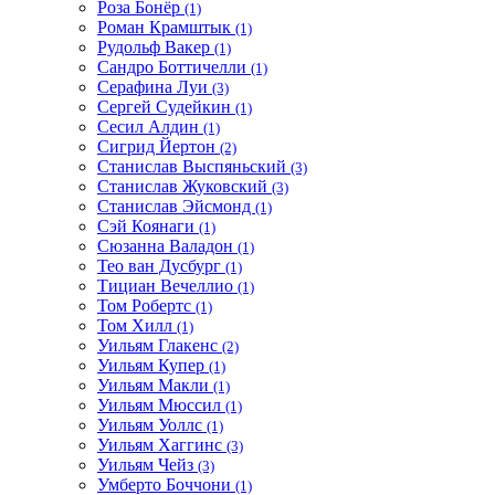
Роза Бонёр
(1)
Роман Крамштык
(1)
Рудольф Вакер
(1)
Сандро Боттичелли
(1)
Серафина Луи
(3)
Сергей Судейкин
(1)
Сесил Алдин
(1)
Сигрид Йертон
(2)
Станислав Выспяньский
(3)
Станислав Жуковский
(3)
Станислав Эйсмонд
(1)
Сэй Коянаги
(1)
Сюзанна Валадон
(1)
Тео ван Дусбург
(1)
Тициан Вечеллио
(1)
Том Робертс
(1)
Том Хилл
(1)
Уильям Глакенс
(2)
Уильям Купер
(1)
Уильям Макли
(1)
Уильям Мюссил
(1)
Уильям Уоллс
(1)
Уильям Хаггинс
(3)
Уильям Чейз
(3)
Умберто Боччони
(1)