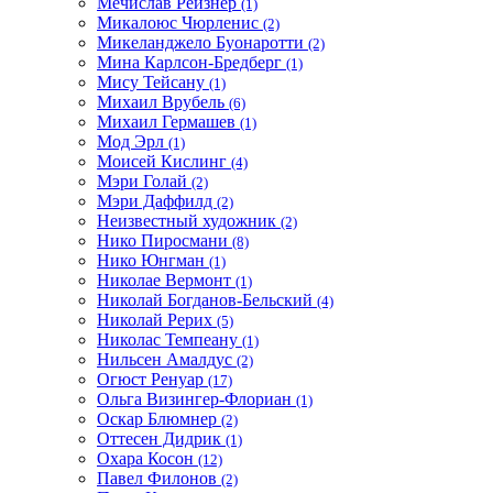
Мечислав Рейзнер
(1)
Микалоюс Чюрленис
(2)
Микеланджело Буонаротти
(2)
Мина Карлсон-Бредберг
(1)
Мису Тейсану
(1)
Михаил Врубель
(6)
Михаил Гермашев
(1)
Мод Эрл
(1)
Моисей Кислинг
(4)
Мэри Голай
(2)
Мэри Даффилд
(2)
Неизвестный художник
(2)
Нико Пиросмани
(8)
Нико Юнгман
(1)
Николае Вермонт
(1)
Николай Богданов-Бельский
(4)
Николай Рерих
(5)
Николас Темпеану
(1)
Нильсен Амалдус
(2)
Огюст Ренуар
(17)
Ольга Визингер-Флориан
(1)
Оскар Блюмнер
(2)
Оттесен Дидрик
(1)
Охара Косон
(12)
Павел Филонов
(2)