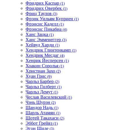
Фридрих Каспар
(1)
Фридрих Овербек
(1)
Фриц Таулов
(3)
Фрэнк Уильям Куприен
(1)
Фрэнсис Каделл
(1)
Фрэнсис Пикабиа
(4)
Ханс Зацка
(1)
Ханс Эмменеггер
(3)
Хейвуд Харди
(1)
Хендрик Глинтенкамп
(1)
Хендрик Месдаг
(4)
Хенрик Йесперсен
(1)
Хоакин Соролья
(1)
Христиан Захо
(2)
Хуан Грис
(9)
Чарльз Барбер
(2)
Чарльз Гилберт
(1)
Чарльз Демут
(1)
Чеслав Василевский
(1)
Чэнь Шурэн
(2)
Шандор Надь
(1)
Шарль Атамян
(1)
Шотей Такахаси
(2)
Эббот Грейвз
(1)
Эгон Шиле
(3)