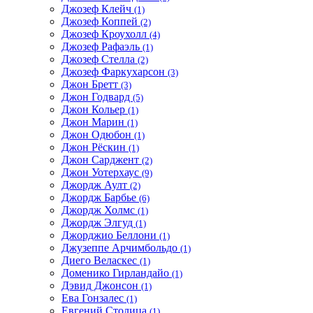
Джозеф Клейч
(1)
Джозеф Коппей
(2)
Джозеф Кроухолл
(4)
Джозеф Рафаэль
(1)
Джозеф Стелла
(2)
Джозеф Фаркухарсон
(3)
Джон Бретт
(3)
Джон Годвард
(5)
Джон Кольер
(1)
Джон Марин
(1)
Джон Одюбон
(1)
Джон Рёскин
(1)
Джон Сарджент
(2)
Джон Уотерхаус
(9)
Джордж Аулт
(2)
Джордж Барбье
(6)
Джордж Холмс
(1)
Джордж Элгуд
(1)
Джорджио Беллони
(1)
Джузеппе Арчимбольдо
(1)
Диего Веласкес
(1)
Доменико Гирландайо
(1)
Дэвид Джонсон
(1)
Ева Гонзалес
(1)
Евгений Столица
(1)