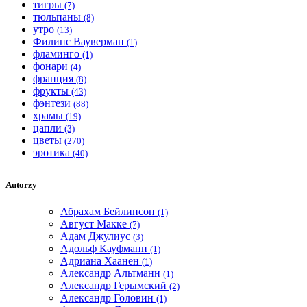
тигры
(7)
тюльпаны
(8)
утро
(13)
Филипс Вауверман
(1)
фламинго
(1)
фонари
(4)
франция
(8)
фрукты
(43)
фэнтези
(88)
храмы
(19)
цапли
(3)
цветы
(270)
эротика
(40)
Autorzy
Абрахам Бейлинсон
(1)
Август Макке
(7)
Адам Джулиус
(3)
Адольф Кауфманн
(1)
Адриана Хаанен
(1)
Александр Альтманн
(1)
Александр Герымский
(2)
Александр Головин
(1)