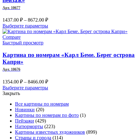
пейзаж»
выбрать
Арт. 10677
на
странице
Диапазон
1437.00
₽
–
8672.00
₽
товара.
цен:
Этот
Выберите параметры
1437.00 ₽
товар
–
имеет
Compare
несколько
Быстрый просмотр
8672.00 ₽
вариаций.
Опции
Картина по номерам «Карл Беме. Берег острова
можно
Капри»
выбрать
Арт. 10676
на
странице
Диапазон
1354.00
₽
–
8466.00
₽
товара.
цен:
Этот
Выберите параметры
1354.00 ₽
товар
Закрыть
–
имеет
Все картины по номерам
несколько
8466.00 ₽
Новинки
(20)
вариаций.
Картины по номерам по фото
(1)
Опции
Пейзажи
(429)
можно
Натюрморты
(223)
выбрать
Картины известных художников
(899)
на
Страны и города
(114)
странице