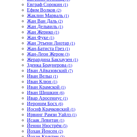
Евграф Сорокин
(1)
Ефим Волков
(2)
Жаклин Марваль
(1)
Жан Ван Даль
(2)
Жан Дельвиль
(1)
Жан Жерико
(1)
Жан Фуке
(1)
Жан Этьенн Лиотар
(1)
Жан-Батиста Грез
(1)
Жан-Леон Жером
(3)
Жерардина Бакхаузен
(1)
Зденка Браунерова
(1)
Иван Айвазовский
(7)
Иван Вельц
(1)
Иван Клюн
(1)
Иван Крамской
(1)
Иван Шишкин
(6)
Ивар Аросениус
(1)
Иероним Босх
(6)
Иосиф Крачковский
(1)
Ирвинг Рамзи Уайлз
(1)
Исаак Левитан
(1)
Йенни Нюстрём
(5)
Йохан Йенсен
(2)
Йохан Краутен
(3)