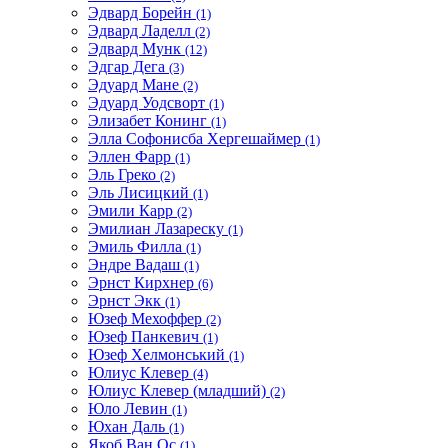
Эдвард Борейн
(1)
Эдвард Ладелл
(2)
Эдвард Мунк
(12)
Эдгар Дега
(3)
Эдуард Мане
(2)
Эдуард Уодсворт
(1)
Элизабет Конинг
(1)
Элла Софонисба Хергешаймер
(1)
Эллен Фарр
(1)
Эль Греко
(2)
Эль Лисицкий
(1)
Эмили Карр
(2)
Эмилиан Лазареску
(1)
Эмиль Филла
(1)
Эндре Вадаш
(1)
Эрнст Кирхнер
(6)
Эрнст Экк
(1)
Юзеф Мехоффер
(2)
Юзеф Панкевич
(1)
Юзеф Хелмонський
(1)
Юлиус Клевер
(4)
Юлиус Клевер (младший)
(2)
Юло Левин
(1)
Юхан Даль
(1)
Якоб Ван Ос
(1)