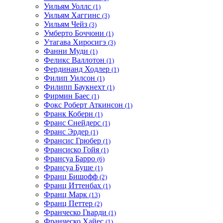
Уильям Уоллс
(1)
Уильям Хаггинс
(3)
Уильям Чейз
(3)
Умберто Боччони
(1)
Утагава Хиросигэ
(3)
Фанни Муди
(1)
Феликс Валлотон
(1)
Фердинанд Ходлер
(1)
Филип Уилсон
(1)
Филипп Баукнехт
(1)
Фирмин Баес
(1)
Фокс Роберт Аткинсон
(1)
Франк Коберн
(1)
Франс Снейдерс
(1)
Франс Эрдер
(1)
Франсис Грюбер
(1)
Франсиско Гойя
(1)
Франсуа Барро
(6)
Франсуа Буше
(1)
Франц Бишофф
(2)
Франц Иттенбах
(1)
Франц Марк
(13)
Франц Петтер
(2)
Франческо Гварди
(1)
Франческо Хайес
(1)