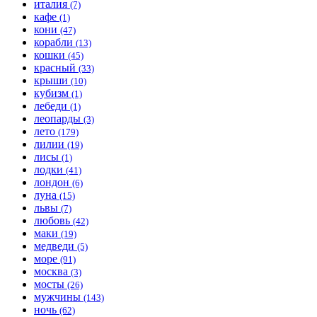
италия
(7)
кафе
(1)
кони
(47)
корабли
(13)
кошки
(45)
красный
(33)
крыши
(10)
кубизм
(1)
лебеди
(1)
леопарды
(3)
лето
(179)
лилии
(19)
лисы
(1)
лодки
(41)
лондон
(6)
луна
(15)
львы
(7)
любовь
(42)
маки
(19)
медведи
(5)
море
(91)
москва
(3)
мосты
(26)
мужчины
(143)
ночь
(62)