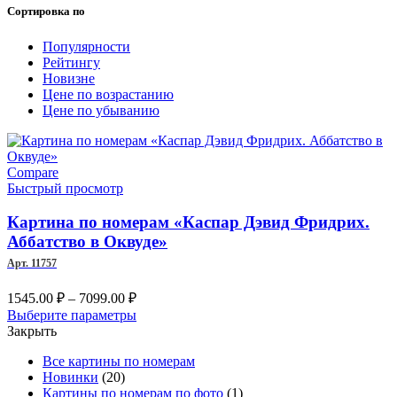
Сортировка по
Популярности
Рейтингу
Новизне
Цене по возрастанию
Цене по убыванию
Compare
Быстрый просмотр
Картина по номерам «Каспар Дэвид Фридрих.
Аббатство в Оквуде»
Арт. 11757
Диапазон
1545.00
₽
–
7099.00
₽
цен:
Этот
Выберите параметры
1545.00 ₽
товар
Закрыть
–
имеет
Все картины по номерам
несколько
7099.00 ₽
Новинки
(20)
вариаций.
Картины по номерам по фото
(1)
Опции