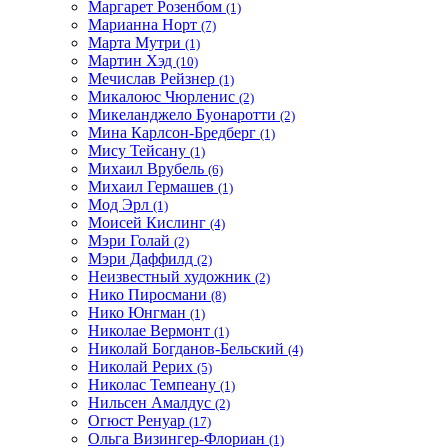
Маргарет Розенбом
(1)
Марианна Норт
(7)
Марта Мутри
(1)
Мартин Хэд
(10)
Мечислав Рейзнер
(1)
Микалоюс Чюрленис
(2)
Микеланджело Буонаротти
(2)
Мина Карлсон-Бредберг
(1)
Мису Тейсану
(1)
Михаил Врубель
(6)
Михаил Гермашев
(1)
Мод Эрл
(1)
Моисей Кислинг
(4)
Мэри Голай
(2)
Мэри Даффилд
(2)
Неизвестный художник
(2)
Нико Пиросмани
(8)
Нико Юнгман
(1)
Николае Вермонт
(1)
Николай Богданов-Бельский
(4)
Николай Рерих
(5)
Николас Темпеану
(1)
Нильсен Амалдус
(2)
Огюст Ренуар
(17)
Ольга Визингер-Флориан
(1)