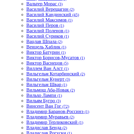
Вальтер Морас
(3)
Василий Верещагин
(2)
Василий Кандинский
(45)
Василий Максимов
(1)
Василий Перов
(1)
Василий Поленов
(1)
Василий Суриков
(1)
Вацлав Шпала
(2)
Венцель Хаблик
(1)
Виктор Батурин
(1)
Виктор Борисов-Мусатов
(1)
Виктор Васнецов
(5)
Виллем Ван Алст
(1)
Вильгельм Котарбинский
(2)
Вильгельм Кунерт
(3)
Вильгельм Швар
(1)
Вильмош Аба-Новак
(2)
Вильхо Лампи
(1)
Вильям Бугро
(3)
Винсент Ван Гог
(72)
Владимир Баранов-Россинэ
(1)
Владимир Муравьев
(2)
Владимир Терликовский
(1)
Владислав Бенда
(2)
Владислав Рогуски
(1)