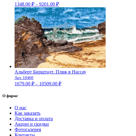
Диапазон
1348.00
₽
–
9201.00
₽
цен:
1348.00 ₽
–
9201.00 ₽
Альберт Бирштадт. Пляж в Нассау
Арт. 10460
Диапазон
1679.00
₽
–
10509.00
₽
цен:
1679.00 ₽
О фирме
–
10509.00 ₽
О нас
Как заказать
Доставка и оплата
Акции и скидки
Фотогалерея
Контакты