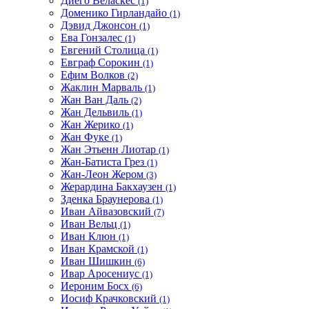
Диего Веласкес
(1)
Доменико Гирландайо
(1)
Дэвид Джонсон
(1)
Ева Гонзалес
(1)
Евгений Столица
(1)
Евграф Сорокин
(1)
Ефим Волков
(2)
Жаклин Марваль
(1)
Жан Ван Даль
(2)
Жан Дельвиль
(1)
Жан Жерико
(1)
Жан Фуке
(1)
Жан Этьенн Лиотар
(1)
Жан-Батиста Грез
(1)
Жан-Леон Жером
(3)
Жерардина Бакхаузен
(1)
Зденка Браунерова
(1)
Иван Айвазовский
(7)
Иван Вельц
(1)
Иван Клюн
(1)
Иван Крамской
(1)
Иван Шишкин
(6)
Ивар Аросениус
(1)
Иероним Босх
(6)
Иосиф Крачковский
(1)