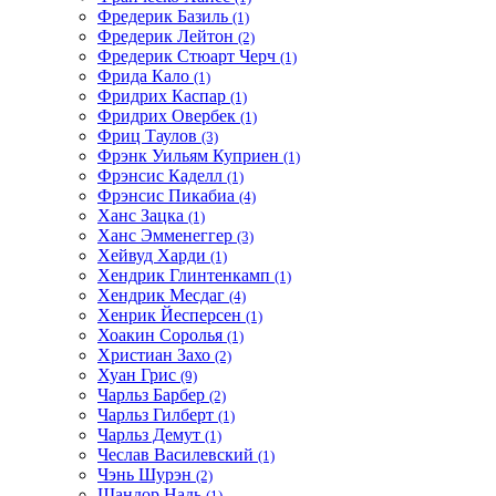
Фредерик Базиль
(1)
Фредерик Лейтон
(2)
Фредерик Стюарт Черч
(1)
Фрида Кало
(1)
Фридрих Каспар
(1)
Фридрих Овербек
(1)
Фриц Таулов
(3)
Фрэнк Уильям Куприен
(1)
Фрэнсис Каделл
(1)
Фрэнсис Пикабиа
(4)
Ханс Зацка
(1)
Ханс Эмменеггер
(3)
Хейвуд Харди
(1)
Хендрик Глинтенкамп
(1)
Хендрик Месдаг
(4)
Хенрик Йесперсен
(1)
Хоакин Соролья
(1)
Христиан Захо
(2)
Хуан Грис
(9)
Чарльз Барбер
(2)
Чарльз Гилберт
(1)
Чарльз Демут
(1)
Чеслав Василевский
(1)
Чэнь Шурэн
(2)
Шандор Надь
(1)