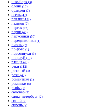
нью-йорк
(3)
олени
(10)
орхидеи
(7)
осень
(47)
павлины
(2)
пальмы
(9)
париж
(16)
парки
(46)
парусники
(36)
передвижники
(1)
пионы
(7)
по фото
(1)
подсолнухи
(9)
поцелуй
(10)
птицы
(48)
реки
(112)
розовый
(4)
розы
(43)
романтизм
(1)
ромашки
(5)
рыбы
(1)
самовар
(2)
санкт-петербург
(2)
синий
(7)
сирень
(7)