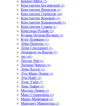
Конрад Мяги
(2)
Константин Богаевский
(2)
Константин Вещилов
(1)
Константин Горбатов
(10)
Константин Коровин
(3)
Константин Крыжицкий
(1)
Константин Сомов
(1)
Кристиан Рольфс
(2)
Кузьма Петров-Водкин
(2)
Курт Херманн
(1)
Леви Прентис
(1)
Леон Спиллиарт
(1)
Леонардо да Винчи
(7)
лес
(81)
Лессер Ури
(1)
Лилиан Чевиот
(3)
Лора Хиллс
(2)
Луи Мари Лемер
(1)
Луи Найт
(2)
Луис Уэйн
(7)
Люк Лафне
(1)
Мадлен Лемер
(1)
Макс Стрекенбах
(2)
Марат Мифтяков
(2)
Маргарет Макинтош
(2)