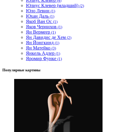
Юлиус Клевер
(4)
Юлиус Клевер (младший)
(2)
Юло Левин
(1)
Юхан Даль
(1)
Якоб Ван Ос
(1)
Яков Чернихов
(1)
Ян Вермеер
(1)
Ян Давидис де Хем
(2)
Ян Йонгкинд
(1)
Ян Матейко
(3)
Янкель Адлер
(1)
Яромир Функе
(1)
Популярные картины