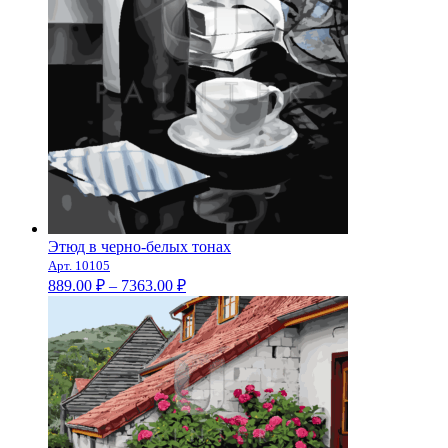
Этюд в черно-белых тонах
Арт. 10105
Диапазон
889.00
₽
–
7363.00
₽
цен:
889.00 ₽
–
7363.00 ₽