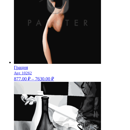
Грация
Арт. 10262
Диапазон
877.00
₽
–
7630.00
₽
цен:
877.00 ₽
–
7630.00 ₽