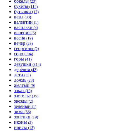
бокалы
(23)
букеты
(114)
бутылки
(17)
вазы
(83)
валентин
(1)
васильки
(4)
венеция
(5)
весна
(19)
вечер
(23)
георгины
(2)
город
(94)
горы
(41)
девушки
(314)
деревня
(42)
дети
(33)
дождь
(23)
желтый
(9)
закат
(18)
застолье
(35)
звезды
(2)
зеленый
(1)
зима
(56)
зонтики
(19)
иконы
(3)
ирисы
(13)