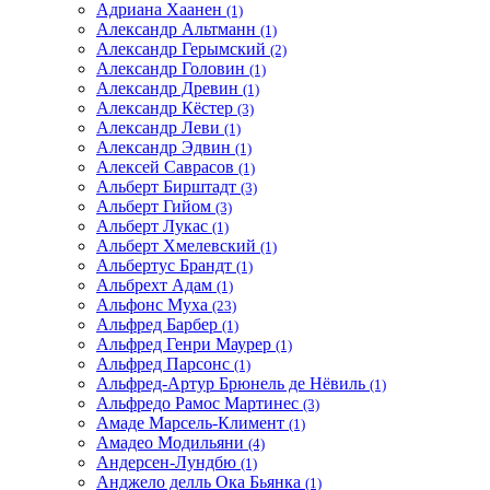
Адриана Хаанен
(1)
Александр Альтманн
(1)
Александр Герымский
(2)
Александр Головин
(1)
Александр Древин
(1)
Александр Кёстер
(3)
Александр Леви
(1)
Александр Эдвин
(1)
Алексей Саврасов
(1)
Альберт Бирштадт
(3)
Альберт Гийом
(3)
Альберт Лукас
(1)
Альберт Хмелевский
(1)
Альбертус Брандт
(1)
Альбрехт Адам
(1)
Альфонс Муха
(23)
Альфред Барбер
(1)
Альфред Генри Маурер
(1)
Альфред Парсонс
(1)
Альфред-Артур Брюнель де Нёвиль
(1)
Альфредо Рамос Мартинес
(3)
Амаде Марсель-Климент
(1)
Амадео Модильяни
(4)
Андерсен-Лундбю
(1)
Анджело делль Ока Бьянка
(1)