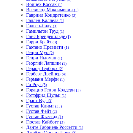
Войцех Коссак
(1)
Всеволод Максимович
(1)
Гавриил Кондратенко
(3)
Галлен-Каллела
(1)
Гальен-Лалу
(3)
Гамильтон Труд
(1)
Ганс Брендекильде
(1)
Гарри Брайт
(3)
Гаэтано Превиати
(1)
Генри Мур
(2)
Генри Ньюман
(1)
Георгий Лапшин
(1)
Герард Терборх
(2)
Герберт Дрейпер
(4)
Германн Мерфи
(1)
Ги Роуз
(5)
Горацио Генри Колдери
(1)
Готтфрид Шульц
(1)
Грант Вуд
(3)
Густав Климт
(35)
Густав Фейт
(2)
Густав Фьестад
(1)
Гюстав Кайботт
(3)
Данте Габриель Россетти
(1)
Джеймс Стюарт Парк
(2)