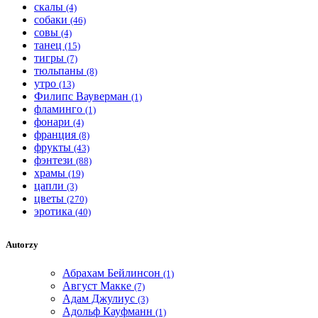
скалы
(4)
собаки
(46)
совы
(4)
танец
(15)
тигры
(7)
тюльпаны
(8)
утро
(13)
Филипс Вауверман
(1)
фламинго
(1)
фонари
(4)
франция
(8)
фрукты
(43)
фэнтези
(88)
храмы
(19)
цапли
(3)
цветы
(270)
эротика
(40)
Autorzy
Абрахам Бейлинсон
(1)
Август Макке
(7)
Адам Джулиус
(3)
Адольф Кауфманн
(1)