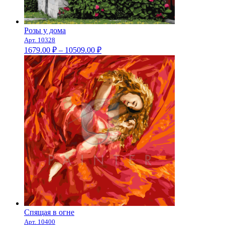
Розы у дома
Арт. 10328
Диапазон
1679.00
₽
–
10509.00
₽
цен:
1679.00 ₽
–
10509.00 ₽
Спящая в огне
Арт. 10400