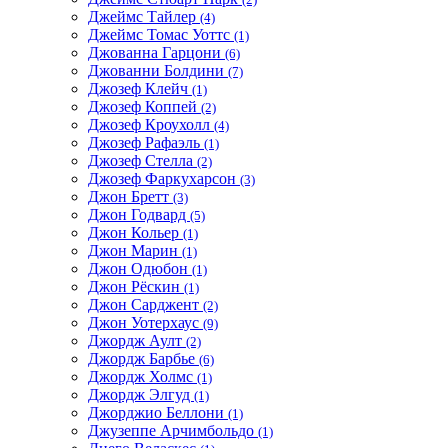
Джеймс Тайлер
(4)
Джеймс Томас Уоттс
(1)
Джованна Гарцони
(6)
Джованни Болдини
(7)
Джозеф Клейч
(1)
Джозеф Коппей
(2)
Джозеф Кроухолл
(4)
Джозеф Рафаэль
(1)
Джозеф Стелла
(2)
Джозеф Фаркухарсон
(3)
Джон Бретт
(3)
Джон Годвард
(5)
Джон Кольер
(1)
Джон Марин
(1)
Джон Одюбон
(1)
Джон Рёскин
(1)
Джон Сарджент
(2)
Джон Уотерхаус
(9)
Джордж Аулт
(2)
Джордж Барбье
(6)
Джордж Холмс
(1)
Джордж Элгуд
(1)
Джорджио Беллони
(1)
Джузеппе Арчимбольдо
(1)