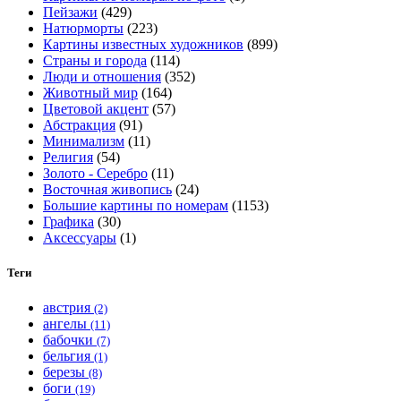
Пейзажи
(429)
можно
Натюрморты
(223)
выбрать
Картины известных художников
(899)
на
Страны и города
(114)
странице
Люди и отношения
(352)
товара.
Животный мир
(164)
Цветовой акцент
(57)
Абстракция
(91)
Минимализм
(11)
Религия
(54)
Золото - Серебро
(11)
Восточная живопись
(24)
Большие картины по номерам
(1153)
Графика
(30)
Аксессуары
(1)
Теги
австрия
(2)
ангелы
(11)
бабочки
(7)
бельгия
(1)
березы
(8)
боги
(19)