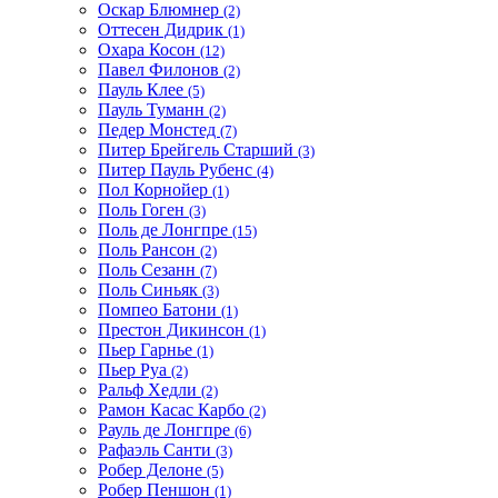
Оскар Блюмнер
(2)
Оттесен Дидрик
(1)
Охара Косон
(12)
Павел Филонов
(2)
Пауль Клее
(5)
Пауль Туманн
(2)
Педер Монстед
(7)
Питер Брейгель Старший
(3)
Питер Пауль Рубенс
(4)
Пол Корнойер
(1)
Поль Гоген
(3)
Поль де Лонгпре
(15)
Поль Рансон
(2)
Поль Сезанн
(7)
Поль Синьяк
(3)
Помпео Батони
(1)
Престон Дикинсон
(1)
Пьер Гарнье
(1)
Пьер Руа
(2)
Ральф Хедли
(2)
Рамон Касас Карбо
(2)
Рауль де Лонгпре
(6)
Рафаэль Санти
(3)
Робер Делоне
(5)
Робер Пеншон
(1)