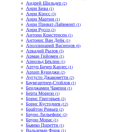
Андрей Шильдер
(2)
Анри Бива
(1)
Анри Кросс
(3)
Анри Мартин
(1)
Анри Приват-Лайвмонт
(1)
Анри Руссо
(2)
Антони Кристенсен
(1)
Антонис Ван Дейк
(1)
Аполлинарий Васнецов
(6)
Аркадий Рылов
(5)
Арман Гийомен
(1)
Арнольд Бёклин
(1)
Артур Бичер Карлес
(1)
Архип Куинджи
(2)
Аугусто Джакометти
(2)
Баумгартнер-Стойлов
(1)
Бенджамин Чампни
(1)
Берта Моризо
(1)
Борис Григорьев
(2)
Борис Кустодиев
(12)
Брайтон Ривьер
(2)
Бруно Лильефорс
(2)
Бруно Морас
(1)
Бьянко Пиретти
(1)
Вальдемар Финк
(1)