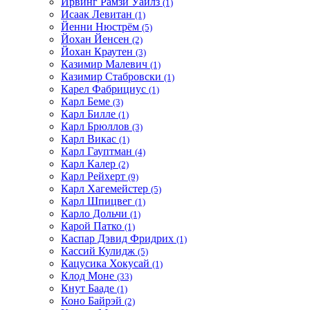
Ирвинг Рамзи Уайлз
(1)
Исаак Левитан
(1)
Йенни Нюстрём
(5)
Йохан Йенсен
(2)
Йохан Краутен
(3)
Казимир Малевич
(1)
Казимир Стабровски
(1)
Карел Фабрициус
(1)
Карл Беме
(3)
Карл Билле
(1)
Карл Брюллов
(3)
Карл Викас
(1)
Карл Гауптман
(4)
Карл Калер
(2)
Карл Рейхерт
(9)
Карл Хагемейстер
(5)
Карл Шпицвег
(1)
Карло Дольчи
(1)
Карой Патко
(1)
Каспар Дэвид Фридрих
(1)
Кассий Кулидж
(5)
Кацусика Хокусай
(1)
Клод Моне
(33)
Кнут Бааде
(1)
Коно Байрэй
(2)