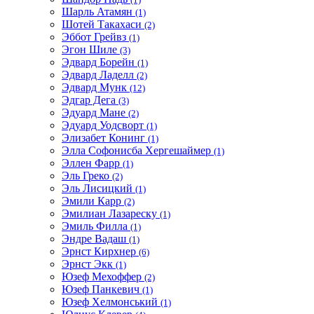
Шарль Атамян
(1)
Шотей Такахаси
(2)
Эббот Грейвз
(1)
Эгон Шиле
(3)
Эдвард Борейн
(1)
Эдвард Ладелл
(2)
Эдвард Мунк
(12)
Эдгар Дега
(3)
Эдуард Мане
(2)
Эдуард Уодсворт
(1)
Элизабет Конинг
(1)
Элла Софонисба Хергешаймер
(1)
Эллен Фарр
(1)
Эль Греко
(2)
Эль Лисицкий
(1)
Эмили Карр
(2)
Эмилиан Лазареску
(1)
Эмиль Филла
(1)
Эндре Вадаш
(1)
Эрнст Кирхнер
(6)
Эрнст Экк
(1)
Юзеф Мехоффер
(2)
Юзеф Панкевич
(1)
Юзеф Хелмонський
(1)