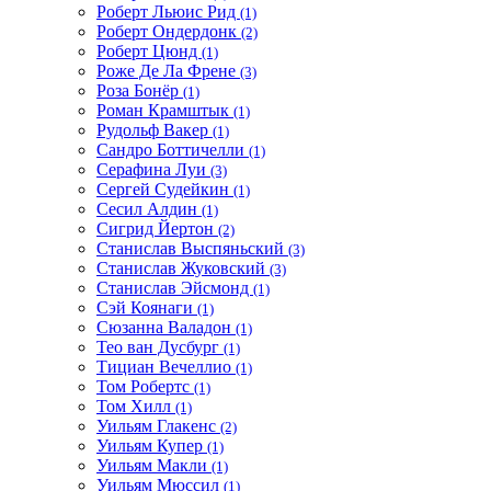
Роберт Льюис Рид
(1)
Роберт Ондердонк
(2)
Роберт Цюнд
(1)
Роже Де Ла Френе
(3)
Роза Бонёр
(1)
Роман Крамштык
(1)
Рудольф Вакер
(1)
Сандро Боттичелли
(1)
Серафина Луи
(3)
Сергей Судейкин
(1)
Сесил Алдин
(1)
Сигрид Йертон
(2)
Станислав Выспяньский
(3)
Станислав Жуковский
(3)
Станислав Эйсмонд
(1)
Сэй Коянаги
(1)
Сюзанна Валадон
(1)
Тео ван Дусбург
(1)
Тициан Вечеллио
(1)
Том Робертс
(1)
Том Хилл
(1)
Уильям Глакенс
(2)
Уильям Купер
(1)
Уильям Макли
(1)
Уильям Мюссил
(1)