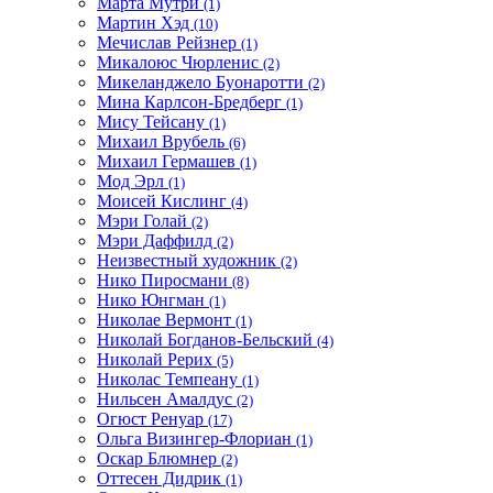
Марта Мутри
(1)
Мартин Хэд
(10)
Мечислав Рейзнер
(1)
Микалоюс Чюрленис
(2)
Микеланджело Буонаротти
(2)
Мина Карлсон-Бредберг
(1)
Мису Тейсану
(1)
Михаил Врубель
(6)
Михаил Гермашев
(1)
Мод Эрл
(1)
Моисей Кислинг
(4)
Мэри Голай
(2)
Мэри Даффилд
(2)
Неизвестный художник
(2)
Нико Пиросмани
(8)
Нико Юнгман
(1)
Николае Вермонт
(1)
Николай Богданов-Бельский
(4)
Николай Рерих
(5)
Николас Темпеану
(1)
Нильсен Амалдус
(2)
Огюст Ренуар
(17)
Ольга Визингер-Флориан
(1)
Оскар Блюмнер
(2)
Оттесен Дидрик
(1)