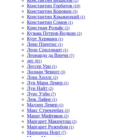
Константин Вещилов
(1)
Константин Горбатов
(10)
Константин Коровин
(3)
Константин Крыжицкий
(1)
Константин Сомов
(1)
Кристиан Рольфс
(2)
Кузьма Петров-Водкин
(2)
Курт Херманн
(1)
Леви Прентис
(1)
Леон Спиллиарт
(1)
Леонардо да Винчи
(7)
лес
(81)
Лессер Ури
(1)
Лилиан Чевиот
(3)
Лора Хиллс
(2)
Луи Мари Лемер
(1)
Луи Найт
(2)
Луис Уэйн
(7)
Люк Лафне
(1)
Мадлен Лемер
(1)
Макс Стрекенбах
(2)
Марат Мифтяков
(2)
Маргарет Макинтош
(2)
Маргарет Розенбом
(1)
Марианна Норт
(7)