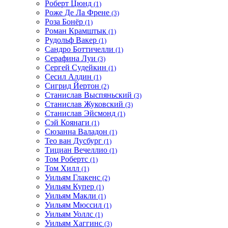
Роберт Цюнд
(1)
Роже Де Ла Френе
(3)
Роза Бонёр
(1)
Роман Крамштык
(1)
Рудольф Вакер
(1)
Сандро Боттичелли
(1)
Серафина Луи
(3)
Сергей Судейкин
(1)
Сесил Алдин
(1)
Сигрид Йертон
(2)
Станислав Выспяньский
(3)
Станислав Жуковский
(3)
Станислав Эйсмонд
(1)
Сэй Коянаги
(1)
Сюзанна Валадон
(1)
Тео ван Дусбург
(1)
Тициан Вечеллио
(1)
Том Робертс
(1)
Том Хилл
(1)
Уильям Глакенс
(2)
Уильям Купер
(1)
Уильям Макли
(1)
Уильям Мюссил
(1)
Уильям Уоллс
(1)
Уильям Хаггинс
(3)