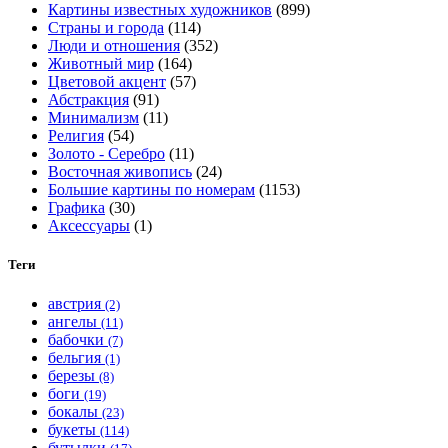
Картины известных художников
(899)
на
Страны и города
(114)
странице
Люди и отношения
(352)
товара.
Животный мир
(164)
Цветовой акцент
(57)
Абстракция
(91)
Минимализм
(11)
Религия
(54)
Золото - Серебро
(11)
Восточная живопись
(24)
Большие картины по номерам
(1153)
Графика
(30)
Аксессуары
(1)
Теги
австрия
(2)
ангелы
(11)
бабочки
(7)
бельгия
(1)
березы
(8)
боги
(19)
бокалы
(23)
букеты
(114)
бутылки