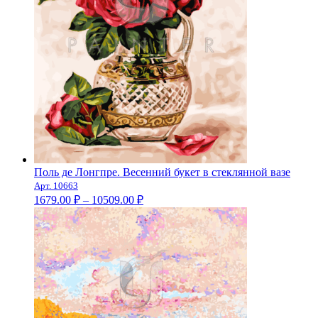
Поль де Лонгпре. Весенний букет в стеклянной вазе
Арт. 10663
Диапазон
1679.00
₽
–
10509.00
₽
цен:
1679.00 ₽
–
10509.00 ₽