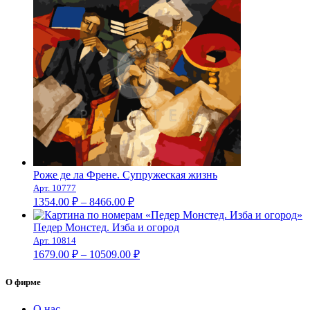
цен:
1272.00 ₽
–
8261.00 ₽
Роже де ла Френе. Супружеская жизнь
Арт. 10777
Диапазон
1354.00
₽
–
8466.00
₽
цен:
1354.00 ₽
Педер Монстед. Изба и огород
–
Арт. 10814
Диапазон
8466.00 ₽
1679.00
₽
–
10509.00
₽
цен:
1679.00 ₽
О фирме
–
10509.00 ₽
О нас