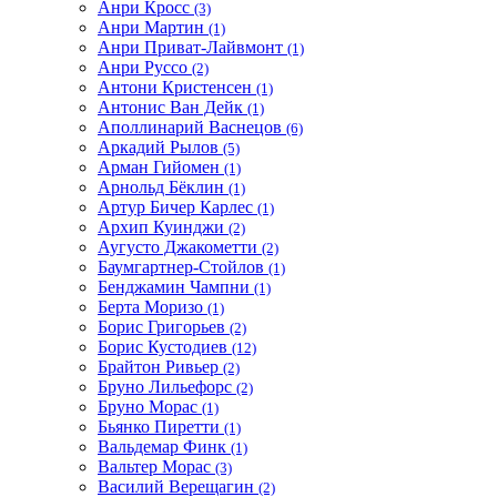
Анри Кросс
(3)
Анри Мартин
(1)
Анри Приват-Лайвмонт
(1)
Анри Руссо
(2)
Антони Кристенсен
(1)
Антонис Ван Дейк
(1)
Аполлинарий Васнецов
(6)
Аркадий Рылов
(5)
Арман Гийомен
(1)
Арнольд Бёклин
(1)
Артур Бичер Карлес
(1)
Архип Куинджи
(2)
Аугусто Джакометти
(2)
Баумгартнер-Стойлов
(1)
Бенджамин Чампни
(1)
Берта Моризо
(1)
Борис Григорьев
(2)
Борис Кустодиев
(12)
Брайтон Ривьер
(2)
Бруно Лильефорс
(2)
Бруно Морас
(1)
Бьянко Пиретти
(1)
Вальдемар Финк
(1)
Вальтер Морас
(3)
Василий Верещагин
(2)