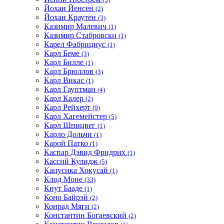
Йохан Йенсен
(2)
Йохан Краутен
(3)
Казимир Малевич
(1)
Казимир Стабровски
(1)
Карел Фабрициус
(1)
Карл Беме
(3)
Карл Билле
(1)
Карл Брюллов
(3)
Карл Викас
(1)
Карл Гауптман
(4)
Карл Калер
(2)
Карл Рейхерт
(9)
Карл Хагемейстер
(5)
Карл Шпицвег
(1)
Карло Дольчи
(1)
Карой Патко
(1)
Каспар Дэвид Фридрих
(1)
Кассий Кулидж
(5)
Кацусика Хокусай
(1)
Клод Моне
(33)
Кнут Бааде
(1)
Коно Байрэй
(2)
Конрад Мяги
(2)
Константин Богаевский
(2)