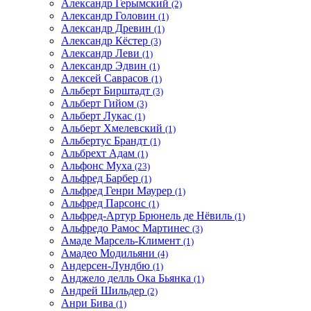
Александр Герымский
(2)
Александр Головин
(1)
Александр Древин
(1)
Александр Кёстер
(3)
Александр Леви
(1)
Александр Эдвин
(1)
Алексей Саврасов
(1)
Альберт Бирштадт
(3)
Альберт Гийом
(3)
Альберт Лукас
(1)
Альберт Хмелевский
(1)
Альбертус Брандт
(1)
Альбрехт Адам
(1)
Альфонс Муха
(23)
Альфред Барбер
(1)
Альфред Генри Маурер
(1)
Альфред Парсонс
(1)
Альфред-Артур Брюнель де Нёвиль
(1)
Альфредо Рамос Мартинес
(3)
Амаде Марсель-Климент
(1)
Амадео Модильяни
(4)
Андерсен-Лундбю
(1)
Анджело делль Ока Бьянка
(1)
Андрей Шильдер
(2)
Анри Бива
(1)