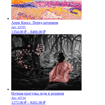
Анри Кросс. Перед штормом
Арт. 10701
Диапазон
1354.00
₽
–
8466.00
₽
цен:
1354.00 ₽
–
8466.00 ₽
Ночная прогулка леди в розовом
Арт. 10734
Диапазон
1272.00
₽
–
8261.00
₽