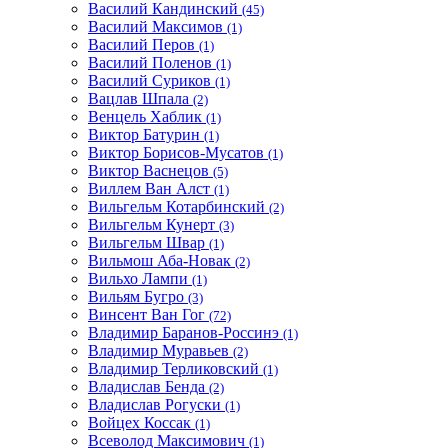
Василий Кандинский
(45)
Василий Максимов
(1)
Василий Перов
(1)
Василий Поленов
(1)
Василий Суриков
(1)
Вацлав Шпала
(2)
Венцель Хаблик
(1)
Виктор Батурин
(1)
Виктор Борисов-Мусатов
(1)
Виктор Васнецов
(5)
Виллем Ван Алст
(1)
Вильгельм Котарбинский
(2)
Вильгельм Кунерт
(3)
Вильгельм Швар
(1)
Вильмош Аба-Новак
(2)
Вильхо Лампи
(1)
Вильям Бугро
(3)
Винсент Ван Гог
(72)
Владимир Баранов-Россинэ
(1)
Владимир Муравьев
(2)
Владимир Терликовский
(1)
Владислав Бенда
(2)
Владислав Рогуски
(1)
Войцех Коссак
(1)
Всеволод Максимович
(1)