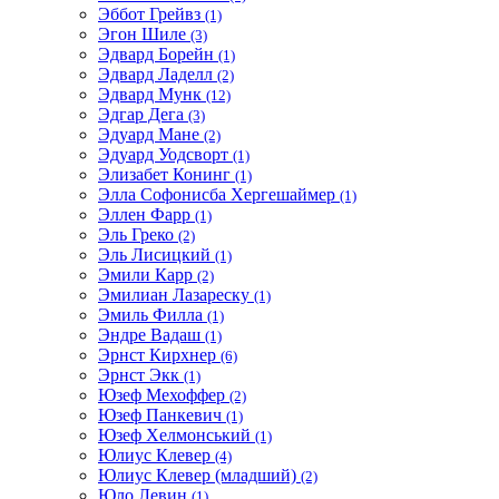
Эббот Грейвз
(1)
Эгон Шиле
(3)
Эдвард Борейн
(1)
Эдвард Ладелл
(2)
Эдвард Мунк
(12)
Эдгар Дега
(3)
Эдуард Мане
(2)
Эдуард Уодсворт
(1)
Элизабет Конинг
(1)
Элла Софонисба Хергешаймер
(1)
Эллен Фарр
(1)
Эль Греко
(2)
Эль Лисицкий
(1)
Эмили Карр
(2)
Эмилиан Лазареску
(1)
Эмиль Филла
(1)
Эндре Вадаш
(1)
Эрнст Кирхнер
(6)
Эрнст Экк
(1)
Юзеф Мехоффер
(2)
Юзеф Панкевич
(1)
Юзеф Хелмонський
(1)
Юлиус Клевер
(4)
Юлиус Клевер (младший)
(2)
Юло Левин
(1)