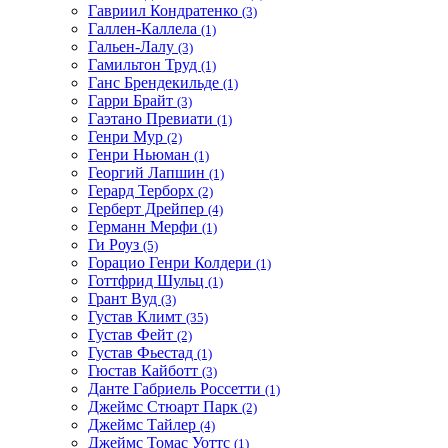
Гавриил Кондратенко
(3)
Галлен-Каллела
(1)
Гальен-Лалу
(3)
Гамильтон Труд
(1)
Ганс Брендекильде
(1)
Гарри Брайт
(3)
Гаэтано Превиати
(1)
Генри Мур
(2)
Генри Ньюман
(1)
Георгий Лапшин
(1)
Герард Терборх
(2)
Герберт Дрейпер
(4)
Германн Мерфи
(1)
Ги Роуз
(5)
Горацио Генри Колдери
(1)
Готтфрид Шульц
(1)
Грант Вуд
(3)
Густав Климт
(35)
Густав Фейт
(2)
Густав Фьестад
(1)
Гюстав Кайботт
(3)
Данте Габриель Россетти
(1)
Джеймс Стюарт Парк
(2)
Джеймс Тайлер
(4)
Джеймс Томас Уоттс
(1)