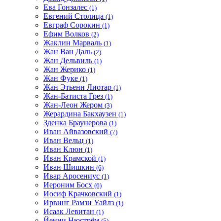
Ева Гонзалес
(1)
Евгений Столица
(1)
Евграф Сорокин
(1)
Ефим Волков
(2)
Жаклин Марваль
(1)
Жан Ван Даль
(2)
Жан Дельвиль
(1)
Жан Жерико
(1)
Жан Фуке
(1)
Жан Этьенн Лиотар
(1)
Жан-Батиста Грез
(1)
Жан-Леон Жером
(3)
Жерардина Бакхаузен
(1)
Зденка Браунерова
(1)
Иван Айвазовский
(7)
Иван Вельц
(1)
Иван Клюн
(1)
Иван Крамской
(1)
Иван Шишкин
(6)
Ивар Аросениус
(1)
Иероним Босх
(6)
Иосиф Крачковский
(1)
Ирвинг Рамзи Уайлз
(1)
Исаак Левитан
(1)
Йенни Нюстрём
(5)