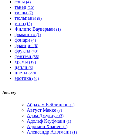
совы
(4)
танец
(15)
тигры
(7)
тюльпаны
(8)
утро
(13)
Филипс Вауверман
(1)
фламинго
(1)
фонари
(4)
франция
(8)
фрукты
(43)
фэнтези
(88)
храмы
(19)
цапли
(3)
цветы
(270)
эротика
(40)
Autorzy
Абрахам Бейлинсон
(1)
Август Макке
(7)
Адам Джулиус
(3)
Адольф Кауфманн
(1)
Адриана Хаанен
(1)
Александр Альтманн
(1)