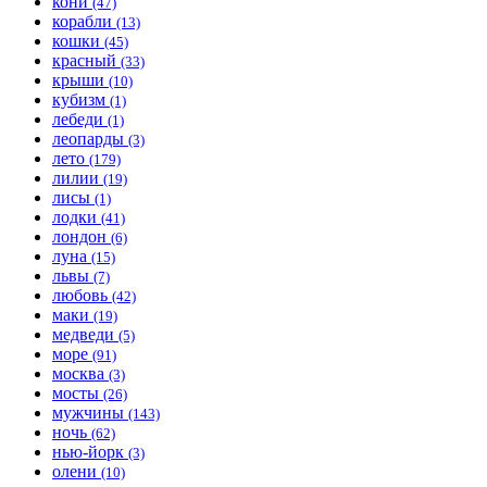
кони
(47)
корабли
(13)
кошки
(45)
красный
(33)
крыши
(10)
кубизм
(1)
лебеди
(1)
леопарды
(3)
лето
(179)
лилии
(19)
лисы
(1)
лодки
(41)
лондон
(6)
луна
(15)
львы
(7)
любовь
(42)
маки
(19)
медведи
(5)
море
(91)
москва
(3)
мосты
(26)
мужчины
(143)
ночь
(62)
нью-йорк
(3)
олени
(10)