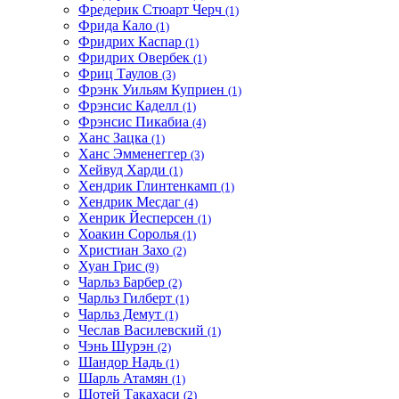
Фредерик Стюарт Черч
(1)
Фрида Кало
(1)
Фридрих Каспар
(1)
Фридрих Овербек
(1)
Фриц Таулов
(3)
Фрэнк Уильям Куприен
(1)
Фрэнсис Каделл
(1)
Фрэнсис Пикабиа
(4)
Ханс Зацка
(1)
Ханс Эмменеггер
(3)
Хейвуд Харди
(1)
Хендрик Глинтенкамп
(1)
Хендрик Месдаг
(4)
Хенрик Йесперсен
(1)
Хоакин Соролья
(1)
Христиан Захо
(2)
Хуан Грис
(9)
Чарльз Барбер
(2)
Чарльз Гилберт
(1)
Чарльз Демут
(1)
Чеслав Василевский
(1)
Чэнь Шурэн
(2)
Шандор Надь
(1)
Шарль Атамян
(1)
Шотей Такахаси
(2)