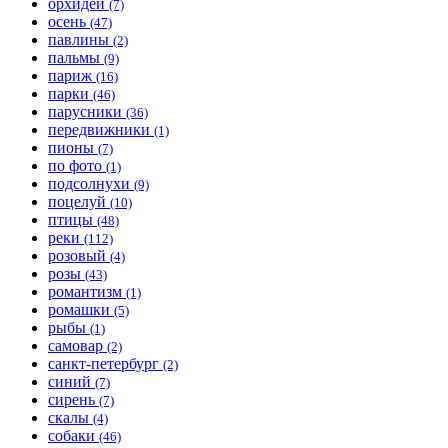
орхидеи
(7)
осень
(47)
павлины
(2)
пальмы
(9)
париж
(16)
парки
(46)
парусники
(36)
передвижники
(1)
пионы
(7)
по фото
(1)
подсолнухи
(9)
поцелуй
(10)
птицы
(48)
реки
(112)
розовый
(4)
розы
(43)
романтизм
(1)
ромашки
(5)
рыбы
(1)
самовар
(2)
санкт-петербург
(2)
синий
(7)
сирень
(7)
скалы
(4)
собаки
(46)