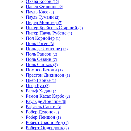
Охара Косон
(12)
Павел Филонов
(2)
Пауль Клее
(5)
Пауль Туманн
(2)
Педер Монстед
(7)
Питер Брейгель Старший
(3)
Питер Пауль Рубенс
(4)
Пол Корнойер
(1)
Поль Гоген
(3)
Поль де Лонгпре
(15)
Поль Рансон
(2)
Поль Сезанн
(7)
Поль Синьяк
(3)
Помпео Батони
(1)
Престон Дикинсон
(1)
Пьер Гарнье
(1)
Пьер Руа
(2)
Ральф Хедли
(2)
Рамон Касас Карбо
(2)
Рауль де Лонгпре
(6)
Рафаэль Санти
(3)
Робер Делоне
(5)
Робер Пеншон
(1)
Роберт Льюис Рид
(1)
Роберт Ондердонк
(2)