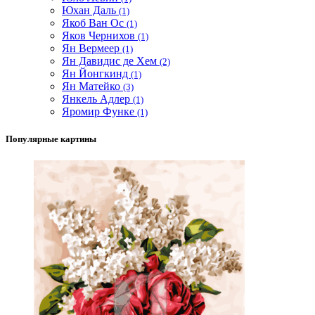
Юхан Даль
(1)
Якоб Ван Ос
(1)
Яков Чернихов
(1)
Ян Вермеер
(1)
Ян Давидис де Хем
(2)
Ян Йонгкинд
(1)
Ян Матейко
(3)
Янкель Адлер
(1)
Яромир Функе
(1)
Популярные картины