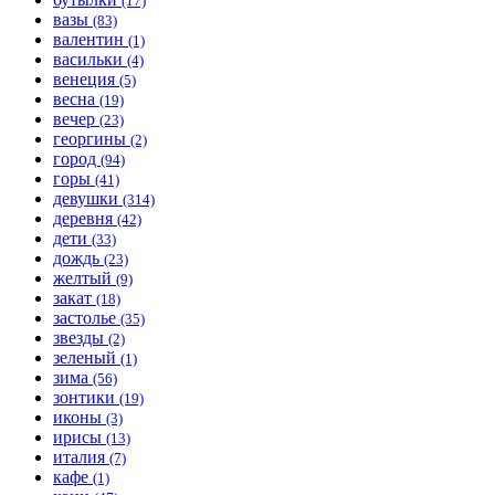
(17)
вазы
(83)
валентин
(1)
васильки
(4)
венеция
(5)
весна
(19)
вечер
(23)
георгины
(2)
город
(94)
горы
(41)
девушки
(314)
деревня
(42)
дети
(33)
дождь
(23)
желтый
(9)
закат
(18)
застолье
(35)
звезды
(2)
зеленый
(1)
зима
(56)
зонтики
(19)
иконы
(3)
ирисы
(13)
италия
(7)
кафе
(1)