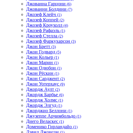
Джованна Гарцони
(6)
Джованни Болдини
(7)
Джозеф Клейч
(1)
Джозеф Коппей
(2)
Джозеф Кроухолл
(4)
Джозеф Рафаэль
(1)
Джозеф Стелла
(2)
Джозеф Фаркухарсон
(3)
Джон Бретт
(3)
Джон Годвард
(5)
Джон Кольер
(1)
Джон Марин
(1)
Джон Одюбон
(1)
Джон Рёскин
(1)
Джон Сарджент
(2)
Джон Уотерхаус
(9)
Джордж Аулт
(2)
Джордж Барбье
(6)
Джордж Холмс
(1)
Джордж Элгуд
(1)
Джорджио Беллони
(1)
Джузеппе Арчимбольдо
(1)
Диего Веласкес
(1)
Доменико Гирландайо
(1)
Дэвид Джонсон
(1)