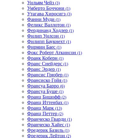
Уильям Чейз
(3)
Умберто Боччони
(1)
Утагава Хиросигэ
(3)
Фанни Муди
(1)
Феликс Валлотон
(1)
Фердинанд Ходлер
(1)
Филип Уилсон
(1)
Филипп Баукнехт
(1)
Фирмин Баес
(1)
Фокс Роберт Аткинсон
(1)
Франк Коберн
(1)
Франс Снейдерс
(1)
Франс Эрдер
(1)
Франсис Грюбер
(1)
Франсиско Гойя
(1)
Франсуа Барро
(6)
Франсуа Буше
(1)
Франц Бишофф
(2)
Франц Иттенбах
(1)
Франц Марк
(13)
Франц Петтер
(2)
Франческо Гварди
(1)
Франческо Хайес
(1)
Фредерик Базиль
(1)
Фредерик Лейтон
(2)