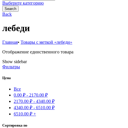
for:
Выберите категорию
Search
Back
лебеди
Главная
•
Товары с меткой «лебеди»
Отображение единственного товара
Show sidebar
Фильтры
Цена
Все
0.00
₽
-
2170.00
₽
2170.00
₽
-
4340.00
₽
4340.00
₽
-
6510.00
₽
6510.00
₽
+
Сортировка по