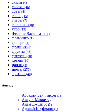
скалы
(4)
собаки
(46)
совы
(4)
танец
(15)
тигры
(7)
тюльпаны
(8)
утро
(13)
Филипс Вауверман
(1)
фламинго
(1)
фонари
(4)
франция
(8)
фрукты
(43)
фэнтези
(88)
храмы
(19)
цапли
(3)
цветы
(270)
эротика
(40)
Autorzy
Абрахам Бейлинсон
(1)
Август Макке
(7)
Адам Джулиус
(3)
Адольф Кауфманн
(1)