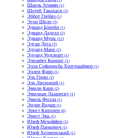
Шарль Атамян
(1)
Шотей Такахаси
(2)
Эббот Грейвз
(1)
Эгон Шиле
(3)
Эдвард Борейн
(1)
Эдвард Ладелл
(2)
Эдвард Мунк
(12)
Эдгар Дега
(3)
Эдуард Мане
(2)
Эдуард Уодсворт
(1)
Элизабет Конинг
(1)
Элла Софонисба Хергешаймер
(1)
Эллен Фарр
(1)
Эль Греко
(2)
Эль Лисицкий
(1)
Эмили Карр
(2)
Эмилиан Лазареску
(1)
Эмиль Филла
(1)
Эндре Вадаш
(1)
Эрнст Кирхнер
(6)
Эрнст Экк
(1)
Юзеф Мехоффер
(2)
Юзеф Панкевич
(1)
Юзеф Хелмонський
(1)