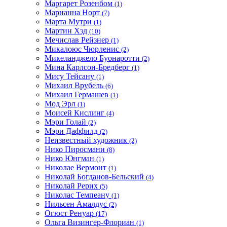
Маргарет Розенбом
(1)
Марианна Норт
(7)
Марта Мутри
(1)
Мартин Хэд
(10)
Мечислав Рейзнер
(1)
Микалоюс Чюрленис
(2)
Микеланджело Буонаротти
(2)
Мина Карлсон-Бредберг
(1)
Мису Тейсану
(1)
Михаил Врубель
(6)
Михаил Гермашев
(1)
Мод Эрл
(1)
Моисей Кислинг
(4)
Мэри Голай
(2)
Мэри Даффилд
(2)
Неизвестный художник
(2)
Нико Пиросмани
(8)
Нико Юнгман
(1)
Николае Вермонт
(1)
Николай Богданов-Бельский
(4)
Николай Рерих
(5)
Николас Темпеану
(1)
Нильсен Амалдус
(2)
Огюст Ренуар
(17)
Ольга Визингер-Флориан
(1)