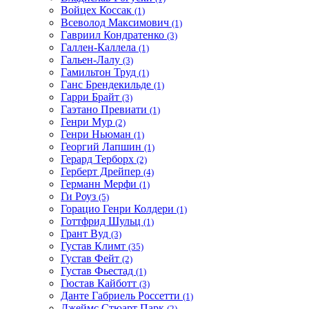
Войцех Коссак
(1)
Всеволод Максимович
(1)
Гавриил Кондратенко
(3)
Галлен-Каллела
(1)
Гальен-Лалу
(3)
Гамильтон Труд
(1)
Ганс Брендекильде
(1)
Гарри Брайт
(3)
Гаэтано Превиати
(1)
Генри Мур
(2)
Генри Ньюман
(1)
Георгий Лапшин
(1)
Герард Терборх
(2)
Герберт Дрейпер
(4)
Германн Мерфи
(1)
Ги Роуз
(5)
Горацио Генри Колдери
(1)
Готтфрид Шульц
(1)
Грант Вуд
(3)
Густав Климт
(35)
Густав Фейт
(2)
Густав Фьестад
(1)
Гюстав Кайботт
(3)
Данте Габриель Россетти
(1)
Джеймс Стюарт Парк
(2)