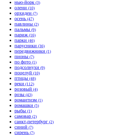
нью-йорк
(3)
олени
(10)
орхидеи
(7)
осень
(47)
павлины
(2)
пальмы
(9)
париж
(16)
парки
(46)
парусники
(36)
передвижники
(1)
пионы
(7)
по фото
(1)
подсолнухи
(9)
поцелуй
(10)
птицы
(48)
реки
(112)
розовый
(4)
розы
(43)
романтизм
(1)
ромашки
(5)
рыбы
(1)
самовар
(2)
санкт-петербург
(2)
синий
(7)
сирень
(7)