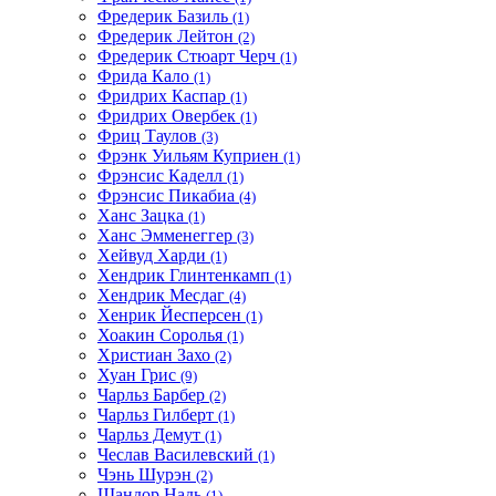
Фредерик Базиль
(1)
Фредерик Лейтон
(2)
Фредерик Стюарт Черч
(1)
Фрида Кало
(1)
Фридрих Каспар
(1)
Фридрих Овербек
(1)
Фриц Таулов
(3)
Фрэнк Уильям Куприен
(1)
Фрэнсис Каделл
(1)
Фрэнсис Пикабиа
(4)
Ханс Зацка
(1)
Ханс Эмменеггер
(3)
Хейвуд Харди
(1)
Хендрик Глинтенкамп
(1)
Хендрик Месдаг
(4)
Хенрик Йесперсен
(1)
Хоакин Соролья
(1)
Христиан Захо
(2)
Хуан Грис
(9)
Чарльз Барбер
(2)
Чарльз Гилберт
(1)
Чарльз Демут
(1)
Чеслав Василевский
(1)
Чэнь Шурэн
(2)
Шандор Надь
(1)