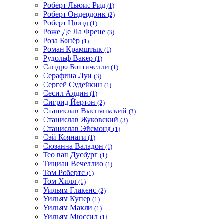
Роберт Льюис Рид
(1)
Роберт Ондердонк
(2)
Роберт Цюнд
(1)
Роже Де Ла Френе
(3)
Роза Бонёр
(1)
Роман Крамштык
(1)
Рудольф Вакер
(1)
Сандро Боттичелли
(1)
Серафина Луи
(3)
Сергей Судейкин
(1)
Сесил Алдин
(1)
Сигрид Йертон
(2)
Станислав Выспяньский
(3)
Станислав Жуковский
(3)
Станислав Эйсмонд
(1)
Сэй Коянаги
(1)
Сюзанна Валадон
(1)
Тео ван Дусбург
(1)
Тициан Вечеллио
(1)
Том Робертс
(1)
Том Хилл
(1)
Уильям Глакенс
(2)
Уильям Купер
(1)
Уильям Макли
(1)
Уильям Мюссил
(1)