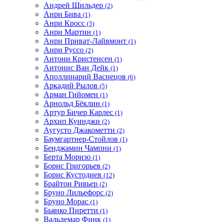
Андрей Шильдер
(2)
Анри Бива
(1)
Анри Кросс
(3)
Анри Мартин
(1)
Анри Приват-Лайвмонт
(1)
Анри Руссо
(2)
Антони Кристенсен
(1)
Антонис Ван Дейк
(1)
Аполлинарий Васнецов
(6)
Аркадий Рылов
(5)
Арман Гийомен
(1)
Арнольд Бёклин
(1)
Артур Бичер Карлес
(1)
Архип Куинджи
(2)
Аугусто Джакометти
(2)
Баумгартнер-Стойлов
(1)
Бенджамин Чампни
(1)
Берта Моризо
(1)
Борис Григорьев
(2)
Борис Кустодиев
(12)
Брайтон Ривьер
(2)
Бруно Лильефорс
(2)
Бруно Морас
(1)
Бьянко Пиретти
(1)
Вальдемар Финк
(1)