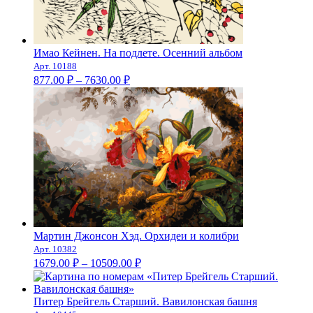
Имао Кейнен. На подлете. Осенний альбом
Арт. 10188
Диапазон
877.00
₽
–
7630.00
₽
цен:
877.00 ₽
–
7630.00 ₽
Мартин Джонсон Хэд. Орхидеи и колибри
Арт. 10382
Диапазон
1679.00
₽
–
10509.00
₽
цен:
1679.00 ₽
–
Питер Брейгель Старший. Вавилонская башня