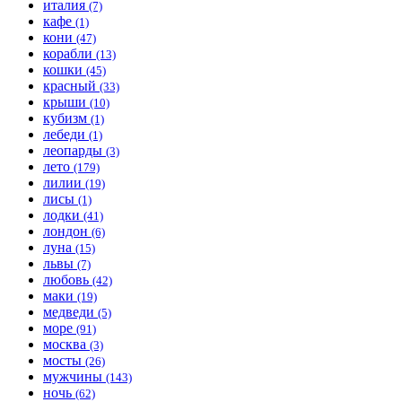
италия
(7)
кафе
(1)
кони
(47)
корабли
(13)
кошки
(45)
красный
(33)
крыши
(10)
кубизм
(1)
лебеди
(1)
леопарды
(3)
лето
(179)
лилии
(19)
лисы
(1)
лодки
(41)
лондон
(6)
луна
(15)
львы
(7)
любовь
(42)
маки
(19)
медведи
(5)
море
(91)
москва
(3)
мосты
(26)
мужчины
(143)
ночь
(62)