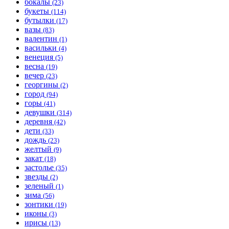
бокалы
(23)
букеты
(114)
бутылки
(17)
вазы
(83)
валентин
(1)
васильки
(4)
венеция
(5)
весна
(19)
вечер
(23)
георгины
(2)
город
(94)
горы
(41)
девушки
(314)
деревня
(42)
дети
(33)
дождь
(23)
желтый
(9)
закат
(18)
застолье
(35)
звезды
(2)
зеленый
(1)
зима
(56)
зонтики
(19)
иконы
(3)
ирисы
(13)