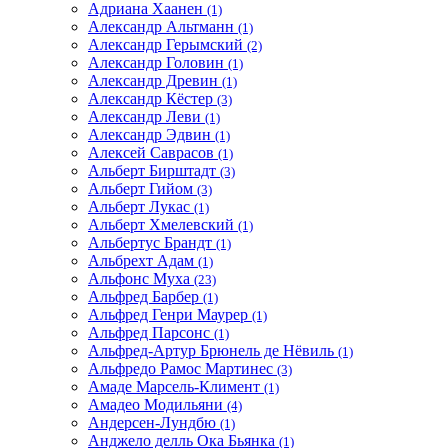
Адриана Хаанен
(1)
Александр Альтманн
(1)
Александр Герымский
(2)
Александр Головин
(1)
Александр Древин
(1)
Александр Кёстер
(3)
Александр Леви
(1)
Александр Эдвин
(1)
Алексей Саврасов
(1)
Альберт Бирштадт
(3)
Альберт Гийом
(3)
Альберт Лукас
(1)
Альберт Хмелевский
(1)
Альбертус Брандт
(1)
Альбрехт Адам
(1)
Альфонс Муха
(23)
Альфред Барбер
(1)
Альфред Генри Маурер
(1)
Альфред Парсонс
(1)
Альфред-Артур Брюнель де Нёвиль
(1)
Альфредо Рамос Мартинес
(3)
Амаде Марсель-Климент
(1)
Амадео Модильяни
(4)
Андерсен-Лундбю
(1)
Анджело делль Ока Бьянка
(1)