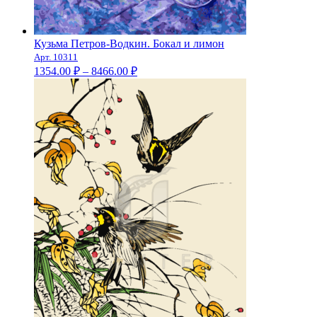
Кузьма Петров-Водкин. Бокал и лимон
Арт. 10311
Диапазон
1354.00
₽
–
8466.00
₽
цен:
1354.00 ₽
–
8466.00 ₽