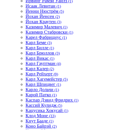
Ирвинг Рамзи Уайлз
(1)
Исаак Левитан
(1)
Йенни Нюстрём
(5)
Йохан Йенсен
(2)
Йохан Краутен
(3)
Казимир Малевич
(1)
Казимир Стабровски
(1)
Карел Фабрициус
(1)
Карл Беме
(3)
Карл Билле
(1)
Карл Брюллов
(3)
Карл Викас
(1)
Карл Гауптман
(4)
Карл Калер
(2)
Карл Рейхерт
(9)
Карл Хагемейстер
(5)
Карл Шпицвег
(1)
Карло Дольчи
(1)
Карой Патко
(1)
Каспар Дэвид Фридрих
(1)
Кассий Кулидж
(5)
Кацусика Хокусай
(1)
Клод Моне
(33)
Кнут Бааде
(1)
Коно Байрэй
(2)