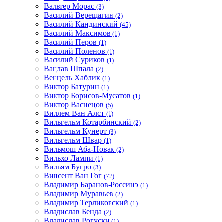
Вальтер Морас
(3)
Василий Верещагин
(2)
Василий Кандинский
(45)
Василий Максимов
(1)
Василий Перов
(1)
Василий Поленов
(1)
Василий Суриков
(1)
Вацлав Шпала
(2)
Венцель Хаблик
(1)
Виктор Батурин
(1)
Виктор Борисов-Мусатов
(1)
Виктор Васнецов
(5)
Виллем Ван Алст
(1)
Вильгельм Котарбинский
(2)
Вильгельм Кунерт
(3)
Вильгельм Швар
(1)
Вильмош Аба-Новак
(2)
Вильхо Лампи
(1)
Вильям Бугро
(3)
Винсент Ван Гог
(72)
Владимир Баранов-Россинэ
(1)
Владимир Муравьев
(2)
Владимир Терликовский
(1)
Владислав Бенда
(2)
Владислав Рогуски
(1)