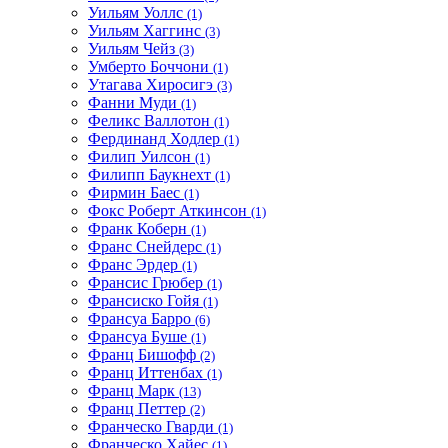
Уильям Уоллс
(1)
Уильям Хаггинс
(3)
Уильям Чейз
(3)
Умберто Боччони
(1)
Утагава Хиросигэ
(3)
Фанни Муди
(1)
Феликс Валлотон
(1)
Фердинанд Ходлер
(1)
Филип Уилсон
(1)
Филипп Баукнехт
(1)
Фирмин Баес
(1)
Фокс Роберт Аткинсон
(1)
Франк Коберн
(1)
Франс Снейдерс
(1)
Франс Эрдер
(1)
Франсис Грюбер
(1)
Франсиско Гойя
(1)
Франсуа Барро
(6)
Франсуа Буше
(1)
Франц Бишофф
(2)
Франц Иттенбах
(1)
Франц Марк
(13)
Франц Петтер
(2)
Франческо Гварди
(1)
Франческо Хайес
(1)