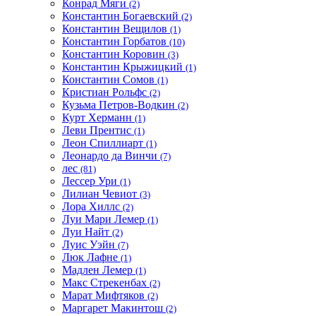
Конрад Мяги
(2)
Константин Богаевский
(2)
Константин Вещилов
(1)
Константин Горбатов
(10)
Константин Коровин
(3)
Константин Крыжицкий
(1)
Константин Сомов
(1)
Кристиан Рольфс
(2)
Кузьма Петров-Водкин
(2)
Курт Херманн
(1)
Леви Прентис
(1)
Леон Спиллиарт
(1)
Леонардо да Винчи
(7)
лес
(81)
Лессер Ури
(1)
Лилиан Чевиот
(3)
Лора Хиллс
(2)
Луи Мари Лемер
(1)
Луи Найт
(2)
Луис Уэйн
(7)
Люк Лафне
(1)
Мадлен Лемер
(1)
Макс Стрекенбах
(2)
Марат Мифтяков
(2)
Маргарет Макинтош
(2)