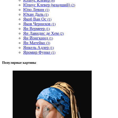
Юлиус Клевер
(4)
Юлиус Клевер (младший)
(2)
Юло Левин
(1)
Юхан Даль
(1)
Якоб Ван Ос
(1)
Яков Чернихов
(1)
Ян Вермеер
(1)
Ян Давидис де Хем
(2)
Ян Йонгкинд
(1)
Ян Матейко
(3)
Янкель Адлер
(1)
Яромир Функе
(1)
Популярные картины