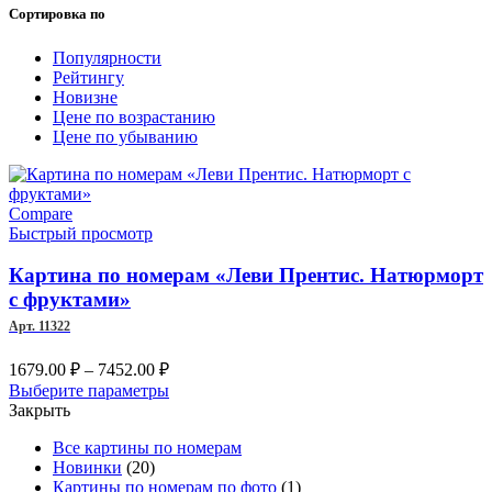
Сортировка по
Популярности
Рейтингу
Новизне
Цене по возрастанию
Цене по убыванию
Compare
Быстрый просмотр
Картина по номерам «Леви Прентис. Натюрморт
с фруктами»
Арт. 11322
Диапазон
1679.00
₽
–
7452.00
₽
цен:
Этот
Выберите параметры
1679.00 ₽
товар
Закрыть
–
имеет
Все картины по номерам
несколько
7452.00 ₽
Новинки
(20)
вариаций.
Картины по номерам по фото
(1)
Опции