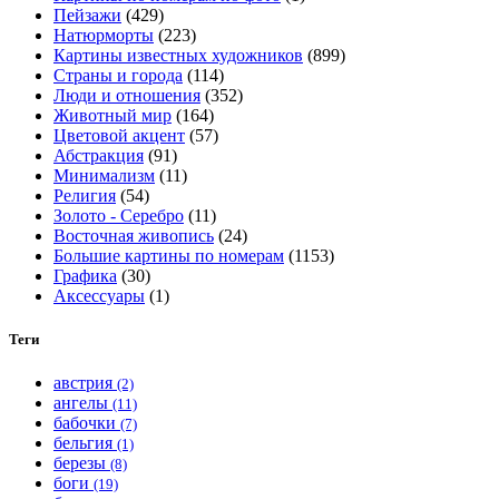
Пейзажи
(429)
можно
Натюрморты
(223)
выбрать
Картины известных художников
(899)
на
Страны и города
(114)
странице
Люди и отношения
(352)
товара.
Животный мир
(164)
Цветовой акцент
(57)
Абстракция
(91)
Минимализм
(11)
Религия
(54)
Золото - Серебро
(11)
Восточная живопись
(24)
Большие картины по номерам
(1153)
Графика
(30)
Аксессуары
(1)
Теги
австрия
(2)
ангелы
(11)
бабочки
(7)
бельгия
(1)
березы
(8)
боги
(19)