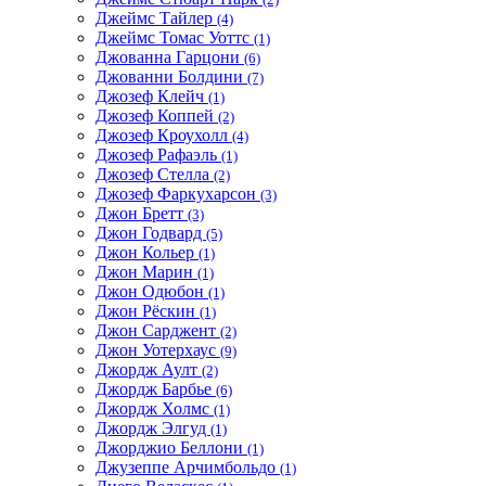
Джеймс Тайлер
(4)
Джеймс Томас Уоттс
(1)
Джованна Гарцони
(6)
Джованни Болдини
(7)
Джозеф Клейч
(1)
Джозеф Коппей
(2)
Джозеф Кроухолл
(4)
Джозеф Рафаэль
(1)
Джозеф Стелла
(2)
Джозеф Фаркухарсон
(3)
Джон Бретт
(3)
Джон Годвард
(5)
Джон Кольер
(1)
Джон Марин
(1)
Джон Одюбон
(1)
Джон Рёскин
(1)
Джон Сарджент
(2)
Джон Уотерхаус
(9)
Джордж Аулт
(2)
Джордж Барбье
(6)
Джордж Холмс
(1)
Джордж Элгуд
(1)
Джорджио Беллони
(1)
Джузеппе Арчимбольдо
(1)