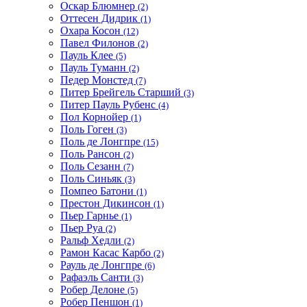
Оскар Блюмнер
(2)
Оттесен Дидрик
(1)
Охара Косон
(12)
Павел Филонов
(2)
Пауль Клее
(5)
Пауль Туманн
(2)
Педер Монстед
(7)
Питер Брейгель Старший
(3)
Питер Пауль Рубенс
(4)
Пол Корнойер
(1)
Поль Гоген
(3)
Поль де Лонгпре
(15)
Поль Рансон
(2)
Поль Сезанн
(7)
Поль Синьяк
(3)
Помпео Батони
(1)
Престон Дикинсон
(1)
Пьер Гарнье
(1)
Пьер Руа
(2)
Ральф Хедли
(2)
Рамон Касас Карбо
(2)
Рауль де Лонгпре
(6)
Рафаэль Санти
(3)
Робер Делоне
(5)
Робер Пеншон
(1)