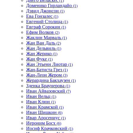
Диего Веласкес
(1)
Доменико Гирландайо
(1)
Дэвид Джонсон
(1)
Ева Гонзалес
(1)
Евгений Столица
(1)
Евграф Сорокин
(1)
Ефим Волков
(2)
Жаклин Марваль
(1)
Жан Ван Даль
(2)
Жан Дельвиль
(1)
Жан Жерико
(1)
Жан Фуке
(1)
Жан Этьенн Лиотар
(1)
Жан-Батиста Грез
(1)
Жан-Леон Жером
(3)
Жерардина Бакхаузен
(1)
Зденка Браунерова
(1)
Иван Айвазовский
(7)
Иван Вельц
(1)
Иван Клюн
(1)
Иван Крамской
(1)
Иван Шишкин
(6)
Ивар Аросениус
(1)
Иероним Босх
(6)
Иосиф Крачковский
(1)