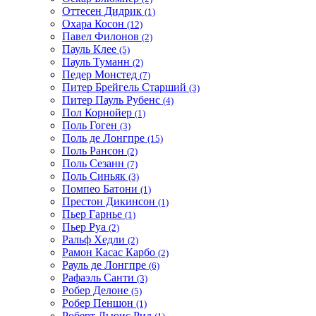
Оттесен Дидрик
(1)
Охара Косон
(12)
Павел Филонов
(2)
Пауль Клее
(5)
Пауль Туманн
(2)
Педер Монстед
(7)
Питер Брейгель Старший
(3)
Питер Пауль Рубенс
(4)
Пол Корнойер
(1)
Поль Гоген
(3)
Поль де Лонгпре
(15)
Поль Рансон
(2)
Поль Сезанн
(7)
Поль Синьяк
(3)
Помпео Батони
(1)
Престон Дикинсон
(1)
Пьер Гарнье
(1)
Пьер Руа
(2)
Ральф Хедли
(2)
Рамон Касас Карбо
(2)
Рауль де Лонгпре
(6)
Рафаэль Санти
(3)
Робер Делоне
(5)
Робер Пеншон
(1)
Роберт Льюис Рид