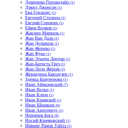
Доменико Гирландайо
(1)
Дэвид Джонсон
(1)
Ева Гонзалес
(1)
Евгений Столица
(1)
Евграф Сорокин
(1)
Ефим Волков
(2)
Жаклин Марваль
(1)
Жан Ван Даль
(2)
Жан Дельвиль
(1)
Жан Жерико
(1)
Жан Фуке
(1)
Жан Этьенн Лиотар
(1)
Жан-Батиста Грез
(1)
Жан-Леон Жером
(3)
Жерардина Бакхаузен
(1)
Зденка Браунерова
(1)
Иван Айвазовский
(7)
Иван Вельц
(1)
Иван Клюн
(1)
Иван Крамской
(1)
Иван Шишкин
(6)
Ивар Аросениус
(1)
Иероним Босх
(6)
Иосиф Крачковский
(1)
Ирвинг Рамзи Уайлз
(1)