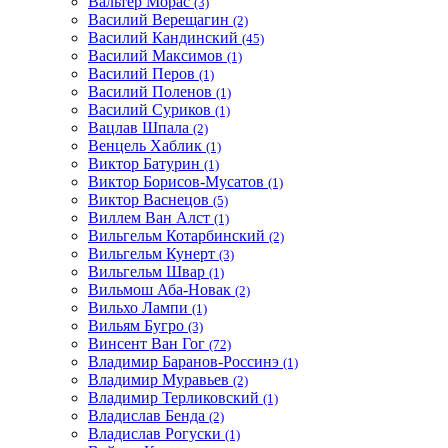
Вальтер Морас
(3)
Василий Верещагин
(2)
Василий Кандинский
(45)
Василий Максимов
(1)
Василий Перов
(1)
Василий Поленов
(1)
Василий Суриков
(1)
Вацлав Шпала
(2)
Венцель Хаблик
(1)
Виктор Батурин
(1)
Виктор Борисов-Мусатов
(1)
Виктор Васнецов
(5)
Виллем Ван Алст
(1)
Вильгельм Котарбинский
(2)
Вильгельм Кунерт
(3)
Вильгельм Швар
(1)
Вильмош Аба-Новак
(2)
Вильхо Лампи
(1)
Вильям Бугро
(3)
Винсент Ван Гог
(72)
Владимир Баранов-Россинэ
(1)
Владимир Муравьев
(2)
Владимир Терликовский
(1)
Владислав Бенда
(2)
Владислав Рогуски
(1)