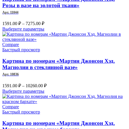
выбрать
Розы в вазе на золотой ткани»
на
Арт. 11044
странице
товара.
Диапазон
1591.00
₽
–
7275.00
₽
цен:
Этот
Выберите параметры
1591.00 ₽
товар
–
имеет
несколько
Compare
7275.00 ₽
вариаций.
Быстрый просмотр
Опции
можно
Картина по номерам «Мартин Джонсон Хэд.
выбрать
Магнолии в стеклянной вазе»
на
Арт. 10836
странице
товара.
Диапазон
1591.00
₽
–
10260.00
₽
цен:
Этот
Выберите параметры
1591.00 ₽
товар
имеет
–
несколько
Compare
10260.00 ₽
вариаций.
Быстрый просмотр
Опции
можно
Картина по номерам «Мартин Джонсон Хэд.
выбрать