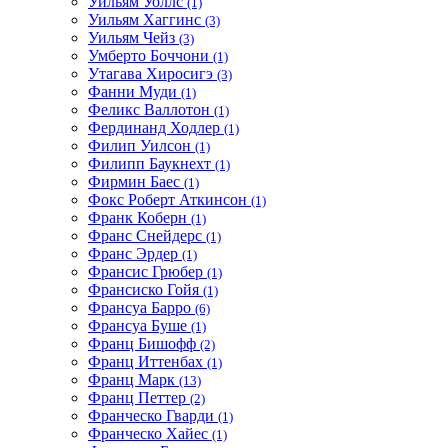
Уильям Уоллс
(1)
Уильям Хаггинс
(3)
Уильям Чейз
(3)
Умберто Боччони
(1)
Утагава Хиросигэ
(3)
Фанни Муди
(1)
Феликс Валлотон
(1)
Фердинанд Ходлер
(1)
Филип Уилсон
(1)
Филипп Баукнехт
(1)
Фирмин Баес
(1)
Фокс Роберт Аткинсон
(1)
Франк Коберн
(1)
Франс Снейдерс
(1)
Франс Эрдер
(1)
Франсис Грюбер
(1)
Франсиско Гойя
(1)
Франсуа Барро
(6)
Франсуа Буше
(1)
Франц Бишофф
(2)
Франц Иттенбах
(1)
Франц Марк
(13)
Франц Петтер
(2)
Франческо Гварди
(1)
Франческо Хайес
(1)