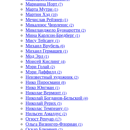
Марианна Норт
(7)
Марта Мутри
(1)
Мартин Хэд
(10)
Мечислав Рейзнер
(1)
Микалоюс Чюрленис
(2)
Микеланджело Буонаротти
(2)
Мина Карлсон-Бредберг
(1)
Мису Тейсану
(1)
Михаил Врубель
(6)
Михаил Гермашев
(1)
Мод Эрл
(1)
Моисей Кислинг
(4)
Мэри Голай
(2)
Мэри Даффилд
(2)
Неизвестный художник
(2)
Нико Пиросмани
(8)
Нико Юнгман
(1)
Николае Вермонт
(1)
Николай Богданов-Бельский
(4)
Николай Рерих
(5)
Николас Темпеану
(1)
Нильсен Амалдус
(2)
Огюст Ренуар
(17)
Ольга Визингер-Флориан
(1)
Оскар Блюмнер
(2)