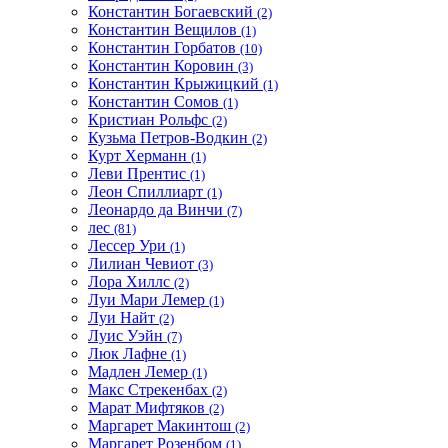
Константин Богаевский
(2)
Константин Вещилов
(1)
Константин Горбатов
(10)
Константин Коровин
(3)
Константин Крыжицкий
(1)
Константин Сомов
(1)
Кристиан Рольфс
(2)
Кузьма Петров-Водкин
(2)
Курт Херманн
(1)
Леви Прентис
(1)
Леон Спиллиарт
(1)
Леонардо да Винчи
(7)
лес
(81)
Лессер Ури
(1)
Лилиан Чевиот
(3)
Лора Хиллс
(2)
Луи Мари Лемер
(1)
Луи Найт
(2)
Луис Уэйн
(7)
Люк Лафне
(1)
Мадлен Лемер
(1)
Макс Стрекенбах
(2)
Марат Мифтяков
(2)
Маргарет Макинтош
(2)
Маргарет Розенбом
(1)