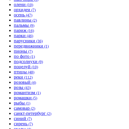
олени
(10)
орхидеи
(7)
осень
(47)
павлины
(2)
пальмы
(9)
париж
(16)
парки
(46)
парусники
(36)
передвижники
(1)
пионы
(7)
по фото
(1)
подсолнухи
(9)
поцелуй
(10)
птицы
(48)
реки
(112)
розовый
(4)
розы
(43)
романтизм
(1)
ромашки
(5)
рыбы
(1)
самовар
(2)
санкт-петербург
(2)
синий
(7)
сирень
(7)
скалы