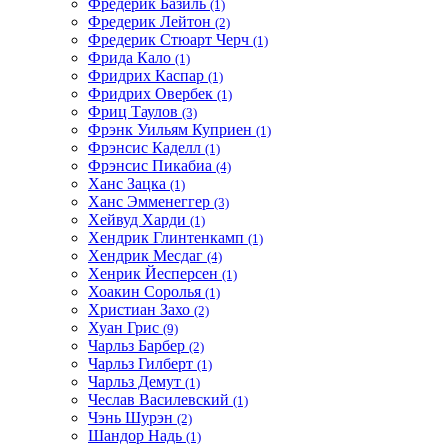
Фредерик Базиль
(1)
Фредерик Лейтон
(2)
Фредерик Стюарт Черч
(1)
Фрида Кало
(1)
Фридрих Каспар
(1)
Фридрих Овербек
(1)
Фриц Таулов
(3)
Фрэнк Уильям Куприен
(1)
Фрэнсис Каделл
(1)
Фрэнсис Пикабиа
(4)
Ханс Зацка
(1)
Ханс Эмменеггер
(3)
Хейвуд Харди
(1)
Хендрик Глинтенкамп
(1)
Хендрик Месдаг
(4)
Хенрик Йесперсен
(1)
Хоакин Соролья
(1)
Христиан Захо
(2)
Хуан Грис
(9)
Чарльз Барбер
(2)
Чарльз Гилберт
(1)
Чарльз Демут
(1)
Чеслав Василевский
(1)
Чэнь Шурэн
(2)
Шандор Надь
(1)