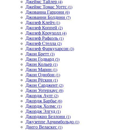
Джеймс Тайлер
(4)
Джеймс Томас Уоттс
(1)
Джованна Гарцони
(6)
Джованни Болдини
(7)
Джозеф Клейч
(1)
Джозеф Коппей
(2)
Джозеф Кроухолл
(4)
Джозеф Рафаэль
(1)
Джозеф Стелла
(2)
Джозеф Фаркухарсон
(3)
Джон Бретт
(3)
Джон Годвард
(5)
Джон Кольер
(1)
Джон Марин
(1)
Джон Одюбон
(1)
Джон Рёскин
(1)
Джон Сарджент
(2)
Джон Уотерхаус
(9)
Джордж Аулт
(2)
Джордж Барбье
(6)
Джордж Холмс
(1)
Джордж Элгуд
(1)
Джорджио Беллони
(1)
Джузеппе Арчимбольдо
(1)
Диего Веласкес
(1)