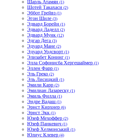
Шарль Атамян
(1)
Шотей Такахаси
(2)
Эббот Грейвз
(1)
Эгон Шиле
(3)
Эдвард Борейн
(1)
Эдвард Ладелл
(2)
Эдвард Мунк
(12)
Эдгар Дега
(3)
Эдуард Мане
(2)
Эдуард Уодсворт
(1)
Элизабет Конинг
(1)
Элла Софонисба Хергешаймер
(1)
Эллен Фарр
(1)
Эль Греко
(2)
Эль Лисицкий
(1)
Эмили Карр
(2)
Эмилиан Лазареску
(1)
Эмиль Филла
(1)
Эндре Вадаш
(1)
Эрнст Кирхнер
(6)
Эрнст Экк
(1)
Юзеф Мехоффер
(2)
Юзеф Панкевич
(1)
Юзеф Хелмонський
(1)
Юлиус Клевер
(4)