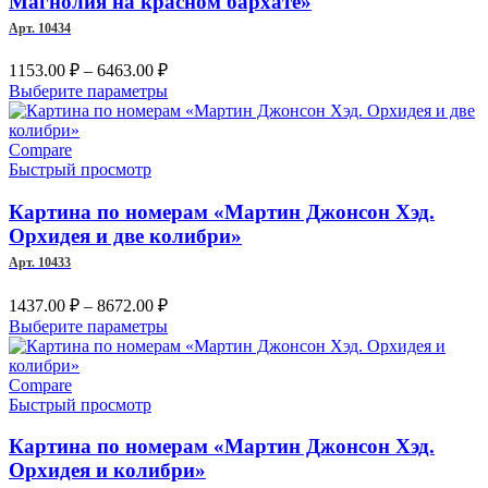
Магнолия на красном бархате»
на
Арт. 10434
странице
товара.
Диапазон
1153.00
₽
–
6463.00
₽
цен:
Этот
Выберите параметры
1153.00 ₽
товар
–
имеет
несколько
Compare
6463.00 ₽
вариаций.
Быстрый просмотр
Опции
можно
Картина по номерам «Мартин Джонсон Хэд.
выбрать
Орхидея и две колибри»
на
Арт. 10433
странице
товара.
Диапазон
1437.00
₽
–
8672.00
₽
цен:
Этот
Выберите параметры
1437.00 ₽
товар
–
имеет
несколько
Compare
8672.00 ₽
вариаций.
Быстрый просмотр
Опции
можно
Картина по номерам «Мартин Джонсон Хэд.
выбрать
Орхидея и колибри»
на