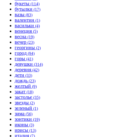
букеты
(114)
бутылки
(17)
вазы
(83)
валентин
(1)
васильки
(4)
венеция
(5)
весна
(19)
вечер
(23)
георгины
(2)
город
(94)
горы
(41)
девушки
(314)
деревня
(42)
дети
(33)
дождь
(23)
желтый
(9)
закат
(18)
застолье
(35)
звезды
(2)
зеленый
(1)
зима
(56)
зонтики
(19)
иконы
(3)
ирисы
(13)
италия
(7)