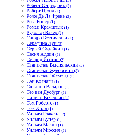
(1)
Роберт Ондердонк
(2)
Роберт Цюнд
(1)
Роже Де Ла Френе
(3)
Роза Бонёр
(1)
Роман Крамштык
(1)
Рудольф Вакер
(1)
Сандро Боттичелли
(1)
Серафина Луи
(3)
Сергей Судейкин
(1)
Сесил Алдин
(1)
Сигрид Йертон
(2)
Станислав Выспяньский
(3)
Станислав Жуковский
(3)
Станислав Эйсмонд
(1)
Сэй Коянаги
(1)
Сюзанна Валадон
(1)
Тео ван Дусбург
(1)
Тициан Вечеллио
(1)
Том Робертс
(1)
Том Хилл
(1)
Уильям Глакенс
(2)
Уильям Купер
(1)
Уильям Макли
(1)
Уильям Мюссил
(1)