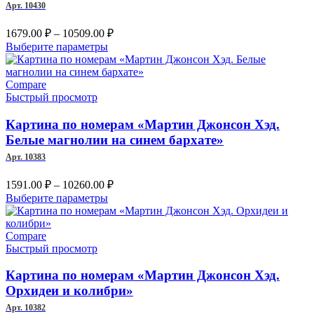
Арт. 10430
странице
товара.
Диапазон
1679.00
₽
–
10509.00
₽
цен:
Этот
Выберите параметры
1679.00 ₽
товар
имеет
–
несколько
Compare
10509.00 ₽
вариаций.
Быстрый просмотр
Опции
можно
Картина по номерам «Мартин Джонсон Хэд.
выбрать
Белые магнолии на синем бархате»
на
Арт. 10383
странице
товара.
Диапазон
1591.00
₽
–
10260.00
₽
цен:
Этот
Выберите параметры
1591.00 ₽
товар
имеет
–
несколько
Compare
10260.00 ₽
вариаций.
Быстрый просмотр
Опции
можно
Картина по номерам «Мартин Джонсон Хэд.
выбрать
Орхидеи и колибри»
на
Арт. 10382
странице