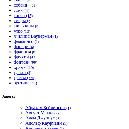
(4)
собаки
(46)
совы
(4)
танец
(15)
тигры
(7)
тюльпаны
(8)
утро
(13)
Филипс Вауверман
(1)
фламинго
(1)
фонари
(4)
франция
(8)
фрукты
(43)
фэнтези
(88)
храмы
(19)
цапли
(3)
цветы
(270)
эротика
(40)
Autorzy
Абрахам Бейлинсон
(1)
Август Макке
(7)
Адам Джулиус
(3)
Адольф Кауфманн
(1)
Адриана Хаанен
(1)