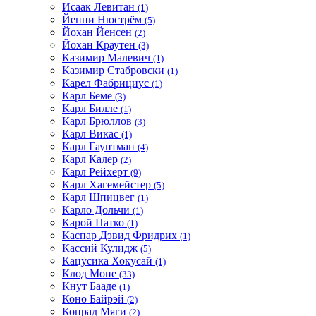
Исаак Левитан
(1)
Йенни Нюстрём
(5)
Йохан Йенсен
(2)
Йохан Краутен
(3)
Казимир Малевич
(1)
Казимир Стабровски
(1)
Карел Фабрициус
(1)
Карл Беме
(3)
Карл Билле
(1)
Карл Брюллов
(3)
Карл Викас
(1)
Карл Гауптман
(4)
Карл Калер
(2)
Карл Рейхерт
(9)
Карл Хагемейстер
(5)
Карл Шпицвег
(1)
Карло Дольчи
(1)
Карой Патко
(1)
Каспар Дэвид Фридрих
(1)
Кассий Кулидж
(5)
Кацусика Хокусай
(1)
Клод Моне
(33)
Кнут Бааде
(1)
Коно Байрэй
(2)
Конрад Мяги
(2)