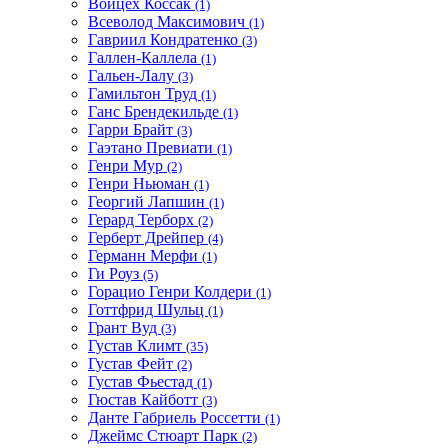
Войцех Коссак
(1)
Всеволод Максимович
(1)
Гавриил Кондратенко
(3)
Галлен-Каллела
(1)
Гальен-Лалу
(3)
Гамильтон Труд
(1)
Ганс Брендекильде
(1)
Гарри Брайт
(3)
Гаэтано Превиати
(1)
Генри Мур
(2)
Генри Ньюман
(1)
Георгий Лапшин
(1)
Герард Терборх
(2)
Герберт Дрейпер
(4)
Германн Мерфи
(1)
Ги Роуз
(5)
Горацио Генри Колдери
(1)
Готтфрид Шульц
(1)
Грант Вуд
(3)
Густав Климт
(35)
Густав Фейт
(2)
Густав Фьестад
(1)
Гюстав Кайботт
(3)
Данте Габриель Россетти
(1)
Джеймс Стюарт Парк
(2)