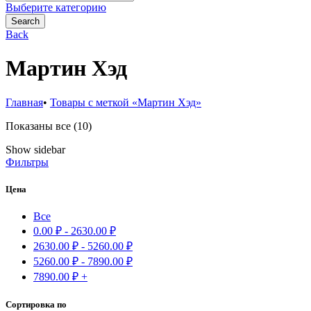
for:
Выберите категорию
Search
Back
Мартин Хэд
Главная
•
Товары с меткой «Мартин Хэд»
Сортировка:
Показаны все (10)
самые
Show sidebar
недавние
Фильтры
Цена
Все
0.00
₽
-
2630.00
₽
2630.00
₽
-
5260.00
₽
5260.00
₽
-
7890.00
₽
7890.00
₽
+
Сортировка по