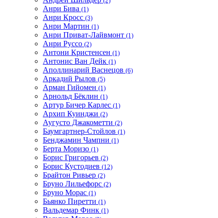
(2)
Анри Бива
(1)
Анри Кросс
(3)
Анри Мартин
(1)
Анри Приват-Лайвмонт
(1)
Анри Руссо
(2)
Антони Кристенсен
(1)
Антонис Ван Дейк
(1)
Аполлинарий Васнецов
(6)
Аркадий Рылов
(5)
Арман Гийомен
(1)
Арнольд Бёклин
(1)
Артур Бичер Карлес
(1)
Архип Куинджи
(2)
Аугусто Джакометти
(2)
Баумгартнер-Стойлов
(1)
Бенджамин Чампни
(1)
Берта Моризо
(1)
Борис Григорьев
(2)
Борис Кустодиев
(12)
Брайтон Ривьер
(2)
Бруно Лильефорс
(2)
Бруно Морас
(1)
Бьянко Пиретти
(1)
Вальдемар Финк
(1)