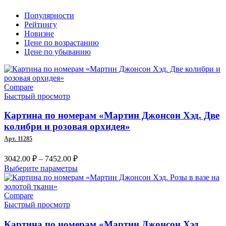
Популярности
Рейтингу
Новизне
Цене по возрастанию
Цене по убыванию
Compare
Быстрый просмотр
Картина по номерам «Мартин Джонсон Хэд. Две
колибри и розовая орхидея»
Арт. 11285
Диапазон
3042.00
₽
–
7452.00
₽
цен:
Этот
Выберите параметры
3042.00 ₽
товар
–
имеет
несколько
Compare
7452.00 ₽
вариаций.
Быстрый просмотр
Опции
можно
Картина по номерам «Мартин Джонсон Хэд.