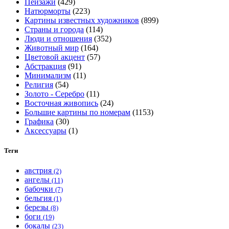
Пейзажи
(429)
можно
Натюрморты
(223)
выбрать
Картины известных художников
(899)
на
Страны и города
(114)
странице
Люди и отношения
(352)
товара.
Животный мир
(164)
Цветовой акцент
(57)
Абстракция
(91)
Минимализм
(11)
Религия
(54)
Золото - Серебро
(11)
Восточная живопись
(24)
Большие картины по номерам
(1153)
Графика
(30)
Аксессуары
(1)
Теги
австрия
(2)
ангелы
(11)
бабочки
(7)
бельгия
(1)
березы
(8)
боги
(19)
бокалы
(23)