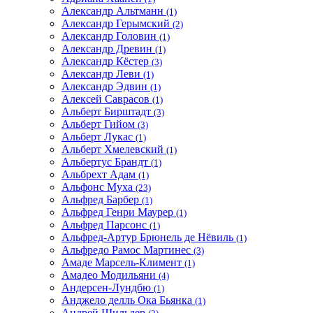
Александр Альтманн
(1)
Александр Герымский
(2)
Александр Головин
(1)
Александр Древин
(1)
Александр Кёстер
(3)
Александр Леви
(1)
Александр Эдвин
(1)
Алексей Саврасов
(1)
Альберт Бирштадт
(3)
Альберт Гийом
(3)
Альберт Лукас
(1)
Альберт Хмелевский
(1)
Альбертус Брандт
(1)
Альбрехт Адам
(1)
Альфонс Муха
(23)
Альфред Барбер
(1)
Альфред Генри Маурер
(1)
Альфред Парсонс
(1)
Альфред-Артур Брюнель де Нёвиль
(1)
Альфредо Рамос Мартинес
(3)
Амаде Марсель-Климент
(1)
Амадео Модильяни
(4)
Андерсен-Лундбю
(1)
Анджело делль Ока Бьянка
(1)
Андрей Шильдер