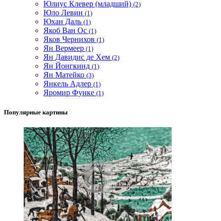
Юлиус Клевер (младший)
(2)
Юло Левин
(1)
Юхан Даль
(1)
Якоб Ван Ос
(1)
Яков Чернихов
(1)
Ян Вермеер
(1)
Ян Давидис де Хем
(2)
Ян Йонгкинд
(1)
Ян Матейко
(3)
Янкель Адлер
(1)
Яромир Функе
(1)
Популярные картины