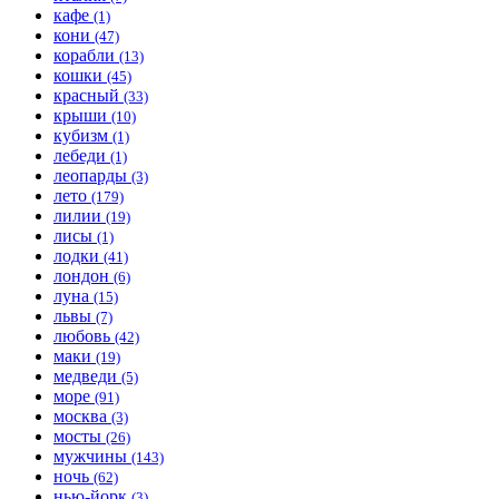
кафе
(1)
кони
(47)
корабли
(13)
кошки
(45)
красный
(33)
крыши
(10)
кубизм
(1)
лебеди
(1)
леопарды
(3)
лето
(179)
лилии
(19)
лисы
(1)
лодки
(41)
лондон
(6)
луна
(15)
львы
(7)
любовь
(42)
маки
(19)
медведи
(5)
море
(91)
москва
(3)
мосты
(26)
мужчины
(143)
ночь
(62)
нью-йорк
(3)