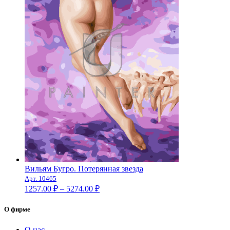
Вильям Бугро. Потерянная звезда
Арт. 10465
Диапазон
1257.00
₽
–
5274.00
₽
цен:
1257.00 ₽
О фирме
–
5274.00 ₽
О нас