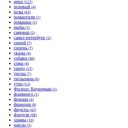
реки
(112)
розовый
(4)
розы
(43)
романтизм
(1)
ромашки
(5)
рыбы
(1)
самовар
(2)
санкт-петербург
(2)
синий
(7)
сирень
(7)
скалы
(4)
собаки
(46)
совы
(4)
танец
(15)
тигры
(7)
тюльпаны
(8)
утро
(13)
Филипс Вауверман
(1)
фламинго
(1)
фонари
(4)
франция
(8)
фрукты
(43)
фэнтези
(88)
храмы
(19)
цапли
(3)