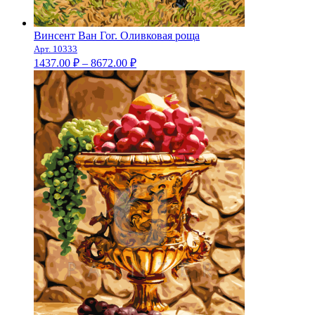
Винсент Ван Гог. Оливковая роща
Арт. 10333
Диапазон
1437.00
₽
–
8672.00
₽
цен:
1437.00 ₽
–
8672.00 ₽