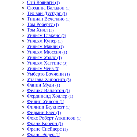
Сэй Коянаги
(1)
Сюзанна Валадон
(1)
Тео ван Дусбург
(1)
Тициан Вечеллио
(1)
Том Робертс
(1)
Том Хилл
(1)
Уильям Глакенс
(2)
Уильям Купер
(1)
Уильям Макли
(1)
Уильям Мюссил
(1)
Уильям Уоллс
(1)
Уильям Хаггинс
(3)
Уильям Чейз
(3)
Умберто Боччони
(1)
Утагава Хиросигэ
(3)
Фанни Муди
(1)
Феликс Валлотон
(1)
Фердинанд Ходлер
(1)
Филип Уилсон
(1)
Филипп Баукнехт
(1)
Фирмин Баес
(1)
Фокс Роберт Аткинсон
(1)
Франк Коберн
(1)
Франс Снейдерс
(1)
Франс Эрдер
(1)