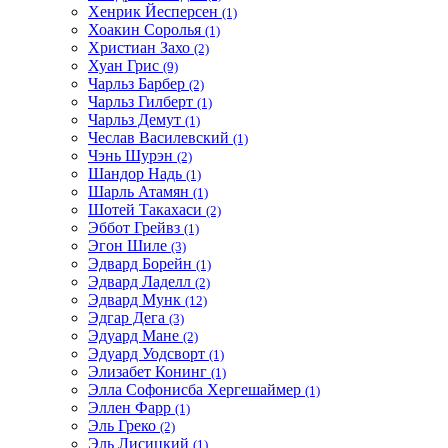
Хенрик Йесперсен
(1)
Хоакин Соролья
(1)
Христиан Захо
(2)
Хуан Грис
(9)
Чарльз Барбер
(2)
Чарльз Гилберт
(1)
Чарльз Демут
(1)
Чеслав Василевский
(1)
Чэнь Шурэн
(2)
Шандор Надь
(1)
Шарль Атамян
(1)
Шотей Такахаси
(2)
Эббот Грейвз
(1)
Эгон Шиле
(3)
Эдвард Борейн
(1)
Эдвард Ладелл
(2)
Эдвард Мунк
(12)
Эдгар Дега
(3)
Эдуард Мане
(2)
Эдуард Уодсворт
(1)
Элизабет Конинг
(1)
Элла Софонисба Хергешаймер
(1)
Эллен Фарр
(1)
Эль Греко
(2)
Эль Лисицкий
(1)