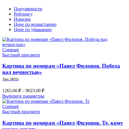
Популярности
Рейтингу
Новизне
Цене по возрастанию
Цене по убыванию
Compare
Быстрый просмотр
Картина по номерам «Павел Филонов. Победа
над вечностью»
Арт. 10315
Диапазон
1265.00
₽
–
9023.00
₽
цен:
Этот
Выберите параметры
1265.00 ₽
товар
–
имеет
Compare
несколько
Быстрый просмотр
9023.00 ₽
вариаций.
Опции
Картина по номерам «Павел Филонов. Те, кому
можно