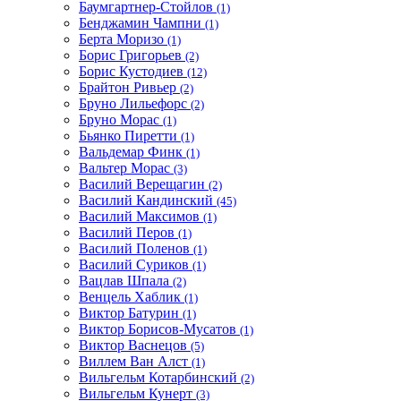
Баумгартнер-Стойлов
(1)
Бенджамин Чампни
(1)
Берта Моризо
(1)
Борис Григорьев
(2)
Борис Кустодиев
(12)
Брайтон Ривьер
(2)
Бруно Лильефорс
(2)
Бруно Морас
(1)
Бьянко Пиретти
(1)
Вальдемар Финк
(1)
Вальтер Морас
(3)
Василий Верещагин
(2)
Василий Кандинский
(45)
Василий Максимов
(1)
Василий Перов
(1)
Василий Поленов
(1)
Василий Суриков
(1)
Вацлав Шпала
(2)
Венцель Хаблик
(1)
Виктор Батурин
(1)
Виктор Борисов-Мусатов
(1)
Виктор Васнецов
(5)
Виллем Ван Алст
(1)
Вильгельм Котарбинский
(2)
Вильгельм Кунерт
(3)