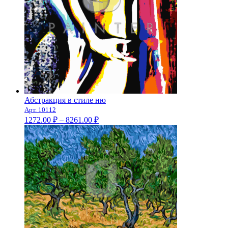
Абстракция в стиле ню
Арт. 10112
Диапазон
1272.00
₽
–
8261.00
₽
цен:
1272.00 ₽
–
8261.00 ₽