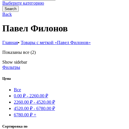
for:
Выберите категорию
Search
Back
Павел Филонов
Главная
•
Товары с меткой «Павел Филонов»
Сортировка:
Показаны все (2)
самые
Show sidebar
недавние
Фильтры
Цена
Все
0.00
₽
-
2260.00
₽
2260.00
₽
-
4520.00
₽
4520.00
₽
-
6780.00
₽
6780.00
₽
+
Сортировка по