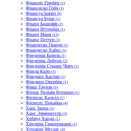
Франсис Грюбер
(1)
Франсиско Гойя
(1)
Франсуа Барро
(6)
Франсуа Буше
(1)
Франц Бишофф
(2)
Франц Иттенбах
(1)
Франц Марк
(13)
Франц Петтер
(2)
Франческо Гварди
(1)
Франческо Хайес
(1)
Фредерик Базиль
(1)
Фредерик Лейтон
(2)
Фредерик Стюарт Черч
(1)
Фрида Кало
(1)
Фридрих Каспар
(1)
Фридрих Овербек
(1)
Фриц Таулов
(3)
Фрэнк Уильям Куприен
(1)
Фрэнсис Каделл
(1)
Фрэнсис Пикабиа
(4)
Ханс Зацка
(1)
Ханс Эмменеггер
(3)
Хейвуд Харди
(1)
Хендрик Глинтенкамп
(1)
Хендрик Месдаг
(4)