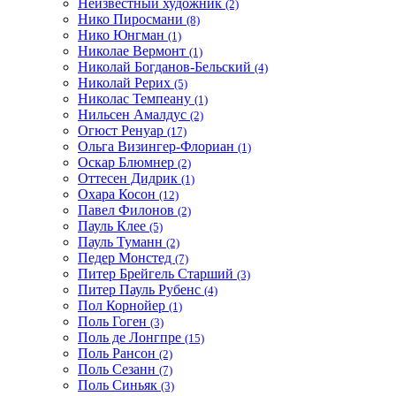
Неизвестный художник
(2)
Нико Пиросмани
(8)
Нико Юнгман
(1)
Николае Вермонт
(1)
Николай Богданов-Бельский
(4)
Николай Рерих
(5)
Николас Темпеану
(1)
Нильсен Амалдус
(2)
Огюст Ренуар
(17)
Ольга Визингер-Флориан
(1)
Оскар Блюмнер
(2)
Оттесен Дидрик
(1)
Охара Косон
(12)
Павел Филонов
(2)
Пауль Клее
(5)
Пауль Туманн
(2)
Педер Монстед
(7)
Питер Брейгель Старший
(3)
Питер Пауль Рубенс
(4)
Пол Корнойер
(1)
Поль Гоген
(3)
Поль де Лонгпре
(15)
Поль Рансон
(2)
Поль Сезанн
(7)
Поль Синьяк
(3)