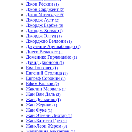
Джон Рёскин
(1)
Джон Сарджент
(2)
Джон Уотерхаус
(9)
Джордж Аулт
(2)
Джордж Барбье
(6)
Джордж Холмс
(1)
Джордж Элгуд
(1)
Джорджио Беллони
(1)
Джузеппе Арчимбольдо
(1)
Диего Веласкес
(1)
Доменико Гирландайо
(1)
Дэвид Джонсон
(1)
Ева Гонзалес
(1)
Евгений Столица
(1)
Евграф Сорокин
(1)
Ефим Волков
(2)
Жаклин Марваль
(1)
Жан Ван Даль
(2)
Жан Дельвиль
(1)
Жан Жерико
(1)
Жан Фуке
(1)
Жан Этьенн Лиотар
(1)
Жан-Батиста Грез
(1)
Жан-Леон Жером
(3)
Жерардина Бакхаузен
(1)