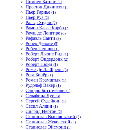
Помпео Батони
(1)
Престон Дикинсон
(1)
Пьер Гарнье
(1)
Пьер Руа
(2)
Ральф Хедли
(2)
Рамон Касас Карбо
(2)
Рауль де Лонгпре
(6)
Рафаэль Санти
(3)
Робер Делоне
(5)
Робер Пеншон
(1)
Роберт Льюис Рид
(1)
Роберт Ондердонк
(2)
Роберт Цюнд
(1)
Роже Де Ла Френе
(3)
Роза Бонёр
(1)
Роман Крамштык
(1)
Рудольф Вакер
(1)
Сандро Боттичелли
(1)
Серафина Луи
(3)
Сергей Судейкин
(1)
Сесил Алдин
(1)
Сигрид Йертон
(2)
Станислав Выспяньский
(3)
Станислав Жуковский
(3)
Станислав Эйсмонд
(1)