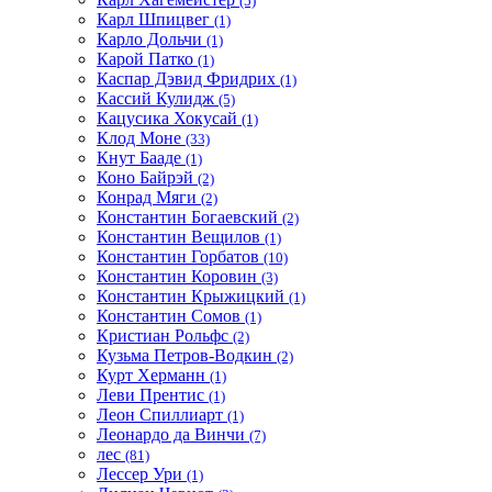
(5)
Карл Шпицвег
(1)
Карло Дольчи
(1)
Карой Патко
(1)
Каспар Дэвид Фридрих
(1)
Кассий Кулидж
(5)
Кацусика Хокусай
(1)
Клод Моне
(33)
Кнут Бааде
(1)
Коно Байрэй
(2)
Конрад Мяги
(2)
Константин Богаевский
(2)
Константин Вещилов
(1)
Константин Горбатов
(10)
Константин Коровин
(3)
Константин Крыжицкий
(1)
Константин Сомов
(1)
Кристиан Рольфс
(2)
Кузьма Петров-Водкин
(2)
Курт Херманн
(1)
Леви Прентис
(1)
Леон Спиллиарт
(1)
Леонардо да Винчи
(7)
лес
(81)
Лессер Ури
(1)