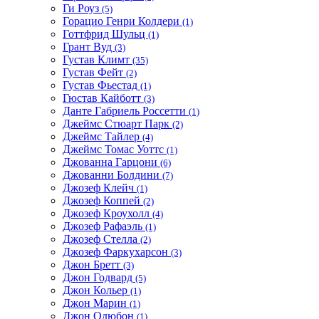
Ги Роуз
(5)
Горацио Генри Колдери
(1)
Готтфрид Шульц
(1)
Грант Вуд
(3)
Густав Климт
(35)
Густав Фейт
(2)
Густав Фьестад
(1)
Гюстав Кайботт
(3)
Данте Габриель Россетти
(1)
Джеймс Стюарт Парк
(2)
Джеймс Тайлер
(4)
Джеймс Томас Уоттс
(1)
Джованна Гарцони
(6)
Джованни Болдини
(7)
Джозеф Клейч
(1)
Джозеф Коппей
(2)
Джозеф Кроухолл
(4)
Джозеф Рафаэль
(1)
Джозеф Стелла
(2)
Джозеф Фаркухарсон
(3)
Джон Бретт
(3)
Джон Годвард
(5)
Джон Кольер
(1)
Джон Марин
(1)
Джон Одюбон
(1)