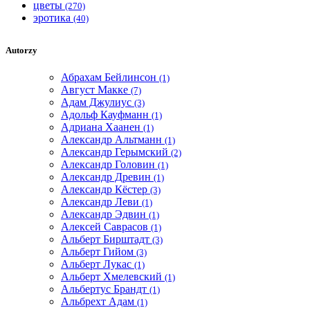
цветы
(270)
эротика
(40)
Autorzy
Абрахам Бейлинсон
(1)
Август Макке
(7)
Адам Джулиус
(3)
Адольф Кауфманн
(1)
Адриана Хаанен
(1)
Александр Альтманн
(1)
Александр Герымский
(2)
Александр Головин
(1)
Александр Древин
(1)
Александр Кёстер
(3)
Александр Леви
(1)
Александр Эдвин
(1)
Алексей Саврасов
(1)
Альберт Бирштадт
(3)
Альберт Гийом
(3)
Альберт Лукас
(1)
Альберт Хмелевский
(1)
Альбертус Брандт
(1)
Альбрехт Адам
(1)