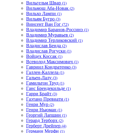
Вильгельм Швар
(1)
Вильмош Аба-Новак
(2)
Вильхо Лампи
(1)
Вильям Бугро
(3)
Винсент Ван Гог
(72)
Владимир Баранов-Россинэ
(1)
Владимир Муравьев
(2)
Владимир Терликовский
(1)
Владислав Бенда
(2)
Владислав Рогуски
(1)
Войцех Коссак
(1)
Всеволод Максимович
(1)
Гавриил Кондратенко
(3)
Галлен-Каллела
(1)
Гальен-Лалу
(3)
Гамильтон Труд
(1)
Ганс Брендекильде
(1)
Гарри Брайт
(3)
Гаэтано Превиати
(1)
Генри Мур
(2)
Генри Ньюман
(1)
Георгий Лапшин
(1)
Герард Терборх
(2)
Герберт Дрейпер
(4)
Германн Мерфи
(1)