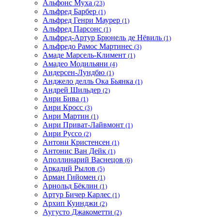
Альфонс Муха
(23)
Альфред Барбер
(1)
Альфред Генри Маурер
(1)
Альфред Парсонс
(1)
Альфред-Артур Брюнель де Нёвиль
(1)
Альфредо Рамос Мартинес
(3)
Амаде Марсель-Климент
(1)
Амадео Модильяни
(4)
Андерсен-Лундбю
(1)
Анджело делль Ока Бьянка
(1)
Андрей Шильдер
(2)
Анри Бива
(1)
Анри Кросс
(3)
Анри Мартин
(1)
Анри Приват-Лайвмонт
(1)
Анри Руссо
(2)
Антони Кристенсен
(1)
Антонис Ван Дейк
(1)
Аполлинарий Васнецов
(6)
Аркадий Рылов
(5)
Арман Гийомен
(1)
Арнольд Бёклин
(1)
Артур Бичер Карлес
(1)
Архип Куинджи
(2)
Аугусто Джакометти
(2)