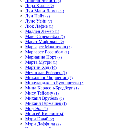
Лилиан Чевиот
(3)
Лора Хиллс
(2)
Луи Мари Лемер
(1)
Луи Найт
(2)
Луис Уэйн
(7)
Люк Лафне
(1)
Мадлен Лемер
(1)
Макс Стрекенбах
(2)
Марат Мифтяков
(2)
Маргарет Макинтош
(2)
Маргарет Розенбом
(1)
Марианна Норт
(7)
Марта Мутри
(1)
Мартин Хэд
(10)
Мечислав Рейзнер
(1)
Микалоюс Чюрленис
(2)
Микеланджело Буонаротти
(2)
Мина Карлсон-Бредберг
(1)
Мису Тейсану
(1)
Михаил Врубель
(6)
Михаил Гермашев
(1)
Мод Эрл
(1)
Моисей Кислинг
(4)
Мэри Голай
(2)
Мэри Даффилд
(2)