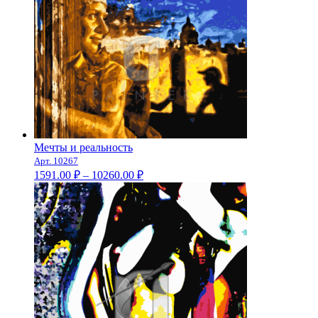
Мечты и реальность
Арт. 10267
Диапазон
1591.00
₽
–
10260.00
₽
цен:
1591.00 ₽
–
10260.00 ₽