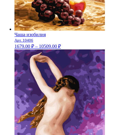
Чаша изобилия
Арт. 10406
Диапазон
1679.00
₽
–
10509.00
₽
цен:
1679.00 ₽
–
10509.00 ₽