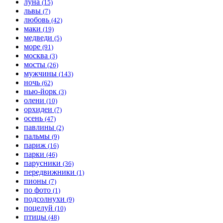
луна
(15)
львы
(7)
любовь
(42)
маки
(19)
медведи
(5)
море
(91)
москва
(3)
мосты
(26)
мужчины
(143)
ночь
(62)
нью-йорк
(3)
олени
(10)
орхидеи
(7)
осень
(47)
павлины
(2)
пальмы
(9)
париж
(16)
парки
(46)
парусники
(36)
передвижники
(1)
пионы
(7)
по фото
(1)
подсолнухи
(9)
поцелуй
(10)
птицы
(48)