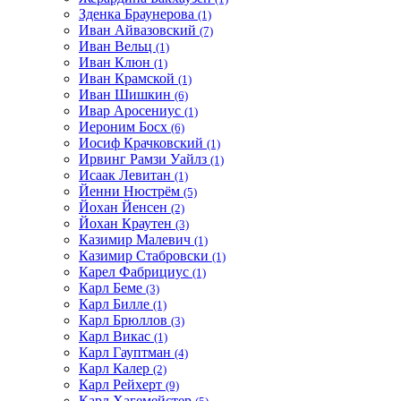
Зденка Браунерова
(1)
Иван Айвазовский
(7)
Иван Вельц
(1)
Иван Клюн
(1)
Иван Крамской
(1)
Иван Шишкин
(6)
Ивар Аросениус
(1)
Иероним Босх
(6)
Иосиф Крачковский
(1)
Ирвинг Рамзи Уайлз
(1)
Исаак Левитан
(1)
Йенни Нюстрём
(5)
Йохан Йенсен
(2)
Йохан Краутен
(3)
Казимир Малевич
(1)
Казимир Стабровски
(1)
Карел Фабрициус
(1)
Карл Беме
(3)
Карл Билле
(1)
Карл Брюллов
(3)
Карл Викас
(1)
Карл Гауптман
(4)
Карл Калер
(2)
Карл Рейхерт
(9)
Карл Хагемейстер