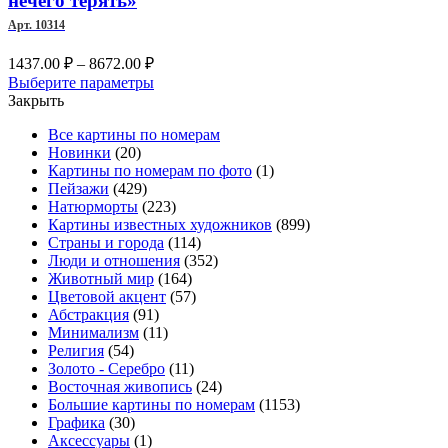
нечего терять»
выбрать
Арт. 10314
на
странице
Диапазон
1437.00
₽
–
8672.00
₽
товара.
цен:
Этот
Выберите параметры
1437.00 ₽
товар
Закрыть
–
имеет
Все картины по номерам
несколько
8672.00 ₽
Новинки
(20)
вариаций.
Картины по номерам по фото
(1)
Опции
Пейзажи
(429)
можно
Натюрморты
(223)
выбрать
Картины известных художников
(899)
на
Страны и города
(114)
странице
Люди и отношения
(352)
товара.
Животный мир
(164)
Цветовой акцент
(57)
Абстракция
(91)
Минимализм
(11)
Религия
(54)
Золото - Серебро
(11)
Восточная живопись
(24)
Большие картины по номерам
(1153)
Графика
(30)
Аксессуары
(1)