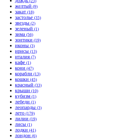
дождь
(23)
желтый
(9)
закат
(18)
застолье
(35)
звезды
(2)
зеленый
(1)
зима
(56)
зонтики
(19)
иконы
(3)
ирисы
(13)
италия
(7)
кафе
(1)
кони
(47)
корабли
(13)
кошки
(45)
красный
(33)
крыши
(10)
кубизм
(1)
лебеди
(1)
леопарды
(3)
лето
(179)
лилии
(19)
лисы
(1)
лодки
(41)
лондон
(6)