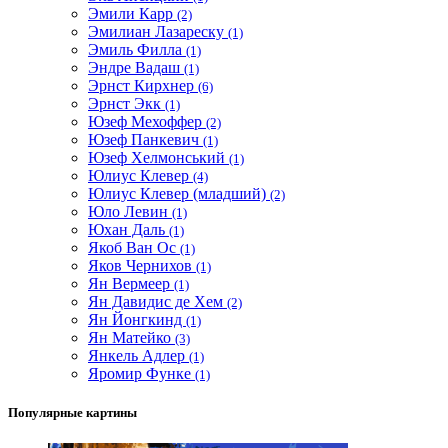
Эмили Карр
(2)
Эмилиан Лазареску
(1)
Эмиль Филла
(1)
Эндре Вадаш
(1)
Эрнст Кирхнер
(6)
Эрнст Экк
(1)
Юзеф Мехоффер
(2)
Юзеф Панкевич
(1)
Юзеф Хелмонський
(1)
Юлиус Клевер
(4)
Юлиус Клевер (младший)
(2)
Юло Левин
(1)
Юхан Даль
(1)
Якоб Ван Ос
(1)
Яков Чернихов
(1)
Ян Вермеер
(1)
Ян Давидис де Хем
(2)
Ян Йонгкинд
(1)
Ян Матейко
(3)
Янкель Адлер
(1)
Яромир Функе
(1)
Популярные картины