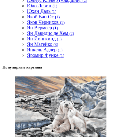
Юлиус Клевер (младший)
(2)
Юло Левин
(1)
Юхан Даль
(1)
Якоб Ван Ос
(1)
Яков Чернихов
(1)
Ян Вермеер
(1)
Ян Давидис де Хем
(2)
Ян Йонгкинд
(1)
Ян Матейко
(3)
Янкель Адлер
(1)
Яромир Функе
(1)
Популярные картины