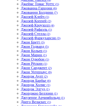
Джеймс Томас Уоттс
(1)
Джованна Гарцони
(6)
Джованни Болдини
(7)
Джозеф Клейч
(1)
Джозеф Коппей
(2)
Джозеф Кроухолл
(4)
Джозеф Рафаэль
(1)
Джозеф Стелла
(2)
Джозеф Фаркухарсон
(3)
Джон Бретт
(3)
Джон Годвард
(5)
Джон Кольер
(1)
Джон Марин
(1)
Джон Одюбон
(1)
Джон Рёскин
(1)
Джон Сарджент
(2)
Джон Уотерхаус
(9)
Джордж Аулт
(2)
Джордж Барбье
(6)
Джордж Холмс
(1)
Джордж Элгуд
(1)
Джорджио Беллони
(1)
Джузеппе Арчимбольдо
(1)
Диего Веласкес
(1)