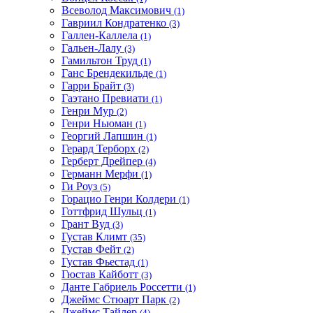
Всеволод Максимович
(1)
Гавриил Кондратенко
(3)
Галлен-Каллела
(1)
Гальен-Лалу
(3)
Гамильтон Труд
(1)
Ганс Брендекильде
(1)
Гарри Брайт
(3)
Гаэтано Превиати
(1)
Генри Мур
(2)
Генри Ньюман
(1)
Георгий Лапшин
(1)
Герард Терборх
(2)
Герберт Дрейпер
(4)
Германн Мерфи
(1)
Ги Роуз
(5)
Горацио Генри Колдери
(1)
Готтфрид Шульц
(1)
Грант Вуд
(3)
Густав Климт
(35)
Густав Фейт
(2)
Густав Фьестад
(1)
Гюстав Кайботт
(3)
Данте Габриель Россетти
(1)
Джеймс Стюарт Парк
(2)
Джеймс Тайлер
(4)