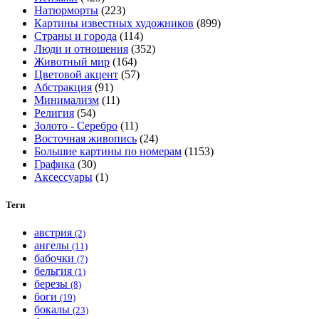
Натюрморты
(223)
выбрать
Картины известных художников
(899)
на
Страны и города
(114)
странице
Люди и отношения
(352)
товара.
Животный мир
(164)
Цветовой акцент
(57)
Абстракция
(91)
Минимализм
(11)
Религия
(54)
Золото - Серебро
(11)
Восточная живопись
(24)
Большие картины по номерам
(1153)
Графика
(30)
Аксессуары
(1)
Теги
австрия
(2)
ангелы
(11)
бабочки
(7)
бельгия
(1)
березы
(8)
боги
(19)
бокалы
(23)