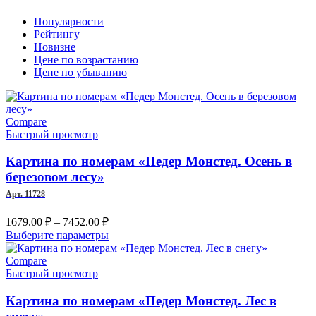
Популярности
Рейтингу
Новизне
Цене по возрастанию
Цене по убыванию
Compare
Быстрый просмотр
Картина по номерам «Педер Монстед. Осень в
березовом лесу»
Арт. 11728
Диапазон
1679.00
₽
–
7452.00
₽
цен:
Этот
Выберите параметры
1679.00 ₽
товар
–
имеет
Compare
несколько
Быстрый просмотр
7452.00 ₽
вариаций.
Опции
Картина по номерам «Педер Монстед. Лес в
можно