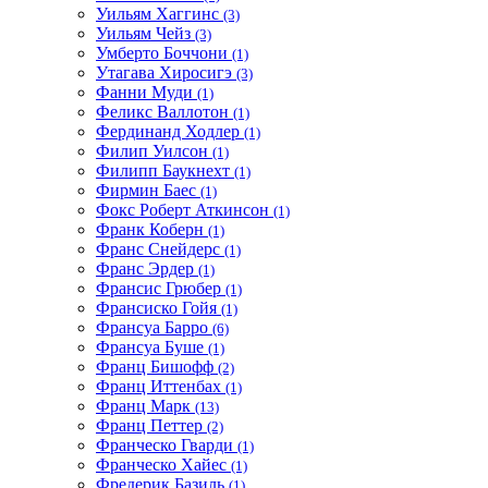
Уильям Хаггинс
(3)
Уильям Чейз
(3)
Умберто Боччони
(1)
Утагава Хиросигэ
(3)
Фанни Муди
(1)
Феликс Валлотон
(1)
Фердинанд Ходлер
(1)
Филип Уилсон
(1)
Филипп Баукнехт
(1)
Фирмин Баес
(1)
Фокс Роберт Аткинсон
(1)
Франк Коберн
(1)
Франс Снейдерс
(1)
Франс Эрдер
(1)
Франсис Грюбер
(1)
Франсиско Гойя
(1)
Франсуа Барро
(6)
Франсуа Буше
(1)
Франц Бишофф
(2)
Франц Иттенбах
(1)
Франц Марк
(13)
Франц Петтер
(2)
Франческо Гварди
(1)
Франческо Хайес
(1)
Фредерик Базиль
(1)