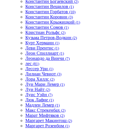
Константин Богаевский
(2)
Константин Вещилов
(1)
Константин Горбатов
(10)
Константин Коровин
(3)
Константин Крыжицкий
(1)
Константин Сомов
(1)
Кристиан Рольфс
(2)
Кузьма Петров-Водкин
(2)
Курт Херманн
(1)
Леви Прентис
(1)
Леон Спиллиарт
(1)
Леонардо да Винчи
(7)
лес
(81)
Лессер Ури
(1)
Лилиан Чевиот
(3)
Лора Хиллс
(2)
Луи Мари Лемер
(1)
Луи Найт
(2)
Луис Уэйн
(7)
Люк Лафне
(1)
Мадлен Лемер
(1)
Макс Стрекенбах
(2)
Марат Мифтяков
(2)
Маргарет Макинтош
(2)
Маргарет Розенбом
(1)