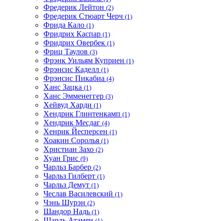
Фредерик Лейтон
(2)
Фредерик Стюарт Черч
(1)
Фрида Кало
(1)
Фридрих Каспар
(1)
Фридрих Овербек
(1)
Фриц Таулов
(3)
Фрэнк Уильям Куприен
(1)
Фрэнсис Каделл
(1)
Фрэнсис Пикабиа
(4)
Ханс Зацка
(1)
Ханс Эмменеггер
(3)
Хейвуд Харди
(1)
Хендрик Глинтенкамп
(1)
Хендрик Месдаг
(4)
Хенрик Йесперсен
(1)
Хоакин Соролья
(1)
Христиан Захо
(2)
Хуан Грис
(9)
Чарльз Барбер
(2)
Чарльз Гилберт
(1)
Чарльз Демут
(1)
Чеслав Василевский
(1)
Чэнь Шурэн
(2)
Шандор Надь
(1)
Шарль Атамян
(1)