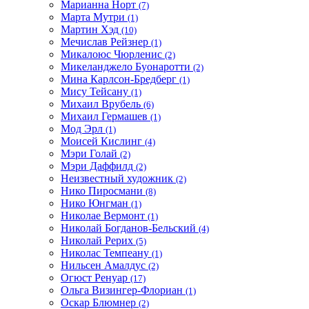
Марианна Норт
(7)
Марта Мутри
(1)
Мартин Хэд
(10)
Мечислав Рейзнер
(1)
Микалоюс Чюрленис
(2)
Микеланджело Буонаротти
(2)
Мина Карлсон-Бредберг
(1)
Мису Тейсану
(1)
Михаил Врубель
(6)
Михаил Гермашев
(1)
Мод Эрл
(1)
Моисей Кислинг
(4)
Мэри Голай
(2)
Мэри Даффилд
(2)
Неизвестный художник
(2)
Нико Пиросмани
(8)
Нико Юнгман
(1)
Николае Вермонт
(1)
Николай Богданов-Бельский
(4)
Николай Рерих
(5)
Николас Темпеану
(1)
Нильсен Амалдус
(2)
Огюст Ренуар
(17)
Ольга Визингер-Флориан
(1)
Оскар Блюмнер
(2)