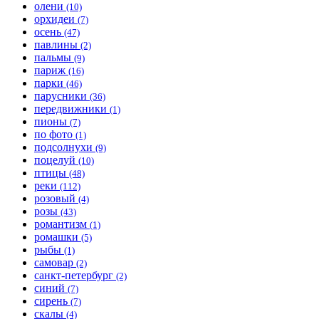
олени
(10)
орхидеи
(7)
осень
(47)
павлины
(2)
пальмы
(9)
париж
(16)
парки
(46)
парусники
(36)
передвижники
(1)
пионы
(7)
по фото
(1)
подсолнухи
(9)
поцелуй
(10)
птицы
(48)
реки
(112)
розовый
(4)
розы
(43)
романтизм
(1)
ромашки
(5)
рыбы
(1)
самовар
(2)
санкт-петербург
(2)
синий
(7)
сирень
(7)
скалы
(4)