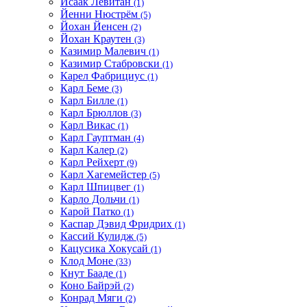
Исаак Левитан
(1)
Йенни Нюстрём
(5)
Йохан Йенсен
(2)
Йохан Краутен
(3)
Казимир Малевич
(1)
Казимир Стабровски
(1)
Карел Фабрициус
(1)
Карл Беме
(3)
Карл Билле
(1)
Карл Брюллов
(3)
Карл Викас
(1)
Карл Гауптман
(4)
Карл Калер
(2)
Карл Рейхерт
(9)
Карл Хагемейстер
(5)
Карл Шпицвег
(1)
Карло Дольчи
(1)
Карой Патко
(1)
Каспар Дэвид Фридрих
(1)
Кассий Кулидж
(5)
Кацусика Хокусай
(1)
Клод Моне
(33)
Кнут Бааде
(1)
Коно Байрэй
(2)
Конрад Мяги
(2)