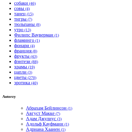
собаки
(46)
совы
(4)
танец
(15)
тигры
(7)
тюльпаны
(8)
утро
(13)
Филипс Вауверман
(1)
фламинго
(1)
фонари
(4)
франция
(8)
фрукты
(43)
фэнтези
(88)
храмы
(19)
цапли
(3)
цветы
(270)
эротика
(40)
Autorzy
Абрахам Бейлинсон
(1)
Август Макке
(7)
Адам Джулиус
(3)
Адольф Кауфманн
(1)
Адриана Хаанен
(1)