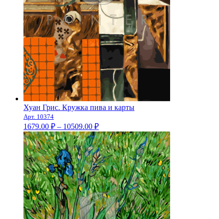
Хуан Грис. Кружка пива и карты
Арт. 10374
Диапазон
1679.00
₽
–
10509.00
₽
цен:
1679.00 ₽
–
10509.00 ₽