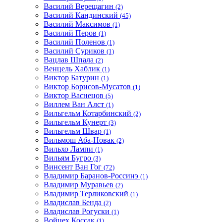
Василий Верещагин
(2)
Василий Кандинский
(45)
Василий Максимов
(1)
Василий Перов
(1)
Василий Поленов
(1)
Василий Суриков
(1)
Вацлав Шпала
(2)
Венцель Хаблик
(1)
Виктор Батурин
(1)
Виктор Борисов-Мусатов
(1)
Виктор Васнецов
(5)
Виллем Ван Алст
(1)
Вильгельм Котарбинский
(2)
Вильгельм Кунерт
(3)
Вильгельм Швар
(1)
Вильмош Аба-Новак
(2)
Вильхо Лампи
(1)
Вильям Бугро
(3)
Винсент Ван Гог
(72)
Владимир Баранов-Россинэ
(1)
Владимир Муравьев
(2)
Владимир Терликовский
(1)
Владислав Бенда
(2)
Владислав Рогуски
(1)
Войцех Коссак
(1)