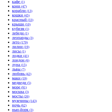
кафе
(1)
кони
(47)
корабли
(13)
кошки
(45)
красный
(33)
крыши
(10)
кубизм
(1)
лебеди
(1)
леопарды
(3)
лето
(179)
лилии
(19)
лисы
(1)
лодки
(41)
лондон
(6)
луна
(15)
львы
(7)
любовь
(42)
маки
(19)
медведи
(5)
море
(91)
москва
(3)
мосты
(26)
мужчины
(143)
ночь
(62)
нью-йорк
(3)