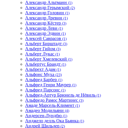
Александр Альтманн
(1)
Александр Герымский
(2)
Александр Головин
(1)
Александр Древин
(1)
Александр Кёстер
(3)
Александр Леви
(1)
Александр Эдвин
(1)
Алексей Саврасов
(1)
Альберт Бирштадт
(3)
Альберт Гийом
(3)
Альберт Лукас
(1)
Альберт Хмелевский
(1)
Альбертус Брандт
(1)
Альбрехт Адам
(1)
Альфонс Муха
(23)
Альфред Барбер
(1)
Альфред Генри Маурер
(1)
Альфред Парсонс
(1)
Альфред-Артур Брюнель де Нёвиль
(1)
Альфредо Рамос Мартинес
(3)
Амаде Марсель-Климент
(1)
Амадео Модильяни
(4)
Андерсен-Лундбю
(1)
Анджело делль Ока Бьянка
(1)
Андрей Шильдер
(2)