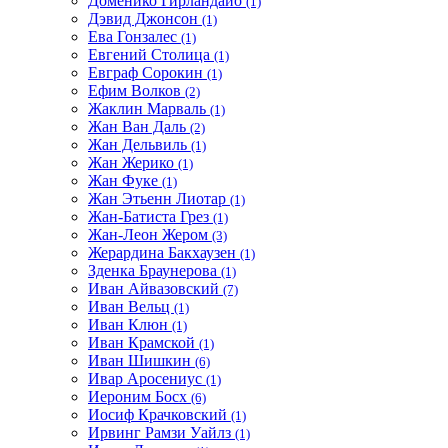
Доменико Гирландайо
(1)
Дэвид Джонсон
(1)
Ева Гонзалес
(1)
Евгений Столица
(1)
Евграф Сорокин
(1)
Ефим Волков
(2)
Жаклин Марваль
(1)
Жан Ван Даль
(2)
Жан Дельвиль
(1)
Жан Жерико
(1)
Жан Фуке
(1)
Жан Этьенн Лиотар
(1)
Жан-Батиста Грез
(1)
Жан-Леон Жером
(3)
Жерардина Бакхаузен
(1)
Зденка Браунерова
(1)
Иван Айвазовский
(7)
Иван Вельц
(1)
Иван Клюн
(1)
Иван Крамской
(1)
Иван Шишкин
(6)
Ивар Аросениус
(1)
Иероним Босх
(6)
Иосиф Крачковский
(1)
Ирвинг Рамзи Уайлз
(1)