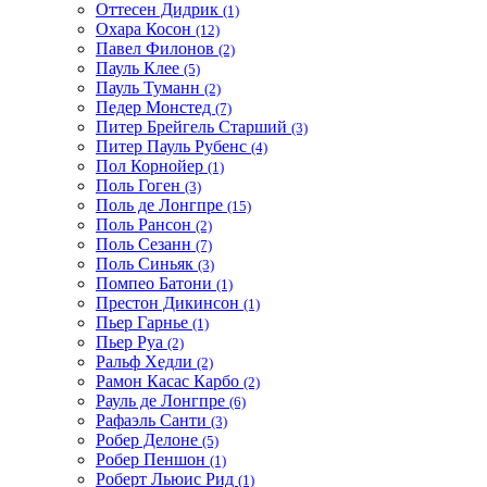
Оттесен Дидрик
(1)
Охара Косон
(12)
Павел Филонов
(2)
Пауль Клее
(5)
Пауль Туманн
(2)
Педер Монстед
(7)
Питер Брейгель Старший
(3)
Питер Пауль Рубенс
(4)
Пол Корнойер
(1)
Поль Гоген
(3)
Поль де Лонгпре
(15)
Поль Рансон
(2)
Поль Сезанн
(7)
Поль Синьяк
(3)
Помпео Батони
(1)
Престон Дикинсон
(1)
Пьер Гарнье
(1)
Пьер Руа
(2)
Ральф Хедли
(2)
Рамон Касас Карбо
(2)
Рауль де Лонгпре
(6)
Рафаэль Санти
(3)
Робер Делоне
(5)
Робер Пеншон
(1)
Роберт Льюис Рид
(1)