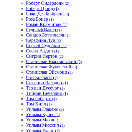
Роберт Ондердонк
(2)
Роберт Цюнд
(1)
Роже Де Ла Френе
(3)
Роза Бонёр
(1)
Роман Крамштык
(1)
Рудольф Вакер
(1)
Сандро Боттичелли
(1)
Серафина Луи
(3)
Сергей Судейкин
(1)
Сесил Алдин
(1)
Сигрид Йертон
(2)
Станислав Выспяньский
(3)
Станислав Жуковский
(3)
Станислав Эйсмонд
(1)
Сэй Коянаги
(1)
Сюзанна Валадон
(1)
Тео ван Дусбург
(1)
Тициан Вечеллио
(1)
Том Робертс
(1)
Том Хилл
(1)
Уильям Глакенс
(2)
Уильям Купер
(1)
Уильям Макли
(1)
Уильям Мюссил
(1)
Уильям Уоллс
(1)