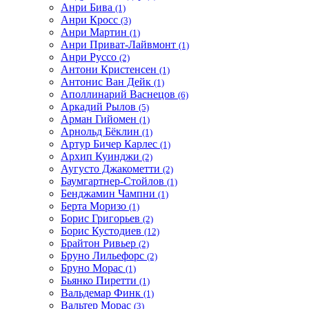
Анри Бива
(1)
Анри Кросс
(3)
Анри Мартин
(1)
Анри Приват-Лайвмонт
(1)
Анри Руссо
(2)
Антони Кристенсен
(1)
Антонис Ван Дейк
(1)
Аполлинарий Васнецов
(6)
Аркадий Рылов
(5)
Арман Гийомен
(1)
Арнольд Бёклин
(1)
Артур Бичер Карлес
(1)
Архип Куинджи
(2)
Аугусто Джакометти
(2)
Баумгартнер-Стойлов
(1)
Бенджамин Чампни
(1)
Берта Моризо
(1)
Борис Григорьев
(2)
Борис Кустодиев
(12)
Брайтон Ривьер
(2)
Бруно Лильефорс
(2)
Бруно Морас
(1)
Бьянко Пиретти
(1)
Вальдемар Финк
(1)
Вальтер Морас
(3)