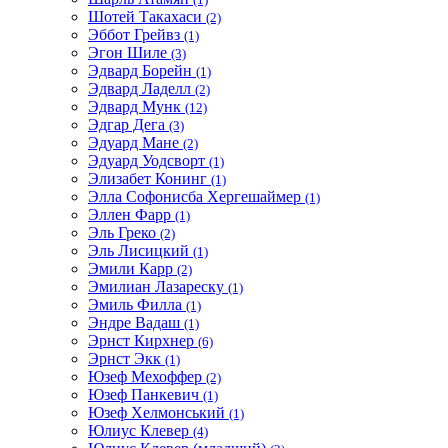
Шотей Такахаси
(2)
Эббот Грейвз
(1)
Эгон Шиле
(3)
Эдвард Борейн
(1)
Эдвард Ладелл
(2)
Эдвард Мунк
(12)
Эдгар Дега
(3)
Эдуард Мане
(2)
Эдуард Уодсворт
(1)
Элизабет Конинг
(1)
Элла Софонисба Хергешаймер
(1)
Эллен Фарр
(1)
Эль Греко
(2)
Эль Лисицкий
(1)
Эмили Карр
(2)
Эмилиан Лазареску
(1)
Эмиль Филла
(1)
Эндре Вадаш
(1)
Эрнст Кирхнер
(6)
Эрнст Экк
(1)
Юзеф Мехоффер
(2)
Юзеф Панкевич
(1)
Юзеф Хелмонський
(1)
Юлиус Клевер
(4)