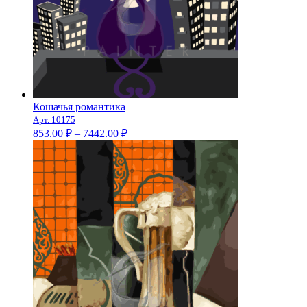
Кошачья романтика
Арт. 10175
Диапазон
853.00
₽
–
7442.00
₽
цен:
853.00 ₽
–
7442.00 ₽