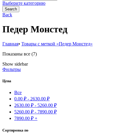
for:
Выберите категорию
Search
Back
Педер Монстед
Главная
•
Товары с меткой «Педер Монстед»
Сортировка:
Показаны все (7)
самые
Show sidebar
недавние
Фильтры
Цена
Все
0.00
₽
-
2630.00
₽
2630.00
₽
-
5260.00
₽
5260.00
₽
-
7890.00
₽
7890.00
₽
+
Сортировка по