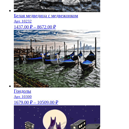
Белая медведица с медвежонком
Арт. 10232
Диапазон
1437.00
₽
–
8672.00
₽
цен:
1437.00 ₽
–
8672.00 ₽
Гондолы
Арт. 10300
Диапазон
1679.00
₽
–
10509.00
₽
цен:
1679.00 ₽
–
10509.00 ₽