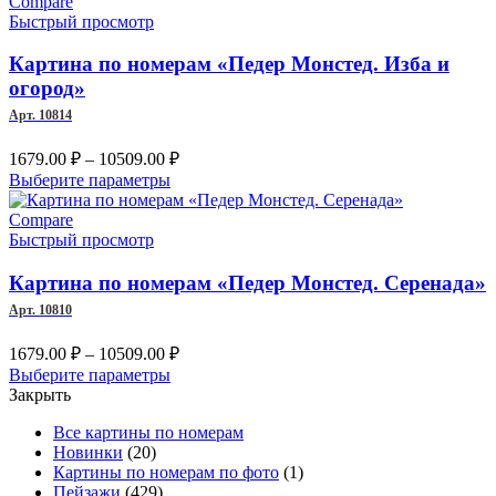
имеет
–
Compare
несколько
Быстрый просмотр
10509.00 ₽
вариаций.
Опции
Картина по номерам «Педер Монстед. Изба и
можно
огород»
выбрать
Арт. 10814
на
странице
Диапазон
1679.00
₽
–
10509.00
₽
товара.
цен:
Этот
Выберите параметры
1679.00 ₽
товар
имеет
–
Compare
несколько
Быстрый просмотр
10509.00 ₽
вариаций.
Опции
Картина по номерам «Педер Монстед. Серенада»
можно
Арт. 10810
выбрать
на
Диапазон
1679.00
₽
–
10509.00
₽
странице
цен:
Этот
Выберите параметры
товара.
1679.00 ₽
товар
Закрыть
имеет
–
Все картины по номерам
несколько
10509.00 ₽
Новинки
(20)
вариаций.
Картины по номерам по фото
(1)
Опции
Пейзажи
(429)
можно