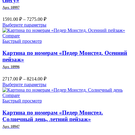
снегу»
выбрать
Арт. 10997
на
странице
Диапазон
1591.00
₽
–
7275.00
₽
товара.
цен:
Этот
Выберите параметры
1591.00 ₽
товар
–
имеет
Compare
несколько
Быстрый просмотр
7275.00 ₽
вариаций.
Опции
Картина по номерам «Педер Монстед. Осенний
можно
пейзаж»
выбрать
Арт. 10996
на
странице
Диапазон
2717.00
₽
–
8214.00
₽
товара.
цен:
Этот
Выберите параметры
2717.00 ₽
товар
–
имеет
Compare
несколько
Быстрый просмотр
8214.00 ₽
вариаций.
Опции
Картина по номерам «Педер Монстед.
можно
Солнечный день, летний пейзаж»
выбрать
Арт. 10947
на
странице