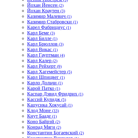
Йохан Йенсен
(2)
Йохан Краутен
(3)
Казимир Малевич
(1)
Казимир Стабровски
(1)
Карел Фабрициус
(1)
Карл Беме
(3)
Карл Билле
(1)
Карл Брюллов
(3)
Карл Викас
(1)
Карл Гауптман
(4)
Карл Калер
(2)
Карл Рейхерт
(9)
Карл Хагемейстер
(5)
Карл Шпицвег
(1)
Карло Дольчи
(1)
Карой Патко
(1)
Каспар Дэвид Фридрих
(1)
Кассий Кулидж
(5)
Кацусика Хокусай
(1)
Клод Моне
(33)
Кнут Бааде
(1)
Коно Байрэй
(2)
Конрад Мяги
(2)
Константин Богаевский
(2)