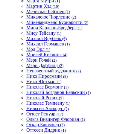
Марта Мутри
(1)
Мартин Хэд
(10)
Мечислав Рейзнер
(1)
Микалоюс Чюрленис
(2)
Микеланджело Буонаротти
(2)
Мина Карлсон-Бредберг
(1)
Мису Тейсану
(1)
Михаил Врубель
(6)
Михаил Гермашев
(1)
Мод Эрл
(1)
Моисей Кислинг
(4)
Мэри Голай
(2)
Мэри Даффилд
(2)
Неизвестный художник
(2)
Нико Пиросмани
(8)
Нико Юнгман
(1)
Николае Вермонт
(1)
Николай Богданов-Бельский
(4)
Николай Рерих
(5)
Николас Темпеану
(1)
Нильсен Амалдус
(2)
Огюст Ренуар
(17)
Ольга Визингер-Флориан
(1)
Оскар Блюмнер
(2)
Оттесен Дидрик
(1)