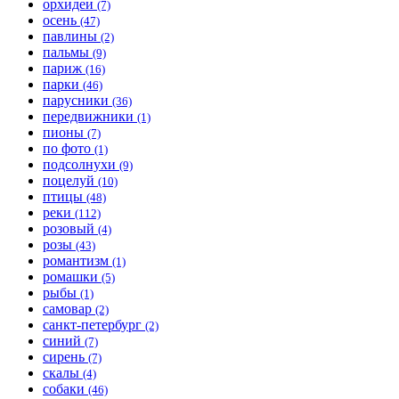
орхидеи
(7)
осень
(47)
павлины
(2)
пальмы
(9)
париж
(16)
парки
(46)
парусники
(36)
передвижники
(1)
пионы
(7)
по фото
(1)
подсолнухи
(9)
поцелуй
(10)
птицы
(48)
реки
(112)
розовый
(4)
розы
(43)
романтизм
(1)
ромашки
(5)
рыбы
(1)
самовар
(2)
санкт-петербург
(2)
синий
(7)
сирень
(7)
скалы
(4)
собаки
(46)