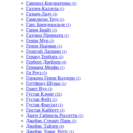
Гавриил Кондратенко
(3)
Галлен-Каллела
(1)
Гальен-Лалу
(3)
Гамильтон Труд
(1)
Ганс Брендекильде
(1)
Гарри Брайт
(3)
Гаэтано Превиати
(1)
Генри Мур
(2)
Генри Ньюман
(1)
Георгий Лапшин
(1)
Герард Терборх
(2)
Герберт Дрейпер
(4)
Германн Мерфи
(1)
Ги Роуз
(5)
Горацио Генри Колдери
(1)
Готтфрид Шульц
(1)
Грант Вуд
(3)
Густав Климт
(35)
Густав Фейт
(2)
Густав Фьестад
(1)
Гюстав Кайботт
(3)
Данте Габриель Россетти
(1)
Джеймс Стюарт Парк
(2)
Джеймс Тайлер
(4)
Джеймс Томас Уоттс
(1)