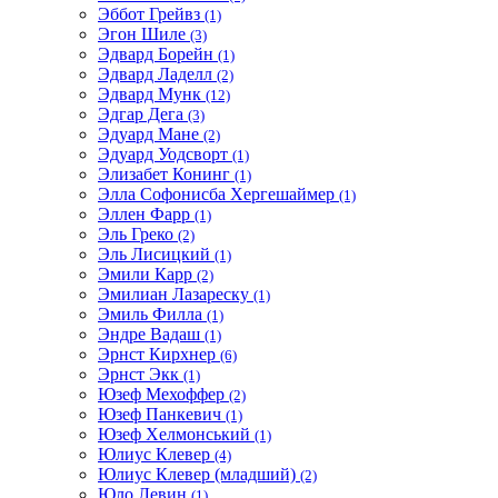
Эббот Грейвз
(1)
Эгон Шиле
(3)
Эдвард Борейн
(1)
Эдвард Ладелл
(2)
Эдвард Мунк
(12)
Эдгар Дега
(3)
Эдуард Мане
(2)
Эдуард Уодсворт
(1)
Элизабет Конинг
(1)
Элла Софонисба Хергешаймер
(1)
Эллен Фарр
(1)
Эль Греко
(2)
Эль Лисицкий
(1)
Эмили Карр
(2)
Эмилиан Лазареску
(1)
Эмиль Филла
(1)
Эндре Вадаш
(1)
Эрнст Кирхнер
(6)
Эрнст Экк
(1)
Юзеф Мехоффер
(2)
Юзеф Панкевич
(1)
Юзеф Хелмонський
(1)
Юлиус Клевер
(4)
Юлиус Клевер (младший)
(2)
Юло Левин
(1)