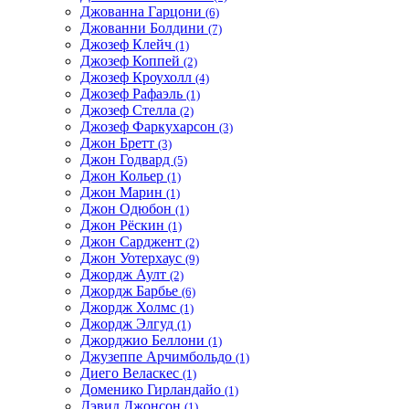
Джованна Гарцони
(6)
Джованни Болдини
(7)
Джозеф Клейч
(1)
Джозеф Коппей
(2)
Джозеф Кроухолл
(4)
Джозеф Рафаэль
(1)
Джозеф Стелла
(2)
Джозеф Фаркухарсон
(3)
Джон Бретт
(3)
Джон Годвард
(5)
Джон Кольер
(1)
Джон Марин
(1)
Джон Одюбон
(1)
Джон Рёскин
(1)
Джон Сарджент
(2)
Джон Уотерхаус
(9)
Джордж Аулт
(2)
Джордж Барбье
(6)
Джордж Холмс
(1)
Джордж Элгуд
(1)
Джорджио Беллони
(1)
Джузеппе Арчимбольдо
(1)
Диего Веласкес
(1)
Доменико Гирландайо
(1)
Дэвид Джонсон
(1)