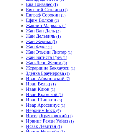
Ева Гонзалес
(1)
Евгений Столица
(1)
Евграф Сорокин
(1)
Ефим Волков
(2)
Жаклин Марваль
(1)
Жан Ван Даль
(2)
Жан Дельвиль
(1)
Жан Жерико
(1)
Жан Фуке
(1)
Жан Этьенн Лиотар
(1)
Жан-Батиста Грез
(1)
Жан-Леон Жером
(3)
Жерардина Бакхаузен
(1)
Зденка Браунерова
(1)
Иван Айвазовский
(7)
Иван Вельц
(1)
Иван Клюн
(1)
Иван Крамской
(1)
Иван Шишкин
(6)
Ивар Аросениус
(1)
Иероним Босх
(6)
Иосиф Крачковский
(1)
Ирвинг Рамзи Уайлз
(1)
Исаак Левитан
(1)
Йенни Нюстрём
(5)