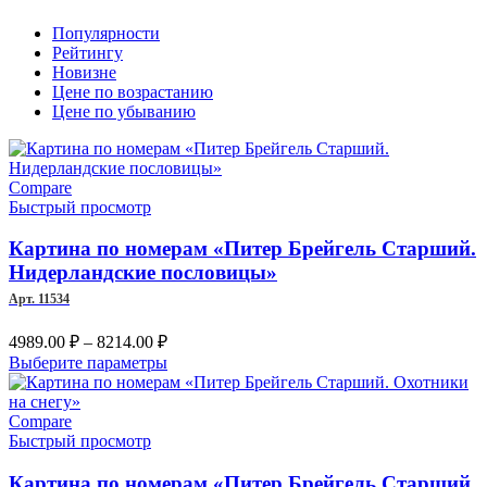
Популярности
Рейтингу
Новизне
Цене по возрастанию
Цене по убыванию
Compare
Быстрый просмотр
Картина по номерам «Питер Брейгель Старший.
Нидерландские пословицы»
Арт. 11534
Диапазон
4989.00
₽
–
8214.00
₽
цен:
Этот
Выберите параметры
4989.00 ₽
товар
–
имеет
несколько
Compare
8214.00 ₽
вариаций.
Быстрый просмотр
Опции
можно
Картина по номерам «Питер Брейгель Старший.