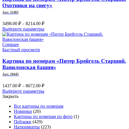
выбрать
Охотники на снегу»
на
Арт. 11483
странице
товара.
Диапазон
3498.00
₽
–
8214.00
₽
цен:
Этот
Выберите параметры
3498.00 ₽
товар
–
имеет
несколько
Compare
8214.00 ₽
вариаций.
Быстрый просмотр
Опции
можно
Картина по номерам «Питер Брейгель Старший.
выбрать
Вавилонская башня»
на
Арт. 10445
странице
товара.
Диапазон
1437.00
₽
–
8672.00
₽
цен:
Этот
Выберите параметры
1437.00 ₽
товар
Закрыть
–
имеет
Все картины по номерам
несколько
8672.00 ₽
Новинки
(20)
вариаций.
Картины по номерам по фото
(1)
Опции
Пейзажи
(429)
можно
Натюрморты
(223)
выбрать