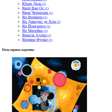
Юхан Даль
(1)
Якоб Ван Ос
(1)
Яков Чернихов
(1)
Ян Вермеер
(1)
Ян Давидис де Хем
(2)
Ян Йонгкинд
(1)
Ян Матейко
(3)
Янкель Адлер
(1)
Яромир Функе
(1)
Популярные картины