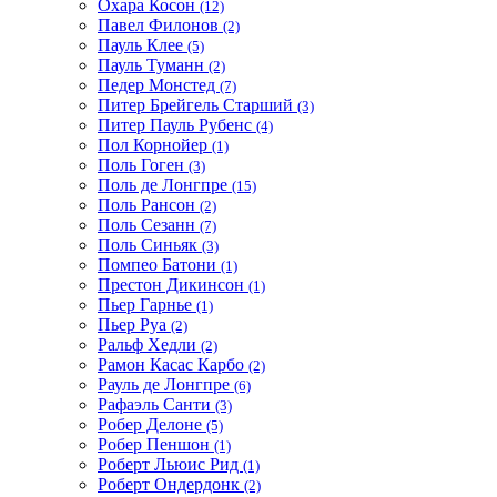
Охара Косон
(12)
Павел Филонов
(2)
Пауль Клее
(5)
Пауль Туманн
(2)
Педер Монстед
(7)
Питер Брейгель Старший
(3)
Питер Пауль Рубенс
(4)
Пол Корнойер
(1)
Поль Гоген
(3)
Поль де Лонгпре
(15)
Поль Рансон
(2)
Поль Сезанн
(7)
Поль Синьяк
(3)
Помпео Батони
(1)
Престон Дикинсон
(1)
Пьер Гарнье
(1)
Пьер Руа
(2)
Ральф Хедли
(2)
Рамон Касас Карбо
(2)
Рауль де Лонгпре
(6)
Рафаэль Санти
(3)
Робер Делоне
(5)
Робер Пеншон
(1)
Роберт Льюис Рид
(1)
Роберт Ондердонк
(2)