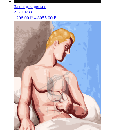
Закат для двоих
Арт. 10738
Диапазон
1206.00
₽
–
8055.00
₽
цен:
1206.00 ₽
–
8055.00 ₽