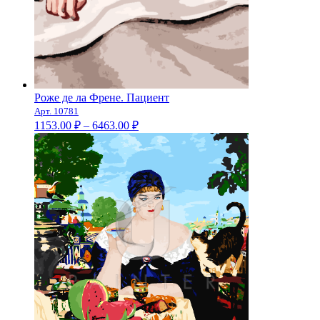
Роже де ла Френе. Пациент
Арт. 10781
Диапазон
1153.00
₽
–
6463.00
₽
цен:
1153.00 ₽
–
6463.00 ₽