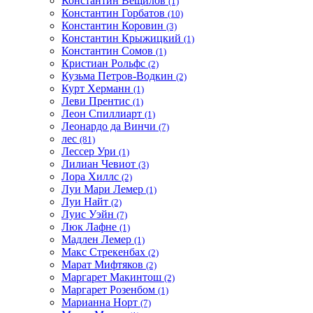
Константин Вещилов
(1)
Константин Горбатов
(10)
Константин Коровин
(3)
Константин Крыжицкий
(1)
Константин Сомов
(1)
Кристиан Рольфс
(2)
Кузьма Петров-Водкин
(2)
Курт Херманн
(1)
Леви Прентис
(1)
Леон Спиллиарт
(1)
Леонардо да Винчи
(7)
лес
(81)
Лессер Ури
(1)
Лилиан Чевиот
(3)
Лора Хиллс
(2)
Луи Мари Лемер
(1)
Луи Найт
(2)
Луис Уэйн
(7)
Люк Лафне
(1)
Мадлен Лемер
(1)
Макс Стрекенбах
(2)
Марат Мифтяков
(2)
Маргарет Макинтош
(2)
Маргарет Розенбом
(1)
Марианна Норт
(7)