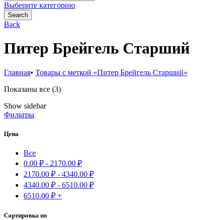
for:
Выберите категорию
Search
Back
Питер Брейгель Старший
Главная
•
Товары с меткой «Питер Брейгель Старший»
Сортировка:
Показаны все (3)
самые
Show sidebar
недавние
Фильтры
Цена
Все
0.00
₽
-
2170.00
₽
2170.00
₽
-
4340.00
₽
4340.00
₽
-
6510.00
₽
6510.00
₽
+
Сортировка по