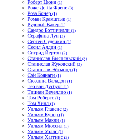
Роберт Цюнд
(1)
Роже Де Ла Френе
(3)
Роза Бонёр
(1)
Роман Крамштык
(1)
Рудольф Вакер
(1)
Сандро Боттичелли
(1)
Серафина Луи
(3)
Сергей Судейкин
(1)
Сесил Алдин
(1)
Сигрид Йертон
(2)
Станислав Выспяньский
(3)
Станислав Жуковский
(3)
Станислав Эйсмонд
(1)
Сэй Коянаги
(1)
Сюзанна Валадон
(1)
Тео ван Дусбург
(1)
Тициан Вечеллио
(1)
Том Робертс
(1)
Том Хилл
(1)
Уильям Глакенс
(2)
Уильям Купер
(1)
Уильям Макли
(1)
Уильям Мюссил
(1)
Уильям Уоллс
(1)
Уильям Хаггинс
(3)