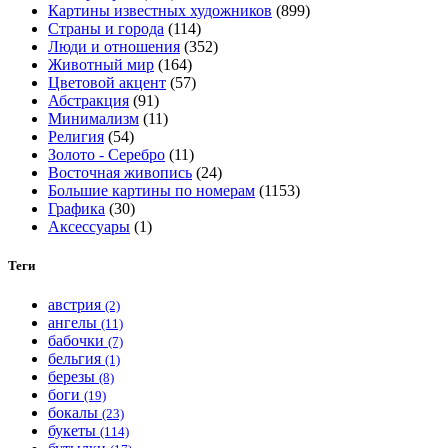
Картины известных художников
(899)
на
Страны и города
(114)
странице
Люди и отношения
(352)
товара.
Животный мир
(164)
Цветовой акцент
(57)
Абстракция
(91)
Минимализм
(11)
Религия
(54)
Золото - Серебро
(11)
Восточная живопись
(24)
Большие картины по номерам
(1153)
Графика
(30)
Аксессуары
(1)
Теги
австрия
(2)
ангелы
(11)
бабочки
(7)
бельгия
(1)
березы
(8)
боги
(19)
бокалы
(23)
букеты
(114)