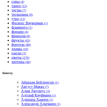
совы
(4)
танец
(15)
тигры
(7)
тюльпаны
(8)
утро
(13)
Филипс Вауверман
(1)
фламинго
(1)
фонари
(4)
франция
(8)
фрукты
(43)
фэнтези
(88)
храмы
(19)
цапли
(3)
цветы
(270)
эротика
(40)
Autorzy
Абрахам Бейлинсон
(1)
Август Макке
(7)
Адам Джулиус
(3)
Адольф Кауфманн
(1)
Адриана Хаанен
(1)
Александр Альтманн
(1)