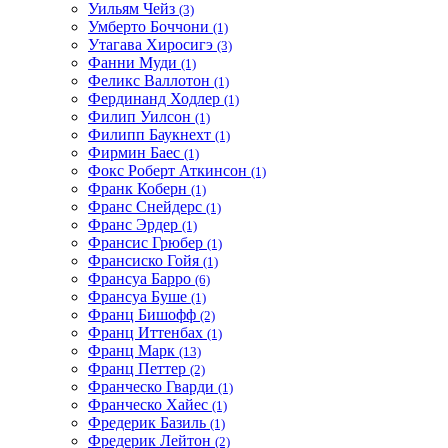
Уильям Чейз
(3)
Умберто Боччони
(1)
Утагава Хиросигэ
(3)
Фанни Муди
(1)
Феликс Валлотон
(1)
Фердинанд Ходлер
(1)
Филип Уилсон
(1)
Филипп Баукнехт
(1)
Фирмин Баес
(1)
Фокс Роберт Аткинсон
(1)
Франк Коберн
(1)
Франс Снейдерс
(1)
Франс Эрдер
(1)
Франсис Грюбер
(1)
Франсиско Гойя
(1)
Франсуа Барро
(6)
Франсуа Буше
(1)
Франц Бишофф
(2)
Франц Иттенбах
(1)
Франц Марк
(13)
Франц Петтер
(2)
Франческо Гварди
(1)
Франческо Хайес
(1)
Фредерик Базиль
(1)
Фредерик Лейтон
(2)