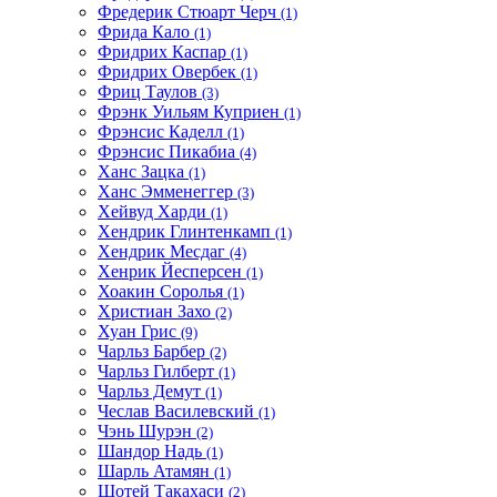
Фредерик Стюарт Черч
(1)
Фрида Кало
(1)
Фридрих Каспар
(1)
Фридрих Овербек
(1)
Фриц Таулов
(3)
Фрэнк Уильям Куприен
(1)
Фрэнсис Каделл
(1)
Фрэнсис Пикабиа
(4)
Ханс Зацка
(1)
Ханс Эмменеггер
(3)
Хейвуд Харди
(1)
Хендрик Глинтенкамп
(1)
Хендрик Месдаг
(4)
Хенрик Йесперсен
(1)
Хоакин Соролья
(1)
Христиан Захо
(2)
Хуан Грис
(9)
Чарльз Барбер
(2)
Чарльз Гилберт
(1)
Чарльз Демут
(1)
Чеслав Василевский
(1)
Чэнь Шурэн
(2)
Шандор Надь
(1)
Шарль Атамян
(1)
Шотей Такахаси
(2)