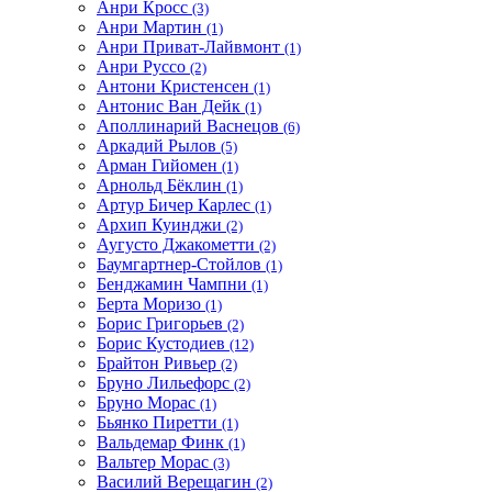
Анри Кросс
(3)
Анри Мартин
(1)
Анри Приват-Лайвмонт
(1)
Анри Руссо
(2)
Антони Кристенсен
(1)
Антонис Ван Дейк
(1)
Аполлинарий Васнецов
(6)
Аркадий Рылов
(5)
Арман Гийомен
(1)
Арнольд Бёклин
(1)
Артур Бичер Карлес
(1)
Архип Куинджи
(2)
Аугусто Джакометти
(2)
Баумгартнер-Стойлов
(1)
Бенджамин Чампни
(1)
Берта Моризо
(1)
Борис Григорьев
(2)
Борис Кустодиев
(12)
Брайтон Ривьер
(2)
Бруно Лильефорс
(2)
Бруно Морас
(1)
Бьянко Пиретти
(1)
Вальдемар Финк
(1)
Вальтер Морас
(3)
Василий Верещагин
(2)