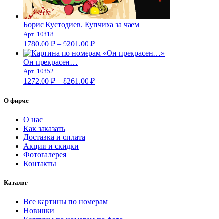
Борис Кустодиев. Купчиха за чаем
Арт. 10818
Диапазон
1780.00
₽
–
9201.00
₽
цен:
1780.00 ₽
Он прекрасен…
–
Арт. 10852
Диапазон
9201.00 ₽
1272.00
₽
–
8261.00
₽
цен:
1272.00 ₽
О фирме
–
8261.00 ₽
О нас
Как заказать
Доставка и оплата
Акции и скидки
Фотогалерея
Контакты
Каталог
Все картины по номерам
Новинки