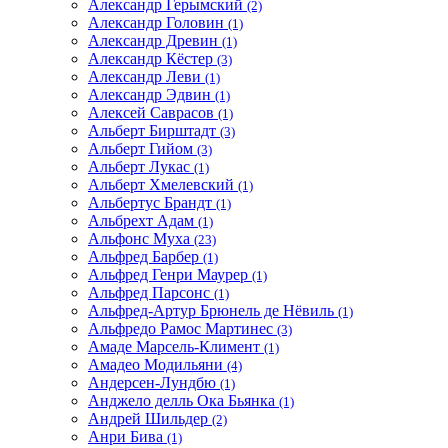
Александр Герымский
(2)
Александр Головин
(1)
Александр Древин
(1)
Александр Кёстер
(3)
Александр Леви
(1)
Александр Эдвин
(1)
Алексей Саврасов
(1)
Альберт Бирштадт
(3)
Альберт Гийом
(3)
Альберт Лукас
(1)
Альберт Хмелевский
(1)
Альбертус Брандт
(1)
Альбрехт Адам
(1)
Альфонс Муха
(23)
Альфред Барбер
(1)
Альфред Генри Маурер
(1)
Альфред Парсонс
(1)
Альфред-Артур Брюнель де Нёвиль
(1)
Альфредо Рамос Мартинес
(3)
Амаде Марсель-Климент
(1)
Амадео Модильяни
(4)
Андерсен-Лундбю
(1)
Анджело делль Ока Бьянка
(1)
Андрей Шильдер
(2)
Анри Бива
(1)