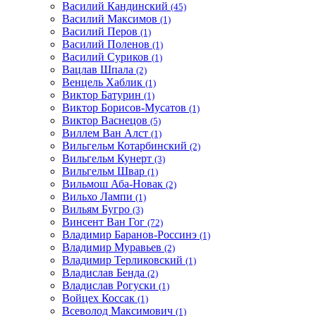
Василий Кандинский
(45)
Василий Максимов
(1)
Василий Перов
(1)
Василий Поленов
(1)
Василий Суриков
(1)
Вацлав Шпала
(2)
Венцель Хаблик
(1)
Виктор Батурин
(1)
Виктор Борисов-Мусатов
(1)
Виктор Васнецов
(5)
Виллем Ван Алст
(1)
Вильгельм Котарбинский
(2)
Вильгельм Кунерт
(3)
Вильгельм Швар
(1)
Вильмош Аба-Новак
(2)
Вильхо Лампи
(1)
Вильям Бугро
(3)
Винсент Ван Гог
(72)
Владимир Баранов-Россинэ
(1)
Владимир Муравьев
(2)
Владимир Терликовский
(1)
Владислав Бенда
(2)
Владислав Рогуски
(1)
Войцех Коссак
(1)
Всеволод Максимович
(1)