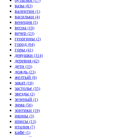
бутылки
(17)
вазы
(83)
валентин
(1)
васильки
(4)
венеция
(5)
весна
(19)
вечер
(23)
георгины
(2)
город
(94)
горы
(41)
девушки
(314)
деревня
(42)
дети
(33)
дождь
(23)
желтый
(9)
закат
(18)
застолье
(35)
звезды
(2)
зеленый
(1)
зима
(56)
зонтики
(19)
иконы
(3)
ирисы
(13)
италия
(7)
кафе
(1)