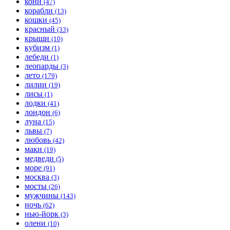
кони
(47)
корабли
(13)
кошки
(45)
красный
(33)
крыши
(10)
кубизм
(1)
лебеди
(1)
леопарды
(3)
лето
(179)
лилии
(19)
лисы
(1)
лодки
(41)
лондон
(6)
луна
(15)
львы
(7)
любовь
(42)
маки
(19)
медведи
(5)
море
(91)
москва
(3)
мосты
(26)
мужчины
(143)
ночь
(62)
нью-йорк
(3)
олени
(10)