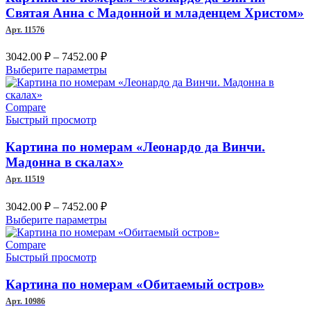
выбрать
Святая Анна с Мадонной и младенцем Христом»
на
Арт. 11576
странице
товара.
Диапазон
3042.00
₽
–
7452.00
₽
цен:
Этот
Выберите параметры
3042.00 ₽
товар
–
имеет
несколько
Compare
7452.00 ₽
вариаций.
Быстрый просмотр
Опции
можно
Картина по номерам «Леонардо да Винчи.
выбрать
Мадонна в скалах»
на
Арт. 11519
странице
товара.
Диапазон
3042.00
₽
–
7452.00
₽
цен:
Этот
Выберите параметры
3042.00 ₽
товар
–
имеет
Compare
несколько
Быстрый просмотр
7452.00 ₽
вариаций.
Опции
Картина по номерам «Обитаемый остров»
можно
Арт. 10986
выбрать