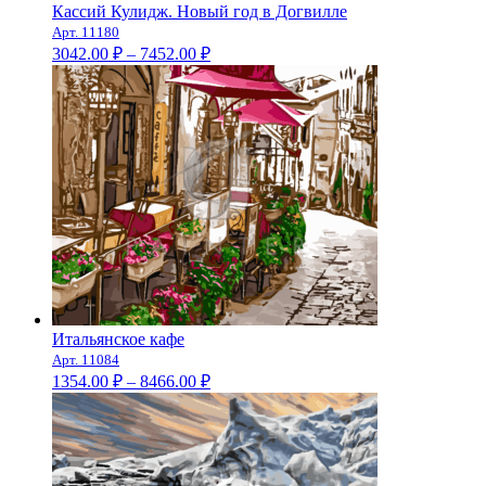
Кассий Кулидж. Новый год в Догвилле
Арт. 11180
Диапазон
3042.00
₽
–
7452.00
₽
цен:
3042.00 ₽
–
7452.00 ₽
Итальянское кафе
Арт. 11084
Диапазон
1354.00
₽
–
8466.00
₽
цен:
1354.00 ₽
–
8466.00 ₽