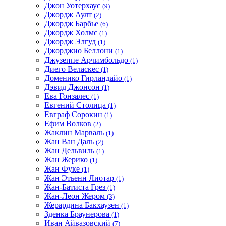
Джон Уотерхаус
(9)
Джордж Аулт
(2)
Джордж Барбье
(6)
Джордж Холмс
(1)
Джордж Элгуд
(1)
Джорджио Беллони
(1)
Джузеппе Арчимбольдо
(1)
Диего Веласкес
(1)
Доменико Гирландайо
(1)
Дэвид Джонсон
(1)
Ева Гонзалес
(1)
Евгений Столица
(1)
Евграф Сорокин
(1)
Ефим Волков
(2)
Жаклин Марваль
(1)
Жан Ван Даль
(2)
Жан Дельвиль
(1)
Жан Жерико
(1)
Жан Фуке
(1)
Жан Этьенн Лиотар
(1)
Жан-Батиста Грез
(1)
Жан-Леон Жером
(3)
Жерардина Бакхаузен
(1)
Зденка Браунерова
(1)
Иван Айвазовский
(7)