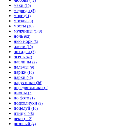
любовь
(42)
маки
(19)
медведи
(5)
море
(91)
москва
(3)
мосты
(26)
мужчины
(143)
ночь
(62)
нью-йорк
(3)
олени
(10)
орхидеи
(7)
осень
(47)
павлины
(2)
пальмы
(9)
париж
(16)
парки
(46)
парусники
(36)
передвижники
(1)
пионы
(7)
по фото
(1)
подсолнухи
(9)
поцелуй
(10)
птицы
(48)
реки
(112)
розовый
(4)