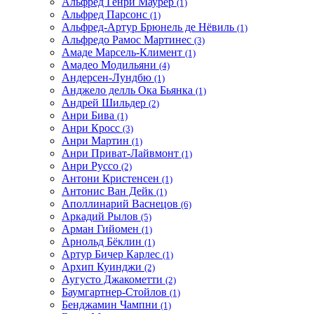
Альфред Генри Маурер
(1)
Альфред Парсонс
(1)
Альфред-Артур Брюнель де Нёвиль
(1)
Альфредо Рамос Мартинес
(3)
Амаде Марсель-Климент
(1)
Амадео Модильяни
(4)
Андерсен-Лундбю
(1)
Анджело делль Ока Бьянка
(1)
Андрей Шильдер
(2)
Анри Бива
(1)
Анри Кросс
(3)
Анри Мартин
(1)
Анри Приват-Лайвмонт
(1)
Анри Руссо
(2)
Антони Кристенсен
(1)
Антонис Ван Дейк
(1)
Аполлинарий Васнецов
(6)
Аркадий Рылов
(5)
Арман Гийомен
(1)
Арнольд Бёклин
(1)
Артур Бичер Карлес
(1)
Архип Куинджи
(2)
Аугусто Джакометти
(2)
Баумгартнер-Стойлов
(1)
Бенджамин Чампни
(1)