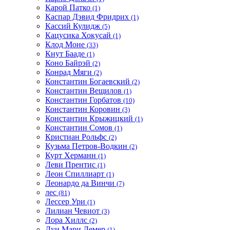
Карой Патко
(1)
Каспар Дэвид Фридрих
(1)
Кассий Кулидж
(5)
Кацусика Хокусай
(1)
Клод Моне
(33)
Кнут Бааде
(1)
Коно Байрэй
(2)
Конрад Мяги
(2)
Константин Богаевский
(2)
Константин Вещилов
(1)
Константин Горбатов
(10)
Константин Коровин
(3)
Константин Крыжицкий
(1)
Константин Сомов
(1)
Кристиан Рольфс
(2)
Кузьма Петров-Водкин
(2)
Курт Херманн
(1)
Леви Прентис
(1)
Леон Спиллиарт
(1)
Леонардо да Винчи
(7)
лес
(81)
Лессер Ури
(1)
Лилиан Чевиот
(3)
Лора Хиллс
(2)
Луи Мари Лемер
(1)