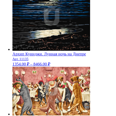
Архип Куинджи. Лунная ночь на Днепре
Арт. 11135
Диапазон
1354.00
₽
–
8466.00
₽
цен:
1354.00 ₽
–
8466.00 ₽