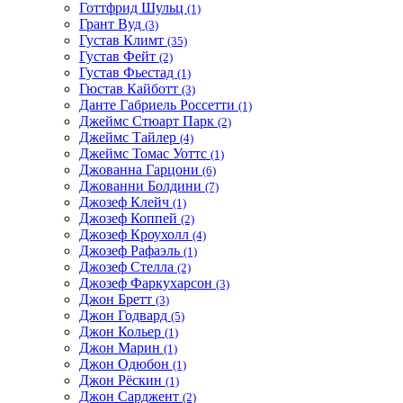
Готтфрид Шульц
(1)
Грант Вуд
(3)
Густав Климт
(35)
Густав Фейт
(2)
Густав Фьестад
(1)
Гюстав Кайботт
(3)
Данте Габриель Россетти
(1)
Джеймс Стюарт Парк
(2)
Джеймс Тайлер
(4)
Джеймс Томас Уоттс
(1)
Джованна Гарцони
(6)
Джованни Болдини
(7)
Джозеф Клейч
(1)
Джозеф Коппей
(2)
Джозеф Кроухолл
(4)
Джозеф Рафаэль
(1)
Джозеф Стелла
(2)
Джозеф Фаркухарсон
(3)
Джон Бретт
(3)
Джон Годвард
(5)
Джон Кольер
(1)
Джон Марин
(1)
Джон Одюбон
(1)
Джон Рёскин
(1)
Джон Сарджент
(2)