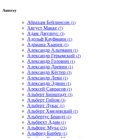
Autorzy
Абрахам Бейлинсон
(1)
Август Макке
(7)
Адам Джулиус
(3)
Адольф Кауфманн
(1)
Адриана Хаанен
(1)
Александр Альтманн
(1)
Александр Герымский
(2)
Александр Головин
(1)
Александр Древин
(1)
Александр Кёстер
(3)
Александр Леви
(1)
Александр Эдвин
(1)
Алексей Саврасов
(1)
Альберт Бирштадт
(3)
Альберт Гийом
(3)
Альберт Лукас
(1)
Альберт Хмелевский
(1)
Альбертус Брандт
(1)
Альбрехт Адам
(1)
Альфонс Муха
(23)
Альфред Барбер
(1)