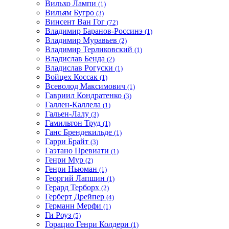
Вильхо Лампи
(1)
Вильям Бугро
(3)
Винсент Ван Гог
(72)
Владимир Баранов-Россинэ
(1)
Владимир Муравьев
(2)
Владимир Терликовский
(1)
Владислав Бенда
(2)
Владислав Рогуски
(1)
Войцех Коссак
(1)
Всеволод Максимович
(1)
Гавриил Кондратенко
(3)
Галлен-Каллела
(1)
Гальен-Лалу
(3)
Гамильтон Труд
(1)
Ганс Брендекильде
(1)
Гарри Брайт
(3)
Гаэтано Превиати
(1)
Генри Мур
(2)
Генри Ньюман
(1)
Георгий Лапшин
(1)
Герард Терборх
(2)
Герберт Дрейпер
(4)
Германн Мерфи
(1)
Ги Роуз
(5)
Горацио Генри Колдери
(1)