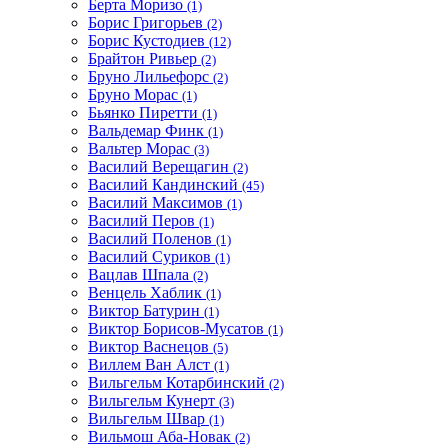
Берта Моризо
(1)
Борис Григорьев
(2)
Борис Кустодиев
(12)
Брайтон Ривьер
(2)
Бруно Лильефорс
(2)
Бруно Морас
(1)
Бьянко Пиретти
(1)
Вальдемар Финк
(1)
Вальтер Морас
(3)
Василий Верещагин
(2)
Василий Кандинский
(45)
Василий Максимов
(1)
Василий Перов
(1)
Василий Поленов
(1)
Василий Суриков
(1)
Вацлав Шпала
(2)
Венцель Хаблик
(1)
Виктор Батурин
(1)
Виктор Борисов-Мусатов
(1)
Виктор Васнецов
(5)
Виллем Ван Алст
(1)
Вильгельм Котарбинский
(2)
Вильгельм Кунерт
(3)
Вильгельм Швар
(1)
Вильмош Аба-Новак
(2)