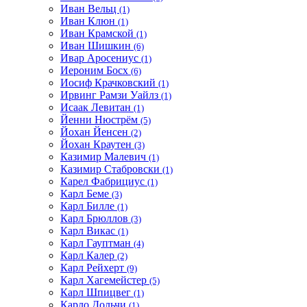
Иван Вельц
(1)
Иван Клюн
(1)
Иван Крамской
(1)
Иван Шишкин
(6)
Ивар Аросениус
(1)
Иероним Босх
(6)
Иосиф Крачковский
(1)
Ирвинг Рамзи Уайлз
(1)
Исаак Левитан
(1)
Йенни Нюстрём
(5)
Йохан Йенсен
(2)
Йохан Краутен
(3)
Казимир Малевич
(1)
Казимир Стабровски
(1)
Карел Фабрициус
(1)
Карл Беме
(3)
Карл Билле
(1)
Карл Брюллов
(3)
Карл Викас
(1)
Карл Гауптман
(4)
Карл Калер
(2)
Карл Рейхерт
(9)
Карл Хагемейстер
(5)
Карл Шпицвег
(1)
Карло Дольчи
(1)