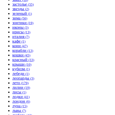
застолье
(35)
звезды
(2)
зеленый
(1)
зима
(56)
зонтики
(19)
иконы
(3)
ирисы
(13)
италия
(7)
кафе
(1)
кони
(47)
корабли
(13)
кошки
(45)
красный
(33)
крыши
(10)
кубизм
(1)
лебеди
(1)
леопарды
(3)
лето
(179)
лилии
(19)
лисы
(1)
лодки
(41)
лондон
(6)
луна
(15)
львы
(7)