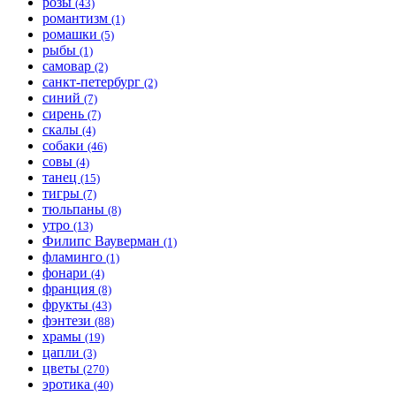
розы
(43)
романтизм
(1)
ромашки
(5)
рыбы
(1)
самовар
(2)
санкт-петербург
(2)
синий
(7)
сирень
(7)
скалы
(4)
собаки
(46)
совы
(4)
танец
(15)
тигры
(7)
тюльпаны
(8)
утро
(13)
Филипс Вауверман
(1)
фламинго
(1)
фонари
(4)
франция
(8)
фрукты
(43)
фэнтези
(88)
храмы
(19)
цапли
(3)
цветы
(270)
эротика
(40)