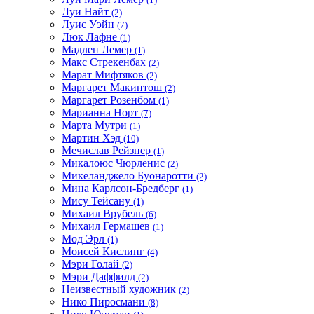
Луи Найт
(2)
Луис Уэйн
(7)
Люк Лафне
(1)
Мадлен Лемер
(1)
Макс Стрекенбах
(2)
Марат Мифтяков
(2)
Маргарет Макинтош
(2)
Маргарет Розенбом
(1)
Марианна Норт
(7)
Марта Мутри
(1)
Мартин Хэд
(10)
Мечислав Рейзнер
(1)
Микалоюс Чюрленис
(2)
Микеланджело Буонаротти
(2)
Мина Карлсон-Бредберг
(1)
Мису Тейсану
(1)
Михаил Врубель
(6)
Михаил Гермашев
(1)
Мод Эрл
(1)
Моисей Кислинг
(4)
Мэри Голай
(2)
Мэри Даффилд
(2)
Неизвестный художник
(2)
Нико Пиросмани
(8)