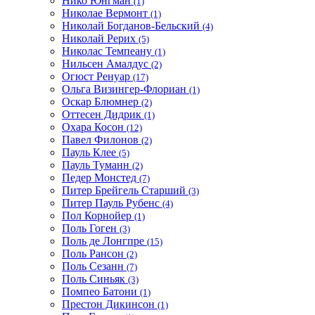
Нико Юнгман
(1)
Николае Вермонт
(1)
Николай Богданов-Бельский
(4)
Николай Рерих
(5)
Николас Темпеану
(1)
Нильсен Амалдус
(2)
Огюст Ренуар
(17)
Ольга Визингер-Флориан
(1)
Оскар Блюмнер
(2)
Оттесен Дидрик
(1)
Охара Косон
(12)
Павел Филонов
(2)
Пауль Клее
(5)
Пауль Туманн
(2)
Педер Монстед
(7)
Питер Брейгель Старший
(3)
Питер Пауль Рубенс
(4)
Пол Корнойер
(1)
Поль Гоген
(3)
Поль де Лонгпре
(15)
Поль Рансон
(2)
Поль Сезанн
(7)
Поль Синьяк
(3)
Помпео Батони
(1)
Престон Дикинсон
(1)