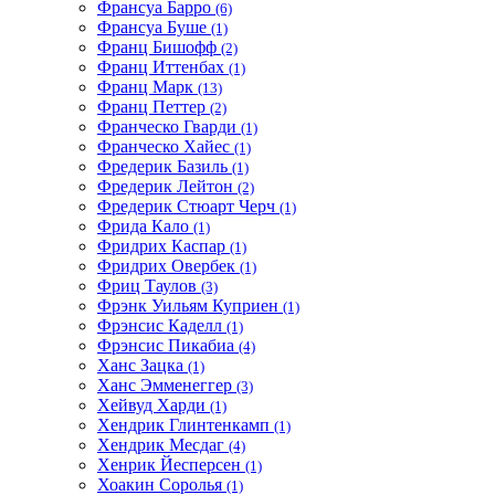
Франсуа Барро
(6)
Франсуа Буше
(1)
Франц Бишофф
(2)
Франц Иттенбах
(1)
Франц Марк
(13)
Франц Петтер
(2)
Франческо Гварди
(1)
Франческо Хайес
(1)
Фредерик Базиль
(1)
Фредерик Лейтон
(2)
Фредерик Стюарт Черч
(1)
Фрида Кало
(1)
Фридрих Каспар
(1)
Фридрих Овербек
(1)
Фриц Таулов
(3)
Фрэнк Уильям Куприен
(1)
Фрэнсис Каделл
(1)
Фрэнсис Пикабиа
(4)
Ханс Зацка
(1)
Ханс Эмменеггер
(3)
Хейвуд Харди
(1)
Хендрик Глинтенкамп
(1)
Хендрик Месдаг
(4)
Хенрик Йесперсен
(1)
Хоакин Соролья
(1)