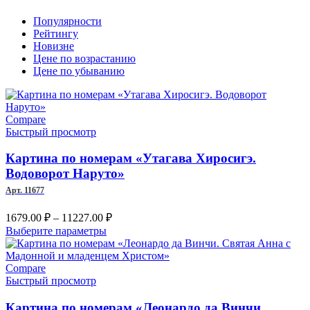
Популярности
Рейтингу
Новизне
Цене по возрастанию
Цене по убыванию
Compare
Быстрый просмотр
Картина по номерам «Утагава Хиросигэ.
Водоворот Наруто»
Арт. 11677
Диапазон
1679.00
₽
–
11227.00
₽
цен:
Этот
Выберите параметры
1679.00 ₽
товар
имеет
–
несколько
Compare
11227.00 ₽
вариаций.
Быстрый просмотр
Опции
можно
Картина по номерам «Леонардо да Винчи.