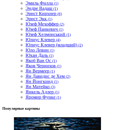
Эмиль Филла
(1)
Эндре Вадаш
(1)
Эрнст Кирхнер
(6)
Эрнст Экк
(1)
Юзеф Мехоффер
(2)
Юзеф Панкевич
(1)
Юзеф Хелмонський
(1)
Юлиус Клевер
(4)
Юлиус Клевер (младший)
(2)
Юло Левин
(1)
Юхан Даль
(1)
Якоб Ван Ос
(1)
Яков Чернихов
(1)
Ян Вермеер
(1)
Ян Давидис де Хем
(2)
Ян Йонгкинд
(1)
Ян Матейко
(3)
Янкель Адлер
(1)
Яромир Функе
(1)
Популярные картины