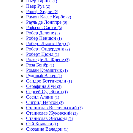
Пьер Гарнье
(1)
Пьер Руа
(2)
Ральф Хедли
(2)
Рамон Касас Карбо
(2)
Рауль де Лонгпре
(6)
Рафаэль Санти
(3)
Робер Делоне
(5)
Робер Пеншон
(1)
Роберт Льюис Рид
(1)
Роберт Ондердонк
(2)
Роберт Цюнд
(1)
Роже Де Ла Френе
(3)
Роза Бонёр
(1)
Роман Крамштык
(1)
Рудольф Вакер
(1)
Сандро Боттичелли
(1)
Серафина Луи
(3)
Сергей Судейкин
(1)
Сесил Алдин
(1)
Сигрид Йертон
(2)
Станислав Выспяньский
(3)
Станислав Жуковский
(3)
Станислав Эйсмонд
(1)
Сэй Коянаги
(1)
Сюзанна Валадон
(1)