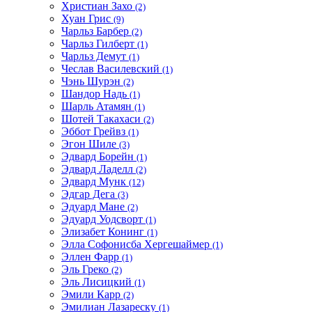
Христиан Захо
(2)
Хуан Грис
(9)
Чарльз Барбер
(2)
Чарльз Гилберт
(1)
Чарльз Демут
(1)
Чеслав Василевский
(1)
Чэнь Шурэн
(2)
Шандор Надь
(1)
Шарль Атамян
(1)
Шотей Такахаси
(2)
Эббот Грейвз
(1)
Эгон Шиле
(3)
Эдвард Борейн
(1)
Эдвард Ладелл
(2)
Эдвард Мунк
(12)
Эдгар Дега
(3)
Эдуард Мане
(2)
Эдуард Уодсворт
(1)
Элизабет Конинг
(1)
Элла Софонисба Хергешаймер
(1)
Эллен Фарр
(1)
Эль Греко
(2)
Эль Лисицкий
(1)
Эмили Карр
(2)
Эмилиан Лазареску
(1)