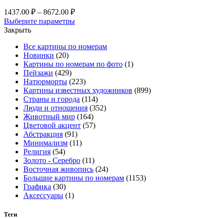
на
Диапазон
1437.00
₽
–
8672.00
₽
странице
цен:
Этот
Выберите параметры
товара.
1437.00 ₽
товар
Закрыть
–
имеет
Все картины по номерам
несколько
8672.00 ₽
Новинки
(20)
вариаций.
Картины по номерам по фото
(1)
Опции
Пейзажи
(429)
можно
Натюрморты
(223)
выбрать
Картины известных художников
(899)
на
Страны и города
(114)
странице
Люди и отношения
(352)
товара.
Животный мир
(164)
Цветовой акцент
(57)
Абстракция
(91)
Минимализм
(11)
Религия
(54)
Золото - Серебро
(11)
Восточная живопись
(24)
Большие картины по номерам
(1153)
Графика
(30)
Аксессуары
(1)
Теги