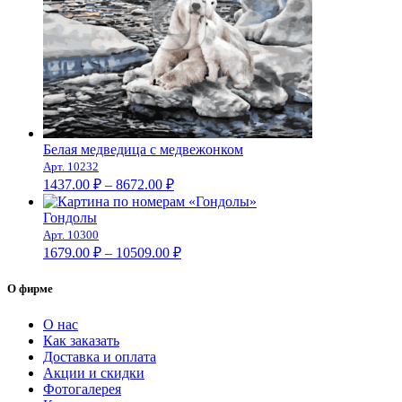
Белая медведица с медвежонком
Арт. 10232
Диапазон
1437.00
₽
–
8672.00
₽
цен:
1437.00 ₽
Гондолы
–
Арт. 10300
Диапазон
8672.00 ₽
1679.00
₽
–
10509.00
₽
цен:
1679.00 ₽
О фирме
–
10509.00 ₽
О нас
Как заказать
Доставка и оплата
Акции и скидки
Фотогалерея