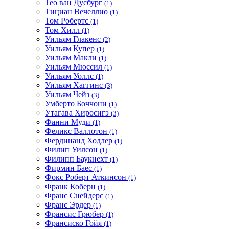
Тео ван Дусбург
(1)
Тициан Вечеллио
(1)
Том Робертс
(1)
Том Хилл
(1)
Уильям Глакенс
(2)
Уильям Купер
(1)
Уильям Макли
(1)
Уильям Мюссил
(1)
Уильям Уоллс
(1)
Уильям Хаггинс
(3)
Уильям Чейз
(3)
Умберто Боччони
(1)
Утагава Хиросигэ
(3)
Фанни Муди
(1)
Феликс Валлотон
(1)
Фердинанд Ходлер
(1)
Филип Уилсон
(1)
Филипп Баукнехт
(1)
Фирмин Баес
(1)
Фокс Роберт Аткинсон
(1)
Франк Коберн
(1)
Франс Снейдерс
(1)
Франс Эрдер
(1)
Франсис Грюбер
(1)
Франсиско Гойя
(1)