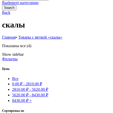
for:
Выберите категорию
Search
Back
скалы
Главная
•
Товары с меткой «скалы»
Сортировка:
Показаны все (4)
самые
Show sidebar
недавние
Фильтры
Цена
Все
0.00
₽
-
2810.00
₽
2810.00
₽
-
5620.00
₽
5620.00
₽
-
8430.00
₽
8430.00
₽
+
Сортировка по