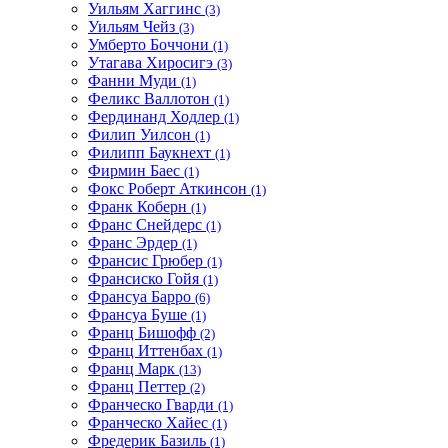
Уильям Хаггинс
(3)
Уильям Чейз
(3)
Умберто Боччони
(1)
Утагава Хиросигэ
(3)
Фанни Муди
(1)
Феликс Валлотон
(1)
Фердинанд Ходлер
(1)
Филип Уилсон
(1)
Филипп Баукнехт
(1)
Фирмин Баес
(1)
Фокс Роберт Аткинсон
(1)
Франк Коберн
(1)
Франс Снейдерс
(1)
Франс Эрдер
(1)
Франсис Грюбер
(1)
Франсиско Гойя
(1)
Франсуа Барро
(6)
Франсуа Буше
(1)
Франц Бишофф
(2)
Франц Иттенбах
(1)
Франц Марк
(13)
Франц Петтер
(2)
Франческо Гварди
(1)
Франческо Хайес
(1)
Фредерик Базиль
(1)