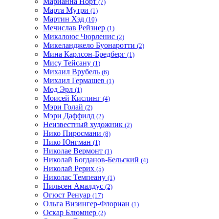
Марианна Норт
(7)
Марта Мутри
(1)
Мартин Хэд
(10)
Мечислав Рейзнер
(1)
Микалоюс Чюрленис
(2)
Микеланджело Буонаротти
(2)
Мина Карлсон-Бредберг
(1)
Мису Тейсану
(1)
Михаил Врубель
(6)
Михаил Гермашев
(1)
Мод Эрл
(1)
Моисей Кислинг
(4)
Мэри Голай
(2)
Мэри Даффилд
(2)
Неизвестный художник
(2)
Нико Пиросмани
(8)
Нико Юнгман
(1)
Николае Вермонт
(1)
Николай Богданов-Бельский
(4)
Николай Рерих
(5)
Николас Темпеану
(1)
Нильсен Амалдус
(2)
Огюст Ренуар
(17)
Ольга Визингер-Флориан
(1)
Оскар Блюмнер
(2)