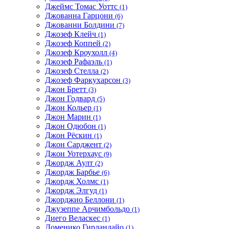
Джеймс Томас Уоттс
(1)
Джованна Гарцони
(6)
Джованни Болдини
(7)
Джозеф Клейч
(1)
Джозеф Коппей
(2)
Джозеф Кроухолл
(4)
Джозеф Рафаэль
(1)
Джозеф Стелла
(2)
Джозеф Фаркухарсон
(3)
Джон Бретт
(3)
Джон Годвард
(5)
Джон Кольер
(1)
Джон Марин
(1)
Джон Одюбон
(1)
Джон Рёскин
(1)
Джон Сарджент
(2)
Джон Уотерхаус
(9)
Джордж Аулт
(2)
Джордж Барбье
(6)
Джордж Холмс
(1)
Джордж Элгуд
(1)
Джорджио Беллони
(1)
Джузеппе Арчимбольдо
(1)
Диего Веласкес
(1)
Доменико Гирландайо
(1)