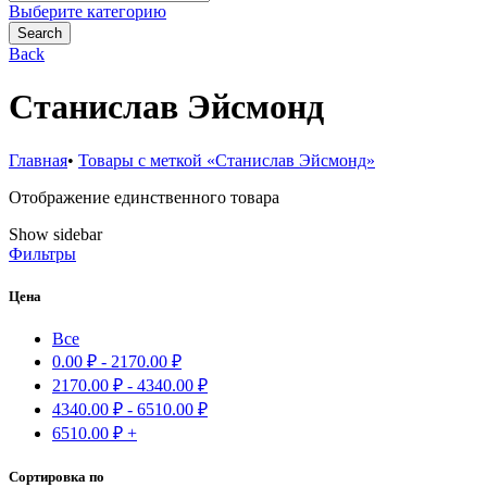
for:
Выберите категорию
Search
Back
Станислав Эйсмонд
Главная
•
Товары с меткой «Станислав Эйсмонд»
Отображение единственного товара
Show sidebar
Фильтры
Цена
Все
0.00
₽
-
2170.00
₽
2170.00
₽
-
4340.00
₽
4340.00
₽
-
6510.00
₽
6510.00
₽
+
Сортировка по