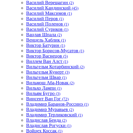
Василий Верещагин
(2)
Василий Кандинский
(45)
Василий Максимов
(1)
Василий Перов
(1)
Василий Поленов
(1)
Василий Суриков
(1)
Вацлав Шпала
(2)
Венцель Хаблик
(1)
Виктор Батурин
(1)
Виктор Борисов-Мусатов
(1)
Виктор Васнецов
(5)
Виллем Ван Алст
(1)
Вильгельм Котарбинский
(2)
Вильгельм Кунерт
(3)
Вильгельм Швар
(1)
Вильмош Аба-Новак
(2)
Вильхо Лампи
(1)
Вильям Бугро
(3)
Винсент Ван Гог
(72)
Владимир Баранов-Россинэ
(1)
Владимир Муравьев
(2)
Владимир Терликовский
(1)
Владислав Бенда
(2)
Владислав Рогуски
(1)
Войцех Коссак
(1)