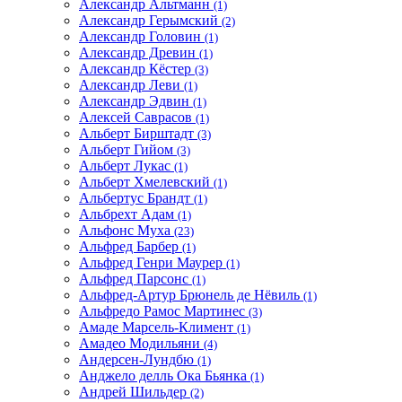
Александр Альтманн
(1)
Александр Герымский
(2)
Александр Головин
(1)
Александр Древин
(1)
Александр Кёстер
(3)
Александр Леви
(1)
Александр Эдвин
(1)
Алексей Саврасов
(1)
Альберт Бирштадт
(3)
Альберт Гийом
(3)
Альберт Лукас
(1)
Альберт Хмелевский
(1)
Альбертус Брандт
(1)
Альбрехт Адам
(1)
Альфонс Муха
(23)
Альфред Барбер
(1)
Альфред Генри Маурер
(1)
Альфред Парсонс
(1)
Альфред-Артур Брюнель де Нёвиль
(1)
Альфредо Рамос Мартинес
(3)
Амаде Марсель-Климент
(1)
Амадео Модильяни
(4)
Андерсен-Лундбю
(1)
Анджело делль Ока Бьянка
(1)
Андрей Шильдер
(2)