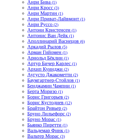
Анри Бива
(1)
Анри Кросс
(3)
Анри Мартин
(1)
Анри Приват-Лайвмонт
(1)
Анри Руссо
(2)
Антони Кристенсен
(1)
Антонис Ван Дейк
(1)
Аполлинарий Васнецов
(6)
Аркадий Рылов
(5)
Арман Гийомен
(1)
Арнольд Бёклин
(1)
Артур Бичер Карлес
(1)
Архип Куинджи
(2)
Аугусто Джакометти
(2)
Баумгартнер-Стойлов
(1)
Бенджамин Чампни
(1)
Берта Моризо
(1)
Борис Григорьев
(2)
Борис Кустодиев
(12)
Брайтон Ривьер
(2)
Бруно Лильефорс
(2)
Бруно Морас
(1)
Бьянко Пиретти
(1)
Вальдемар Финк
(1)
Вальтер Морас
(3)