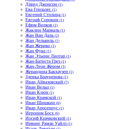
Дэвид Джонсон
(1)
Ева Гонзалес
(1)
Евгений Столица
(1)
Евграф Сорокин
(1)
Ефим Волков
(2)
Жаклин Марваль
(1)
Жан Ван Даль
(2)
Жан Дельвиль
(1)
Жан Жерико
(1)
Жан Фуке
(1)
Жан Этьенн Лиотар
(1)
Жан-Батиста Грез
(1)
Жан-Леон Жером
(3)
Жерардина Бакхаузен
(1)
Зденка Браунерова
(1)
Иван Айвазовский
(7)
Иван Вельц
(1)
Иван Клюн
(1)
Иван Крамской
(1)
Иван Шишкин
(6)
Ивар Аросениус
(1)
Иероним Босх
(6)
Иосиф Крачковский
(1)
Ирвинг Рамзи Уайлз
(1)
Исаак Левитан
(1)