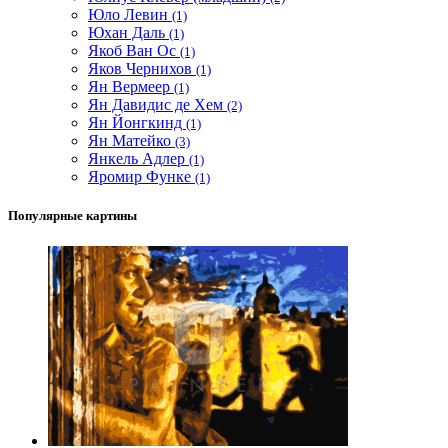
Юло Левин
(1)
Юхан Даль
(1)
Якоб Ван Ос
(1)
Яков Чернихов
(1)
Ян Вермеер
(1)
Ян Давидис де Хем
(2)
Ян Йонгкинд
(1)
Ян Матейко
(3)
Янкель Адлер
(1)
Яромир Функе
(1)
Популярные картины