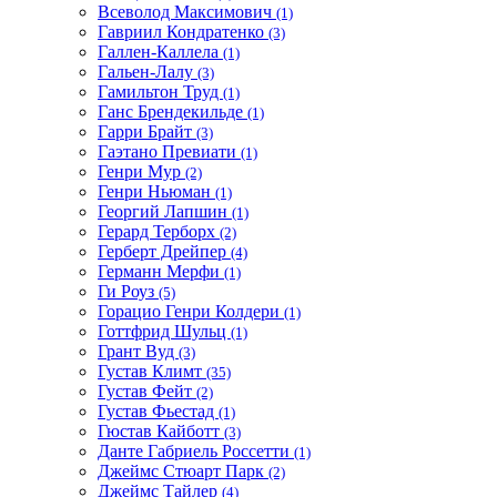
Всеволод Максимович
(1)
Гавриил Кондратенко
(3)
Галлен-Каллела
(1)
Гальен-Лалу
(3)
Гамильтон Труд
(1)
Ганс Брендекильде
(1)
Гарри Брайт
(3)
Гаэтано Превиати
(1)
Генри Мур
(2)
Генри Ньюман
(1)
Георгий Лапшин
(1)
Герард Терборх
(2)
Герберт Дрейпер
(4)
Германн Мерфи
(1)
Ги Роуз
(5)
Горацио Генри Колдери
(1)
Готтфрид Шульц
(1)
Грант Вуд
(3)
Густав Климт
(35)
Густав Фейт
(2)
Густав Фьестад
(1)
Гюстав Кайботт
(3)
Данте Габриель Россетти
(1)
Джеймс Стюарт Парк
(2)
Джеймс Тайлер
(4)