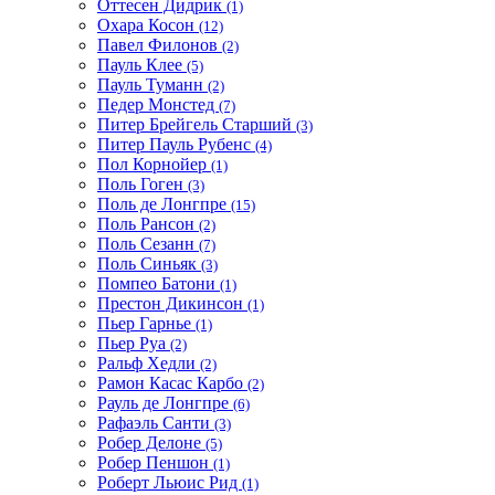
Оттесен Дидрик
(1)
Охара Косон
(12)
Павел Филонов
(2)
Пауль Клее
(5)
Пауль Туманн
(2)
Педер Монстед
(7)
Питер Брейгель Старший
(3)
Питер Пауль Рубенс
(4)
Пол Корнойер
(1)
Поль Гоген
(3)
Поль де Лонгпре
(15)
Поль Рансон
(2)
Поль Сезанн
(7)
Поль Синьяк
(3)
Помпео Батони
(1)
Престон Дикинсон
(1)
Пьер Гарнье
(1)
Пьер Руа
(2)
Ральф Хедли
(2)
Рамон Касас Карбо
(2)
Рауль де Лонгпре
(6)
Рафаэль Санти
(3)
Робер Делоне
(5)
Робер Пеншон
(1)
Роберт Льюис Рид
(1)