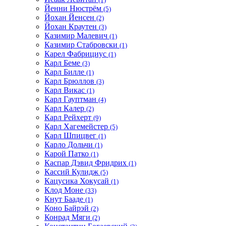
Йенни Нюстрём
(5)
Йохан Йенсен
(2)
Йохан Краутен
(3)
Казимир Малевич
(1)
Казимир Стабровски
(1)
Карел Фабрициус
(1)
Карл Беме
(3)
Карл Билле
(1)
Карл Брюллов
(3)
Карл Викас
(1)
Карл Гауптман
(4)
Карл Калер
(2)
Карл Рейхерт
(9)
Карл Хагемейстер
(5)
Карл Шпицвег
(1)
Карло Дольчи
(1)
Карой Патко
(1)
Каспар Дэвид Фридрих
(1)
Кассий Кулидж
(5)
Кацусика Хокусай
(1)
Клод Моне
(33)
Кнут Бааде
(1)
Коно Байрэй
(2)
Конрад Мяги
(2)