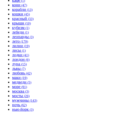
кафе
(1)
кони
(47)
корабли
(13)
кошки
(45)
красный
(33)
крыши
(10)
кубизм
(1)
лебеди
(1)
леопарды
(3)
лето
(179)
лилии
(19)
лисы
(1)
лодки
(41)
лондон
(6)
луна
(15)
львы
(7)
любовь
(42)
маки
(19)
медведи
(5)
море
(91)
москва
(3)
мосты
(26)
мужчины
(143)
ночь
(62)
нью-йорк
(3)