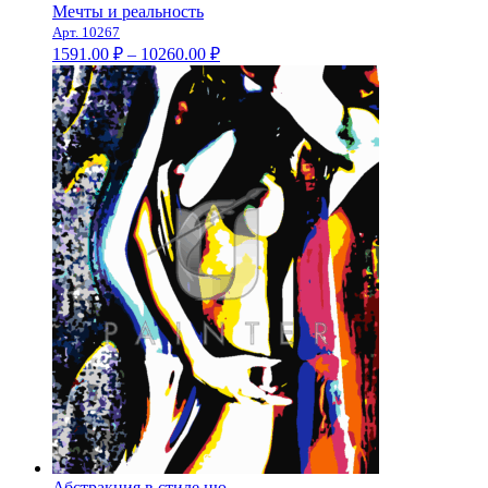
Мечты и реальность
Арт. 10267
Диапазон
1591.00
₽
–
10260.00
₽
цен:
1591.00 ₽
–
10260.00 ₽
Абстракция в стиле ню