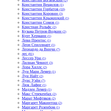
Константин Богаевский
(2)
Константин Вещилов
(1)
Константин Горбатов
(10)
Константин Коровин
(3)
Константин Крыжицкий
(1)
Константин Сомов
(1)
Кристиан Рольфс
(2)
Кузьма Петров-Водкин
(2)
Курт Херманн
(1)
Леви Прентис
(1)
Леон Спиллиарт
(1)
Леонардо да Винчи
(7)
лес
(81)
Лессер Ури
(1)
Лилиан Чевиот
(3)
Лора Хиллс
(2)
Луи Мари Лемер
(1)
Луи Найт
(2)
Луис Уэйн
(7)
Люк Лафне
(1)
Мадлен Лемер
(1)
Макс Стрекенбах
(2)
Марат Мифтяков
(2)
Маргарет Макинтош
(2)
Маргарет Розенбом
(1)