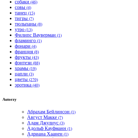
собаки
(46)
совы
(4)
танец
(15)
тигры
(7)
тюльпаны
(8)
утро
(13)
Филипс Вауверман
(1)
фламинго
(1)
фонари
(4)
франция
(8)
фрукты
(43)
фэнтези
(88)
храмы
(19)
цапли
(3)
цветы
(270)
эротика
(40)
Autorzy
Абрахам Бейлинсон
(1)
Август Макке
(7)
Адам Джулиус
(3)
Адольф Кауфманн
(1)
Адриана Хаанен
(1)