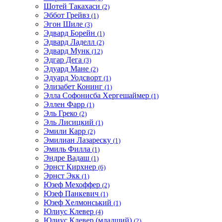
Шотей Такахаси
(2)
Эббот Грейвз
(1)
Эгон Шиле
(3)
Эдвард Борейн
(1)
Эдвард Ладелл
(2)
Эдвард Мунк
(12)
Эдгар Дега
(3)
Эдуард Мане
(2)
Эдуард Уодсворт
(1)
Элизабет Конинг
(1)
Элла Софонисба Хергешаймер
(1)
Эллен Фарр
(1)
Эль Греко
(2)
Эль Лисицкий
(1)
Эмили Карр
(2)
Эмилиан Лазареску
(1)
Эмиль Филла
(1)
Эндре Вадаш
(1)
Эрнст Кирхнер
(6)
Эрнст Экк
(1)
Юзеф Мехоффер
(2)
Юзеф Панкевич
(1)
Юзеф Хелмонський
(1)
Юлиус Клевер
(4)
Юлиус Клевер (младший)
(2)