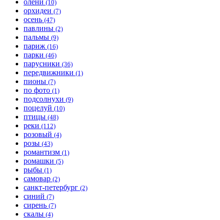
олени
(10)
орхидеи
(7)
осень
(47)
павлины
(2)
пальмы
(9)
париж
(16)
парки
(46)
парусники
(36)
передвижники
(1)
пионы
(7)
по фото
(1)
подсолнухи
(9)
поцелуй
(10)
птицы
(48)
реки
(112)
розовый
(4)
розы
(43)
романтизм
(1)
ромашки
(5)
рыбы
(1)
самовар
(2)
санкт-петербург
(2)
синий
(7)
сирень
(7)
скалы
(4)