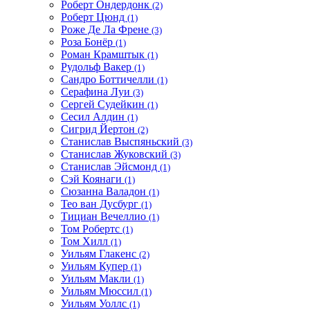
Роберт Ондердонк
(2)
Роберт Цюнд
(1)
Роже Де Ла Френе
(3)
Роза Бонёр
(1)
Роман Крамштык
(1)
Рудольф Вакер
(1)
Сандро Боттичелли
(1)
Серафина Луи
(3)
Сергей Судейкин
(1)
Сесил Алдин
(1)
Сигрид Йертон
(2)
Станислав Выспяньский
(3)
Станислав Жуковский
(3)
Станислав Эйсмонд
(1)
Сэй Коянаги
(1)
Сюзанна Валадон
(1)
Тео ван Дусбург
(1)
Тициан Вечеллио
(1)
Том Робертс
(1)
Том Хилл
(1)
Уильям Глакенс
(2)
Уильям Купер
(1)
Уильям Макли
(1)
Уильям Мюссил
(1)
Уильям Уоллс
(1)