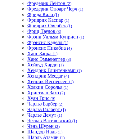
Фредерик Лейтон
(2)
Фредерик Стюарт Черч
(1)
Фрида Кало
(1)
Фридрих Каспар
(1)
Фридрих Овербек
(1)
Фриц Таулов
(3)
Фрэнк Уильям Куприен
(1)
Фрэнсис Каделл
(1)
Фрэнсис Пикабиа
(4)
Ханс Зацка
(1)
Ханс Эмменеггер
(3)
Хейвуд Харди
(1)
Хендрик Глинтенкамп
(1)
Хендрик Месдаг
(4)
Хенрик Йесперсен
(1)
Хоакин Соролья
(1)
Христиан Захо
(2)
Хуан Грис
(9)
Чарльз Барбер
(2)
Чарльз Гилберт
(1)
Чарльз Демут
(1)
Чеслав Василевский
(1)
Чэнь Шурэн
(2)
Шандор Надь
(1)
Шарль Атамян
(1)