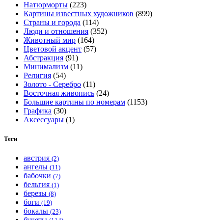
Натюрморты
(223)
выбрать
Картины известных художников
(899)
на
Страны и города
(114)
странице
Люди и отношения
(352)
товара.
Животный мир
(164)
Цветовой акцент
(57)
Абстракция
(91)
Минимализм
(11)
Религия
(54)
Золото - Серебро
(11)
Восточная живопись
(24)
Большие картины по номерам
(1153)
Графика
(30)
Аксессуары
(1)
Теги
австрия
(2)
ангелы
(11)
бабочки
(7)
бельгия
(1)
березы
(8)
боги
(19)
бокалы
(23)
букеты