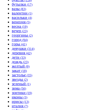
(114)
бутылки
(17)
вазы
(83)
валентин
(1)
васильки
(4)
венеция
(5)
весна
(19)
вечер
(23)
георгины
(2)
город
(94)
горы
(41)
девушки
(314)
деревня
(42)
дети
(33)
дождь
(23)
желтый
(9)
закат
(18)
застолье
(35)
звезды
(2)
зеленый
(1)
зима
(56)
зонтики
(19)
иконы
(3)
ирисы
(13)
италия
(7)