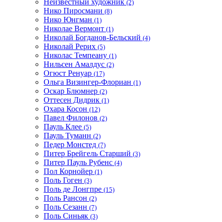
Неизвестный художник
(2)
Нико Пиросмани
(8)
Нико Юнгман
(1)
Николае Вермонт
(1)
Николай Богданов-Бельский
(4)
Николай Рерих
(5)
Николас Темпеану
(1)
Нильсен Амалдус
(2)
Огюст Ренуар
(17)
Ольга Визингер-Флориан
(1)
Оскар Блюмнер
(2)
Оттесен Дидрик
(1)
Охара Косон
(12)
Павел Филонов
(2)
Пауль Клее
(5)
Пауль Туманн
(2)
Педер Монстед
(7)
Питер Брейгель Старший
(3)
Питер Пауль Рубенс
(4)
Пол Корнойер
(1)
Поль Гоген
(3)
Поль де Лонгпре
(15)
Поль Рансон
(2)
Поль Сезанн
(7)
Поль Синьяк
(3)