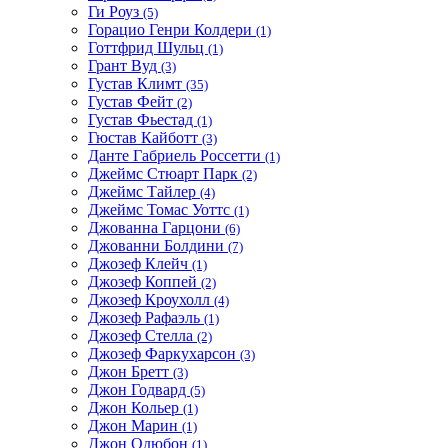
Ги Роуз
(5)
Горацио Генри Колдери
(1)
Готтфрид Шульц
(1)
Грант Вуд
(3)
Густав Климт
(35)
Густав Фейт
(2)
Густав Фьестад
(1)
Гюстав Кайботт
(3)
Данте Габриель Россетти
(1)
Джеймс Стюарт Парк
(2)
Джеймс Тайлер
(4)
Джеймс Томас Уоттс
(1)
Джованна Гарцони
(6)
Джованни Болдини
(7)
Джозеф Клейч
(1)
Джозеф Коппей
(2)
Джозеф Кроухолл
(4)
Джозеф Рафаэль
(1)
Джозеф Стелла
(2)
Джозеф Фаркухарсон
(3)
Джон Бретт
(3)
Джон Годвард
(5)
Джон Кольер
(1)
Джон Марин
(1)
Джон Одюбон
(1)