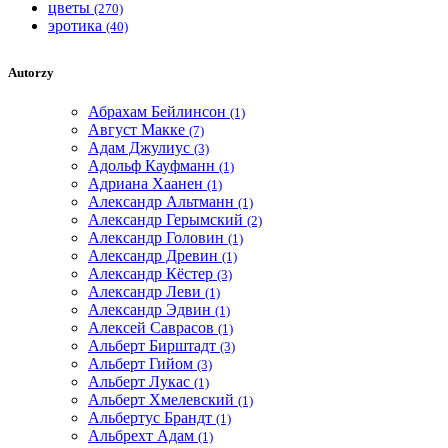
цветы
(270)
эротика
(40)
Autorzy
Абрахам Бейлинсон
(1)
Август Макке
(7)
Адам Джулиус
(3)
Адольф Кауфманн
(1)
Адриана Хаанен
(1)
Александр Альтманн
(1)
Александр Герымский
(2)
Александр Головин
(1)
Александр Древин
(1)
Александр Кёстер
(3)
Александр Леви
(1)
Александр Эдвин
(1)
Алексей Саврасов
(1)
Альберт Бирштадт
(3)
Альберт Гийом
(3)
Альберт Лукас
(1)
Альберт Хмелевский
(1)
Альбертус Брандт
(1)
Альбрехт Адам
(1)