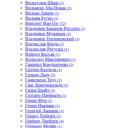
Вильгельм Швар
(1)
Вильмош Аба-Новак
(2)
Вильхо Лампи
(1)
Вильям Бугро
(3)
Винсент Ван Гог
(72)
Владимир Баранов-Россинэ
(1)
Владимир Муравьев
(2)
Владимир Терликовский
(1)
Владислав Бенда
(2)
Владислав Рогуски
(1)
Войцех Коссак
(1)
Всеволод Максимович
(1)
Гавриил Кондратенко
(3)
Галлен-Каллела
(1)
Гальен-Лалу
(3)
Гамильтон Труд
(1)
Ганс Брендекильде
(1)
Гарри Брайт
(3)
Гаэтано Превиати
(1)
Генри Мур
(2)
Генри Ньюман
(1)
Георгий Лапшин
(1)
Герард Терборх
(2)
Герберт Дрейпер
(4)
Германн Мерфи
(1)