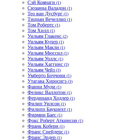
Сэй Коянаги
(1)
Сюзанна Валадон
(1)
Тео ван Дусбург
(1)
Тициан Вечеллио
(1)
Том Робертс
(1)
Том Хилл
(1)
Уильям Глакенс
(2)
Уильям Купер
(1)
Уильям Макли
(1)
Уильям Мюссил
(1)
Уильям Уоллс
(1)
Уильям Хаггинс
(3)
Уильям Чейз
(3)
Умберто Боччони
(1)
Утагава Хиросигэ
(3)
Фанни Муди
(1)
Феликс Валлотон
(1)
Фердинанд Ходлер
(1)
Филип Уилсон
(1)
Филипп Баукнехт
(1)
Фирмин Баес
(1)
Фокс Роберт Аткинсон
(1)
Франк Коберн
(1)
Франс Снейдерс
(1)
Франс Эрдер
(1)