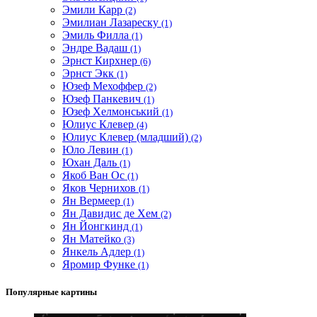
Эмили Карр
(2)
Эмилиан Лазареску
(1)
Эмиль Филла
(1)
Эндре Вадаш
(1)
Эрнст Кирхнер
(6)
Эрнст Экк
(1)
Юзеф Мехоффер
(2)
Юзеф Панкевич
(1)
Юзеф Хелмонський
(1)
Юлиус Клевер
(4)
Юлиус Клевер (младший)
(2)
Юло Левин
(1)
Юхан Даль
(1)
Якоб Ван Ос
(1)
Яков Чернихов
(1)
Ян Вермеер
(1)
Ян Давидис де Хем
(2)
Ян Йонгкинд
(1)
Ян Матейко
(3)
Янкель Адлер
(1)
Яромир Функе
(1)
Популярные картины