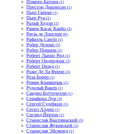
Помпео Батони
(1)
Престон Дикинсон
(1)
Пьер Гарнье
(1)
Пьер Руа
(2)
Ральф Хедли
(2)
Рамон Касас Карбо
(2)
Рауль де Лонгпре
(6)
Рафаэль Санти
(3)
Робер Делоне
(5)
Робер Пеншон
(1)
Роберт Льюис Рид
(1)
Роберт Ондердонк
(2)
Роберт Цюнд
(1)
Роже Де Ла Френе
(3)
Роза Бонёр
(1)
Роман Крамштык
(1)
Рудольф Вакер
(1)
Сандро Боттичелли
(1)
Серафина Луи
(3)
Сергей Судейкин
(1)
Сесил Алдин
(1)
Сигрид Йертон
(2)
Станислав Выспяньский
(3)
Станислав Жуковский
(3)
Станислав Эйсмонд
(1)