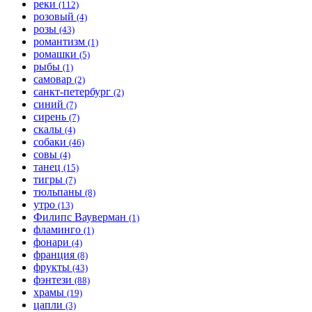
реки
(112)
розовый
(4)
розы
(43)
романтизм
(1)
ромашки
(5)
рыбы
(1)
самовар
(2)
санкт-петербург
(2)
синий
(7)
сирень
(7)
скалы
(4)
собаки
(46)
совы
(4)
танец
(15)
тигры
(7)
тюльпаны
(8)
утро
(13)
Филипс Вауверман
(1)
фламинго
(1)
фонари
(4)
франция
(8)
фрукты
(43)
фэнтези
(88)
храмы
(19)
цапли
(3)