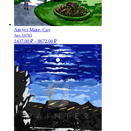
Август Маке. Сад
Арт. 10785
Диапазон
1437.00
₽
–
8672.00
₽
цен:
1437.00 ₽
–
8672.00 ₽