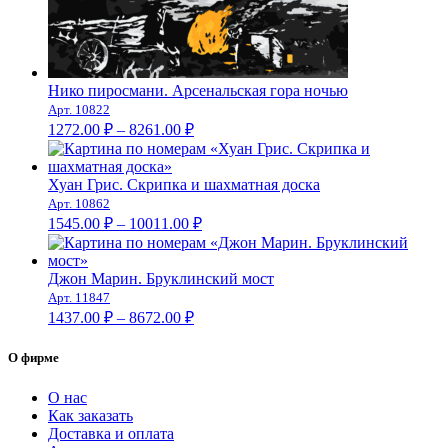
Нико пиросмани. Арсенальская гора ночью
Арт. 10822
Диапазон
1272.00
₽
–
8261.00
₽
цен:
1272.00 ₽
–
Хуан Грис. Скрипка и шахматная доска
Арт. 10862
8261.00 ₽
Диапазон
1545.00
₽
–
10011.00
₽
цен:
1545.00 ₽
–
Джон Марин. Бруклинский мост
Арт. 11847
10011.00 ₽
Диапазон
1437.00
₽
–
8672.00
₽
цен:
1437.00 ₽
О фирме
–
8672.00 ₽
О нас
Как заказать
Доставка и оплата