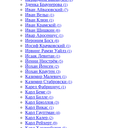
Зденка Браунерова
(1)
Иван Айвазовский
(7)
Иван Вельц
(1)
Иван Клюн
(1)
Иван Крамской
(1)
Иван Шишкин
(6)
Ивар Аросениус
(1)
Иероним Босх
(6)
Иосиф Крачковский
(1)
Ирвинг Рамзи Уайлз
(1)
Исаак Левитан
(1)
Йенни Нюстрём
(5)
Йохан Йенсен
(2)
Йохан Краутен
(3)
Казимир Малевич
(1)
Казимир Стабровски
(1)
Карел Фабрициус
(1)
Карл Беме
(3)
Карл Билле
(1)
Карл Брюллов
(3)
Карл Викас
(1)
Карл Гауптман
(4)
Карл Калер
(2)
Карл Рейхерт
(9)
Карл Хагемейстер