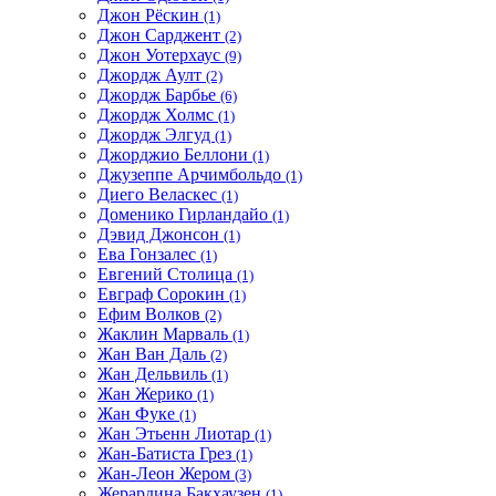
Джон Рёскин
(1)
Джон Сарджент
(2)
Джон Уотерхаус
(9)
Джордж Аулт
(2)
Джордж Барбье
(6)
Джордж Холмс
(1)
Джордж Элгуд
(1)
Джорджио Беллони
(1)
Джузеппе Арчимбольдо
(1)
Диего Веласкес
(1)
Доменико Гирландайо
(1)
Дэвид Джонсон
(1)
Ева Гонзалес
(1)
Евгений Столица
(1)
Евграф Сорокин
(1)
Ефим Волков
(2)
Жаклин Марваль
(1)
Жан Ван Даль
(2)
Жан Дельвиль
(1)
Жан Жерико
(1)
Жан Фуке
(1)
Жан Этьенн Лиотар
(1)
Жан-Батиста Грез
(1)
Жан-Леон Жером
(3)
Жерардина Бакхаузен
(1)