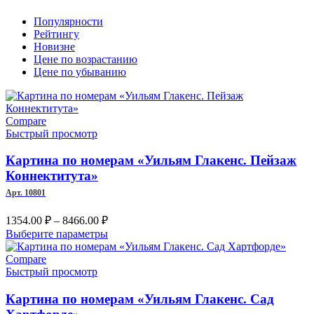
Популярности
Рейтингу
Новизне
Цене по возрастанию
Цене по убыванию
Compare
Быстрый просмотр
Картина по номерам «Уильям Глакенс. Пейзаж
Коннектитута»
Арт. 10801
Диапазон
1354.00
₽
–
8466.00
₽
цен:
Этот
Выберите параметры
1354.00 ₽
товар
–
имеет
Compare
несколько
Быстрый просмотр
8466.00 ₽
вариаций.
Опции
Картина по номерам «Уильям Глакенс. Сад
можно