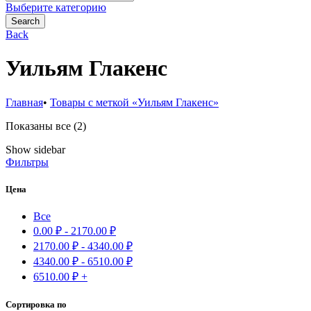
for:
Выберите категорию
Search
Back
Уильям Глакенс
Главная
•
Товары с меткой «Уильям Глакенс»
Сортировка:
Показаны все (2)
самые
Show sidebar
недавние
Фильтры
Цена
Все
0.00
₽
-
2170.00
₽
2170.00
₽
-
4340.00
₽
4340.00
₽
-
6510.00
₽
6510.00
₽
+
Сортировка по