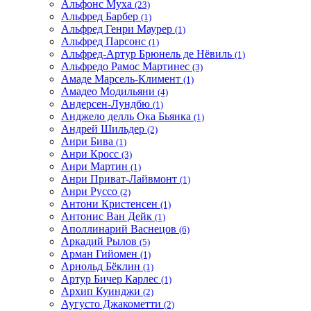
Альфонс Муха
(23)
Альфред Барбер
(1)
Альфред Генри Маурер
(1)
Альфред Парсонс
(1)
Альфред-Артур Брюнель де Нёвиль
(1)
Альфредо Рамос Мартинес
(3)
Амаде Марсель-Климент
(1)
Амадео Модильяни
(4)
Андерсен-Лундбю
(1)
Анджело делль Ока Бьянка
(1)
Андрей Шильдер
(2)
Анри Бива
(1)
Анри Кросс
(3)
Анри Мартин
(1)
Анри Приват-Лайвмонт
(1)
Анри Руссо
(2)
Антони Кристенсен
(1)
Антонис Ван Дейк
(1)
Аполлинарий Васнецов
(6)
Аркадий Рылов
(5)
Арман Гийомен
(1)
Арнольд Бёклин
(1)
Артур Бичер Карлес
(1)
Архип Куинджи
(2)
Аугусто Джакометти
(2)