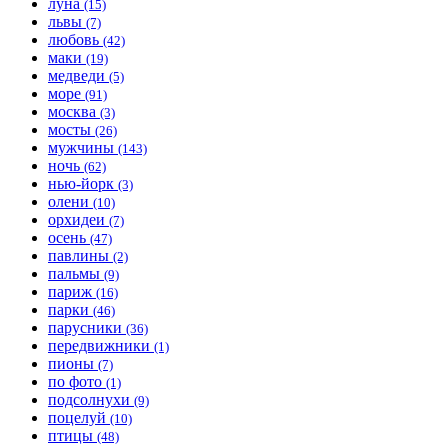
луна
(15)
львы
(7)
любовь
(42)
маки
(19)
медведи
(5)
море
(91)
москва
(3)
мосты
(26)
мужчины
(143)
ночь
(62)
нью-йорк
(3)
олени
(10)
орхидеи
(7)
осень
(47)
павлины
(2)
пальмы
(9)
париж
(16)
парки
(46)
парусники
(36)
передвижники
(1)
пионы
(7)
по фото
(1)
подсолнухи
(9)
поцелуй
(10)
птицы
(48)