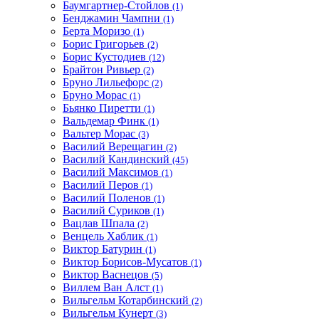
Баумгартнер-Стойлов
(1)
Бенджамин Чампни
(1)
Берта Моризо
(1)
Борис Григорьев
(2)
Борис Кустодиев
(12)
Брайтон Ривьер
(2)
Бруно Лильефорс
(2)
Бруно Морас
(1)
Бьянко Пиретти
(1)
Вальдемар Финк
(1)
Вальтер Морас
(3)
Василий Верещагин
(2)
Василий Кандинский
(45)
Василий Максимов
(1)
Василий Перов
(1)
Василий Поленов
(1)
Василий Суриков
(1)
Вацлав Шпала
(2)
Венцель Хаблик
(1)
Виктор Батурин
(1)
Виктор Борисов-Мусатов
(1)
Виктор Васнецов
(5)
Виллем Ван Алст
(1)
Вильгельм Котарбинский
(2)
Вильгельм Кунерт
(3)