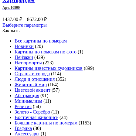
Хартфорде»
выбрать
Арт. 10800
на
странице
Диапазон
1437.00
₽
–
8672.00
₽
товара.
цен:
Этот
Выберите параметры
1437.00 ₽
товар
Закрыть
–
имеет
Все картины по номерам
несколько
8672.00 ₽
Новинки
(20)
вариаций.
Картины по номерам по фото
(1)
Опции
Пейзажи
(429)
можно
Натюрморты
(223)
выбрать
Картины известных художников
(899)
на
Страны и города
(114)
странице
Люди и отношения
(352)
товара.
Животный мир
(164)
Цветовой акцент
(57)
Абстракция
(91)
Минимализм
(11)
Религия
(54)
Золото - Серебро
(11)
Восточная живопись
(24)
Большие картины по номерам
(1153)
Графика
(30)
Аксессуары
(1)