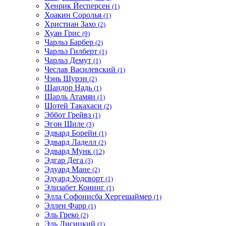
Хенрик Йесперсен
(1)
Хоакин Соролья
(1)
Христиан Захо
(2)
Хуан Грис
(9)
Чарльз Барбер
(2)
Чарльз Гилберт
(1)
Чарльз Демут
(1)
Чеслав Василевский
(1)
Чэнь Шурэн
(2)
Шандор Надь
(1)
Шарль Атамян
(1)
Шотей Такахаси
(2)
Эббот Грейвз
(1)
Эгон Шиле
(3)
Эдвард Борейн
(1)
Эдвард Ладелл
(2)
Эдвард Мунк
(12)
Эдгар Дега
(3)
Эдуард Мане
(2)
Эдуард Уодсворт
(1)
Элизабет Конинг
(1)
Элла Софонисба Хергешаймер
(1)
Эллен Фарр
(1)
Эль Греко
(2)
Эль Лисицкий
(1)