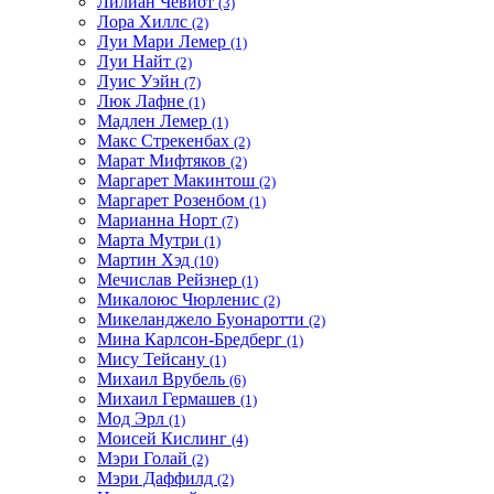
Лилиан Чевиот
(3)
Лора Хиллс
(2)
Луи Мари Лемер
(1)
Луи Найт
(2)
Луис Уэйн
(7)
Люк Лафне
(1)
Мадлен Лемер
(1)
Макс Стрекенбах
(2)
Марат Мифтяков
(2)
Маргарет Макинтош
(2)
Маргарет Розенбом
(1)
Марианна Норт
(7)
Марта Мутри
(1)
Мартин Хэд
(10)
Мечислав Рейзнер
(1)
Микалоюс Чюрленис
(2)
Микеланджело Буонаротти
(2)
Мина Карлсон-Бредберг
(1)
Мису Тейсану
(1)
Михаил Врубель
(6)
Михаил Гермашев
(1)
Мод Эрл
(1)
Моисей Кислинг
(4)
Мэри Голай
(2)
Мэри Даффилд
(2)