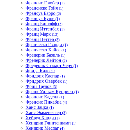
Франсис Грюбер
(1)
Франсиско Гойя
(1)
Франсуа Барро
(6)
Франсуа Буше
(1)
Франц Бишофф
(2)
Франц Иттенбах
(1)
Франц Марк
(13)
Франц Петтер
(2)
Франческо Гварди
(1)
Франческо Хайес
(1)
Фредерик Базиль
(1)
Фредерик Лейтон
(2)
Фредерик Стюарт Черч
(1)
Фрида Кало
(1)
Фридрих Каспар
(1)
Фридрих Овербек
(1)
Фриц Таулов
(3)
Фрэнк Уильям Куприен
(1)
Фрэнсис Каделл
(1)
Фрэнсис Пикабиа
(4)
Ханс Зацка
(1)
Ханс Эмменеггер
(3)
Хейвуд Харди
(1)
Хендрик Глинтенкамп
(1)
Хендрик Месдаг
(4)