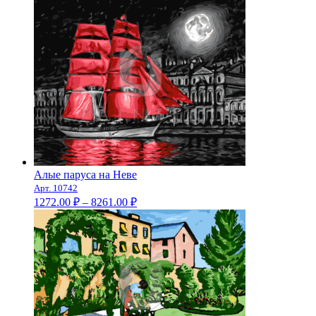
Алые паруса на Неве
Арт. 10742
Диапазон
1272.00
₽
–
8261.00
₽
цен:
1272.00 ₽
–
8261.00 ₽