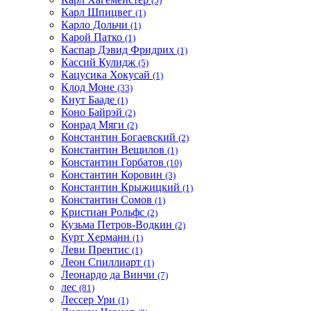
(5)
Карл Шпицвег
(1)
Карло Дольчи
(1)
Карой Патко
(1)
Каспар Дэвид Фридрих
(1)
Кассий Кулидж
(5)
Кацусика Хокусай
(1)
Клод Моне
(33)
Кнут Бааде
(1)
Коно Байрэй
(2)
Конрад Мяги
(2)
Константин Богаевский
(2)
Константин Вещилов
(1)
Константин Горбатов
(10)
Константин Коровин
(3)
Константин Крыжицкий
(1)
Константин Сомов
(1)
Кристиан Рольфс
(2)
Кузьма Петров-Водкин
(2)
Курт Херманн
(1)
Леви Прентис
(1)
Леон Спиллиарт
(1)
Леонардо да Винчи
(7)
лес
(81)
Лессер Ури
(1)