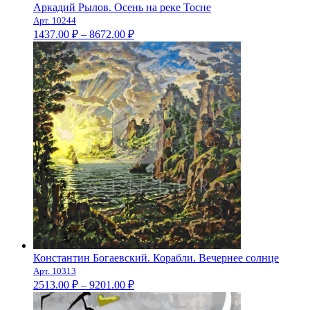
Аркадий Рылов. Осень на реке Тосне
Арт. 10244
Диапазон
1437.00
₽
–
8672.00
₽
цен:
1437.00 ₽
–
8672.00 ₽
Константин Богаевский. Корабли. Вечернее солнце
Арт. 10313
Диапазон
2513.00
₽
–
9201.00
₽
цен:
2513.00 ₽