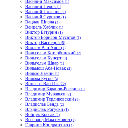
Василий Максимов
(1)
Василий Перов
(1)
Василий Поленов
(1)
Василий Суриков
(1)
Вацлав Шпала
(2)
Венцель Хаблик
(1)
Виктор Батурин
(1)
Виктор Борисов-Мусатов
(1)
Виктор Васнецов
(5)
Виллем Ван Алст
(1)
Вильгельм Котарбинский
(2)
Вильгельм Кунерт
(3)
Вильгельм Швар
(1)
Вильмош Аба-Новак
(2)
Вильхо Лампи
(1)
Вильям Бугро
(3)
Винсент Ван Гог
(72)
Владимир Баранов-Россинэ
(1)
Владимир Муравьев
(2)
Владимир Терликовский
(1)
Владислав Бенда
(2)
Владислав Рогуски
(1)
Войцех Коссак
(1)
Всеволод Максимович
(1)
Гавриил Кондратенко
(3)