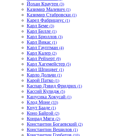
Йохан Краутен
(3)
Казимир Малевич
(1)
Казимир Стабровски
(1)
Карел Фабрициус
(1)
Карл Беме
(3)
Карл Билле
(1)
Карл Брюллов
(3)
Карл Викас
(1)
Карл Гауптман
(4)
Карл Калер
(2)
Карл Рейхерт
(9)
Карл Хагемейстер
(5)
Карл Шпицвег
(1)
Карло Дольчи
(1)
Карой Патко
(1)
Каспар Дэвид Фридрих
(1)
Кассий Кулидж
(5)
Кацусика Хокусай
(1)
Клод Моне
(33)
Кнут Бааде
(1)
Коно Байрэй
(2)
Конрад Мяги
(2)
Константин Богаевский
(2)
Константин Вещилов
(1)
Константин Горбатов
(10)