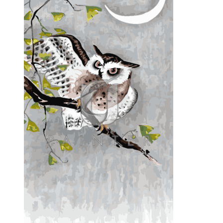
–
9201.00 ₽