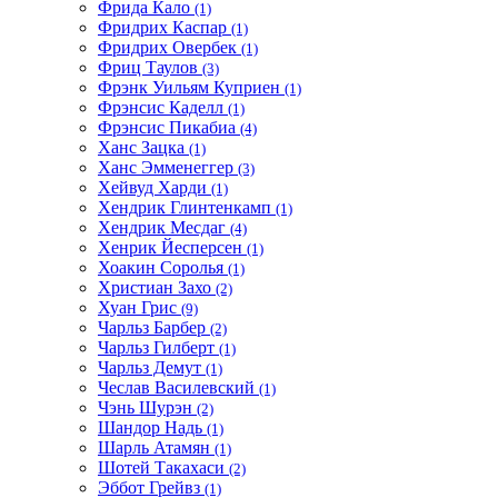
Фрида Кало
(1)
Фридрих Каспар
(1)
Фридрих Овербек
(1)
Фриц Таулов
(3)
Фрэнк Уильям Куприен
(1)
Фрэнсис Каделл
(1)
Фрэнсис Пикабиа
(4)
Ханс Зацка
(1)
Ханс Эмменеггер
(3)
Хейвуд Харди
(1)
Хендрик Глинтенкамп
(1)
Хендрик Месдаг
(4)
Хенрик Йесперсен
(1)
Хоакин Соролья
(1)
Христиан Захо
(2)
Хуан Грис
(9)
Чарльз Барбер
(2)
Чарльз Гилберт
(1)
Чарльз Демут
(1)
Чеслав Василевский
(1)
Чэнь Шурэн
(2)
Шандор Надь
(1)
Шарль Атамян
(1)
Шотей Такахаси
(2)
Эббот Грейвз
(1)