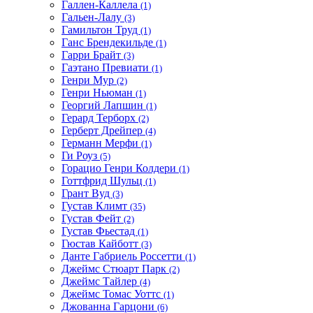
Галлен-Каллела
(1)
Гальен-Лалу
(3)
Гамильтон Труд
(1)
Ганс Брендекильде
(1)
Гарри Брайт
(3)
Гаэтано Превиати
(1)
Генри Мур
(2)
Генри Ньюман
(1)
Георгий Лапшин
(1)
Герард Терборх
(2)
Герберт Дрейпер
(4)
Германн Мерфи
(1)
Ги Роуз
(5)
Горацио Генри Колдери
(1)
Готтфрид Шульц
(1)
Грант Вуд
(3)
Густав Климт
(35)
Густав Фейт
(2)
Густав Фьестад
(1)
Гюстав Кайботт
(3)
Данте Габриель Россетти
(1)
Джеймс Стюарт Парк
(2)
Джеймс Тайлер
(4)
Джеймс Томас Уоттс
(1)
Джованна Гарцони
(6)