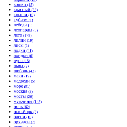
кошки
(45)
красный
(33)
крыши
(10)
кубизм
(1)
лебеди
(1)
леопарды
(3)
лето
(179)
лилии
(19)
лисы
(1)
лодки
(41)
лондон
(6)
луна
(15)
львы
(7)
любовь
(42)
маки
(19)
медведи
(5)
море
(91)
москва
(3)
мосты
(26)
мужчины
(143)
ночь
(62)
нью-йорк
(3)
олени
(10)
орхидеи
(7)
осень