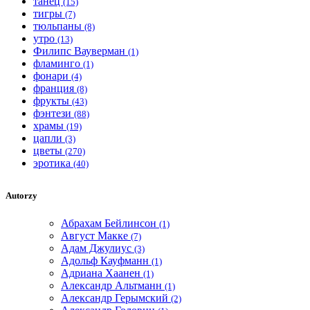
танец
(15)
тигры
(7)
тюльпаны
(8)
утро
(13)
Филипс Вауверман
(1)
фламинго
(1)
фонари
(4)
франция
(8)
фрукты
(43)
фэнтези
(88)
храмы
(19)
цапли
(3)
цветы
(270)
эротика
(40)
Autorzy
Абрахам Бейлинсон
(1)
Август Макке
(7)
Адам Джулиус
(3)
Адольф Кауфманн
(1)
Адриана Хаанен
(1)
Александр Альтманн
(1)
Александр Герымский
(2)