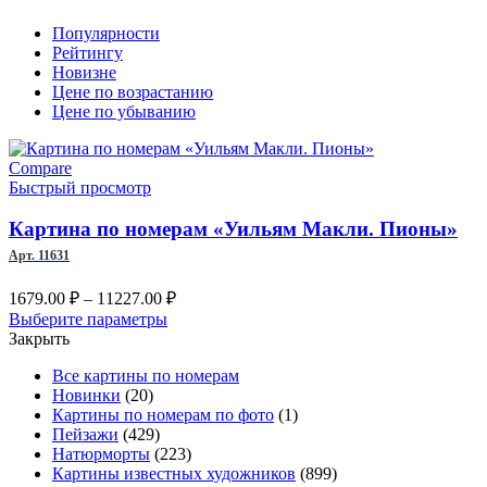
Популярности
Рейтингу
Новизне
Цене по возрастанию
Цене по убыванию
Compare
Быстрый просмотр
Картина по номерам «Уильям Макли. Пионы»
Арт. 11631
Диапазон
1679.00
₽
–
11227.00
₽
цен:
Этот
Выберите параметры
1679.00 ₽
товар
Закрыть
имеет
–
Все картины по номерам
несколько
11227.00 ₽
Новинки
(20)
вариаций.
Картины по номерам по фото
(1)
Опции
Пейзажи
(429)
можно
Натюрморты
(223)
выбрать
Картины известных художников
(899)
на