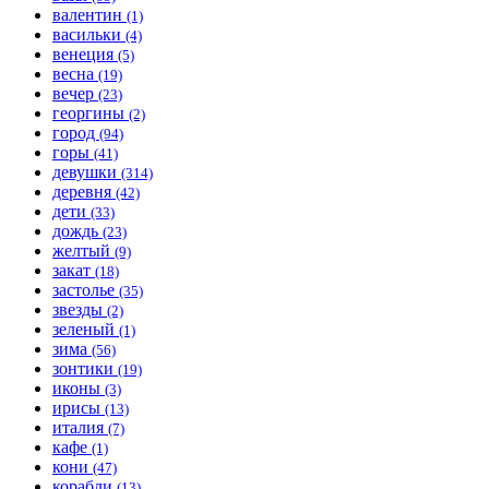
валентин
(1)
васильки
(4)
венеция
(5)
весна
(19)
вечер
(23)
георгины
(2)
город
(94)
горы
(41)
девушки
(314)
деревня
(42)
дети
(33)
дождь
(23)
желтый
(9)
закат
(18)
застолье
(35)
звезды
(2)
зеленый
(1)
зима
(56)
зонтики
(19)
иконы
(3)
ирисы
(13)
италия
(7)
кафе
(1)
кони
(47)
корабли
(13)