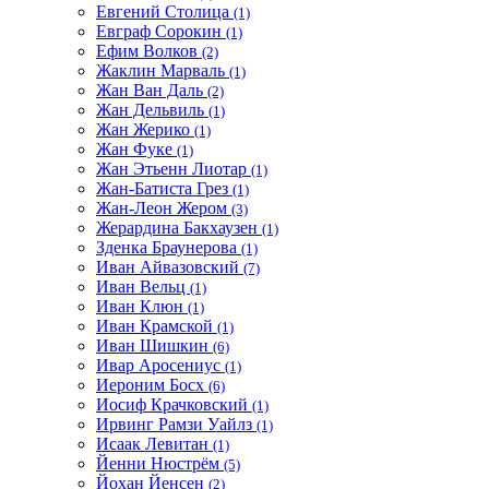
Евгений Столица
(1)
Евграф Сорокин
(1)
Ефим Волков
(2)
Жаклин Марваль
(1)
Жан Ван Даль
(2)
Жан Дельвиль
(1)
Жан Жерико
(1)
Жан Фуке
(1)
Жан Этьенн Лиотар
(1)
Жан-Батиста Грез
(1)
Жан-Леон Жером
(3)
Жерардина Бакхаузен
(1)
Зденка Браунерова
(1)
Иван Айвазовский
(7)
Иван Вельц
(1)
Иван Клюн
(1)
Иван Крамской
(1)
Иван Шишкин
(6)
Ивар Аросениус
(1)
Иероним Босх
(6)
Иосиф Крачковский
(1)
Ирвинг Рамзи Уайлз
(1)
Исаак Левитан
(1)
Йенни Нюстрём
(5)
Йохан Йенсен
(2)