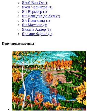
Якоб Ван Ос
(1)
Яков Чернихов
(1)
Ян Вермеер
(1)
Ян Давидис де Хем
(2)
Ян Йонгкинд
(1)
Ян Матейко
(3)
Янкель Адлер
(1)
Яромир Функе
(1)
Популярные картины