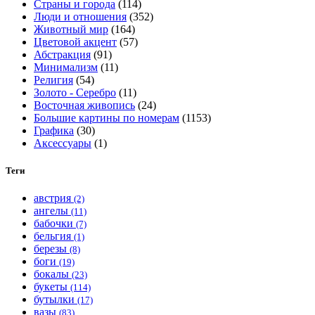
Страны и города
(114)
странице
Люди и отношения
(352)
товара.
Животный мир
(164)
Цветовой акцент
(57)
Абстракция
(91)
Минимализм
(11)
Религия
(54)
Золото - Серебро
(11)
Восточная живопись
(24)
Большие картины по номерам
(1153)
Графика
(30)
Аксессуары
(1)
Теги
австрия
(2)
ангелы
(11)
бабочки
(7)
бельгия
(1)
березы
(8)
боги
(19)
бокалы
(23)
букеты
(114)
бутылки
(17)
вазы
(83)