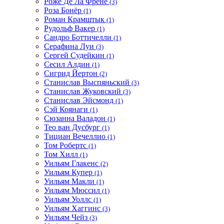
Роже Де Ла Френе
(3)
Роза Бонёр
(1)
Роман Крамштык
(1)
Рудольф Вакер
(1)
Сандро Боттичелли
(1)
Серафина Луи
(3)
Сергей Судейкин
(1)
Сесил Алдин
(1)
Сигрид Йертон
(2)
Станислав Выспяньский
(3)
Станислав Жуковский
(3)
Станислав Эйсмонд
(1)
Сэй Коянаги
(1)
Сюзанна Валадон
(1)
Тео ван Дусбург
(1)
Тициан Вечеллио
(1)
Том Робертс
(1)
Том Хилл
(1)
Уильям Глакенс
(2)
Уильям Купер
(1)
Уильям Макли
(1)
Уильям Мюссил
(1)
Уильям Уоллс
(1)
Уильям Хаггинс
(3)
Уильям Чейз
(3)