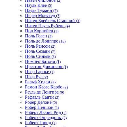
Павел Филонов
(2)
Пауль Клее
(5)
Пауль Туманн
(2)
Педер Монстед
(7)
Питер Брейгель Старший
(3)
Питер Пауль Рубенс
(4)
Пол Корнойер
(1)
Поль Гоген
(3)
Поль де Лонгпре
(15)
Поль Рансон
(2)
Поль Сезанн
(7)
Поль Синьяк
(3)
Помпео Батони
(1)
Престон Дикинсон
(1)
Пьер Гарнье
(1)
Пьер Руа
(2)
Ральф Хедли
(2)
Рамон Касас Карбо
(2)
Рауль де Лонгпре
(6)
Рафаэль Санти
(3)
Робер Делоне
(5)
Робер Пеншон
(1)
Роберт Льюис Рид
(1)
Роберт Ондердонк
(2)
Роберт Цюнд
(1)