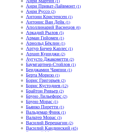
Анри Мартин
(1)
Анри Приват-Лайвмонт
(1)
Анри Руссо
(2)
Антони Кристенсен
(1)
Антонис Ван Дейк
(1)
Аполлинарий Васнецов
(6)
Аркадий Рылов
(5)
Арман Гийомен
(1)
Арнольд Бёклин
(1)
Артур Бичер Карлес
(1)
Архип Куинджи
(2)
Аугусто Джакометти
(2)
Баумгартнер-Стойлов
(1)
Бенджамин Чампни
(1)
Берта Моризо
(1)
Борис Григорьев
(2)
Борис Кустодиев
(12)
Брайтон Ривьер
(2)
Бруно Лильефорс
(2)
Бруно Морас
(1)
Бьянко Пиретти
(1)
Вальдемар Финк
(1)
Вальтер Морас
(3)
Василий Верещагин
(2)
Василий Кандинский
(45)