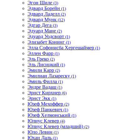
Эгон Шиле
(3)
Эдвард Борейн
(1)
Эдвард Ладелл
(2)
Эдвард Мунк
(12)
Эдгар Дега
(3)
Эдуард Мане
(2)
Эдуард Уодсворт
(1)
Элизабет Конинг
(1)
Элла Софонисба Хергешаймер
(1)
Эллен Фарр
(1)
Эль Греко
(2)
Эль Лисицкий
(1)
Эмили Карр
(2)
Эмилиан Лазареску
(1)
Эмиль Филла
(1)
Эндре Вадаш
(1)
Эрнст Кирхнер
(6)
Эрнст Экк
(1)
Юзеф Мехоффер
(2)
Юзеф Панкевич
(1)
Юзеф Хелмонський
(1)
Юлиус Клевер
(4)
Юлиус Клевер (младший)
(2)
Юло Левин
(1)
Юхан Даль
(1)