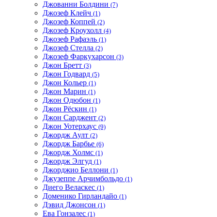
Джованни Болдини
(7)
Джозеф Клейч
(1)
Джозеф Коппей
(2)
Джозеф Кроухолл
(4)
Джозеф Рафаэль
(1)
Джозеф Стелла
(2)
Джозеф Фаркухарсон
(3)
Джон Бретт
(3)
Джон Годвард
(5)
Джон Кольер
(1)
Джон Марин
(1)
Джон Одюбон
(1)
Джон Рёскин
(1)
Джон Сарджент
(2)
Джон Уотерхаус
(9)
Джордж Аулт
(2)
Джордж Барбье
(6)
Джордж Холмс
(1)
Джордж Элгуд
(1)
Джорджио Беллони
(1)
Джузеппе Арчимбольдо
(1)
Диего Веласкес
(1)
Доменико Гирландайо
(1)
Дэвид Джонсон
(1)
Ева Гонзалес
(1)