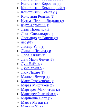
Константин Коровин
(3)
Константин Крыжицкий
(1)
Константин Сомов
(1)
Кристиан Рольфс
(2)
Кузьма Петров-Водкин
(2)
Курт Херманн
(1)
Леви Прентис
(1)
Леон Спиллиарт
(1)
Леонардо да Винчи
(7)
лес
(81)
Лессер Ури
(1)
Лилиан Чевиот
(3)
Лора Хиллс
(2)
Луи Мари Лемер
(1)
Луи Найт
(2)
Луис Уэйн
(7)
Люк Лафне
(1)
Мадлен Лемер
(1)
Макс Стрекенбах
(2)
Марат Мифтяков
(2)
Маргарет Макинтош
(2)
Маргарет Розенбом
(1)
Марианна Норт
(7)
Марта Мутри
(1)
Мартин Хэд
(10)