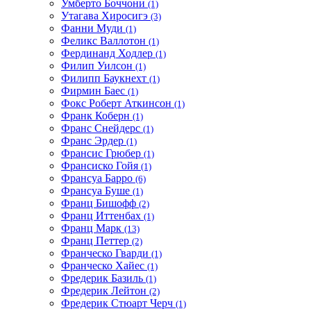
Умберто Боччони
(1)
Утагава Хиросигэ
(3)
Фанни Муди
(1)
Феликс Валлотон
(1)
Фердинанд Ходлер
(1)
Филип Уилсон
(1)
Филипп Баукнехт
(1)
Фирмин Баес
(1)
Фокс Роберт Аткинсон
(1)
Франк Коберн
(1)
Франс Снейдерс
(1)
Франс Эрдер
(1)
Франсис Грюбер
(1)
Франсиско Гойя
(1)
Франсуа Барро
(6)
Франсуа Буше
(1)
Франц Бишофф
(2)
Франц Иттенбах
(1)
Франц Марк
(13)
Франц Петтер
(2)
Франческо Гварди
(1)
Франческо Хайес
(1)
Фредерик Базиль
(1)
Фредерик Лейтон
(2)
Фредерик Стюарт Черч
(1)