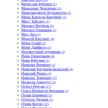
Мечислав Рейзнер
(1)
Микалоюс Чюрленис
(2)
Микеланджело Буонаротти
(2)
Мина Карлсон-Бредберг
(1)
Мису Тейсану
(1)
Михаил Врубель
(6)
Михаил Гермашев
(1)
Мод Эрл
(1)
Моисей Кислинг
(4)
Мэри Голай
(2)
Мэри Даффилд
(2)
Неизвестный художник
(2)
Нико Пиросмани
(8)
Нико Юнгман
(1)
Николае Вермонт
(1)
Николай Богданов-Бельский
(4)
Николай Рерих
(5)
Николас Темпеану
(1)
Нильсен Амалдус
(2)
Огюст Ренуар
(17)
Ольга Визингер-Флориан
(1)
Оскар Блюмнер
(2)
Оттесен Дидрик
(1)
Охара Косон
(12)