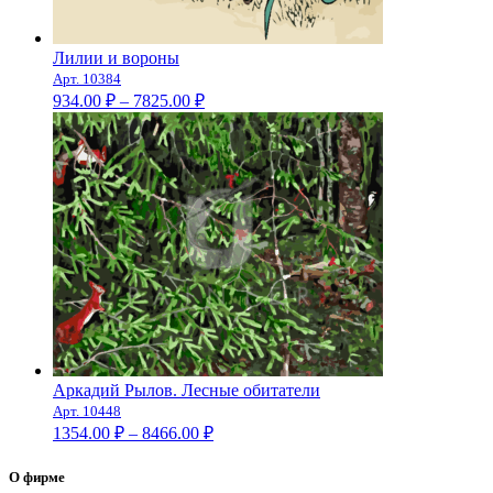
Лилии и вороны
Арт. 10384
Диапазон
934.00
₽
–
7825.00
₽
цен:
934.00 ₽
–
7825.00 ₽
Аркадий Рылов. Лесные обитатели
Арт. 10448
Диапазон
1354.00
₽
–
8466.00
₽
цен:
1354.00 ₽
О фирме
–