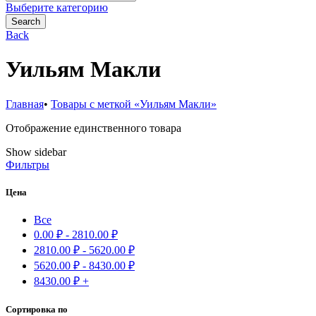
for:
Выберите категорию
Search
Back
Уильям Макли
Главная
•
Товары с меткой «Уильям Макли»
Отображение единственного товара
Show sidebar
Фильтры
Цена
Все
0.00
₽
-
2810.00
₽
2810.00
₽
-
5620.00
₽
5620.00
₽
-
8430.00
₽
8430.00
₽
+
Сортировка по