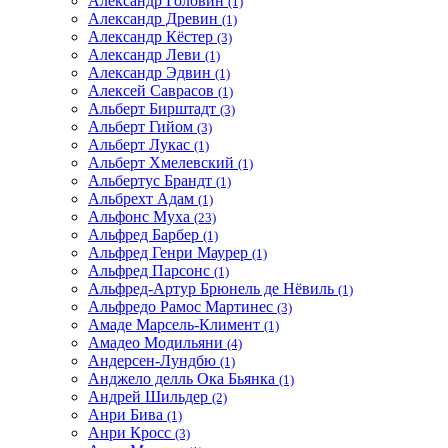
Александр Головин
(1)
Александр Древин
(1)
Александр Кёстер
(3)
Александр Леви
(1)
Александр Эдвин
(1)
Алексей Саврасов
(1)
Альберт Бирштадт
(3)
Альберт Гийом
(3)
Альберт Лукас
(1)
Альберт Хмелевский
(1)
Альбертус Брандт
(1)
Альбрехт Адам
(1)
Альфонс Муха
(23)
Альфред Барбер
(1)
Альфред Генри Маурер
(1)
Альфред Парсонс
(1)
Альфред-Артур Брюнель де Нёвиль
(1)
Альфредо Рамос Мартинес
(3)
Амаде Марсель-Климент
(1)
Амадео Модильяни
(4)
Андерсен-Лундбю
(1)
Анджело делль Ока Бьянка
(1)
Андрей Шильдер
(2)
Анри Бива
(1)
Анри Кросс
(3)