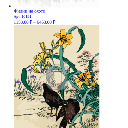
Филин на охоте
Арт. 10191
Диапазон
1153.00
₽
–
6463.00
₽
цен:
1153.00 ₽
–
6463.00 ₽