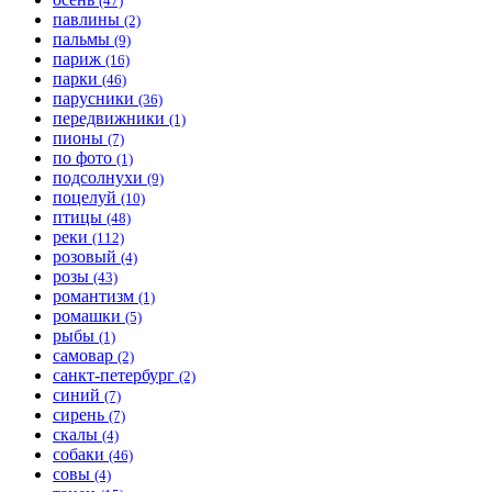
(47)
павлины
(2)
пальмы
(9)
париж
(16)
парки
(46)
парусники
(36)
передвижники
(1)
пионы
(7)
по фото
(1)
подсолнухи
(9)
поцелуй
(10)
птицы
(48)
реки
(112)
розовый
(4)
розы
(43)
романтизм
(1)
ромашки
(5)
рыбы
(1)
самовар
(2)
санкт-петербург
(2)
синий
(7)
сирень
(7)
скалы
(4)
собаки
(46)
совы
(4)