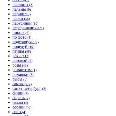
(47)
павлины
(2)
пальмы
(9)
париж
(16)
парки
(46)
парусники
(36)
передвижники
(1)
пионы
(7)
по фото
(1)
подсолнухи
(9)
поцелуй
(10)
птицы
(48)
реки
(112)
розовый
(4)
розы
(43)
романтизм
(1)
ромашки
(5)
рыбы
(1)
самовар
(2)
санкт-петербург
(2)
синий
(7)
сирень
(7)
скалы
(4)
собаки
(46)
совы
(4)