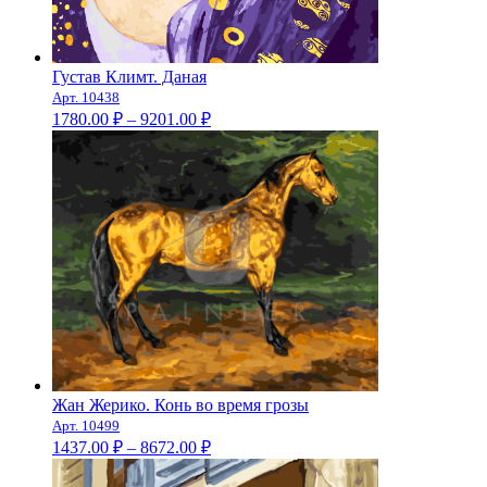
Густав Климт. Даная
Арт. 10438
Диапазон
1780.00
₽
–
9201.00
₽
цен:
1780.00 ₽
–
9201.00 ₽
Жан Жерико. Конь во время грозы
Арт. 10499
Диапазон
1437.00
₽
–
8672.00
₽
цен:
1437.00 ₽