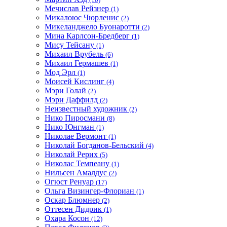
Мечислав Рейзнер
(1)
Микалоюс Чюрленис
(2)
Микеланджело Буонаротти
(2)
Мина Карлсон-Бредберг
(1)
Мису Тейсану
(1)
Михаил Врубель
(6)
Михаил Гермашев
(1)
Мод Эрл
(1)
Моисей Кислинг
(4)
Мэри Голай
(2)
Мэри Даффилд
(2)
Неизвестный художник
(2)
Нико Пиросмани
(8)
Нико Юнгман
(1)
Николае Вермонт
(1)
Николай Богданов-Бельский
(4)
Николай Рерих
(5)
Николас Темпеану
(1)
Нильсен Амалдус
(2)
Огюст Ренуар
(17)
Ольга Визингер-Флориан
(1)
Оскар Блюмнер
(2)
Оттесен Дидрик
(1)
Охара Косон
(12)