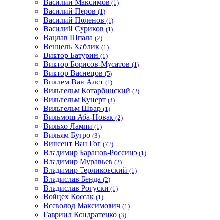
Василий Максимов
(1)
Василий Перов
(1)
Василий Поленов
(1)
Василий Суриков
(1)
Вацлав Шпала
(2)
Венцель Хаблик
(1)
Виктор Батурин
(1)
Виктор Борисов-Мусатов
(1)
Виктор Васнецов
(5)
Виллем Ван Алст
(1)
Вильгельм Котарбинский
(2)
Вильгельм Кунерт
(3)
Вильгельм Швар
(1)
Вильмош Аба-Новак
(2)
Вильхо Лампи
(1)
Вильям Бугро
(3)
Винсент Ван Гог
(72)
Владимир Баранов-Россинэ
(1)
Владимир Муравьев
(2)
Владимир Терликовский
(1)
Владислав Бенда
(2)
Владислав Рогуски
(1)
Войцех Коссак
(1)
Всеволод Максимович
(1)
Гавриил Кондратенко
(3)