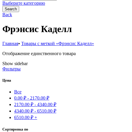
for:
Выберите категорию
Search
Back
Фрэнсис Каделл
Главная
•
Товары с меткой «Фрэнсис Каделл»
Отображение единственного товара
Show sidebar
Фильтры
Цена
Все
0.00
₽
-
2170.00
₽
2170.00
₽
-
4340.00
₽
4340.00
₽
-
6510.00
₽
6510.00
₽
+
Сортировка по