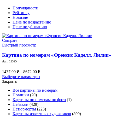
Популярности
Рейтингу
Новизне
Цене по возрастанию
Цене по убыванию
Compare
Быстрый просмотр
Картина по номерам «Фрэнсис Каделл. Лилии»
Арт. 11595
Диапазон
1437.00
₽
–
8672.00
₽
цен:
Этот
Выберите параметры
1437.00 ₽
товар
Закрыть
–
имеет
Все картины по номерам
несколько
8672.00 ₽
Новинки
(20)
вариаций.
Картины по номерам по фото
(1)
Опции
Пейзажи
(429)
можно
Натюрморты
(223)
выбрать
Картины известных художников
(899)
на