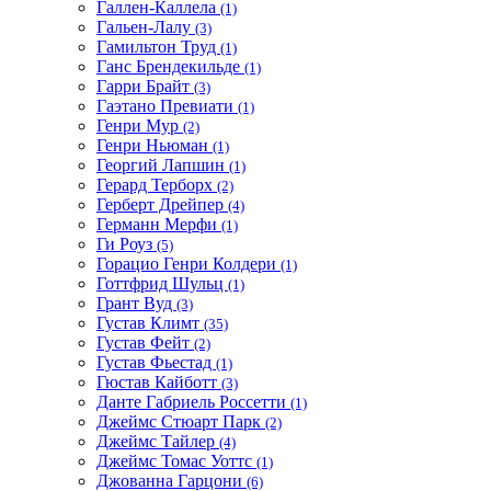
Галлен-Каллела
(1)
Гальен-Лалу
(3)
Гамильтон Труд
(1)
Ганс Брендекильде
(1)
Гарри Брайт
(3)
Гаэтано Превиати
(1)
Генри Мур
(2)
Генри Ньюман
(1)
Георгий Лапшин
(1)
Герард Терборх
(2)
Герберт Дрейпер
(4)
Германн Мерфи
(1)
Ги Роуз
(5)
Горацио Генри Колдери
(1)
Готтфрид Шульц
(1)
Грант Вуд
(3)
Густав Климт
(35)
Густав Фейт
(2)
Густав Фьестад
(1)
Гюстав Кайботт
(3)
Данте Габриель Россетти
(1)
Джеймс Стюарт Парк
(2)
Джеймс Тайлер
(4)
Джеймс Томас Уоттс
(1)
Джованна Гарцони
(6)