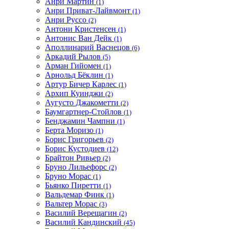
Анри Мартин
(1)
Анри Приват-Лайвмонт
(1)
Анри Руссо
(2)
Антони Кристенсен
(1)
Антонис Ван Дейк
(1)
Аполлинарий Васнецов
(6)
Аркадий Рылов
(5)
Арман Гийомен
(1)
Арнольд Бёклин
(1)
Артур Бичер Карлес
(1)
Архип Куинджи
(2)
Аугусто Джакометти
(2)
Баумгартнер-Стойлов
(1)
Бенджамин Чампни
(1)
Берта Моризо
(1)
Борис Григорьев
(2)
Борис Кустодиев
(12)
Брайтон Ривьер
(2)
Бруно Лильефорс
(2)
Бруно Морас
(1)
Бьянко Пиретти
(1)
Вальдемар Финк
(1)
Вальтер Морас
(3)
Василий Верещагин
(2)
Василий Кандинский
(45)