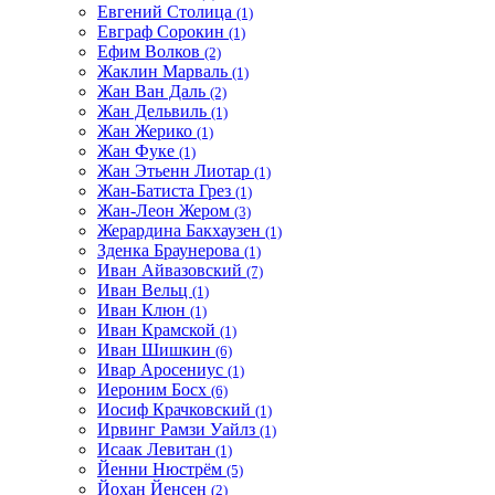
Евгений Столица
(1)
Евграф Сорокин
(1)
Ефим Волков
(2)
Жаклин Марваль
(1)
Жан Ван Даль
(2)
Жан Дельвиль
(1)
Жан Жерико
(1)
Жан Фуке
(1)
Жан Этьенн Лиотар
(1)
Жан-Батиста Грез
(1)
Жан-Леон Жером
(3)
Жерардина Бакхаузен
(1)
Зденка Браунерова
(1)
Иван Айвазовский
(7)
Иван Вельц
(1)
Иван Клюн
(1)
Иван Крамской
(1)
Иван Шишкин
(6)
Ивар Аросениус
(1)
Иероним Босх
(6)
Иосиф Крачковский
(1)
Ирвинг Рамзи Уайлз
(1)
Исаак Левитан
(1)
Йенни Нюстрём
(5)
Йохан Йенсен
(2)