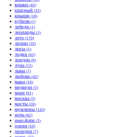
кошки
(45)
красный
(33)
крыши
(10)
кубизм
(1)
лебеди
(1)
леопарды
(3)
лето
(179)
лилии
(19)
лисы
(1)
лодки
(41)
лондон
(6)
луна
(15)
львы
(7)
любовь
(42)
маки
(19)
медведи
(5)
море
(91)
москва
(3)
мосты
(26)
мужчины
(143)
ночь
(62)
нью-йорк
(3)
олени
(10)
орхидеи
(7)
осень