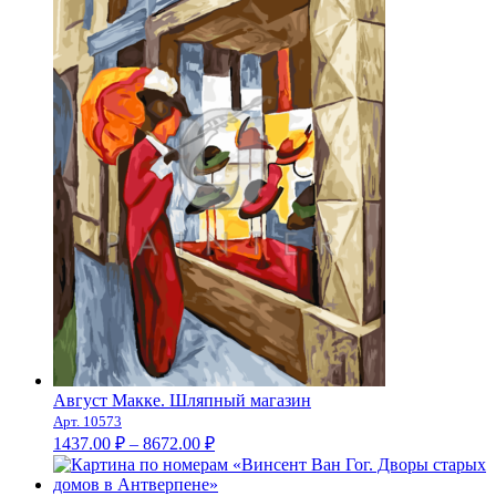
–
8672.00 ₽
Август Макке. Шляпный магазин
Арт. 10573
Диапазон
1437.00
₽
–
8672.00
₽
цен:
1437.00 ₽