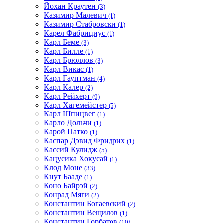
Йохан Краутен
(3)
Казимир Малевич
(1)
Казимир Стабровски
(1)
Карел Фабрициус
(1)
Карл Беме
(3)
Карл Билле
(1)
Карл Брюллов
(3)
Карл Викас
(1)
Карл Гауптман
(4)
Карл Калер
(2)
Карл Рейхерт
(9)
Карл Хагемейстер
(5)
Карл Шпицвег
(1)
Карло Дольчи
(1)
Карой Патко
(1)
Каспар Дэвид Фридрих
(1)
Кассий Кулидж
(5)
Кацусика Хокусай
(1)
Клод Моне
(33)
Кнут Бааде
(1)
Коно Байрэй
(2)
Конрад Мяги
(2)
Константин Богаевский
(2)
Константин Вещилов
(1)
Константин Горбатов
(10)