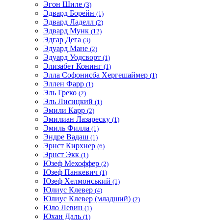
Эгон Шиле
(3)
Эдвард Борейн
(1)
Эдвард Ладелл
(2)
Эдвард Мунк
(12)
Эдгар Дега
(3)
Эдуард Мане
(2)
Эдуард Уодсворт
(1)
Элизабет Конинг
(1)
Элла Софонисба Хергешаймер
(1)
Эллен Фарр
(1)
Эль Греко
(2)
Эль Лисицкий
(1)
Эмили Карр
(2)
Эмилиан Лазареску
(1)
Эмиль Филла
(1)
Эндре Вадаш
(1)
Эрнст Кирхнер
(6)
Эрнст Экк
(1)
Юзеф Мехоффер
(2)
Юзеф Панкевич
(1)
Юзеф Хелмонський
(1)
Юлиус Клевер
(4)
Юлиус Клевер (младший)
(2)
Юло Левин
(1)
Юхан Даль
(1)