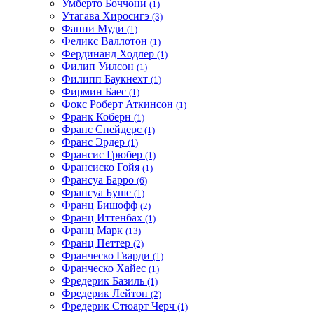
Умберто Боччони
(1)
Утагава Хиросигэ
(3)
Фанни Муди
(1)
Феликс Валлотон
(1)
Фердинанд Ходлер
(1)
Филип Уилсон
(1)
Филипп Баукнехт
(1)
Фирмин Баес
(1)
Фокс Роберт Аткинсон
(1)
Франк Коберн
(1)
Франс Снейдерс
(1)
Франс Эрдер
(1)
Франсис Грюбер
(1)
Франсиско Гойя
(1)
Франсуа Барро
(6)
Франсуа Буше
(1)
Франц Бишофф
(2)
Франц Иттенбах
(1)
Франц Марк
(13)
Франц Петтер
(2)
Франческо Гварди
(1)
Франческо Хайес
(1)
Фредерик Базиль
(1)
Фредерик Лейтон
(2)
Фредерик Стюарт Черч
(1)