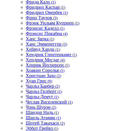
Фрида Кало
(1)
Фридрих Каспар
(1)
Фридрих Овербек
(1)
Фриц Таулов
(3)
Фрэнк Уильям Куприен
(1)
Фрэнсис Каделл
(1)
Фрэнсис Пикабиа
(4)
Ханс Зацка
(1)
Ханс Эмменеггер
(3)
Хейвуд Харди
(1)
Хендрик Глинтенкамп
(1)
Хендрик Месдаг
(4)
Хенрик Йесперсен
(1)
Хоакин Соролья
(1)
Христиан Захо
(2)
Хуан Грис
(9)
Чарльз Барбер
(2)
Чарльз Гилберт
(1)
Чарльз Демут
(1)
Чеслав Василевский
(1)
Чэнь Шурэн
(2)
Шандор Надь
(1)
Шарль Атамян
(1)
Шотей Такахаси
(2)
Эббот Грейвз
(1)