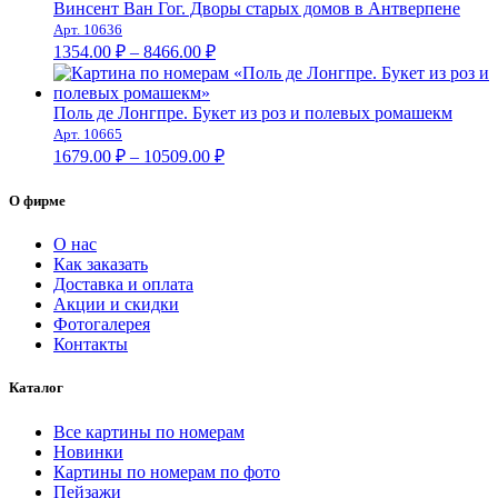
–
Винсент Ван Гог. Дворы старых домов в Антверпене
Арт. 10636
8672.00 ₽
Диапазон
1354.00
₽
–
8466.00
₽
цен:
1354.00 ₽
–
Поль де Лонгпре. Букет из роз и полевых ромашекм
Арт. 10665
8466.00 ₽
Диапазон
1679.00
₽
–
10509.00
₽
цен:
1679.00 ₽
О фирме
–
10509.00 ₽
О нас
Как заказать
Доставка и оплата
Акции и скидки
Фотогалерея
Контакты
Каталог
Все картины по номерам
Новинки
Картины по номерам по фото
Пейзажи