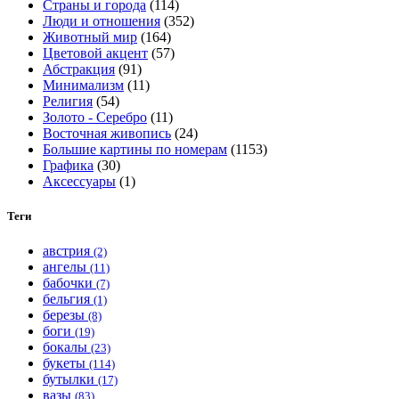
Страны и города
(114)
странице
Люди и отношения
(352)
товара.
Животный мир
(164)
Цветовой акцент
(57)
Абстракция
(91)
Минимализм
(11)
Религия
(54)
Золото - Серебро
(11)
Восточная живопись
(24)
Большие картины по номерам
(1153)
Графика
(30)
Аксессуары
(1)
Теги
австрия
(2)
ангелы
(11)
бабочки
(7)
бельгия
(1)
березы
(8)
боги
(19)
бокалы
(23)
букеты
(114)
бутылки
(17)
вазы
(83)