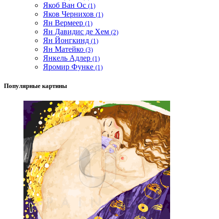
Якоб Ван Ос
(1)
Яков Чернихов
(1)
Ян Вермеер
(1)
Ян Давидис де Хем
(2)
Ян Йонгкинд
(1)
Ян Матейко
(3)
Янкель Адлер
(1)
Яромир Функе
(1)
Популярные картины