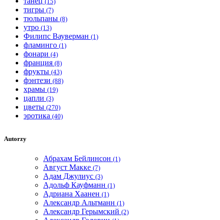
танец
(15)
тигры
(7)
тюльпаны
(8)
утро
(13)
Филипс Вауверман
(1)
фламинго
(1)
фонари
(4)
франция
(8)
фрукты
(43)
фэнтези
(88)
храмы
(19)
цапли
(3)
цветы
(270)
эротика
(40)
Autorzy
Абрахам Бейлинсон
(1)
Август Макке
(7)
Адам Джулиус
(3)
Адольф Кауфманн
(1)
Адриана Хаанен
(1)
Александр Альтманн
(1)
Александр Герымский
(2)