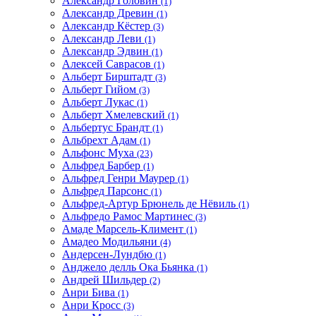
Александр Головин
(1)
Александр Древин
(1)
Александр Кёстер
(3)
Александр Леви
(1)
Александр Эдвин
(1)
Алексей Саврасов
(1)
Альберт Бирштадт
(3)
Альберт Гийом
(3)
Альберт Лукас
(1)
Альберт Хмелевский
(1)
Альбертус Брандт
(1)
Альбрехт Адам
(1)
Альфонс Муха
(23)
Альфред Барбер
(1)
Альфред Генри Маурер
(1)
Альфред Парсонс
(1)
Альфред-Артур Брюнель де Нёвиль
(1)
Альфредо Рамос Мартинес
(3)
Амаде Марсель-Климент
(1)
Амадео Модильяни
(4)
Андерсен-Лундбю
(1)
Анджело делль Ока Бьянка
(1)
Андрей Шильдер
(2)
Анри Бива
(1)
Анри Кросс
(3)