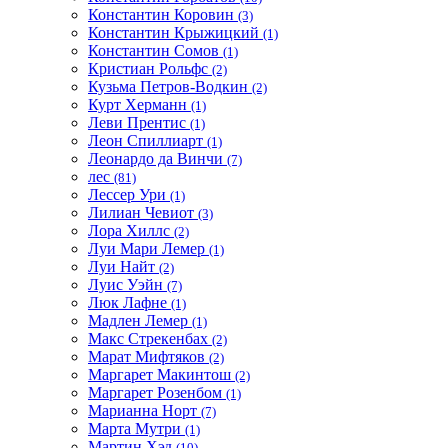
Константин Коровин
(3)
Константин Крыжицкий
(1)
Константин Сомов
(1)
Кристиан Рольфс
(2)
Кузьма Петров-Водкин
(2)
Курт Херманн
(1)
Леви Прентис
(1)
Леон Спиллиарт
(1)
Леонардо да Винчи
(7)
лес
(81)
Лессер Ури
(1)
Лилиан Чевиот
(3)
Лора Хиллс
(2)
Луи Мари Лемер
(1)
Луи Найт
(2)
Луис Уэйн
(7)
Люк Лафне
(1)
Мадлен Лемер
(1)
Макс Стрекенбах
(2)
Марат Мифтяков
(2)
Маргарет Макинтош
(2)
Маргарет Розенбом
(1)
Марианна Норт
(7)
Марта Мутри
(1)
Мартин Хэд
(10)