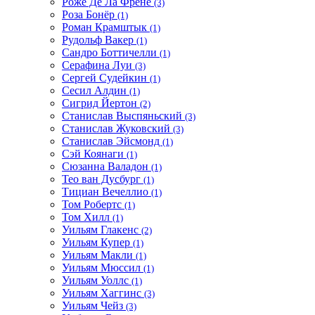
Роже Де Ла Френе
(3)
Роза Бонёр
(1)
Роман Крамштык
(1)
Рудольф Вакер
(1)
Сандро Боттичелли
(1)
Серафина Луи
(3)
Сергей Судейкин
(1)
Сесил Алдин
(1)
Сигрид Йертон
(2)
Станислав Выспяньский
(3)
Станислав Жуковский
(3)
Станислав Эйсмонд
(1)
Сэй Коянаги
(1)
Сюзанна Валадон
(1)
Тео ван Дусбург
(1)
Тициан Вечеллио
(1)
Том Робертс
(1)
Том Хилл
(1)
Уильям Глакенс
(2)
Уильям Купер
(1)
Уильям Макли
(1)
Уильям Мюссил
(1)
Уильям Уоллс
(1)
Уильям Хаггинс
(3)
Уильям Чейз
(3)