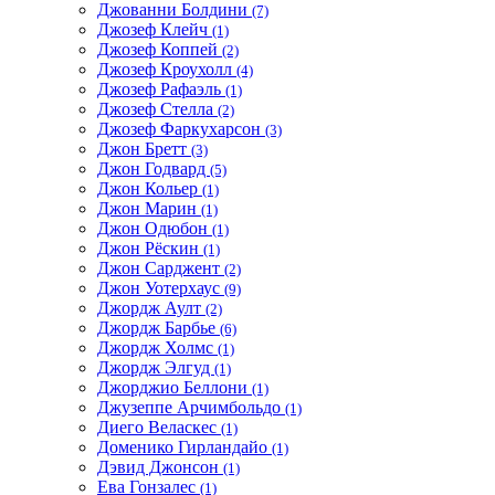
Джованни Болдини
(7)
Джозеф Клейч
(1)
Джозеф Коппей
(2)
Джозеф Кроухолл
(4)
Джозеф Рафаэль
(1)
Джозеф Стелла
(2)
Джозеф Фаркухарсон
(3)
Джон Бретт
(3)
Джон Годвард
(5)
Джон Кольер
(1)
Джон Марин
(1)
Джон Одюбон
(1)
Джон Рёскин
(1)
Джон Сарджент
(2)
Джон Уотерхаус
(9)
Джордж Аулт
(2)
Джордж Барбье
(6)
Джордж Холмс
(1)
Джордж Элгуд
(1)
Джорджио Беллони
(1)
Джузеппе Арчимбольдо
(1)
Диего Веласкес
(1)
Доменико Гирландайо
(1)
Дэвид Джонсон
(1)
Ева Гонзалес
(1)