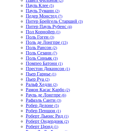
Павел Филонов
(2)
Пауль Клее
(5)
Пауль Туманн
(2)
Педер Монстед
(7)
Питер Брейгель Старший
(3)
Питер Пауль Рубенс
(4)
Пол Корнойер
(1)
Поль Гоген
(3)
Поль де Лонгпре
(15)
Поль Рансон
(2)
Поль Сезанн
(7)
Поль Синьяк
(3)
Помпео Батони
(1)
Престон Дикинсон
(1)
Пьер Гарнье
(1)
Пьер Руа
(2)
Ральф Хедли
(2)
Рамон Касас Карбо
(2)
Рауль де Лонгпре
(6)
Рафаэль Санти
(3)
Робер Делоне
(5)
Робер Пеншон
(1)
Роберт Льюис Рид
(1)
Роберт Ондердонк
(2)
Роберт Цюнд
(1)