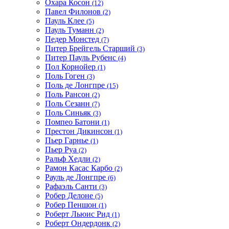
Охара Косон
(12)
Павел Филонов
(2)
Пауль Клее
(5)
Пауль Туманн
(2)
Педер Монстед
(7)
Питер Брейгель Старший
(3)
Питер Пауль Рубенс
(4)
Пол Корнойер
(1)
Поль Гоген
(3)
Поль де Лонгпре
(15)
Поль Рансон
(2)
Поль Сезанн
(7)
Поль Синьяк
(3)
Помпео Батони
(1)
Престон Дикинсон
(1)
Пьер Гарнье
(1)
Пьер Руа
(2)
Ральф Хедли
(2)
Рамон Касас Карбо
(2)
Рауль де Лонгпре
(6)
Рафаэль Санти
(3)
Робер Делоне
(5)
Робер Пеншон
(1)
Роберт Льюис Рид
(1)
Роберт Ондердонк
(2)