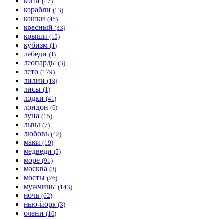
кони
(47)
корабли
(13)
кошки
(45)
красный
(33)
крыши
(10)
кубизм
(1)
лебеди
(1)
леопарды
(3)
лето
(179)
лилии
(19)
лисы
(1)
лодки
(41)
лондон
(6)
луна
(15)
львы
(7)
любовь
(42)
маки
(19)
медведи
(5)
море
(91)
москва
(3)
мосты
(26)
мужчины
(143)
ночь
(62)
нью-йорк
(3)
олени
(10)