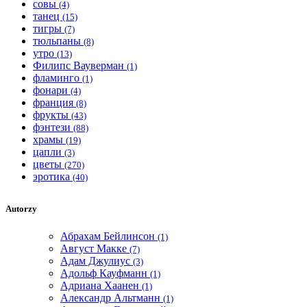
совы
(4)
танец
(15)
тигры
(7)
тюльпаны
(8)
утро
(13)
Филипс Вауверман
(1)
фламинго
(1)
фонари
(4)
франция
(8)
фрукты
(43)
фэнтези
(88)
храмы
(19)
цапли
(3)
цветы
(270)
эротика
(40)
Autorzy
Абрахам Бейлинсон
(1)
Август Макке
(7)
Адам Джулиус
(3)
Адольф Кауфманн
(1)
Адриана Хаанен
(1)
Александр Альтманн
(1)