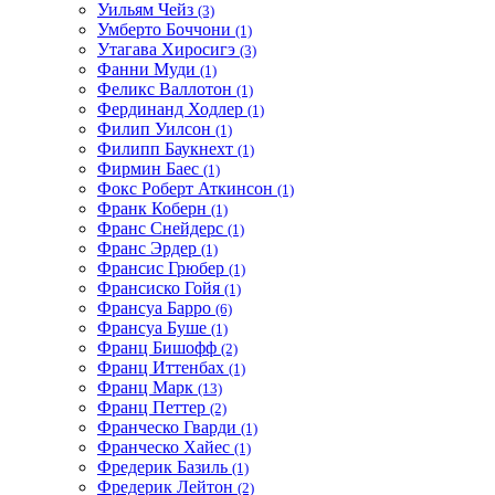
Уильям Чейз
(3)
Умберто Боччони
(1)
Утагава Хиросигэ
(3)
Фанни Муди
(1)
Феликс Валлотон
(1)
Фердинанд Ходлер
(1)
Филип Уилсон
(1)
Филипп Баукнехт
(1)
Фирмин Баес
(1)
Фокс Роберт Аткинсон
(1)
Франк Коберн
(1)
Франс Снейдерс
(1)
Франс Эрдер
(1)
Франсис Грюбер
(1)
Франсиско Гойя
(1)
Франсуа Барро
(6)
Франсуа Буше
(1)
Франц Бишофф
(2)
Франц Иттенбах
(1)
Франц Марк
(13)
Франц Петтер
(2)
Франческо Гварди
(1)
Франческо Хайес
(1)
Фредерик Базиль
(1)
Фредерик Лейтон
(2)