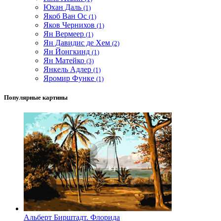
Юхан Даль
(1)
Якоб Ван Ос
(1)
Яков Чернихов
(1)
Ян Вермеер
(1)
Ян Давидис де Хем
(2)
Ян Йонгкинд
(1)
Ян Матейко
(3)
Янкель Адлер
(1)
Яромир Функе
(1)
Популярные картины
Альберт Бирштадт. Флорида