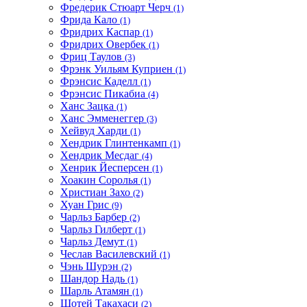
Фредерик Стюарт Черч
(1)
Фрида Кало
(1)
Фридрих Каспар
(1)
Фридрих Овербек
(1)
Фриц Таулов
(3)
Фрэнк Уильям Куприен
(1)
Фрэнсис Каделл
(1)
Фрэнсис Пикабиа
(4)
Ханс Зацка
(1)
Ханс Эмменеггер
(3)
Хейвуд Харди
(1)
Хендрик Глинтенкамп
(1)
Хендрик Месдаг
(4)
Хенрик Йесперсен
(1)
Хоакин Соролья
(1)
Христиан Захо
(2)
Хуан Грис
(9)
Чарльз Барбер
(2)
Чарльз Гилберт
(1)
Чарльз Демут
(1)
Чеслав Василевский
(1)
Чэнь Шурэн
(2)
Шандор Надь
(1)
Шарль Атамян
(1)
Шотей Такахаси
(2)