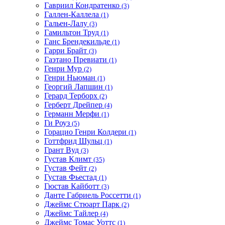
Гавриил Кондратенко
(3)
Галлен-Каллела
(1)
Гальен-Лалу
(3)
Гамильтон Труд
(1)
Ганс Брендекильде
(1)
Гарри Брайт
(3)
Гаэтано Превиати
(1)
Генри Мур
(2)
Генри Ньюман
(1)
Георгий Лапшин
(1)
Герард Терборх
(2)
Герберт Дрейпер
(4)
Германн Мерфи
(1)
Ги Роуз
(5)
Горацио Генри Колдери
(1)
Готтфрид Шульц
(1)
Грант Вуд
(3)
Густав Климт
(35)
Густав Фейт
(2)
Густав Фьестад
(1)
Гюстав Кайботт
(3)
Данте Габриель Россетти
(1)
Джеймс Стюарт Парк
(2)
Джеймс Тайлер
(4)
Джеймс Томас Уоттс
(1)