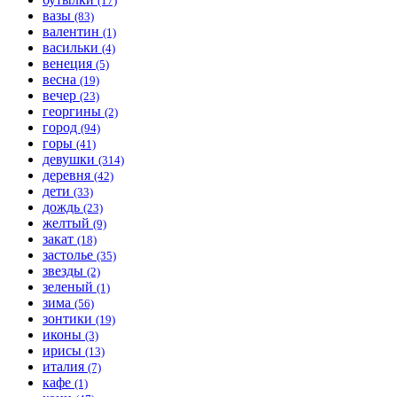
(17)
вазы
(83)
валентин
(1)
васильки
(4)
венеция
(5)
весна
(19)
вечер
(23)
георгины
(2)
город
(94)
горы
(41)
девушки
(314)
деревня
(42)
дети
(33)
дождь
(23)
желтый
(9)
закат
(18)
застолье
(35)
звезды
(2)
зеленый
(1)
зима
(56)
зонтики
(19)
иконы
(3)
ирисы
(13)
италия
(7)
кафе
(1)