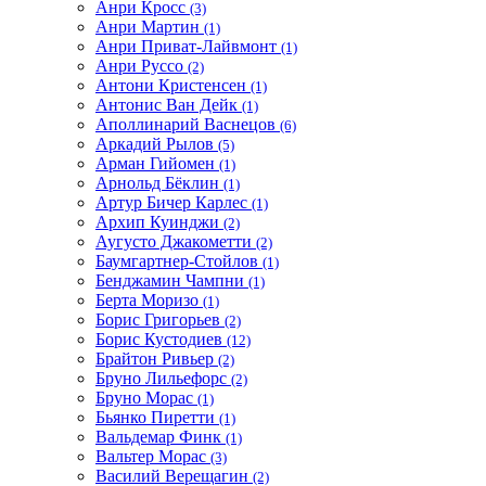
Анри Кросс
(3)
Анри Мартин
(1)
Анри Приват-Лайвмонт
(1)
Анри Руссо
(2)
Антони Кристенсен
(1)
Антонис Ван Дейк
(1)
Аполлинарий Васнецов
(6)
Аркадий Рылов
(5)
Арман Гийомен
(1)
Арнольд Бёклин
(1)
Артур Бичер Карлес
(1)
Архип Куинджи
(2)
Аугусто Джакометти
(2)
Баумгартнер-Стойлов
(1)
Бенджамин Чампни
(1)
Берта Моризо
(1)
Борис Григорьев
(2)
Борис Кустодиев
(12)
Брайтон Ривьер
(2)
Бруно Лильефорс
(2)
Бруно Морас
(1)
Бьянко Пиретти
(1)
Вальдемар Финк
(1)
Вальтер Морас
(3)
Василий Верещагин
(2)