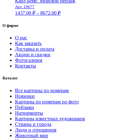
2513.00 ₽
Карл Беме. Морской пейзаж
–
Арт. 10677
Диапазон
9201.00 ₽
1437.00
₽
–
8672.00
₽
цен:
1437.00 ₽
О фирме
–
8672.00 ₽
О нас
Как заказать
Доставка и оплата
Акции и скидки
Фотогалерея
Контакты
Каталог
Все картины по номерам
Новинки
Картины по номерам по фото
Пейзажи
Натюрморты
Картины известных художников
Страны и города
Люди и отношения
Животный мир