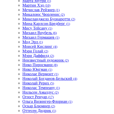
Марта Мутри
(1)
Мартин Хэд
(10)
Мечислав Рейзнер
(1)
Микалоюс Чюрленис
(2)
Микеланджело Буонаротти
(2)
Мина Карлсон-Бредберг
(1)
Мису Тейсану
(1)
Михаил Врубель
(6)
Михаил Гермашев
(1)
Мод Эрл
(1)
Моисей Кислинг
(4)
Мэри Голай
(2)
Мэри Даффилд
(2)
Неизвестный художник
(2)
Нико Пиросмани
(8)
Нико Юнгман
(1)
Николае Вермонт
(1)
Николай Богданов-Бельский
(4)
Николай Рерих
(5)
Николас Темпеану
(1)
Нильсен Амалдус
(2)
Огюст Ренуар
(17)
Ольга Визингер-Флориан
(1)
Оскар Блюмнер
(2)
Оттесен Дидрик
(1)