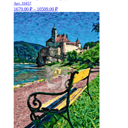
Арт. 10457
Диапазон
1679.00
₽
–
10509.00
₽
цен:
1679.00 ₽
–
10509.00 ₽