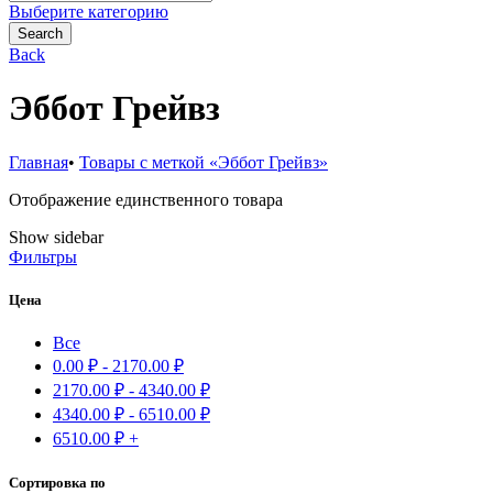
for:
Выберите категорию
Search
Back
Эббот Грейвз
Главная
•
Товары с меткой «Эббот Грейвз»
Отображение единственного товара
Show sidebar
Фильтры
Цена
Все
0.00
₽
-
2170.00
₽
2170.00
₽
-
4340.00
₽
4340.00
₽
-
6510.00
₽
6510.00
₽
+
Сортировка по