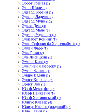
Эббот Грейвз
(1)
Эгон Шиле
(3)
Эдвард Борейн
(1)
Эдвард Ладелл
(2)
Эдвард Мунк
(12)
Эдгар Дега
(3)
Эдуард Мане
(2)
Эдуард Уодсворт
(1)
Элизабет Конинг
(1)
Элла Софонисба Хергешаймер
(1)
Эллен Фарр
(1)
Эль Греко
(2)
Эль Лисицкий
(1)
Эмили Карр
(2)
Эмилиан Лазареску
(1)
Эмиль Филла
(1)
Эндре Вадаш
(1)
Эрнст Кирхнер
(6)
Эрнст Экк
(1)
Юзеф Мехоффер
(2)
Юзеф Панкевич
(1)
Юзеф Хелмонський
(1)
Юлиус Клевер
(4)
Юлиус Клевер (младший)
(2)
Юло Левин
(1)