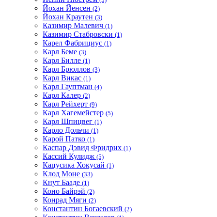
Йохан Йенсен
(2)
Йохан Краутен
(3)
Казимир Малевич
(1)
Казимир Стабровски
(1)
Карел Фабрициус
(1)
Карл Беме
(3)
Карл Билле
(1)
Карл Брюллов
(3)
Карл Викас
(1)
Карл Гауптман
(4)
Карл Калер
(2)
Карл Рейхерт
(9)
Карл Хагемейстер
(5)
Карл Шпицвег
(1)
Карло Дольчи
(1)
Карой Патко
(1)
Каспар Дэвид Фридрих
(1)
Кассий Кулидж
(5)
Кацусика Хокусай
(1)
Клод Моне
(33)
Кнут Бааде
(1)
Коно Байрэй
(2)
Конрад Мяги
(2)
Константин Богаевский
(2)