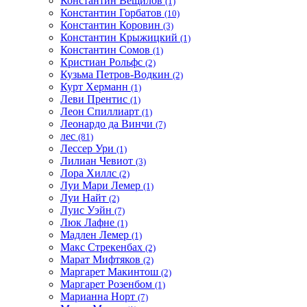
Константин Вещилов
(1)
Константин Горбатов
(10)
Константин Коровин
(3)
Константин Крыжицкий
(1)
Константин Сомов
(1)
Кристиан Рольфс
(2)
Кузьма Петров-Водкин
(2)
Курт Херманн
(1)
Леви Прентис
(1)
Леон Спиллиарт
(1)
Леонардо да Винчи
(7)
лес
(81)
Лессер Ури
(1)
Лилиан Чевиот
(3)
Лора Хиллс
(2)
Луи Мари Лемер
(1)
Луи Найт
(2)
Луис Уэйн
(7)
Люк Лафне
(1)
Мадлен Лемер
(1)
Макс Стрекенбах
(2)
Марат Мифтяков
(2)
Маргарет Макинтош
(2)
Маргарет Розенбом
(1)
Марианна Норт
(7)