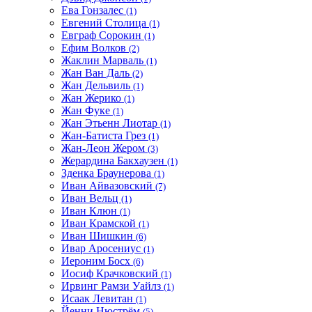
Ева Гонзалес
(1)
Евгений Столица
(1)
Евграф Сорокин
(1)
Ефим Волков
(2)
Жаклин Марваль
(1)
Жан Ван Даль
(2)
Жан Дельвиль
(1)
Жан Жерико
(1)
Жан Фуке
(1)
Жан Этьенн Лиотар
(1)
Жан-Батиста Грез
(1)
Жан-Леон Жером
(3)
Жерардина Бакхаузен
(1)
Зденка Браунерова
(1)
Иван Айвазовский
(7)
Иван Вельц
(1)
Иван Клюн
(1)
Иван Крамской
(1)
Иван Шишкин
(6)
Ивар Аросениус
(1)
Иероним Босх
(6)
Иосиф Крачковский
(1)
Ирвинг Рамзи Уайлз
(1)
Исаак Левитан
(1)
Йенни Нюстрём
(5)