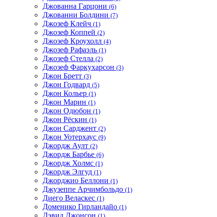
Джованна Гарцони
(6)
Джованни Болдини
(7)
Джозеф Клейч
(1)
Джозеф Коппей
(2)
Джозеф Кроухолл
(4)
Джозеф Рафаэль
(1)
Джозеф Стелла
(2)
Джозеф Фаркухарсон
(3)
Джон Бретт
(3)
Джон Годвард
(5)
Джон Кольер
(1)
Джон Марин
(1)
Джон Одюбон
(1)
Джон Рёскин
(1)
Джон Сарджент
(2)
Джон Уотерхаус
(9)
Джордж Аулт
(2)
Джордж Барбье
(6)
Джордж Холмс
(1)
Джордж Элгуд
(1)
Джорджио Беллони
(1)
Джузеппе Арчимбольдо
(1)
Диего Веласкес
(1)
Доменико Гирландайо
(1)
Дэвид Джонсон
(1)