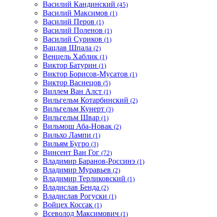
Василий Кандинский
(45)
Василий Максимов
(1)
Василий Перов
(1)
Василий Поленов
(1)
Василий Суриков
(1)
Вацлав Шпала
(2)
Венцель Хаблик
(1)
Виктор Батурин
(1)
Виктор Борисов-Мусатов
(1)
Виктор Васнецов
(5)
Виллем Ван Алст
(1)
Вильгельм Котарбинский
(2)
Вильгельм Кунерт
(3)
Вильгельм Швар
(1)
Вильмош Аба-Новак
(2)
Вильхо Лампи
(1)
Вильям Бугро
(3)
Винсент Ван Гог
(72)
Владимир Баранов-Россинэ
(1)
Владимир Муравьев
(2)
Владимир Терликовский
(1)
Владислав Бенда
(2)
Владислав Рогуски
(1)
Войцех Коссак
(1)
Всеволод Максимович
(1)