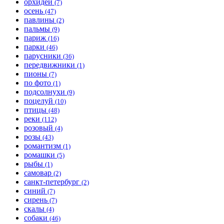
орхидеи
(7)
осень
(47)
павлины
(2)
пальмы
(9)
париж
(16)
парки
(46)
парусники
(36)
передвижники
(1)
пионы
(7)
по фото
(1)
подсолнухи
(9)
поцелуй
(10)
птицы
(48)
реки
(112)
розовый
(4)
розы
(43)
романтизм
(1)
ромашки
(5)
рыбы
(1)
самовар
(2)
санкт-петербург
(2)
синий
(7)
сирень
(7)
скалы
(4)
собаки
(46)