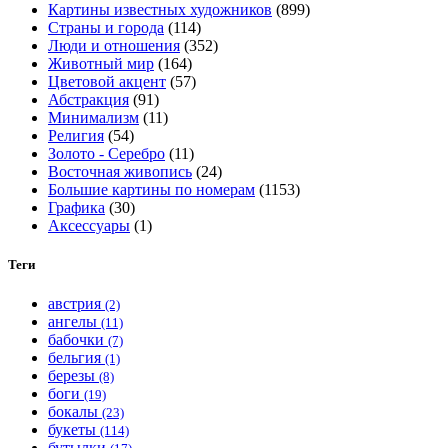
Картины известных художников
(899)
на
Страны и города
(114)
странице
Люди и отношения
(352)
товара.
Животный мир
(164)
Цветовой акцент
(57)
Абстракция
(91)
Минимализм
(11)
Религия
(54)
Золото - Серебро
(11)
Восточная живопись
(24)
Большие картины по номерам
(1153)
Графика
(30)
Аксессуары
(1)
Теги
австрия
(2)
ангелы
(11)
бабочки
(7)
бельгия
(1)
березы
(8)
боги
(19)
бокалы
(23)
букеты
(114)
бутылки