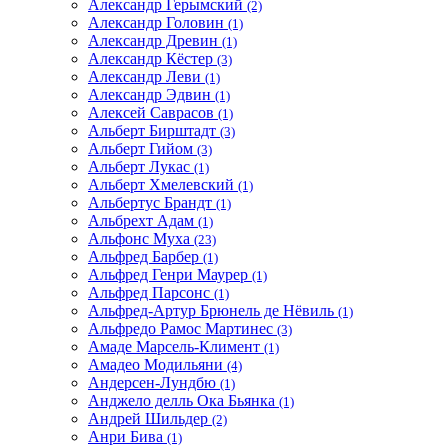
Александр Герымский
(2)
Александр Головин
(1)
Александр Древин
(1)
Александр Кёстер
(3)
Александр Леви
(1)
Александр Эдвин
(1)
Алексей Саврасов
(1)
Альберт Бирштадт
(3)
Альберт Гийом
(3)
Альберт Лукас
(1)
Альберт Хмелевский
(1)
Альбертус Брандт
(1)
Альбрехт Адам
(1)
Альфонс Муха
(23)
Альфред Барбер
(1)
Альфред Генри Маурер
(1)
Альфред Парсонс
(1)
Альфред-Артур Брюнель де Нёвиль
(1)
Альфредо Рамос Мартинес
(3)
Амаде Марсель-Климент
(1)
Амадео Модильяни
(4)
Андерсен-Лундбю
(1)
Анджело делль Ока Бьянка
(1)
Андрей Шильдер
(2)
Анри Бива
(1)