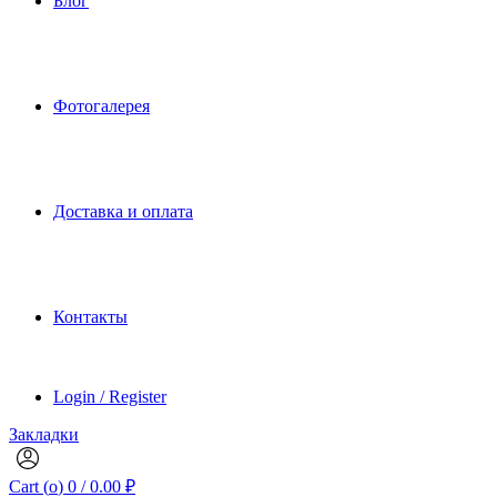
Блог
Фотогалерея
Доставка и оплата
Контакты
Login / Register
Закладки
Cart (
o
)
0
/
0.00
₽