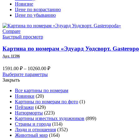
Новизне
Цене по возрастанию
Цене по убыванию
Compare
Быстрый просмотр
Картина по номерам «Эдуард Уодсворт. Gasterop
Арт. 11596
Диапазон
1591.00
₽
–
10260.00
₽
цен:
Этот
Выберите параметры
1591.00 ₽
товар
Закрыть
имеет
–
Все картины по номерам
несколько
10260.00 ₽
Новинки
(20)
вариаций.
Картины по номерам по фото
(1)
Опции
Пейзажи
(429)
можно
Натюрморты
(223)
выбрать
Картины известных художников
(899)
на
Страны и города
(114)
странице
Люди и отношения
(352)
товара.
Животный мир
(164)