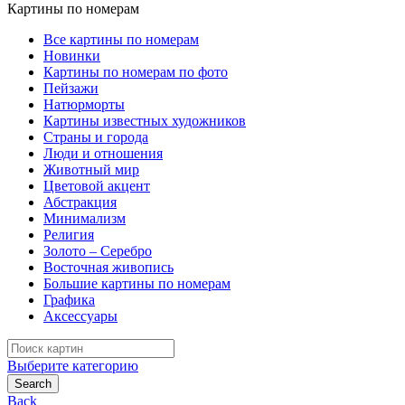
Картины по номерам
Все картины по номерам
Новинки
Картины по номерам по фото
Пейзажи
Натюрморты
Картины известных художников
Страны и города
Люди и отношения
Животный мир
Цветовой акцент
Абстракция
Минимализм
Религия
Золото – Серебро
Восточная живопись
Большие картины по номерам
Графика
Аксессуары
Search
for:
Выберите категорию
Search
Back