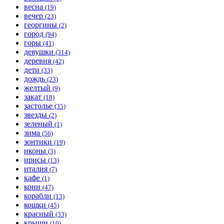
весна
(19)
вечер
(23)
георгины
(2)
город
(94)
горы
(41)
девушки
(314)
деревня
(42)
дети
(33)
дождь
(23)
желтый
(9)
закат
(18)
застолье
(35)
звезды
(2)
зеленый
(1)
зима
(56)
зонтики
(19)
иконы
(3)
ирисы
(13)
италия
(7)
кафе
(1)
кони
(47)
корабли
(13)
кошки
(45)
красный
(33)
крыши
(10)