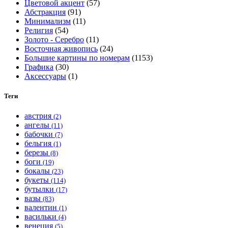
Цветовой акцент
(57)
Абстракция
(91)
Минимализм
(11)
Религия
(54)
Золото - Серебро
(11)
Восточная живопись
(24)
Большие картины по номерам
(1153)
Графика
(30)
Аксессуары
(1)
Теги
австрия
(2)
ангелы
(11)
бабочки
(7)
бельгия
(1)
березы
(8)
боги
(19)
бокалы
(23)
букеты
(114)
бутылки
(17)
вазы
(83)
валентин
(1)
васильки
(4)
венеция
(5)