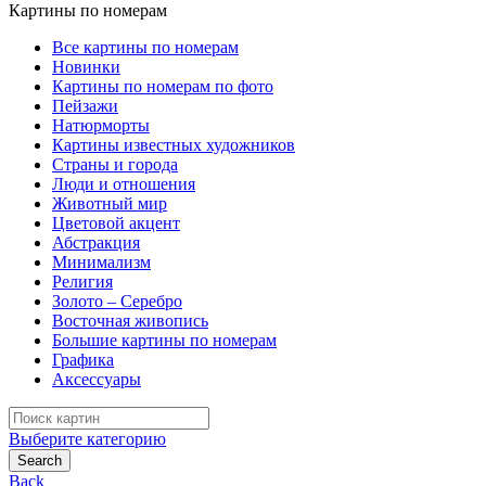
Картины по номерам
Все картины по номерам
Новинки
Картины по номерам по фото
Пейзажи
Натюрморты
Картины известных художников
Страны и города
Люди и отношения
Животный мир
Цветовой акцент
Абстракция
Минимализм
Религия
Золото – Серебро
Восточная живопись
Большие картины по номерам
Графика
Аксессуары
Search
for:
Выберите категорию
Search
Back