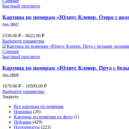
–
имеет
Compare
несколько
Быстрый просмотр
8672.00 ₽
вариаций.
Опции
Картина по номерам «Юлиус Клевер. Озеро с в
можно
Арт. 10427
выбрать
на
Диапазон
2336.00
₽
–
6622.00
₽
странице
цен:
Этот
Выберите параметры
товара.
2336.00 ₽
товар
–
имеет
Compare
несколько
Быстрый просмотр
6622.00 ₽
вариаций.
Опции
Картина по номерам «Юлиус Клевер. Пруд с бел
можно
Арт. 10426
выбрать
на
Диапазон
1679.00
₽
–
10509.00
₽
странице
цен:
Этот
Выберите параметры
товара.
1679.00 ₽
товар
Закрыть
имеет
–
Все картины по номерам
несколько
10509.00 ₽
Новинки
(20)
вариаций.
Картины по номерам по фото
(1)
Опции
Пейзажи
(429)
можно
Натюрморты
(223)
выбрать