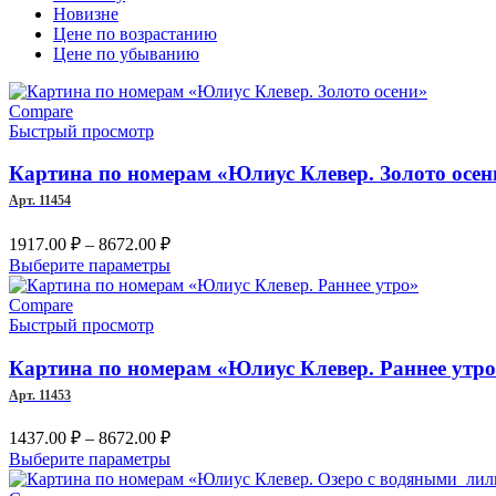
Новизне
Цене по возрастанию
Цене по убыванию
Compare
Быстрый просмотр
Картина по номерам «Юлиус Клевер. Золото осен
Арт. 11454
Диапазон
1917.00
₽
–
8672.00
₽
цен:
Этот
Выберите параметры
1917.00 ₽
товар
–
имеет
Compare
несколько
Быстрый просмотр
8672.00 ₽
вариаций.
Опции
Картина по номерам «Юлиус Клевер. Раннее утр
можно
Арт. 11453
выбрать
на
Диапазон
1437.00
₽
–
8672.00
₽
странице
цен:
Этот
Выберите параметры
товара.
1437.00 ₽
товар