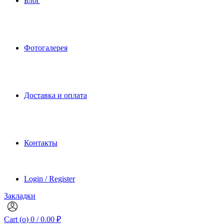
Блог
Фотогалерея
Доставка и оплата
Контакты
Login / Register
Закладки
Cart (
o
)
0
/
0.00
₽