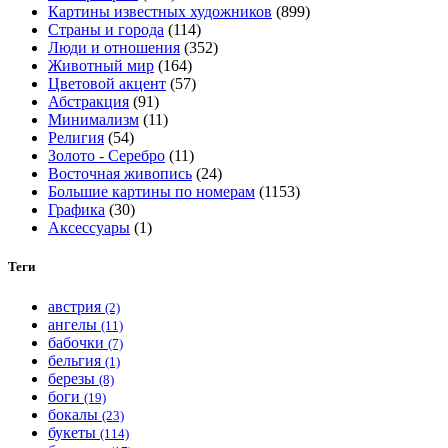
Картины известных художников
(899)
на
Страны и города
(114)
странице
Люди и отношения
(352)
товара.
Животный мир
(164)
Цветовой акцент
(57)
Абстракция
(91)
Минимализм
(11)
Религия
(54)
Золото - Серебро
(11)
Восточная живопись
(24)
Большие картины по номерам
(1153)
Графика
(30)
Аксессуары
(1)
Теги
австрия
(2)
ангелы
(11)
бабочки
(7)
бельгия
(1)
березы
(8)
боги
(19)
бокалы
(23)
букеты
(114)