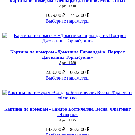
Картина по номерам «Леонардо да Винчи. Мона Лиза»
Опции
Арт. 11518
можно
выбрать
Диапазон
1679.00
₽
–
7452.00
₽
на
цен:
Этот
Выберите параметры
странице
1679.00 ₽
товар
товара.
–
имеет
несколько
7452.00 ₽
вариаций.
Опции
Картина по номерам «Доменико Гирландайо. Портрет
можно
Джованны Торнабуони»
выбрать
Арт. 11780
на
странице
Диапазон
2336.00
₽
–
6622.00
₽
товара.
цен:
Этот
Выберите параметры
2336.00 ₽
товар
–
имеет
несколько
6622.00 ₽
вариаций.
Опции
Картина по номерам «Сандро Боттичелли. Весна. Фрагмент
можно
«Флора»»
выбрать
Арт. 11025
на
странице
Диапазон
1437.00
₽
–
8672.00
₽
товара.
цен:
Этот