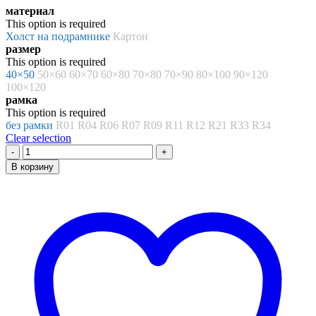
материал
1272.00 ₽
This option is required
–
Холст на подрамнике
Картон
8261.00 ₽
размер
This option is required
40×50
50×60
60×70
60×80
70×80
70×90
80×100
90×120
100×120
рамка
This option is required
без рамки
R01
R04
R06
R07
R09
R11
R12
R21
R33
R34
Clear selection
Количество
товара
В корзину
Картина
по
номерам
«Долгая
дорога»