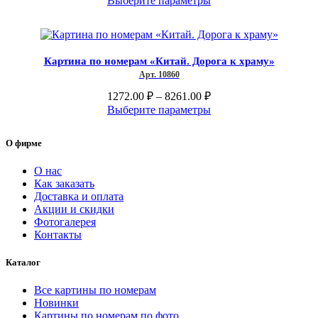
Выберите параметры
1437.00 ₽
товар
–
имеет
несколько
8672.00 ₽
вариаций.
Картина по номерам «Китай. Дорога к храму»
Опции
Арт. 10860
можно
выбрать
Диапазон
1272.00
₽
–
8261.00
₽
на
цен:
Этот
Выберите параметры
странице
1272.00 ₽
товар
товара.
–
имеет
О фирме
несколько
8261.00 ₽
вариаций.
О нас
Опции
Как заказать
можно
Доставка и оплата
выбрать
Акции и скидки
на
Фотогалерея
странице
Контакты
товара.
Каталог
Все картины по номерам
Новинки
Картины по номерам по фото