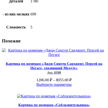
Деталей
1780
- из них мелких
699
Сложность
5
Похожие
Картина по номерам «Джон Сингер Сарджент. Персей на
Пегасе, сразивший Медузу»
Арт. 10580
Диапазон
1206.00
₽
–
8055.00
₽
цен:
Этот
Выберите параметры
1206.00 ₽
товар
–
имеет
несколько
8055.00 ₽
вариаций.
Картина по номерам «Соблазнительница»
Опции