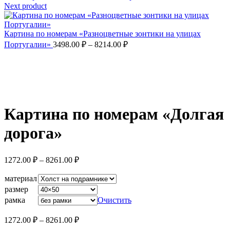
це
Next product
12
–
Картина по номерам «Разноцветные зонтики на улицах
82
Диапазон
Португалии»
3498.00
₽
–
8214.00
₽
цен:
3498.00 ₽
–
8214.00 ₽
Увеличить
Картина по номерам «Долгая
дорога»
Диапазон
1272.00
₽
–
8261.00
₽
цен:
1272.00 ₽
материал
–
размер
8261.00 ₽
рамка
Очистить
Диапазон
1272.00
₽
–
8261.00
₽
цен: