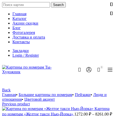
Search
Search
for:
Главная
Каталог
Акции скидки
Блог
Фотогалерея
Доставка и оплата
Контакты
Закладки
Login / Register
0
Back
Главная
•
Большие картины по номерам
•
Пейзажи
•
Люди и
отношения
•
Цветовой акцент
Previous product
Картина
Д
по номерам «Желтое такси Нью-Йорка»
1272.00
₽
–
8261.00
₽