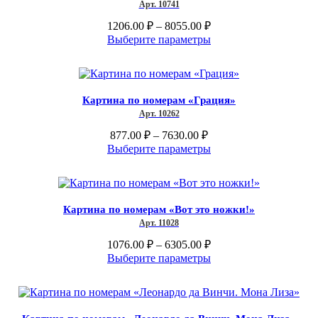
Арт. 10741
можно
выбрать
Диапазон
1206.00
₽
–
8055.00
₽
на
цен:
Этот
Выберите параметры
странице
1206.00 ₽
товар
товара.
–
имеет
несколько
8055.00 ₽
вариаций.
Картина по номерам «Грация»
Опции
Арт. 10262
можно
выбрать
Диапазон
877.00
₽
–
7630.00
₽
на
цен:
Этот
Выберите параметры
странице
877.00 ₽
товар
товара.
–
имеет
несколько
7630.00 ₽
вариаций.
Картина по номерам «Вот это ножки!»
Опции
Арт. 11028
можно
выбрать
Диапазон
1076.00
₽
–
6305.00
₽
на
цен:
Этот
Выберите параметры
странице
1076.00 ₽
товар
товара.
–
имеет
несколько
6305.00 ₽
вариаций.