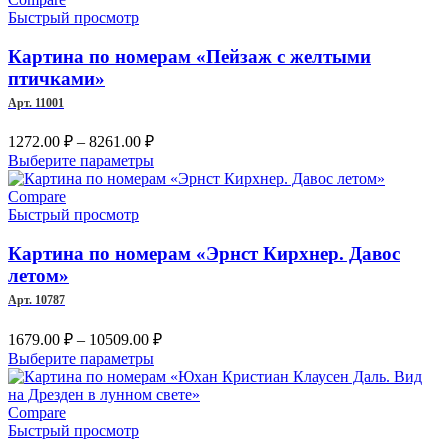
несколько
Быстрый просмотр
6622.00 ₽
вариаций.
Опции
Картина по номерам «Пейзаж с желтыми
можно
птичками»
выбрать
Арт. 11001
на
странице
Диапазон
1272.00
₽
–
8261.00
₽
товара.
цен:
Этот
Выберите параметры
1272.00 ₽
товар
–
имеет
Compare
несколько
Быстрый просмотр
8261.00 ₽
вариаций.
Опции
Картина по номерам «Эрнст Кирхнер. Давос
можно
летом»
выбрать
Арт. 10787
на
странице
Диапазон
1679.00
₽
–
10509.00
₽
товара.
цен:
Этот
Выберите параметры
1679.00 ₽
товар
имеет
–
несколько
Compare
10509.00 ₽
вариаций.
Быстрый просмотр
Опции