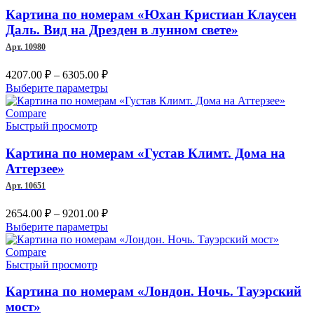
можно
Картина по номерам «Юхан Кристиан Клаусен
выбрать
Даль. Вид на Дрезден в лунном свете»
на
Арт. 10980
странице
товара.
Диапазон
4207.00
₽
–
6305.00
₽
цен:
Этот
Выберите параметры
4207.00 ₽
товар
–
имеет
Compare
несколько
Быстрый просмотр
6305.00 ₽
вариаций.
Опции
Картина по номерам «Густав Климт. Дома на
можно
Аттерзее»
выбрать
Арт. 10651
на
странице
Диапазон
2654.00
₽
–
9201.00
₽
товара.
цен:
Этот
Выберите параметры
2654.00 ₽
товар
–
имеет
Compare
несколько
Быстрый просмотр
9201.00 ₽
вариаций.
Опции
Картина по номерам «Лондон. Ночь. Тауэрский
можно
мост»