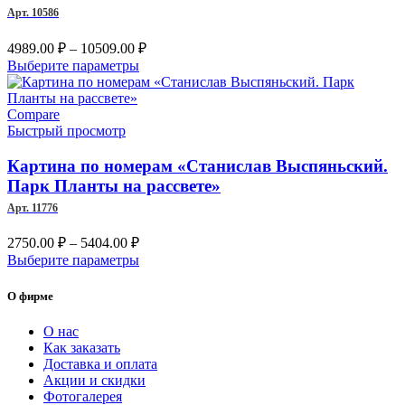
выбрать
Арт. 10586
на
странице
Диапазон
4989.00
₽
–
10509.00
₽
товара.
цен:
Этот
Выберите параметры
4989.00 ₽
товар
имеет
–
несколько
Compare
10509.00 ₽
вариаций.
Быстрый просмотр
Опции
можно
Картина по номерам «Станислав Выспяньский.
выбрать
Парк Планты на рассвете»
на
Арт. 11776
странице
товара.
Диапазон
2750.00
₽
–
5404.00
₽
цен:
Этот
Выберите параметры
2750.00 ₽
товар
–
имеет
О фирме
несколько
5404.00 ₽
вариаций.
О нас
Опции
Как заказать
можно
Доставка и оплата
выбрать
Акции и скидки
на
Фотогалерея