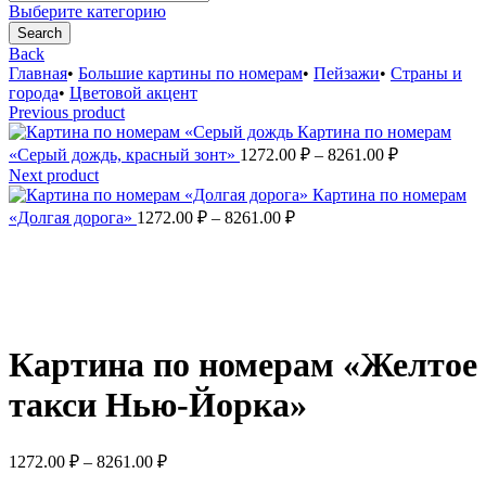
for:
Выберите категорию
Search
Back
Главная
•
Большие картины по номерам
•
Пейзажи
•
Страны и
города
•
Цветовой акцент
Previous product
Картина по номерам
Диапазон
«Серый дождь, красный зонт»
1272.00
₽
–
8261.00
₽
цен:
Next product
1272.00 ₽
Картина по номерам
Диапазон
–
«Долгая дорога»
1272.00
₽
–
8261.00
₽
цен:
8261.00 ₽
1272.00 ₽
–
8261.00 ₽
Увеличить
Картина по номерам «Желтое
такси Нью-Йорка»
Диапазон
1272.00
₽
–
8261.00
₽
цен: