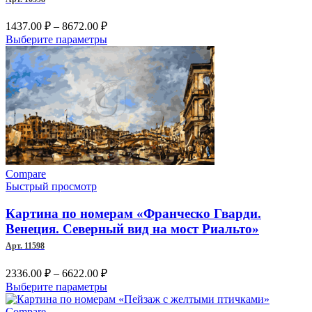
Диапазон
1437.00
₽
–
8672.00
₽
цен:
Этот
Выберите параметры
1437.00 ₽
товар
–
имеет
несколько
8672.00 ₽
вариаций.
Опции
можно
выбрать
на
странице
товара.
Compare
Быстрый просмотр
Картина по номерам «Франческо Гварди.
Венеция. Северный вид на мост Риальто»
Арт. 11598
Диапазон
2336.00
₽
–
6622.00
₽
цен:
Этот
Выберите параметры
2336.00 ₽
товар
–
имеет
Compare