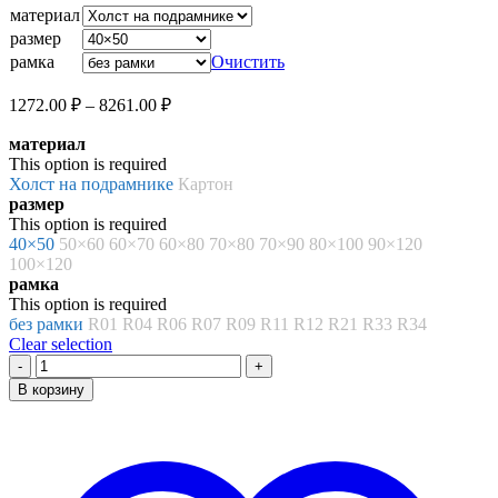
1272.00 ₽
материал
–
размер
8261.00 ₽
рамка
Очистить
Диапазон
1272.00
₽
–
8261.00
₽
цен:
материал
1272.00 ₽
This option is required
–
Холст на подрамнике
Картон
8261.00 ₽
размер
This option is required
40×50
50×60
60×70
60×80
70×80
70×90
80×100
90×120
100×120
рамка
This option is required
без рамки
R01
R04
R06
R07
R09
R11
R12
R21
R33
R34
Clear selection
Количество
товара
В корзину
Картина
по
номерам
«Желтое
такси