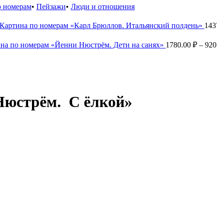
о номерам
•
Пейзажи
•
Люди и отношения
Картина по номерам «Карл Брюллов. Итальянский полдень»
143
на по номерам «Йенни Нюстрём. Дети на санях»
1780.00
₽
–
920
Нюстрём. С ёлкой»