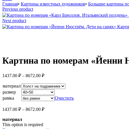
Главная
•
Картины известных художников
•
Большие картины п
Previous product
Next product
Карти
Увеличить
Картина по номерам «Йенни 
Диапазон
1437.00
₽
–
8672.00
₽
цен:
1437.00 ₽
материал
–
размер
8672.00 ₽
рамка
Очистить
Диапазон
1437.00
₽
–
8672.00
₽
цен:
материал
1437.00 ₽
This option is required
–