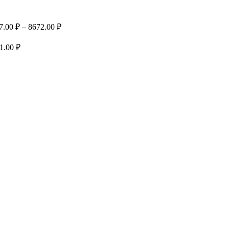
Диапазон
7.00
₽
–
8672.00
₽
цен:
1437.00 ₽
Диапазон
1.00
₽
цен:
–
1780.00 ₽
8672.00 ₽
–
9201.00 ₽