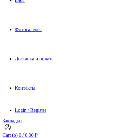
Блог
Фотогалерея
Доставка и оплата
Контакты
Login / Register
Закладки
Cart (
o
)
0
/
0.00
₽