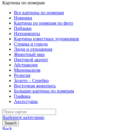
Картины по номерам
Все картины по номерам
Новинки
Картины по номерам по фото
Пейзажи
Натюрморты
Картины известных художников
Страны и города
Люди и отношения
Животный мир
Цветовой акцент
Абстракция
Минимализм
Религия
Золото – Серебро
Восточная живопись
Большие картины по номерам
Графика
Аксессуары
Search
for:
Выберите категорию
Search
Back