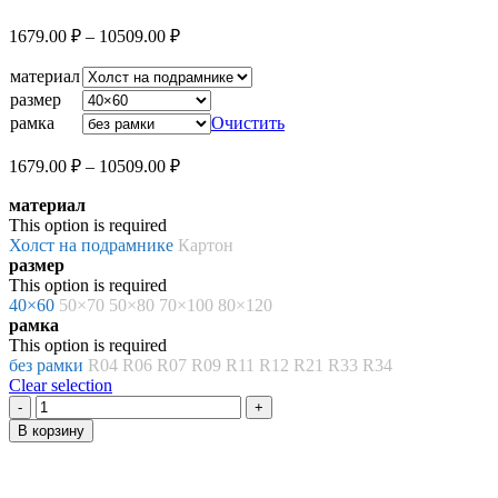
Диапазон
1679.00
₽
–
10509.00
₽
цен:
1679.00 ₽
материал
–
размер
10509.00 ₽
рамка
Очистить
Диапазон
1679.00
₽
–
10509.00
₽
цен:
материал
1679.00 ₽
This option is required
–
Холст на подрамнике
Картон
10509.00 ₽
размер
This option is required
40×60
50×70
50×80
70×100
80×120
рамка
This option is required
без рамки
R04
R06
R07
R09
R11
R12
R21
R33
R34
Clear selection
Количество
товара
В корзину
Картина
по
номерам