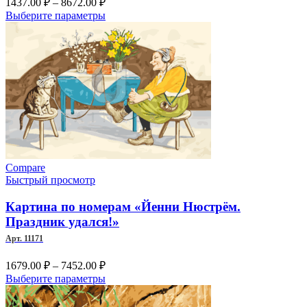
1437.00
₽
–
8672.00
₽
цен:
Этот
Выберите параметры
1437.00 ₽
товар
–
имеет
несколько
8672.00 ₽
вариаций.
Опции
можно
выбрать
на
странице
товара.
Compare
Быстрый просмотр
Картина по номерам «Йенни Нюстрём.
Праздник удался!»
Арт. 11171
Диапазон
1679.00
₽
–
7452.00
₽
цен:
Этот
Выберите параметры
1679.00 ₽
товар
–
имеет