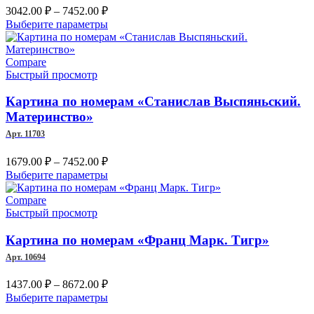
Диапазон
3042.00
₽
–
7452.00
₽
товара.
цен:
Этот
Выберите параметры
3042.00 ₽
товар
–
имеет
несколько
Compare
7452.00 ₽
вариаций.
Быстрый просмотр
Опции
можно
Картина по номерам «Станислав Выспяньский.
выбрать
Материнство»
на
Арт. 11703
странице
товара.
Диапазон
1679.00
₽
–
7452.00
₽
цен:
Этот
Выберите параметры
1679.00 ₽
товар
–
имеет
Compare
несколько
Быстрый просмотр
7452.00 ₽
вариаций.
Опции
Картина по номерам «Франц Марк. Тигр»
можно
Арт. 10694
выбрать
на
Диапазон
1437.00
₽
–
8672.00
₽
странице
цен:
Этот
Выберите параметры
товара.
1437.00 ₽
товар