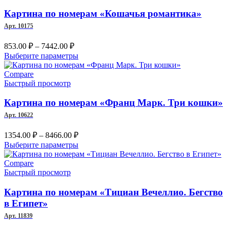
вариаций.
Опции
Картина по номерам «Кошачья романтика»
можно
Арт. 10175
выбрать
на
Диапазон
853.00
₽
–
7442.00
₽
странице
цен:
Этот
Выберите параметры
товара.
853.00 ₽
товар
–
имеет
Compare
несколько
Быстрый просмотр
7442.00 ₽
вариаций.
Опции
Картина по номерам «Франц Марк. Три кошки»
можно
Арт. 10622
выбрать
на
Диапазон
1354.00
₽
–
8466.00
₽
странице
цен:
Этот
Выберите параметры
товара.
1354.00 ₽
товар
–
имеет
Compare
несколько
Быстрый просмотр
8466.00 ₽
вариаций.
Опции
Картина по номерам «Тициан Вечеллио. Бегство
можно
в Египет»
выбрать
Арт. 11839
на
странице