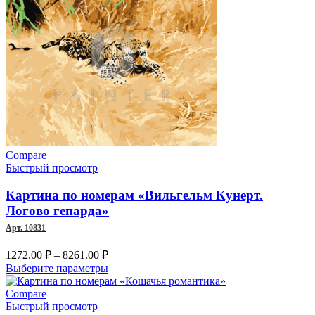
несколько
7452.00 ₽
вариаций.
Опции
можно
выбрать
на
странице
товара.
Compare
Быстрый просмотр
Картина по номерам «Вильгельм Кунерт.
Логово гепарда»
Арт. 10831
Диапазон
1272.00
₽
–
8261.00
₽
цен:
Этот
Выберите параметры
1272.00 ₽
товар
–
имеет
Compare
несколько
Быстрый просмотр
8261.00 ₽