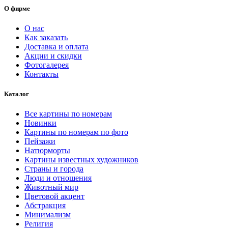
–
имеет
О фирме
несколько
8672.00 ₽
вариаций.
О нас
Опции
Как заказать
можно
Доставка и оплата
выбрать
Акции и скидки
на
Фотогалерея
странице
Контакты
товара.
Каталог
Все картины по номерам
Новинки
Картины по номерам по фото
Пейзажи
Натюрморты
Картины известных художников
Страны и города
Люди и отношения
Животный мир
Цветовой акцент
Абстракция
Минимализм
Религия