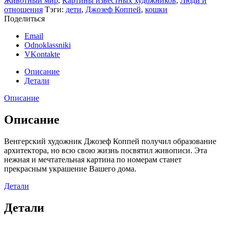
Животный мир
,
Картины известных художников
,
Люди и
отношения
Тэги:
дети
,
Джозеф Коппей
,
кошки
Поделиться
Email
Odnoklassniki
VKontakte
Описание
Детали
Описание
Описание
Венгерский художник Джозеф Коппей получил образование
архитектора, но всю свою жизнь посвятил живописи. Эта
нежная и мечтательная картина по номерам станет
прекрасным украшение Вашего дома.
Детали
Детали