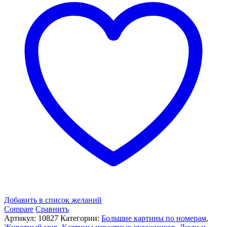
«Джозеф
Коппей.
Девочки
с
котенком»
Добавить в список желаний
Compare
Сравнить
Артикул:
10827
Категории:
Большие картины по номерам
,