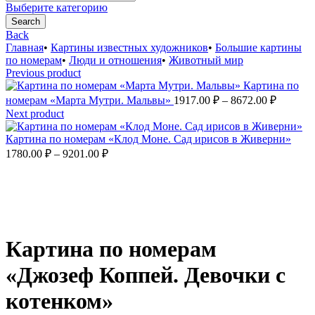
for:
Выберите категорию
Search
Back
Главная
•
Картины известных художников
•
Большие картины
по номерам
•
Люди и отношения
•
Животный мир
Previous product
Картина по
Диапаз
номерам «Марта Мутри. Мальвы»
1917.00
₽
–
8672.00
₽
цен:
Next product
1917.00
–
Картина по номерам «Клод Моне. Сад ирисов в Живерни»
Диапазон
8672.00
1780.00
₽
–
9201.00
₽
цен:
1780.00 ₽
–
9201.00 ₽
Увеличить
Картина по номерам
«Джозеф Коппей. Девочки с
котенком»