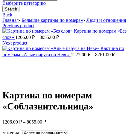
for:
Выберите категорию
Search
Back
Главная
•
Большие картины по номерам
•
Люди и отношения
Previous product
Картина по номерам «Без
Диапазон
слов»
1206.00
₽
–
8055.00
₽
цен:
Next product
1206.00 ₽
Картина по
–
Диапазон
номерам «Алые паруса на Неве»
1272.00
₽
–
8261.00
₽
цен:
8055.00 ₽
1272.00 ₽
–
8261.00 ₽
Увеличить
Картина по номерам
«Соблазнительница»
Диапазон
1206.00
₽
–
8055.00
₽
цен:
1206.00 ₽
материал