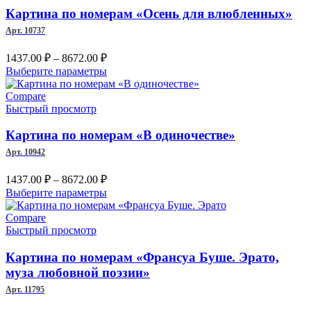
Опции
Картина по номерам «Осень для влюбленных»
можно
Арт. 10737
выбрать
на
Диапазон
1437.00
₽
–
8672.00
₽
странице
цен:
Этот
Выберите параметры
товара.
1437.00 ₽
товар
–
имеет
Compare
несколько
Быстрый просмотр
8672.00 ₽
вариаций.
Опции
Картина по номерам «В одиночестве»
можно
Арт. 10942
выбрать
на
Диапазон
1437.00
₽
–
8672.00
₽
странице
цен:
Этот
Выберите параметры
товара.
1437.00 ₽
товар
–
имеет
Compare
несколько
Быстрый просмотр
8672.00 ₽
вариаций.
Опции
Картина по номерам «Франсуа Буше. Эрато,
можно
муза любовной поэзии»
выбрать
Арт. 11795
на
странице