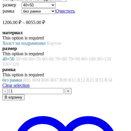
–
размер
8055.00 ₽
рамка
Очистить
Диапазон
1206.00
₽
–
8055.00
₽
цен:
материал
1206.00 ₽
This option is required
–
Холст на подрамнике
Картон
8055.00 ₽
размер
This option is required
40×50
50×60
60×70
60×80
70×80
70×90
80×100
90×120
100×120
рамка
This option is required
без рамки
R01
R04
R06
R07
R09
R11
R12
R21
R33
R34
Clear selection
Количество
товара
В корзину
Картина
по
номерам
«Соблазнительница»