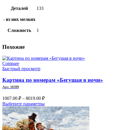
Деталей
133
- из них мелких
Сложность
1
Похожие
Compare
Быстрый просмотр
Картина по номерам «Бегущая в ночи»
Арт. 10399
Диапазон
1007.00
₽
–
8019.00
₽
цен:
Этот
Выберите параметры
1007.00 ₽
товар
–
имеет
несколько
8019.00 ₽
вариаций.
Опции