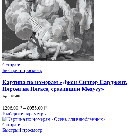
Compare
Быстрый просмотр
Картина по номерам «Джон Сингер Сарджент.
Персей на Пегасе, сразивший Медузу»
Арт. 10580
Диапазон
1206.00
₽
–
8055.00
₽
цен:
Этот
Выберите параметры
1206.00 ₽
товар
–
имеет
Compare
несколько
Быстрый просмотр
8055.00 ₽
вариаций.