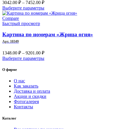
Диапазон
3042.00
₽
–
7452.00
₽
товара.
цен:
Этот
Выберите параметры
3042.00 ₽
товар
–
имеет
Compare
несколько
Быстрый просмотр
7452.00 ₽
вариаций.
Опции
Картина по номерам «Жрица огня»
можно
Арт. 10349
выбрать
на
Диапазон
1348.00
₽
–
9201.00
₽
странице
цен:
Этот
Выберите параметры
товара.
1348.00 ₽
товар
–
имеет
О фирме
несколько
9201.00 ₽
вариаций.
О нас
Опции
Как заказать
можно
Доставка и оплата
выбрать
Акции и скидки
на
Фотогалерея
странице
Контакты
товара.
Каталог