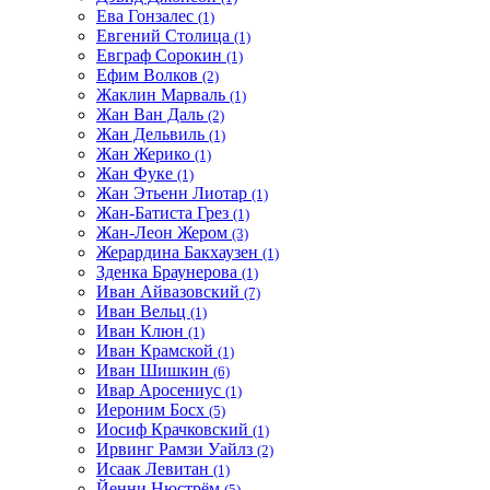
Ева Гонзалес
(1)
Евгений Столица
(1)
Евграф Сорокин
(1)
Ефим Волков
(2)
Жаклин Марваль
(1)
Жан Ван Даль
(2)
Жан Дельвиль
(1)
Жан Жерико
(1)
Жан Фуке
(1)
Жан Этьенн Лиотар
(1)
Жан-Батиста Грез
(1)
Жан-Леон Жером
(3)
Жерардина Бакхаузен
(1)
Зденка Браунерова
(1)
Иван Айвазовский
(7)
Иван Вельц
(1)
Иван Клюн
(1)
Иван Крамской
(1)
Иван Шишкин
(6)
Ивар Аросениус
(1)
Иероним Босх
(5)
Иосиф Крачковский
(1)
Ирвинг Рамзи Уайлз
(2)
Исаак Левитан
(1)
Йенни Нюстрём
(5)