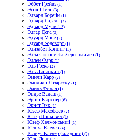
Эббот Грейвз
(1)
Эгон Шиле
(3)
Эдвард Борейн
(1)
Эдвард Ладелл
(2)
Эдвард Мунк
(12)
Эдгар Дега
(3)
Эдуард Мане
(2)
Эдуард Уодсворт
(1)
Элизабет Конинг
(1)
Элла Софонисба Хергешаймер
(1)
Эллен Фарр
(1)
Эль Греко
(2)
Эль Лисицкий
(1)
Эмили Карр
(2)
Эмилиан Лазареску
(1)
Эмиль Филла
(1)
Эндре Вадаш
(1)
Эрнст Кирхнер
(6)
Эрнст Экк
(1)
Юзеф Мехоффер
(2)
Юзеф Панкевич
(1)
Юзеф Хелмонський
(1)
Юлиус Клевер
(4)
Юлиус Клевер (младший)
(2)
Юло Левин
(1)