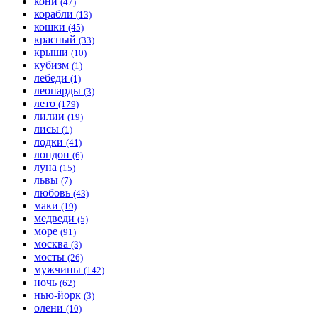
кони
(47)
корабли
(13)
кошки
(45)
красный
(33)
крыши
(10)
кубизм
(1)
лебеди
(1)
леопарды
(3)
лето
(179)
лилии
(19)
лисы
(1)
лодки
(41)
лондон
(6)
луна
(15)
львы
(7)
любовь
(43)
маки
(19)
медведи
(5)
море
(91)
москва
(3)
мосты
(26)
мужчины
(142)
ночь
(62)
нью-йорк
(3)
олени
(10)