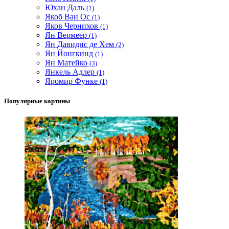
Юхан Даль
(1)
Якоб Ван Ос
(1)
Яков Чернихов
(1)
Ян Вермеер
(1)
Ян Давидис де Хем
(2)
Ян Йонгкинд
(1)
Ян Матейко
(3)
Янкель Адлер
(1)
Яромир Функе
(1)
Популярные картины