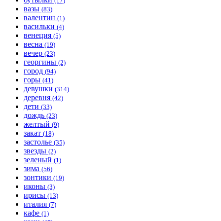
(17)
вазы
(83)
валентин
(1)
васильки
(4)
венеция
(5)
весна
(19)
вечер
(23)
георгины
(2)
город
(94)
горы
(41)
девушки
(314)
деревня
(42)
дети
(33)
дождь
(23)
желтый
(9)
закат
(18)
застолье
(35)
звезды
(2)
зеленый
(1)
зима
(56)
зонтики
(19)
иконы
(3)
ирисы
(13)
италия
(7)
кафе
(1)