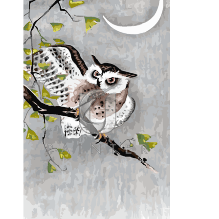
2513.00 ₽
–
9201.00 ₽