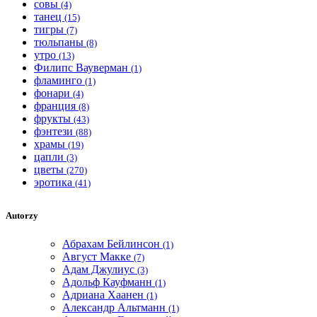
совы
(4)
танец
(15)
тигры
(7)
тюльпаны
(8)
утро
(13)
Филипс Вауверман
(1)
фламинго
(1)
фонари
(4)
франция
(8)
фрукты
(43)
фэнтези
(88)
храмы
(19)
цапли
(3)
цветы
(270)
эротика
(41)
Autorzy
Абрахам Бейлинсон
(1)
Август Макке
(7)
Адам Джулиус
(3)
Адольф Кауфманн
(1)
Адриана Хаанен
(1)
Александр Альтманн
(1)