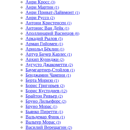
Анри Кросс
(3)
Анри Мартин
(1)
Анри Приват-Лайвмонт
(1)
Анри Руссо
(2)
Антони Кристенсен
(1)
Антонис Ван Дейк
(1)
Аполлинарий Васнецов
(6)
Аркадий Рылов
(5)
Арман Гийомен
(1)
Арнольд Бёклин
(1)
Артур Бичер Карлес
(1)
Архип Куинджи
(2)
Аугусто Джакометти
(2)
Баумгартнер-Стойлов
(1)
Бенджамин Чампни
(1)
Берта Моризо
(1)
Борис Григорьев
(2)
Борис Кустодиев
(12)
Брайтон Ривьер
(2)
Бруно Лильефорс
(2)
Бруно Морас
(1)
Бьянко Пиретти
(1)
Вальдемар Финк
(1)
Вальтер Морас
(3)
Василий Верещагин
(2)