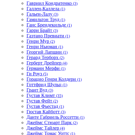
Гавриил Кондратенко
(3)
Галлен-Каллела
(1)
Гальен-Лалу
(3)
Гамильтон Труд
(1)
Ганс Брендекильде
(1)
Гарри Брайт
(3)
Гаэтано Превиати
(1)
Генри Мур
(2)
Генри Ньюман
(1)
Георгий Лапшин
(1)
Герард Терборх
(2)
Герберт Дрейпер
(4)
Германн Мерфи
(1)
Ги Роуз
(5)
Горацио Генри Колдери
(1)
Готтфрид Шульц
(1)
Грант Вуд
(3)
Густав Климт
(35)
Густав Фейт
(2)
Густав Фьестад
(1)
Гюстав Кайботт
(3)
Данте Габриель Россетти
(1)
Джеймс Стюарт Парк
(2)
Джеймс Тайлер
(4)
Джеймс Томас Уоттс
(1)