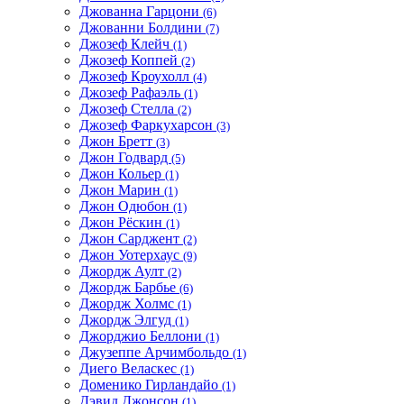
Джованна Гарцони
(6)
Джованни Болдини
(7)
Джозеф Клейч
(1)
Джозеф Коппей
(2)
Джозеф Кроухолл
(4)
Джозеф Рафаэль
(1)
Джозеф Стелла
(2)
Джозеф Фаркухарсон
(3)
Джон Бретт
(3)
Джон Годвард
(5)
Джон Кольер
(1)
Джон Марин
(1)
Джон Одюбон
(1)
Джон Рёскин
(1)
Джон Сарджент
(2)
Джон Уотерхаус
(9)
Джордж Аулт
(2)
Джордж Барбье
(6)
Джордж Холмс
(1)
Джордж Элгуд
(1)
Джорджио Беллони
(1)
Джузеппе Арчимбольдо
(1)
Диего Веласкес
(1)
Доменико Гирландайо
(1)
Дэвид Джонсон
(1)