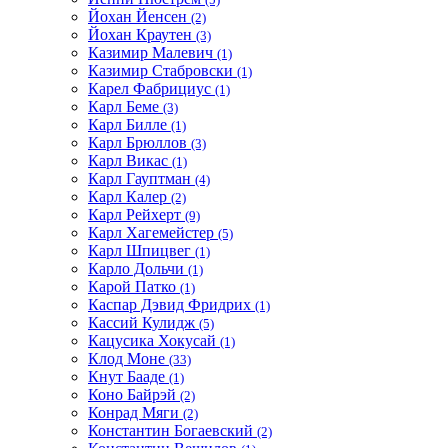
Йохан Йенсен
(2)
Йохан Краутен
(3)
Казимир Малевич
(1)
Казимир Стабровски
(1)
Карел Фабрициус
(1)
Карл Беме
(3)
Карл Билле
(1)
Карл Брюллов
(3)
Карл Викас
(1)
Карл Гауптман
(4)
Карл Калер
(2)
Карл Рейхерт
(9)
Карл Хагемейстер
(5)
Карл Шпицвег
(1)
Карло Дольчи
(1)
Карой Патко
(1)
Каспар Дэвид Фридрих
(1)
Кассий Кулидж
(5)
Кацусика Хокусай
(1)
Клод Моне
(33)
Кнут Бааде
(1)
Коно Байрэй
(2)
Конрад Мяги
(2)
Константин Богаевский
(2)