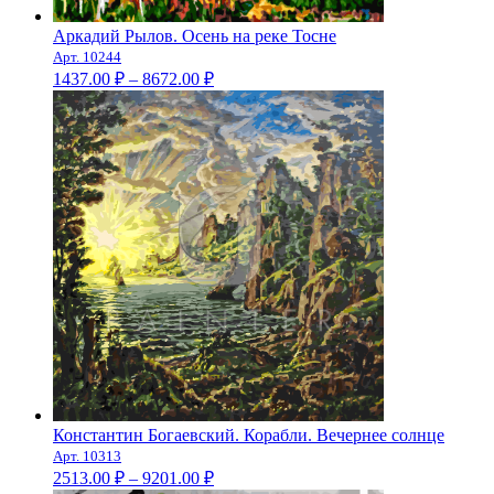
Аркадий Рылов. Осень на реке Тосне
Арт. 10244
Диапазон
1437.00
₽
–
8672.00
₽
цен:
1437.00 ₽
–
8672.00 ₽
Константин Богаевский. Корабли. Вечернее солнце
Арт. 10313
Диапазон
2513.00
₽
–
9201.00
₽
цен: