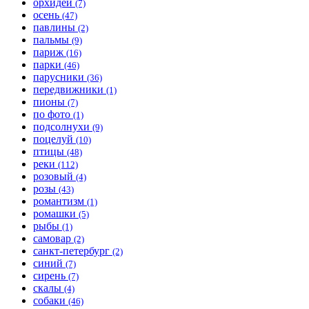
орхидеи
(7)
осень
(47)
павлины
(2)
пальмы
(9)
париж
(16)
парки
(46)
парусники
(36)
передвижники
(1)
пионы
(7)
по фото
(1)
подсолнухи
(9)
поцелуй
(10)
птицы
(48)
реки
(112)
розовый
(4)
розы
(43)
романтизм
(1)
ромашки
(5)
рыбы
(1)
самовар
(2)
санкт-петербург
(2)
синий
(7)
сирень
(7)
скалы
(4)
собаки
(46)