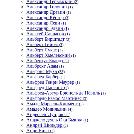
Александр Герымский
(2)
Александр Головин
(1)
Александр Древин
(1)
Александр Кёстер
(3)
Александр Леви
(1)
Александр Эдвин
(1)
Алексей Саврасов
(1)
Альберт Бирштадт
(3)
Альберт Гийом
(3)
Альберт Лукас
(1)
Альберт Хмелевский
(1)
Альбертус Брандт
(1)
Альбрехт Адам
(1)
Альфонс Муха
(23)
Альфред Барбер
(1)
Альфред Генри Маурер
(1)
Альфред Парсонс
(1)
Альфред-Артур Брюнель де Нёвиль
(1)
Альфредо Рамос Мартинес
(3)
Амаде Марсель-Климент
(1)
Амадео Модильяни
(4)
Андерсен-Лундбю
(1)
Анджело делль Ока Бьянка
(1)
Андрей Шильдер
(2)
Анри Бива
(1)