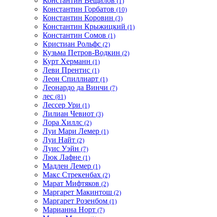
Константин Вещилов
(1)
Константин Горбатов
(10)
Константин Коровин
(3)
Константин Крыжицкий
(1)
Константин Сомов
(1)
Кристиан Рольфс
(2)
Кузьма Петров-Водкин
(2)
Курт Херманн
(1)
Леви Прентис
(1)
Леон Спиллиарт
(1)
Леонардо да Винчи
(7)
лес
(81)
Лессер Ури
(1)
Лилиан Чевиот
(3)
Лора Хиллс
(2)
Луи Мари Лемер
(1)
Луи Найт
(2)
Луис Уэйн
(7)
Люк Лафне
(1)
Мадлен Лемер
(1)
Макс Стрекенбах
(2)
Марат Мифтяков
(2)
Маргарет Макинтош
(2)
Маргарет Розенбом
(1)
Марианна Норт
(7)