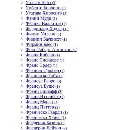
Уильям Чейз
(3)
Умберто Боччони
(1)
Утагава Хиросигэ
(3)
Фанни Муди
(1)
Феликс Валлотон
(1)
Фердинанд Ходлер
(1)
Филип Уилсон
(1)
Филипп Баукнехт
(1)
Фирмин Баес
(1)
Фокс Роберт Аткинсон
(1)
Франк Коберн
(1)
Франс Снейдерс
(1)
Франс Эрдер
(1)
Франсис Грюбер
(1)
Франсиско Гойя
(1)
Франсуа Барро
(6)
Франсуа Буше
(1)
Франц Бишофф
(2)
Франц Иттенбах
(1)
Франц Марк
(13)
Франц Петтер
(2)
Франческо Гварди
(1)
Франческо Хайес
(1)
Фредерик Базиль
(1)
Фредерик Лейтон
(2)