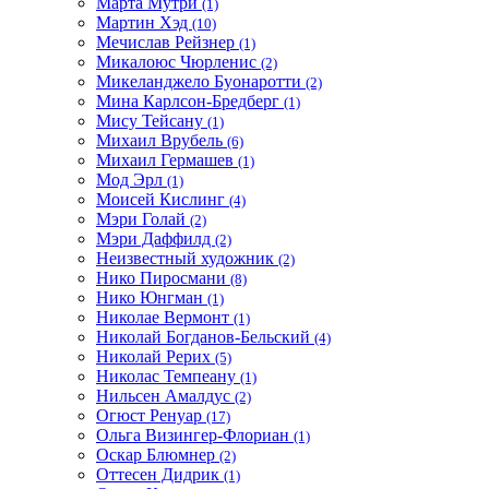
Марта Мутри
(1)
Мартин Хэд
(10)
Мечислав Рейзнер
(1)
Микалоюс Чюрленис
(2)
Микеланджело Буонаротти
(2)
Мина Карлсон-Бредберг
(1)
Мису Тейсану
(1)
Михаил Врубель
(6)
Михаил Гермашев
(1)
Мод Эрл
(1)
Моисей Кислинг
(4)
Мэри Голай
(2)
Мэри Даффилд
(2)
Неизвестный художник
(2)
Нико Пиросмани
(8)
Нико Юнгман
(1)
Николае Вермонт
(1)
Николай Богданов-Бельский
(4)
Николай Рерих
(5)
Николас Темпеану
(1)
Нильсен Амалдус
(2)
Огюст Ренуар
(17)
Ольга Визингер-Флориан
(1)
Оскар Блюмнер
(2)
Оттесен Дидрик
(1)