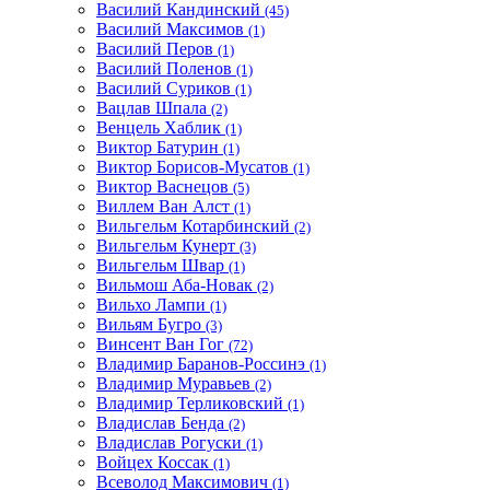
Василий Кандинский
(45)
Василий Максимов
(1)
Василий Перов
(1)
Василий Поленов
(1)
Василий Суриков
(1)
Вацлав Шпала
(2)
Венцель Хаблик
(1)
Виктор Батурин
(1)
Виктор Борисов-Мусатов
(1)
Виктор Васнецов
(5)
Виллем Ван Алст
(1)
Вильгельм Котарбинский
(2)
Вильгельм Кунерт
(3)
Вильгельм Швар
(1)
Вильмош Аба-Новак
(2)
Вильхо Лампи
(1)
Вильям Бугро
(3)
Винсент Ван Гог
(72)
Владимир Баранов-Россинэ
(1)
Владимир Муравьев
(2)
Владимир Терликовский
(1)
Владислав Бенда
(2)
Владислав Рогуски
(1)
Войцех Коссак
(1)
Всеволод Максимович
(1)