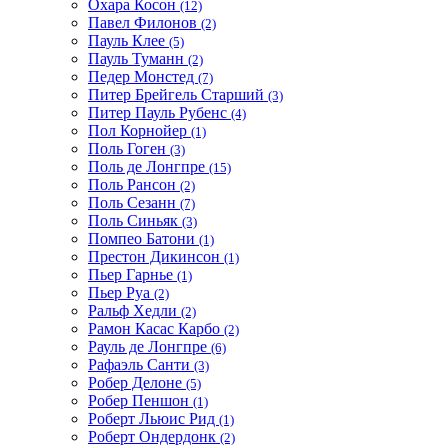
Охара Косон
(12)
Павел Филонов
(2)
Пауль Клее
(5)
Пауль Туманн
(2)
Педер Монстед
(7)
Питер Брейгель Старший
(3)
Питер Пауль Рубенс
(4)
Пол Корнойер
(1)
Поль Гоген
(3)
Поль де Лонгпре
(15)
Поль Рансон
(2)
Поль Сезанн
(7)
Поль Синьяк
(3)
Помпео Батони
(1)
Престон Дикинсон
(1)
Пьер Гарнье
(1)
Пьер Руа
(2)
Ральф Хедли
(2)
Рамон Касас Карбо
(2)
Рауль де Лонгпре
(6)
Рафаэль Санти
(3)
Робер Делоне
(5)
Робер Пеншон
(1)
Роберт Льюис Рид
(1)
Роберт Ондердонк
(2)