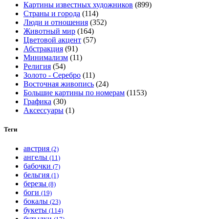
Картины известных художников
(899)
на
Страны и города
(114)
странице
Люди и отношения
(352)
товара.
Животный мир
(164)
Цветовой акцент
(57)
Абстракция
(91)
Минимализм
(11)
Религия
(54)
Золото - Серебро
(11)
Восточная живопись
(24)
Большие картины по номерам
(1153)
Графика
(30)
Аксессуары
(1)
Теги
австрия
(2)
ангелы
(11)
бабочки
(7)
бельгия
(1)
березы
(8)
боги
(19)
бокалы
(23)
букеты
(114)
бутылки