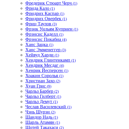
Фредерик Стюарт Черч
(1)
Фрида Кало
(1)
Фридрих Каспар
(1)
Фридрих Овербек
(1)
Фриц Таулов
(3)
Фрэнк Уильям Куприен
(1)
Фрэнсис Каделл
(1)
Фрэнсис Пикабиа
(4)
Ханс Зацка
(1)
Ханс Эмменеггер
(3)
Хейвуд Харди
(1)
Хендрик Глинтенкамп
(1)
Хендрик Месдаг
(4)
Хенрик Йесперсен
(1)
Хоакин Соролья
(1)
Христиан Захо
(2)
Хуан Грис
(9)
Чарльз Барбер
(2)
Чарльз Гилберт
(1)
Чарльз Демут
(1)
Чеслав Василевский
(1)
Чэнь Шурэн
(2)
Шандор Надь
(1)
Шарль Атамян
(1)
Шотей Такахаси
(2)