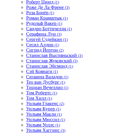
Роберт Цюнд
(1)
Роже Де Ла Френе
(3)
Роза Бонёр
(1)
Роман Крамштык
(1)
Рудольф Вакер
(1)
Сандро Боттичелли
(1)
Серафина Луи
(3)
Сергей Судейкин
(1)
Сесил Алдин
(1)
Сигрид Йертон
(2)
Станислав Выспяньский
(3)
Станислав Жуковский
(3)
Станислав Эйсмонд
(1)
Сэй Коянаги
(1)
Сюзанна Валадон
(1)
Тео ван Дусбург
(1)
Тициан Вечеллио
(1)
Том Робертс
(1)
Том Хилл
(1)
Уильям Глакенс
(2)
Уильям Купер
(1)
Уильям Макли
(1)
Уильям Мюссил
(1)
Уильям Уоллс
(1)
Уильям Хаггинс
(3)