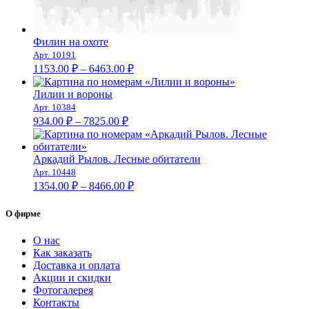
Филин на охоте
Арт. 10191
Диапазон
1153.00
₽
–
6463.00
₽
цен:
1153.00 ₽
Лилии и вороны
–
Арт. 10384
Диапазон
6463.00 ₽
934.00
₽
–
7825.00
₽
цен:
934.00 ₽
–
Аркадий Рылов. Лесные обитатели
Арт. 10448
7825.00 ₽
Диапазон
1354.00
₽
–
8466.00
₽
цен:
1354.00 ₽
О фирме
–
8466.00 ₽
О нас
Как заказать
Доставка и оплата
Акции и скидки
Фотогалерея
Контакты