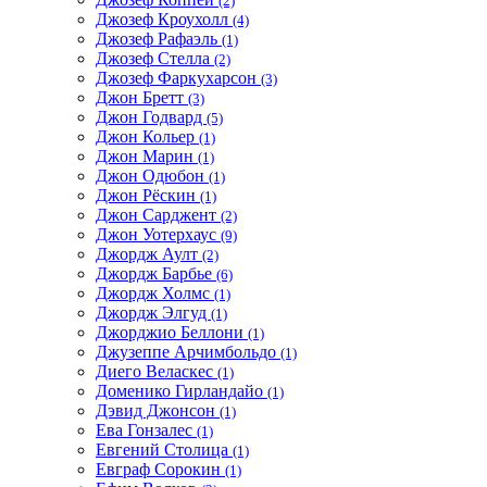
(2)
Джозеф Кроухолл
(4)
Джозеф Рафаэль
(1)
Джозеф Стелла
(2)
Джозеф Фаркухарсон
(3)
Джон Бретт
(3)
Джон Годвард
(5)
Джон Кольер
(1)
Джон Марин
(1)
Джон Одюбон
(1)
Джон Рёскин
(1)
Джон Сарджент
(2)
Джон Уотерхаус
(9)
Джордж Аулт
(2)
Джордж Барбье
(6)
Джордж Холмс
(1)
Джордж Элгуд
(1)
Джорджио Беллони
(1)
Джузеппе Арчимбольдо
(1)
Диего Веласкес
(1)
Доменико Гирландайо
(1)
Дэвид Джонсон
(1)
Ева Гонзалес
(1)
Евгений Столица
(1)
Евграф Сорокин
(1)