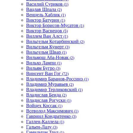
Василий Суриков
(1)
Вацлав Шпала
(2)
Венцель Хаблик
(1)
Виктор Батурин
(1)
Виктор Борисов-Мусатов
(1)
Виктор Васнецов
(5)
Виллем Ван Алст
(1)
Вильгельм Котарбинский
(2)
Вильгельм Кунерт
(3)
Вильгельм Швар
(1)
Вильмош Аба-Новак
(2)
Вильхо Лампи
(1)
Вильям Бугро
(3)
Винсент Ван Гог
(72)
Владимир Баранов-Россинэ
(1)
Владимир Муравьев
(2)
Владимир Терликовский
(1)
Владислав Бенда
(2)
Владислав Рогуски
(1)
Войцех Коссак
(1)
Всеволод Максимович
(1)
Гавриил Кондратенко
(3)
Галлен-Каллела
(1)
Гальен-Лалу
(3)
Гамильтон Труд
(1)