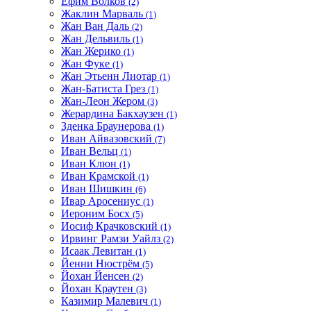
Ефим Волков
(2)
Жаклин Марваль
(1)
Жан Ван Даль
(2)
Жан Дельвиль
(1)
Жан Жерико
(1)
Жан Фуке
(1)
Жан Этьенн Лиотар
(1)
Жан-Батиста Грез
(1)
Жан-Леон Жером
(3)
Жерардина Бакхаузен
(1)
Зденка Браунерова
(1)
Иван Айвазовский
(7)
Иван Вельц
(1)
Иван Клюн
(1)
Иван Крамской
(1)
Иван Шишкин
(6)
Ивар Аросениус
(1)
Иероним Босх
(5)
Иосиф Крачковский
(1)
Ирвинг Рамзи Уайлз
(2)
Исаак Левитан
(1)
Йенни Нюстрём
(5)
Йохан Йенсен
(2)
Йохан Краутен
(3)
Казимир Малевич
(1)