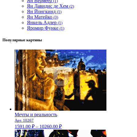
Ян Вермеер
(1)
Ян Давидис де Хем
(2)
Ян Йонгкинд
(1)
Ян Матейко
(3)
Янкель Адлер
(1)
Яромир Функе
(1)
Популярные картины
Мечты и реальность
Арт. 10267
Диапазон
1591.00
₽
–
10260.00
₽
цен: