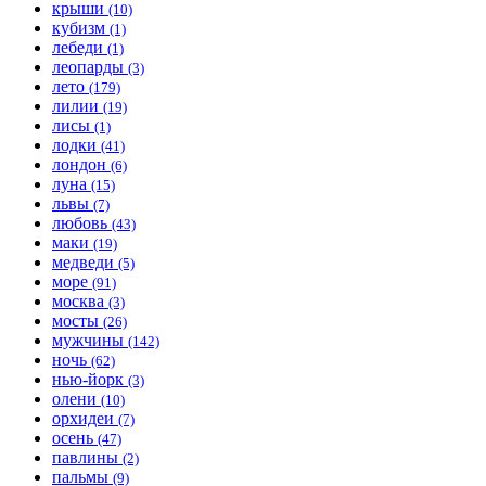
крыши
(10)
кубизм
(1)
лебеди
(1)
леопарды
(3)
лето
(179)
лилии
(19)
лисы
(1)
лодки
(41)
лондон
(6)
луна
(15)
львы
(7)
любовь
(43)
маки
(19)
медведи
(5)
море
(91)
москва
(3)
мосты
(26)
мужчины
(142)
ночь
(62)
нью-йорк
(3)
олени
(10)
орхидеи
(7)
осень
(47)
павлины
(2)
пальмы
(9)