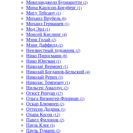
Микеланджело Буонаротти
(2)
Мина Карлсон-Бредберг
(1)
Мису Тейсану
(1)
Михаил Врубель
(6)
Михаил Гермашев
(1)
Мод Эрл
(1)
Моисей Кислинг
(4)
Мэри Голай
(2)
Мэри Даффилд
(2)
Неизвестный художник
(2)
Нико Пиросмани
(8)
Нико Юнгман
(1)
Николае Вермонт
(1)
Николай Богданов-Бельский
(4)
Николай Рерих
(5)
Николас Темпеану
(1)
Нильсен Амалдус
(2)
Огюст Ренуар
(17)
Ольга Визингер-Флориан
(1)
Оскар Блюмнер
(2)
Оттесен Дидрик
(1)
Охара Косон
(12)
Павел Филонов
(2)
Пауль Клее
(5)
Пауль Туманн
(2)