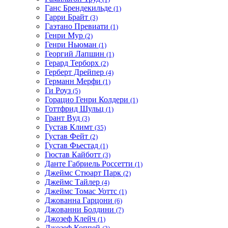
Ганс Брендекильде
(1)
Гарри Брайт
(3)
Гаэтано Превиати
(1)
Генри Мур
(2)
Генри Ньюман
(1)
Георгий Лапшин
(1)
Герард Терборх
(2)
Герберт Дрейпер
(4)
Германн Мерфи
(1)
Ги Роуз
(5)
Горацио Генри Колдери
(1)
Готтфрид Шульц
(1)
Грант Вуд
(3)
Густав Климт
(35)
Густав Фейт
(2)
Густав Фьестад
(1)
Гюстав Кайботт
(3)
Данте Габриель Россетти
(1)
Джеймс Стюарт Парк
(2)
Джеймс Тайлер
(4)
Джеймс Томас Уоттс
(1)
Джованна Гарцони
(6)
Джованни Болдини
(7)
Джозеф Клейч
(1)
Джозеф Коппей