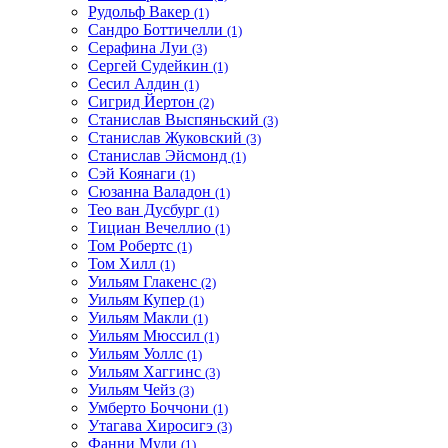
Рудольф Вакер
(1)
Сандро Боттичелли
(1)
Серафина Луи
(3)
Сергей Судейкин
(1)
Сесил Алдин
(1)
Сигрид Йертон
(2)
Станислав Выспяньский
(3)
Станислав Жуковский
(3)
Станислав Эйсмонд
(1)
Сэй Коянаги
(1)
Сюзанна Валадон
(1)
Тео ван Дусбург
(1)
Тициан Вечеллио
(1)
Том Робертс
(1)
Том Хилл
(1)
Уильям Глакенс
(2)
Уильям Купер
(1)
Уильям Макли
(1)
Уильям Мюссил
(1)
Уильям Уоллс
(1)
Уильям Хаггинс
(3)
Уильям Чейз
(3)
Умберто Боччони
(1)
Утагава Хиросигэ
(3)
Фанни Муди
(1)