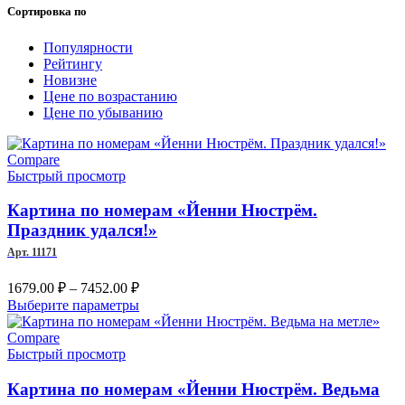
Сортировка по
Популярности
Рейтингу
Новизне
Цене по возрастанию
Цене по убыванию
Compare
Быстрый просмотр
Картина по номерам «Йенни Нюстрём.
Праздник удался!»
Арт. 11171
Диапазон
1679.00
₽
–
7452.00
₽
цен:
Этот
Выберите параметры
1679.00 ₽
товар
–
имеет
Compare
несколько
Быстрый просмотр
7452.00 ₽
вариаций.
Опции
Картина по номерам «Йенни Нюстрём. Ведьма
можно