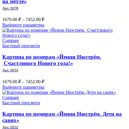
на метле»
выбрать
Арт. 11170
на
странице
Диапазон
1679.00
₽
–
7452.00
₽
товара.
цен:
Этот
Выберите параметры
1679.00 ₽
товар
–
имеет
несколько
Compare
7452.00 ₽
вариаций.
Быстрый просмотр
Опции
можно
Картина по номерам «Йенни Нюстрём.
выбрать
Счастливого Нового года!»
на
Арт. 11153
странице
товара.
Диапазон
1679.00
₽
–
7452.00
₽
цен:
Этот
Выберите параметры
1679.00 ₽
товар
–
имеет
Compare
несколько
Быстрый просмотр
7452.00 ₽
вариаций.
Опции
Картина по номерам «Йенни Нюстрём. Дети на
можно
санях»
выбрать
Арт. 11152
на