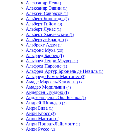
Александр Леви
(1)
Александр Эдвин
(1)
Алексей Саврасов
(1)
Альберт Бирштадт
(3)
Альберт Гийом
(3)
Альберт Лукас
(1)
Альберт Хмелевский
(1)
Альбертус Брандт
(1)
Альбрехт Адам
(1)
Альфонс Муха
(23)
Альфред Барбер
(1)
Альфред Генри Маурер
(1)
Альфред Парсонс
(1)
Альфред-Артур Брюнель де Нёвиль
(1)
Альфредо Рамос Мартинес
(3)
Амаде Марсель-Климент
(1)
Амадео Модильяни
(4)
Андерсен-Лундбю
(1)
Анджело делль Ока Бьянка
(1)
Андрей Шильдер
(2)
Анри Бива
(1)
Анри Кросс
(3)
Анри Мартин
(1)
Анри Приват-Лайвмонт
(1)
Анри Руссо
(2)