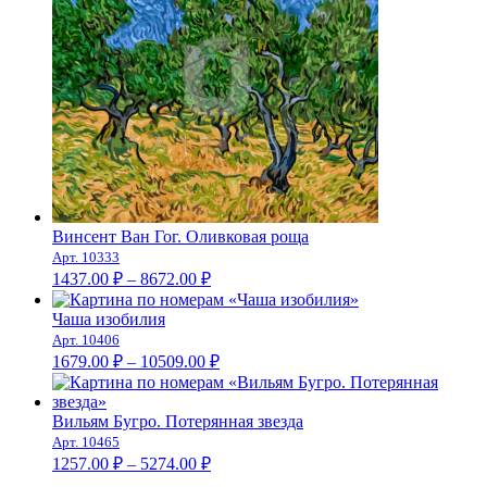
–
8261.00 ₽
Винсент Ван Гог. Оливковая роща
Арт. 10333
Диапазон
1437.00
₽
–
8672.00
₽
цен:
1437.00 ₽
Чаша изобилия
–
Арт. 10406
Диапазон
8672.00 ₽
1679.00
₽
–
10509.00
₽
цен:
1679.00 ₽
–
Вильям Бугро. Потерянная звезда
Арт. 10465
10509.00 ₽
Диапазон
1257.00
₽
–
5274.00
₽
цен: