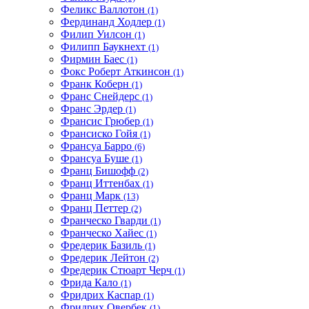
Феликс Валлотон
(1)
Фердинанд Ходлер
(1)
Филип Уилсон
(1)
Филипп Баукнехт
(1)
Фирмин Баес
(1)
Фокс Роберт Аткинсон
(1)
Франк Коберн
(1)
Франс Снейдерс
(1)
Франс Эрдер
(1)
Франсис Грюбер
(1)
Франсиско Гойя
(1)
Франсуа Барро
(6)
Франсуа Буше
(1)
Франц Бишофф
(2)
Франц Иттенбах
(1)
Франц Марк
(13)
Франц Петтер
(2)
Франческо Гварди
(1)
Франческо Хайес
(1)
Фредерик Базиль
(1)
Фредерик Лейтон
(2)
Фредерик Стюарт Черч
(1)
Фрида Кало
(1)
Фридрих Каспар
(1)
Фридрих Овербек
(1)