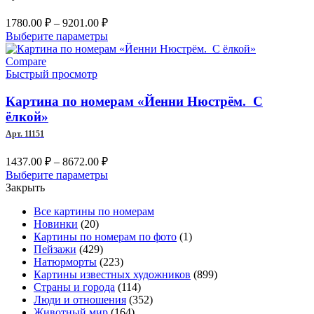
странице
Диапазон
1780.00
₽
–
9201.00
₽
товара.
цен:
Этот
Выберите параметры
1780.00 ₽
товар
–
имеет
Compare
несколько
Быстрый просмотр
9201.00 ₽
вариаций.
Опции
Картина по номерам «Йенни Нюстрём. С
можно
ёлкой»
выбрать
Арт. 11151
на
странице
Диапазон
1437.00
₽
–
8672.00
₽
товара.
цен:
Этот
Выберите параметры
1437.00 ₽
товар
Закрыть
–
имеет
Все картины по номерам
несколько
8672.00 ₽
Новинки
(20)
вариаций.
Картины по номерам по фото
(1)
Опции
Пейзажи
(429)
можно
Натюрморты
(223)
выбрать
Картины известных художников
(899)
на
Страны и города
(114)
странице
Люди и отношения
(352)
товара.
Животный мир
(164)