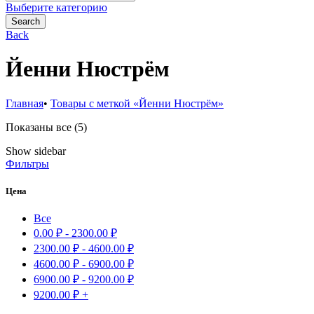
for:
Выберите категорию
Search
Back
Йенни Нюстрём
Главная
•
Товары с меткой «Йенни Нюстрём»
Сортировка:
Показаны все (5)
самые
Show sidebar
недавние
Фильтры
Цена
Все
0.00
₽
-
2300.00
₽
2300.00
₽
-
4600.00
₽
4600.00
₽
-
6900.00
₽
6900.00
₽
-
9200.00
₽
9200.00
₽
+