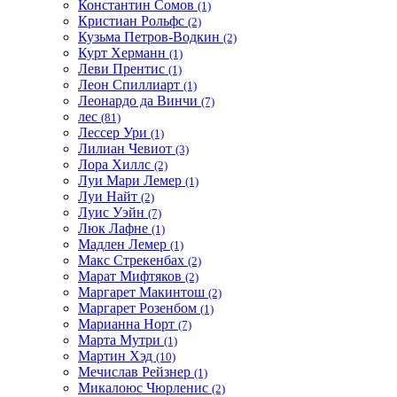
Константин Сомов
(1)
Кристиан Рольфс
(2)
Кузьма Петров-Водкин
(2)
Курт Херманн
(1)
Леви Прентис
(1)
Леон Спиллиарт
(1)
Леонардо да Винчи
(7)
лес
(81)
Лессер Ури
(1)
Лилиан Чевиот
(3)
Лора Хиллс
(2)
Луи Мари Лемер
(1)
Луи Найт
(2)
Луис Уэйн
(7)
Люк Лафне
(1)
Мадлен Лемер
(1)
Макс Стрекенбах
(2)
Марат Мифтяков
(2)
Маргарет Макинтош
(2)
Маргарет Розенбом
(1)
Марианна Норт
(7)
Марта Мутри
(1)
Мартин Хэд
(10)
Мечислав Рейзнер
(1)
Микалоюс Чюрленис
(2)