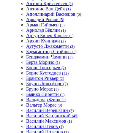
Антони Кристенсен
(1)
Антонис Ван Дейк
(1)
Аполлинарий Васнецов
(6)
Аркадий Рылов
(5)
Арман Гийомен
(1)
Арнольд Бёклин
(1)
Артур Бичер Карлес
(1)
Архип Куинджи
(2)
Аугусто Джакометти
(2)
Баумгартнер-Стойлов
(1)
Бенджамин Чампни
(1)
Берта Моризо
(1)
Борис Григорьев
(2)
Борис Кустодиев
(12)
Брайтон Ривьер
(2)
Бруно Лильефорс
(2)
Бруно Морас
(1)
Бьянко Пиретти
(1)
Вальдемар Финк
(1)
Вальтер Морас
(3)
Василий Верещагин
(2)
Василий Кандинский
(45)
Василий Максимов
(1)
Василий Перов
(1)
Василий Поленов
(1)