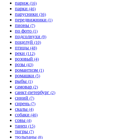
париж
(16)
парки
(46)
парусники
(36)
передвижники
(1)
пионы
(7)
по фото
(1)
подсолнухи
(9)
поцелуй
(10)
птицы
(48)
реки
(112)
розовый
(4)
розы
(43)
романтизм
(1)
ромашки
(5)
рыбы
(1)
самовар
(2)
санкт-петербург
(2)
синий
(7)
сирень
(7)
скалы
(4)
собаки
(46)
совы
(4)
танец
(15)
тигры
(7)
тюльпаны
(8)