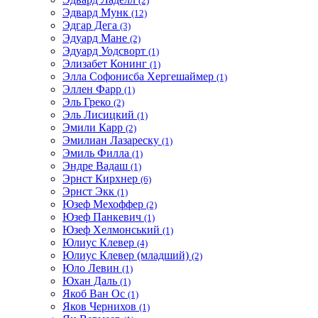
(2)
Эдвард Мунк
(12)
Эдгар Дега
(3)
Эдуард Мане
(2)
Эдуард Уодсворт
(1)
Элизабет Конинг
(1)
Элла Софонисба Хергешаймер
(1)
Эллен Фарр
(1)
Эль Греко
(2)
Эль Лисицкий
(1)
Эмили Карр
(2)
Эмилиан Лазареску
(1)
Эмиль Филла
(1)
Эндре Вадаш
(1)
Эрнст Кирхнер
(6)
Эрнст Экк
(1)
Юзеф Мехоффер
(2)
Юзеф Панкевич
(1)
Юзеф Хелмонський
(1)
Юлиус Клевер
(4)
Юлиус Клевер (младший)
(2)
Юло Левин
(1)
Юхан Даль
(1)
Якоб Ван Ос
(1)
Яков Чернихов
(1)