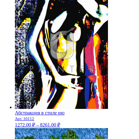
1591.00 ₽
–
10260.00 ₽
Абстракция в стиле ню
Арт. 10112
Диапазон
1272.00
₽
–
8261.00
₽
цен:
1272.00 ₽