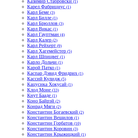
Казимир Стабровски
(1)
Карел Фабрициус
(1)
Карл Беме
(3)
Карл Билле
(1)
Карл Брюллов
(3)
Карл Викас
(1)
Карл Гауптман
(4)
Карл Калер
(2)
Карл Рейхерт
(9)
Карл Хагемейстер
(5)
Карл Шпицвег
(1)
Карло Дольчи
(1)
Карой Патко
(1)
Каспар Дэвид Фридрих
(1)
Кассий Кулидж
(5)
Кацусика Хокусай
(1)
Клод Моне
(33)
Кнут Бааде
(1)
Коно Байрэй
(2)
Конрад Мяги
(2)
Константин Богаевский
(2)
Константин Вещилов
(1)
Константин Горбатов
(10)
Константин Коровин
(3)
Константин Крыжицкий
(1)