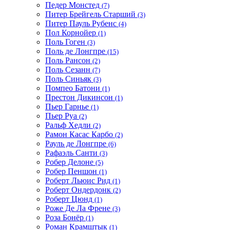
Педер Монстед
(7)
Питер Брейгель Старший
(3)
Питер Пауль Рубенс
(4)
Пол Корнойер
(1)
Поль Гоген
(3)
Поль де Лонгпре
(15)
Поль Рансон
(2)
Поль Сезанн
(7)
Поль Синьяк
(3)
Помпео Батони
(1)
Престон Дикинсон
(1)
Пьер Гарнье
(1)
Пьер Руа
(2)
Ральф Хедли
(2)
Рамон Касас Карбо
(2)
Рауль де Лонгпре
(6)
Рафаэль Санти
(3)
Робер Делоне
(5)
Робер Пеншон
(1)
Роберт Льюис Рид
(1)
Роберт Ондердонк
(2)
Роберт Цюнд
(1)
Роже Де Ла Френе
(3)
Роза Бонёр
(1)
Роман Крамштык
(1)