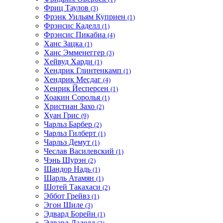
Фриц Таулов
(3)
Фрэнк Уильям Куприен
(1)
Фрэнсис Каделл
(1)
Фрэнсис Пикабиа
(4)
Ханс Зацка
(1)
Ханс Эмменеггер
(3)
Хейвуд Харди
(1)
Хендрик Глинтенкамп
(1)
Хендрик Месдаг
(4)
Хенрик Йесперсен
(1)
Хоакин Соролья
(1)
Христиан Захо
(2)
Хуан Грис
(9)
Чарльз Барбер
(2)
Чарльз Гилберт
(1)
Чарльз Демут
(1)
Чеслав Василевский
(1)
Чэнь Шурэн
(2)
Шандор Надь
(1)
Шарль Атамян
(1)
Шотей Такахаси
(2)
Эббот Грейвз
(1)
Эгон Шиле
(3)
Эдвард Борейн
(1)
Эдвард Ладелл