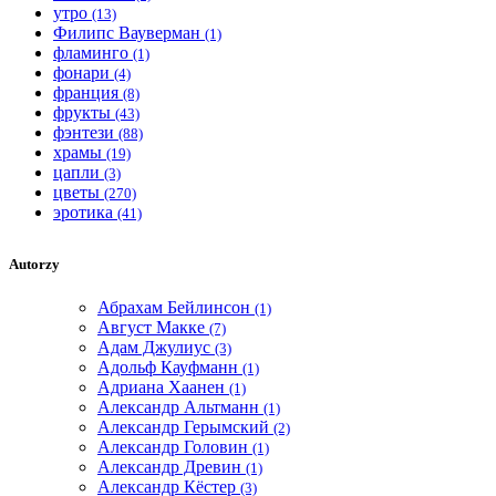
утро
(13)
Филипс Вауверман
(1)
фламинго
(1)
фонари
(4)
франция
(8)
фрукты
(43)
фэнтези
(88)
храмы
(19)
цапли
(3)
цветы
(270)
эротика
(41)
Autorzy
Абрахам Бейлинсон
(1)
Август Макке
(7)
Адам Джулиус
(3)
Адольф Кауфманн
(1)
Адриана Хаанен
(1)
Александр Альтманн
(1)
Александр Герымский
(2)
Александр Головин
(1)
Александр Древин
(1)
Александр Кёстер
(3)