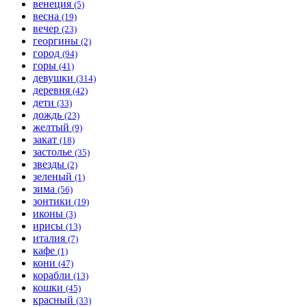
венеция
(5)
весна
(19)
вечер
(23)
георгины
(2)
город
(94)
горы
(41)
девушки
(314)
деревня
(42)
дети
(33)
дождь
(23)
желтый
(9)
закат
(18)
застолье
(35)
звезды
(2)
зеленый
(1)
зима
(56)
зонтики
(19)
иконы
(3)
ирисы
(13)
италия
(7)
кафе
(1)
кони
(47)
корабли
(13)
кошки
(45)
красный
(33)