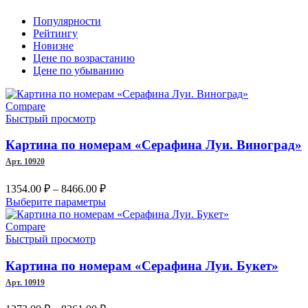
Популярности
Рейтингу
Новизне
Цене по возрастанию
Цене по убыванию
Compare
Быстрый просмотр
Картина по номерам «Серафина Луи. Виноград»
Арт. 10920
Диапазон
1354.00
₽
–
8466.00
₽
цен:
Этот
Выберите параметры
1354.00 ₽
товар
–
имеет
Compare
несколько
Быстрый просмотр
8466.00 ₽
вариаций.
Опции
Картина по номерам «Серафина Луи. Букет»
можно
Арт. 10919
выбрать
на
Диапазон