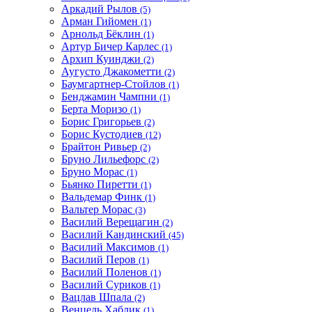
Аркадий Рылов
(5)
Арман Гийомен
(1)
Арнольд Бёклин
(1)
Артур Бичер Карлес
(1)
Архип Куинджи
(2)
Аугусто Джакометти
(2)
Баумгартнер-Стойлов
(1)
Бенджамин Чампни
(1)
Берта Моризо
(1)
Борис Григорьев
(2)
Борис Кустодиев
(12)
Брайтон Ривьер
(2)
Бруно Лильефорс
(2)
Бруно Морас
(1)
Бьянко Пиретти
(1)
Вальдемар Финк
(1)
Вальтер Морас
(3)
Василий Верещагин
(2)
Василий Кандинский
(45)
Василий Максимов
(1)
Василий Перов
(1)
Василий Поленов
(1)
Василий Суриков
(1)
Вацлав Шпала
(2)
Венцель Хаблик
(1)