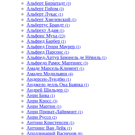
Альберт Бирштадт
(3)
Альберт Гийом
(3)
Альберт Лукас
(1)
Альберт Хмелевский
(1)
Альбертус Брандт
(1)
Альбрехт Адам
(1)
Альфонс Муха
(23)
Альфред Барбер
(1)
Альфред Генри Маурер
(1)
Альфред Парсонс
(1)
Альфред-Артур Брюнель де Нёвиль
(1)
Альфредо Рамос Мартинес
(3)
Амаде Марсель-Климент
(1)
Амадео Модильяни
(4)
Андерсен-Лундбю
(1)
Анджело делль Ока Бьянка
(1)
Андрей Шильдер
(2)
Анри Бива
(1)
Анри Кросс
(3)
Анри Мартин
(1)
Анри Приват-Лайвмонт
(1)
Анри Руссо
(2)
Антони Кристенсен
(1)
Антонис Ван Дейк
(1)
Аполлинарий Васнецов
(6)