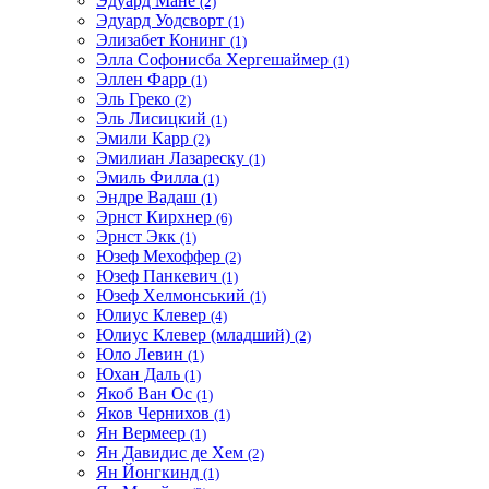
Эдуард Мане
(2)
Эдуард Уодсворт
(1)
Элизабет Конинг
(1)
Элла Софонисба Хергешаймер
(1)
Эллен Фарр
(1)
Эль Греко
(2)
Эль Лисицкий
(1)
Эмили Карр
(2)
Эмилиан Лазареску
(1)
Эмиль Филла
(1)
Эндре Вадаш
(1)
Эрнст Кирхнер
(6)
Эрнст Экк
(1)
Юзеф Мехоффер
(2)
Юзеф Панкевич
(1)
Юзеф Хелмонський
(1)
Юлиус Клевер
(4)
Юлиус Клевер (младший)
(2)
Юло Левин
(1)
Юхан Даль
(1)
Якоб Ван Ос
(1)
Яков Чернихов
(1)
Ян Вермеер
(1)
Ян Давидис де Хем
(2)
Ян Йонгкинд
(1)