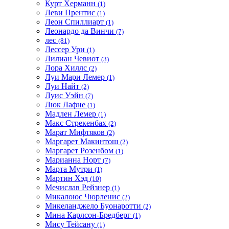
Курт Херманн
(1)
Леви Прентис
(1)
Леон Спиллиарт
(1)
Леонардо да Винчи
(7)
лес
(81)
Лессер Ури
(1)
Лилиан Чевиот
(3)
Лора Хиллс
(2)
Луи Мари Лемер
(1)
Луи Найт
(2)
Луис Уэйн
(7)
Люк Лафне
(1)
Мадлен Лемер
(1)
Макс Стрекенбах
(2)
Марат Мифтяков
(2)
Маргарет Макинтош
(2)
Маргарет Розенбом
(1)
Марианна Норт
(7)
Марта Мутри
(1)
Мартин Хэд
(10)
Мечислав Рейзнер
(1)
Микалоюс Чюрленис
(2)
Микеланджело Буонаротти
(2)
Мина Карлсон-Бредберг
(1)
Мису Тейсану
(1)