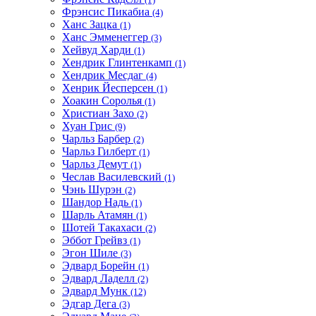
Фрэнсис Пикабиа
(4)
Ханс Зацка
(1)
Ханс Эмменеггер
(3)
Хейвуд Харди
(1)
Хендрик Глинтенкамп
(1)
Хендрик Месдаг
(4)
Хенрик Йесперсен
(1)
Хоакин Соролья
(1)
Христиан Захо
(2)
Хуан Грис
(9)
Чарльз Барбер
(2)
Чарльз Гилберт
(1)
Чарльз Демут
(1)
Чеслав Василевский
(1)
Чэнь Шурэн
(2)
Шандор Надь
(1)
Шарль Атамян
(1)
Шотей Такахаси
(2)
Эббот Грейвз
(1)
Эгон Шиле
(3)
Эдвард Борейн
(1)
Эдвард Ладелл
(2)
Эдвард Мунк
(12)
Эдгар Дега
(3)