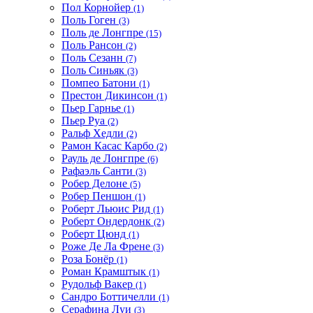
Пол Корнойер
(1)
Поль Гоген
(3)
Поль де Лонгпре
(15)
Поль Рансон
(2)
Поль Сезанн
(7)
Поль Синьяк
(3)
Помпео Батони
(1)
Престон Дикинсон
(1)
Пьер Гарнье
(1)
Пьер Руа
(2)
Ральф Хедли
(2)
Рамон Касас Карбо
(2)
Рауль де Лонгпре
(6)
Рафаэль Санти
(3)
Робер Делоне
(5)
Робер Пеншон
(1)
Роберт Льюис Рид
(1)
Роберт Ондердонк
(2)
Роберт Цюнд
(1)
Роже Де Ла Френе
(3)
Роза Бонёр
(1)
Роман Крамштык
(1)
Рудольф Вакер
(1)
Сандро Боттичелли
(1)
Серафина Луи
(3)