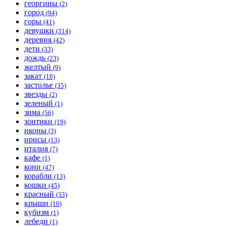
георгины
(2)
город
(94)
горы
(41)
девушки
(314)
деревня
(42)
дети
(33)
дождь
(23)
желтый
(9)
закат
(18)
застолье
(35)
звезды
(2)
зеленый
(1)
зима
(56)
зонтики
(19)
иконы
(3)
ирисы
(13)
италия
(7)
кафе
(1)
кони
(47)
корабли
(13)
кошки
(45)
красный
(33)
крыши
(10)
кубизм
(1)
лебеди
(1)