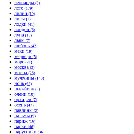
леопарды
(3)
лето
(179)
лилии
(19)
лисы
(1)
лодки
(41)
лондон
(6)
луна
(15)
львы
(7)
любовь
(42)
маки
(19)
медведи
(5)
море
(91)
москва
(3)
мосты
(26)
мужчины
(143)
ночь
(62)
нью-йорк
(3)
олени
(10)
орхидеи
(7)
осень
(47)
павлины
(2)
пальмы
(9)
париж
(16)
парки
(46)
парусники
(36)