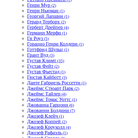
Генри Мур
(2)
Генри Ньюман
(1)
Георгий Лапшин
(1)
Герард Терборх
(2)
Герберт Дрейпер
(4)
Германн Мерфи
(1)
Ги Роуз
(5)
Горацио Генри Колдери
(1)
Готтфрид Шульц
(1)
Грант Вуд
(3)
Густав Климт
(35)
Густав Фейт
(2)
Густав Фьестад
(1)
Гюстав Кайботт
(3)
Данте Габриель Россетти
(1)
Джеймс Стюарт Парк
(2)
Джеймс Тайлер
(4)
Джеймс Томас Уоттс
(1)
Джованна Гарцони
(6)
Джованни Болдини
(7)
Джозеф Клейч
(1)
Джозеф Коппей
(2)
Джозеф Кроухолл
(4)
Джозеф Рафаэль
(1)