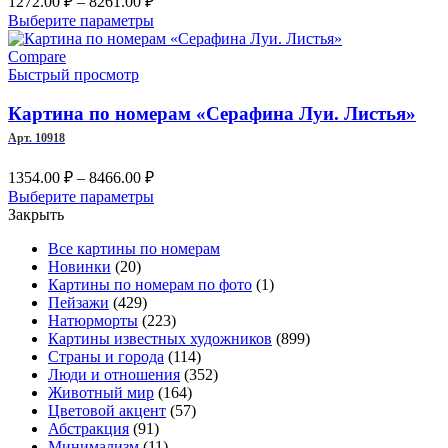
1272.00
₽
–
8261.00
₽
странице
цен:
Этот
Выберите параметры
товара.
1272.00 ₽
товар
–
имеет
Compare
несколько
Быстрый просмотр
8261.00 ₽
вариаций.
Опции
Картина по номерам «Серафина Луи. Листья»
можно
Арт. 10918
выбрать
на
Диапазон
1354.00
₽
–
8466.00
₽
странице
цен:
Этот
Выберите параметры
товара.
1354.00 ₽
товар
Закрыть
–
имеет
Все картины по номерам
несколько
8466.00 ₽
Новинки
(20)
вариаций.
Картины по номерам по фото
(1)
Опции
Пейзажи
(429)
можно
Натюрморты
(223)
выбрать
Картины известных художников
(899)
на
Страны и города
(114)
странице
Люди и отношения
(352)
товара.
Животный мир
(164)
Цветовой акцент
(57)
Абстракция
(91)
Минимализм
(11)