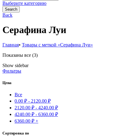
for:
Выберите категорию
Search
Back
Серафина Луи
Главная
•
Товары с меткой «Серафина Луи»
Сортировка:
Показаны все (3)
самые
Show sidebar
недавние
Фильтры
Цена
Все
0.00
₽
-
2120.00
₽
2120.00
₽
-
4240.00
₽
4240.00
₽
-
6360.00
₽
6360.00
₽
+
Сортировка по