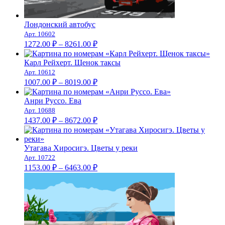
Лондонский автобус
Арт. 10602
Диапазон
1272.00
₽
–
8261.00
₽
цен:
1272.00 ₽
Карл Рейхерт. Щенок таксы
–
Арт. 10612
Диапазон
8261.00 ₽
1007.00
₽
–
8019.00
₽
цен:
1007.00 ₽
Анри Руссо. Ева
–
Арт. 10688
Диапазон
8019.00 ₽
1437.00
₽
–
8672.00
₽
цен:
1437.00 ₽
–
Утагава Хиросигэ. Цветы у реки
Арт. 10722
8672.00 ₽
Диапазон
1153.00
₽
–
6463.00
₽
цен:
1153.00 ₽
–
6463.00 ₽