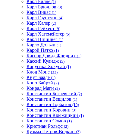
Карл Билле
(1)
Карл Брюллов
(3)
Карл Викас
(1)
Карл Гауптман
(4)
Карл Калер
(2)
Карл Рейхерт
(9)
Карл Хагемейстер
(5)
Карл Шпицвег
(1)
Карло Дольчи
(1)
Карой Патко
(1)
Каспар Дэвид Фридрих
(1)
Кассий Кулидж
(5)
Кацусика Хокусай
(1)
Клод Моне
(33)
Кнут Бааде
(1)
Коно Байрэй
(2)
Конрад Мяги
(2)
Константин Богаевский
(2)
Константин Вещилов
(1)
Константин Горбатов
(10)
Константин Коровин
(3)
Константин Крыжицкий
(1)
Константин Сомов
(1)
Кристиан Рольфс
(2)
Кузьма Петров-Водкин
(2)