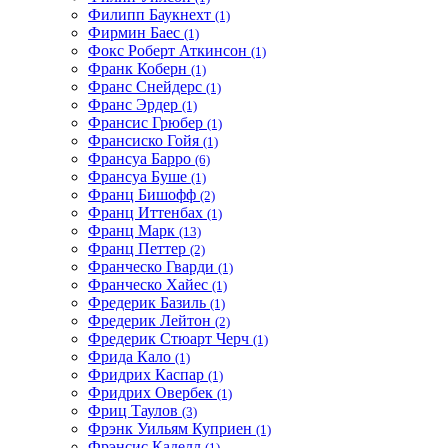
Филипп Баукнехт
(1)
Фирмин Баес
(1)
Фокс Роберт Аткинсон
(1)
Франк Коберн
(1)
Франс Снейдерс
(1)
Франс Эрдер
(1)
Франсис Грюбер
(1)
Франсиско Гойя
(1)
Франсуа Барро
(6)
Франсуа Буше
(1)
Франц Бишофф
(2)
Франц Иттенбах
(1)
Франц Марк
(13)
Франц Петтер
(2)
Франческо Гварди
(1)
Франческо Хайес
(1)
Фредерик Базиль
(1)
Фредерик Лейтон
(2)
Фредерик Стюарт Черч
(1)
Фрида Кало
(1)
Фридрих Каспар
(1)
Фридрих Овербек
(1)
Фриц Таулов
(3)
Фрэнк Уильям Куприен
(1)
Фрэнсис Каделл
(1)