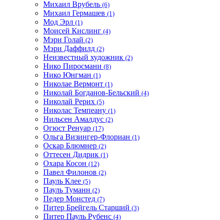
Михаил Врубель
(6)
Михаил Гермашев
(1)
Мод Эрл
(1)
Моисей Кислинг
(4)
Мэри Голай
(2)
Мэри Даффилд
(2)
Неизвестный художник
(2)
Нико Пиросмани
(8)
Нико Юнгман
(1)
Николае Вермонт
(1)
Николай Богданов-Бельский
(4)
Николай Рерих
(5)
Николас Темпеану
(1)
Нильсен Амалдус
(2)
Огюст Ренуар
(17)
Ольга Визингер-Флориан
(1)
Оскар Блюмнер
(2)
Оттесен Дидрик
(1)
Охара Косон
(12)
Павел Филонов
(2)
Пауль Клее
(5)
Пауль Туманн
(2)
Педер Монстед
(7)
Питер Брейгель Старший
(3)
Питер Пауль Рубенс
(4)