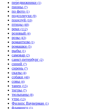
передвижники
(1)
пионы
(7)
по фото
(1)
подсолнухи
(9)
поцелуй
(10)
птицы
(48)
реки
(112)
розовый
(4)
розы
(43)
романтизм
(1)
ромашки
(5)
рыбы
(1)
самовар
(2)
санкт-петербург
(2)
синий
(7)
сирень
(7)
скалы
(4)
собаки
(46)
совы
(4)
танец
(15)
тигры
(7)
тюльпаны
(8)
утро
(13)
Филипс Вауверман
(1)
фламинго
(1)