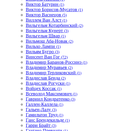
Виктор Батурин
(1)
Виктор Борисов-Мусатов
(1)
Виктор Васнецов
(5)
Виллем Ван Алст
(1)
Вильгельм Котарбинский
(2)
Вильгельм Кунерт
(3)
Вильгельм Швар
(1)
Вильмош Аба-Новак
(2)
Вильхо Лампи
(1)
Вильям Бугро
(3)
Винсент Ван Гог
(72)
Владимир Баранов-Россинэ
(1)
Владимир Муравьев
(2)
Владимир Терликовский
(1)
Владислав Бенда
(2)
Владислав Рогуски
(1)
Войцех Коссак
(1)
Всеволод Максимович
(1)
Гавриил Кондратенко
(3)
Галлен-Каллела
(1)
Гальен-Лалу
(3)
Гамильтон Труд
(1)
Ганс Брендекильде
(1)
Гарри Брайт
(3)
Гаэтано Превиати
(1)