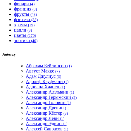
фонари
(4)
франция
(8)
фрукты
(43)
фэнтези
(88)
храмы
(19)
цапли
(3)
цветы
(270)
эротика
(40)
Autorzy
Абрахам Бейлинсон
(1)
Август Макке
(7)
Адам Джулиус
(3)
Адольф Кауфманн
(1)
Адриана Хаанен
(1)
Александр Альтманн
(1)
Александр Герымский
(2)
Александр Головин
(1)
Александр Древин
(1)
Александр Кёстер
(3)
Александр Леви
(1)
Александр Эдвин
(1)
Алексей Саврасов
(1)