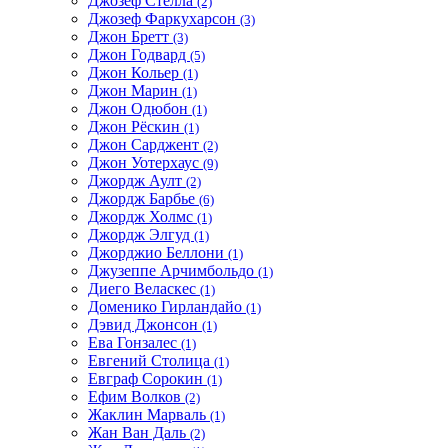
Джозеф Стелла
(2)
Джозеф Фаркухарсон
(3)
Джон Бретт
(3)
Джон Годвард
(5)
Джон Кольер
(1)
Джон Марин
(1)
Джон Одюбон
(1)
Джон Рёскин
(1)
Джон Сарджент
(2)
Джон Уотерхаус
(9)
Джордж Аулт
(2)
Джордж Барбье
(6)
Джордж Холмс
(1)
Джордж Элгуд
(1)
Джорджио Беллони
(1)
Джузеппе Арчимбольдо
(1)
Диего Веласкес
(1)
Доменико Гирландайо
(1)
Дэвид Джонсон
(1)
Ева Гонзалес
(1)
Евгений Столица
(1)
Евграф Сорокин
(1)
Ефим Волков
(2)
Жаклин Марваль
(1)
Жан Ван Даль
(2)