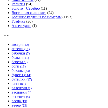
Религия
(54)
Золото - Серебро
(11)
Восточная живопись
(24)
Большие картины по номерам
(1153)
Графика
(30)
Аксессуары
(1)
Теги
австрия
(2)
ангелы
(11)
бабочки
(7)
бельгия
(1)
березы
(8)
боги
(19)
бокалы
(23)
букеты
(114)
бутылки
(17)
вазы
(83)
валентин
(1)
васильки
(4)
венеция
(5)
весна
(19)
вечер
(23)