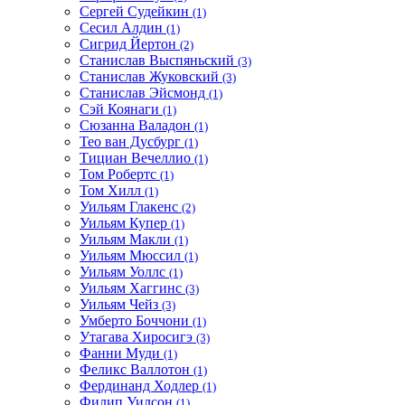
Сергей Судейкин
(1)
Сесил Алдин
(1)
Сигрид Йертон
(2)
Станислав Выспяньский
(3)
Станислав Жуковский
(3)
Станислав Эйсмонд
(1)
Сэй Коянаги
(1)
Сюзанна Валадон
(1)
Тео ван Дусбург
(1)
Тициан Вечеллио
(1)
Том Робертс
(1)
Том Хилл
(1)
Уильям Глакенс
(2)
Уильям Купер
(1)
Уильям Макли
(1)
Уильям Мюссил
(1)
Уильям Уоллс
(1)
Уильям Хаггинс
(3)
Уильям Чейз
(3)
Умберто Боччони
(1)
Утагава Хиросигэ
(3)
Фанни Муди
(1)
Феликс Валлотон
(1)
Фердинанд Ходлер
(1)
Филип Уилсон
(1)