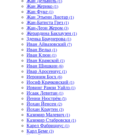
Жан Дельвиль
(1)
Жан Жерико
(1)
Жан Фуке
(1)
Жан Этьенн Лиотар
(1)
Жан-Батиста Грез
(1)
Жан-Леон Жером
(3)
Жерардина Бакхаузен
(1)
Зденка Браунерова
(1)
Иван Айвазовский
(7)
Иван Вельц
(1)
Иван Клюн
(1)
Иван Крамской
(1)
Иван Шишкин
(6)
Ивар Аросениус
(1)
Иероним Босх
(6)
Иосиф Крачковский
(1)
Ирвинг Рамзи Уайлз
(1)
Исаак Левитан
(1)
Йенни Нюстрём
(5)
Йохан Йенсен
(2)
Йохан Краутен
(3)
Казимир Малевич
(1)
Казимир Стабровски
(1)
Карел Фабрициус
(1)
Карл Беме
(3)