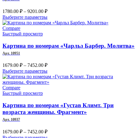
на
странице
Диапазон
1780.00
₽
–
9201.00
₽
товара.
цен:
Этот
Выберите параметры
1780.00 ₽
товар
–
имеет
Compare
несколько
Быстрый просмотр
9201.00 ₽
вариаций.
Опции
Картина по номерам «Чарльз Барбер. Молитва»
можно
Арт. 10951
выбрать
на
Диапазон
1679.00
₽
–
7452.00
₽
странице
цен:
Этот
Выберите параметры
товара.
1679.00 ₽
товар
–
имеет
несколько
Compare
7452.00 ₽
вариаций.
Быстрый просмотр
Опции
можно
Картина по номерам «Густав Климт. Три
выбрать
возраста женщины. Фрагмент»
на
Арт. 10937
странице
товара.
Диапазон
1679.00
₽
–
7452.00
₽
цен:
Этот
Выберите параметры