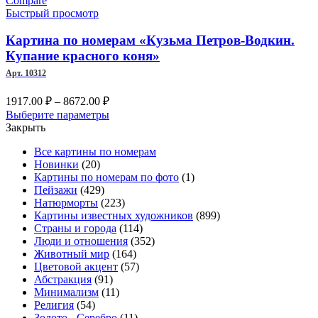
Compare
8672.00 ₽
вариаций.
Быстрый просмотр
Опции
можно
Картина по номерам «Кузьма Петров-Водкин.
выбрать
Купание красного коня»
на
Арт. 10312
странице
товара.
Диапазон
1917.00
₽
–
8672.00
₽
цен:
Этот
Выберите параметры
1917.00 ₽
товар
Закрыть
–
имеет
Все картины по номерам
несколько
8672.00 ₽
Новинки
(20)
вариаций.
Картины по номерам по фото
(1)
Опции
Пейзажи
(429)
можно
Натюрморты
(223)
выбрать
Картины известных художников
(899)
на
Страны и города
(114)
странице
Люди и отношения
(352)
товара.
Животный мир
(164)
Цветовой акцент
(57)
Абстракция
(91)
Минимализм
(11)
Религия
(54)
Золото - Серебро
(11)