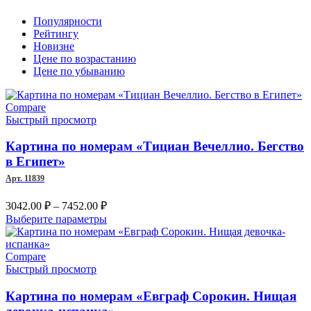
Популярности
Рейтингу
Новизне
Цене по возрастанию
Цене по убыванию
Compare
Быстрый просмотр
Картина по номерам «Тициан Вечеллио. Бегство
в Египет»
Арт. 11839
Диапазон
3042.00
₽
–
7452.00
₽
цен:
Этот
Выберите параметры
3042.00 ₽
товар
–
имеет
несколько
Compare
7452.00 ₽
вариаций.
Быстрый просмотр
Опции
можно
Картина по номерам «Евграф Сорокин. Нищая
выбрать