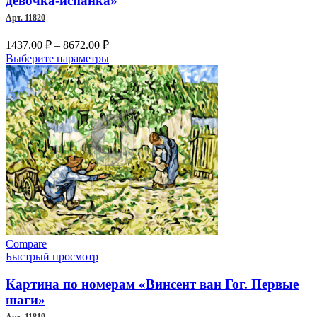
девочка-испанка»
на
Арт. 11820
странице
товара.
Диапазон
1437.00
₽
–
8672.00
₽
цен:
Этот
Выберите параметры
1437.00 ₽
товар
–
имеет
несколько
8672.00 ₽
вариаций.
Опции
можно
выбрать
на
странице
товара.
Compare
Быстрый просмотр
Картина по номерам «Винсент ван Гог. Первые
шаги»