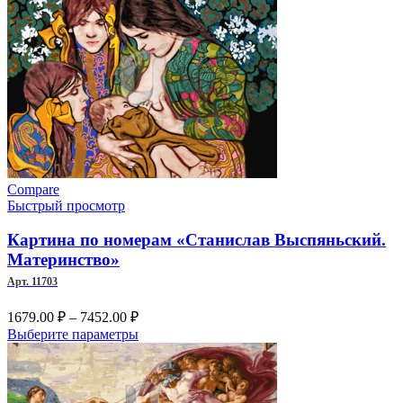
1437.00 ₽
товар
–
имеет
несколько
8672.00 ₽
вариаций.
Опции
можно
выбрать
на
странице
товара.
Compare
Быстрый просмотр
Картина по номерам «Станислав Выспяньский.
Материнство»
Арт. 11703
Диапазон
1679.00
₽
–
7452.00
₽
цен:
Этот
Выберите параметры
1679.00 ₽
товар
–
имеет
несколько
7452.00 ₽
вариаций.