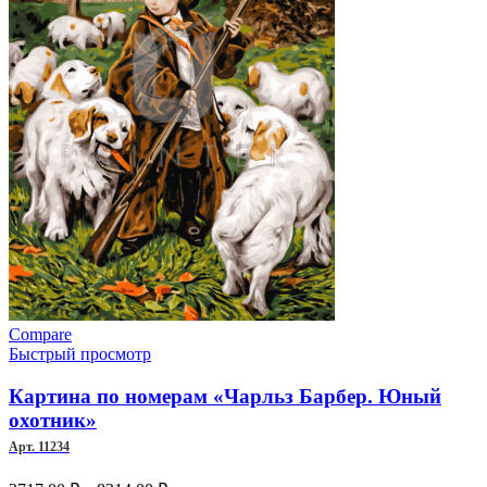
на
странице
товара.
Compare
Быстрый просмотр
Картина по номерам «Чарльз Барбер. Юный
охотник»
Арт. 11234
Диапазон