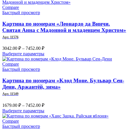
имеет
–
несколько
Compare
10509.00 ₽
вариаций.
Быстрый просмотр
Опции
можно
Картина по номерам «Леонардо да Винчи.
выбрать
Святая Анна с Мадонной и младенцем Христом»
на
Арт. 11576
странице
товара.
Диапазон
3042.00
₽
–
7452.00
₽
цен:
Этот
Выберите параметры
3042.00 ₽
товар
–
имеет
Compare
несколько
Быстрый просмотр
7452.00 ₽
вариаций.
Опции
Картина по номерам «Клод Моне. Бульвар Сен-
можно
Дени, Аржантёй, зима»
выбрать
Арт. 11549
на
странице
Диапазон
1679.00
₽
–
7452.00
₽
товара.
цен:
Этот
Выберите параметры
1679.00 ₽
товар
–
имеет
Compare
несколько
Быстрый просмотр
7452.00 ₽