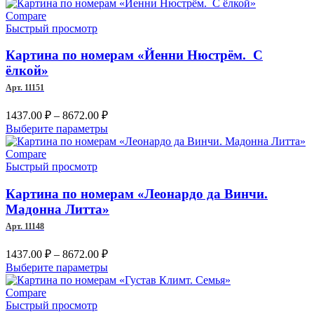
1780.00 ₽
товар
–
имеет
Compare
несколько
Быстрый просмотр
9201.00 ₽
вариаций.
Опции
Картина по номерам «Йенни Нюстрём. С
можно
ёлкой»
выбрать
Арт. 11151
на
странице
Диапазон
1437.00
₽
–
8672.00
₽
товара.
цен:
Этот
Выберите параметры
1437.00 ₽
товар
–
имеет
Compare
несколько
Быстрый просмотр
8672.00 ₽
вариаций.
Опции
Картина по номерам «Леонардо да Винчи.
можно
Мадонна Литта»
выбрать
Арт. 11148
на
странице
Диапазон
1437.00
₽
–
8672.00
₽
товара.
цен:
Этот
Выберите параметры
1437.00 ₽
товар
–
имеет
Compare
несколько
Быстрый просмотр
8672.00 ₽