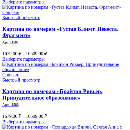
цен:
Этот
Выберите параметры
2717.00 ₽
товар
имеет
–
Compare
несколько
Быстрый просмотр
11227.00 ₽
вариаций.
Опции
Картина по номерам «Густав Климт. Невеста.
можно
Фрагмент»
выбрать
Арт. 11597
на
странице
Диапазон
1679.00
₽
–
10509.00
₽
товара.
цен:
Этот
Выберите параметры
1679.00 ₽
товар
имеет
–
несколько
Compare
10509.00 ₽
вариаций.
Быстрый просмотр
Опции
можно
Картина по номерам «Брайтон Ривьер.
выбрать
Принудительное образование»
на
Арт. 11586
странице
товара.
Диапазон
1679.00
₽
–
10509.00
₽
цен:
Этот
Выберите параметры
1679.00 ₽
товар