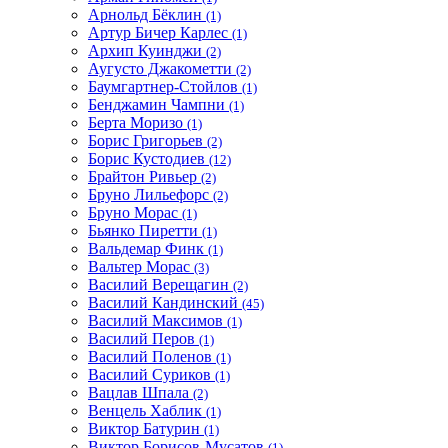
Арнольд Бёклин
(1)
Артур Бичер Карлес
(1)
Архип Куинджи
(2)
Аугусто Джакометти
(2)
Баумгартнер-Стойлов
(1)
Бенджамин Чампни
(1)
Берта Моризо
(1)
Борис Григорьев
(2)
Борис Кустодиев
(12)
Брайтон Ривьер
(2)
Бруно Лильефорс
(2)
Бруно Морас
(1)
Бьянко Пиретти
(1)
Вальдемар Финк
(1)
Вальтер Морас
(3)
Василий Верещагин
(2)
Василий Кандинский
(45)
Василий Максимов
(1)
Василий Перов
(1)
Василий Поленов
(1)
Василий Суриков
(1)
Вацлав Шпала
(2)
Венцель Хаблик
(1)
Виктор Батурин
(1)
Виктор Борисов-Мусатов
(1)