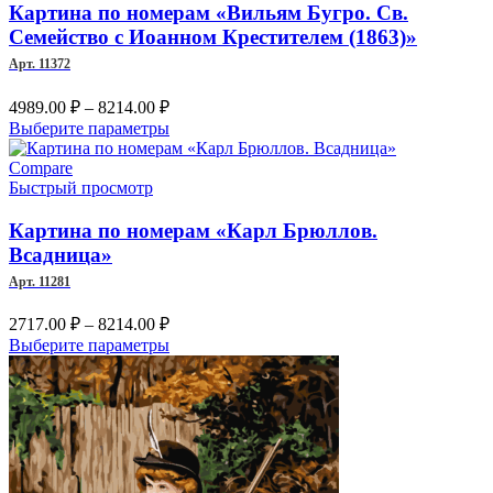
можно
Картина по номерам «Вильям Бугро. Св.
выбрать
Семейство с Иоанном Крестителем (1863)»
на
Арт. 11372
странице
товара.
Диапазон
4989.00
₽
–
8214.00
₽
цен:
Этот
Выберите параметры
4989.00 ₽
товар
–
имеет
Compare
несколько
Быстрый просмотр
8214.00 ₽
вариаций.
Опции
Картина по номерам «Карл Брюллов.
можно
Всадница»
выбрать
Арт. 11281
на
странице
Диапазон
2717.00
₽
–
8214.00
₽
товара.
цен:
Этот
Выберите параметры
2717.00 ₽
товар
–
имеет
несколько
8214.00 ₽
вариаций.
Опции
можно
выбрать