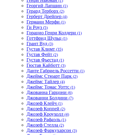
Генри Ньюман
(1)
Георгий Лапшин
(1)
Герард Терборх
(2)
Герберт Дрейпер
(4)
Германн Мерфи
(1)
Ги Роуз
(5)
Горацио Генри Колдери
(1)
Готтфрид Шульц
(1)
Грант Вуд
(3)
Густав Климт
(35)
Густав Фейт
(2)
Густав Фьестад
(1)
Гюстав Кайботт
(3)
Данте Габриель Россетти
(1)
Джеймс Стюарт Парк
(2)
Джеймс Тайлер
(4)
Джеймс Томас Уоттс
(1)
Джованна Гарцони
(6)
Джованни Болдини
(7)
Джозеф Клейч
(1)
Джозеф Коппей
(2)
Джозеф Кроухолл
(4)
Джозеф Рафаэль
(1)
Джозеф Стелла
(2)
Джозеф Фаркухарсон
(3)