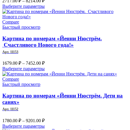
2717.00
₽
–
8214.00
₽
цен:
Этот
Выберите параметры
2717.00 ₽
товар
–
имеет
несколько
Compare
8214.00 ₽
вариаций.
Быстрый просмотр
Опции
можно
Картина по номерам «Йенни Нюстрём.
выбрать
Счастливого Нового года!»
на
Арт. 11153
странице
товара.
Диапазон
1679.00
₽
–
7452.00
₽
цен:
Этот
Выберите параметры
1679.00 ₽
товар
–
имеет
Compare
несколько
Быстрый просмотр
7452.00 ₽
вариаций.
Опции
Картина по номерам «Йенни Нюстрём. Дети на
можно
санях»
выбрать
Арт. 11152
на
странице
Диапазон
1780.00
₽
–
9201.00
₽
товара.
цен:
Этот
Выберите параметры