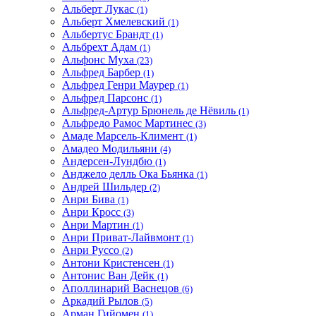
Альберт Лукас
(1)
Альберт Хмелевский
(1)
Альбертус Брандт
(1)
Альбрехт Адам
(1)
Альфонс Муха
(23)
Альфред Барбер
(1)
Альфред Генри Маурер
(1)
Альфред Парсонс
(1)
Альфред-Артур Брюнель де Нёвиль
(1)
Альфредо Рамос Мартинес
(3)
Амаде Марсель-Климент
(1)
Амадео Модильяни
(4)
Андерсен-Лундбю
(1)
Анджело делль Ока Бьянка
(1)
Андрей Шильдер
(2)
Анри Бива
(1)
Анри Кросс
(3)
Анри Мартин
(1)
Анри Приват-Лайвмонт
(1)
Анри Руссо
(2)
Антони Кристенсен
(1)
Антонис Ван Дейк
(1)
Аполлинарий Васнецов
(6)
Аркадий Рылов
(5)
Арман Гийомен
(1)