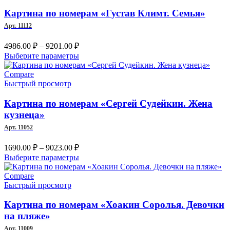
вариаций.
Опции
Картина по номерам «Густав Климт. Семья»
можно
Арт. 11112
выбрать
на
Диапазон
4986.00
₽
–
9201.00
₽
странице
цен:
Этот
Выберите параметры
товара.
4986.00 ₽
товар
–
имеет
Compare
несколько
Быстрый просмотр
9201.00 ₽
вариаций.
Опции
Картина по номерам «Сергей Судейкин. Жена
можно
кузнеца»
выбрать
Арт. 11052
на
странице
Диапазон
1690.00
₽
–
9023.00
₽
товара.
цен:
Этот
Выберите параметры
1690.00 ₽
товар
–
имеет
Compare
несколько
Быстрый просмотр
9023.00 ₽
вариаций.
Опции
Картина по номерам «Хоакин Соролья. Девочки
можно
на пляже»
выбрать
Арт. 11009