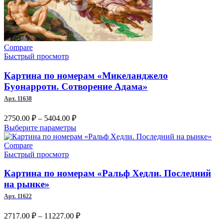
Опции
можно
выбрать
на
странице
Compare
товара.
Быстрый просмотр
Картина по номерам «Микеланджело
Буонарроти. Сотворение Адама»
Арт. 11638
Диапазон
2750.00
₽
–
5404.00
₽
цен:
Этот
Выберите параметры
2750.00 ₽
товар
–
имеет
Compare
несколько
Быстрый просмотр
5404.00 ₽
вариаций.
Опции
Картина по номерам «Ральф Хедли. Последний
можно
на рынке»
выбрать
Арт. 11622
на
странице
Диапазон
2717.00
₽
–
11227.00
₽
товара.