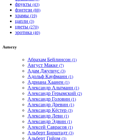
фрукты
(43)
фэнтези
(88)
храмы
(19)
цапли
(3)
цветы
(270)
эротика
(40)
Autorzy
Абрахам Бейлинсон
(1)
Август Макке
(7)
Адам Джулиус
(3)
Адольф Кауфманн
(1)
Адриана Хаанен
(1)
Александр Альтманн
(1)
Александр Герымский
(2)
Александр Головин
(1)
Александр Древин
(1)
Александр Кёстер
(3)
Александр Леви
(1)
Александр Эдвин
(1)
Алексей Саврасов
(1)
Альберт Бирштадт
(3)
Альберт Гийом
(3)