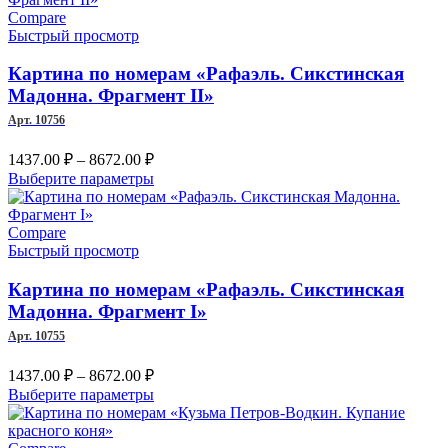
несколько
Compare
10260.00 ₽
вариаций.
Быстрый просмотр
Опции
можно
Картина по номерам «Рафаэль. Сикстинская
выбрать
Мадонна. Фрагмент II»
на
Арт. 10756
странице
товара.
Диапазон
1437.00
₽
–
8672.00
₽
цен:
Этот
Выберите параметры
1437.00 ₽
товар
–
имеет
несколько
Compare
8672.00 ₽
вариаций.
Быстрый просмотр
Опции
можно
Картина по номерам «Рафаэль. Сикстинская
выбрать
Мадонна. Фрагмент I»
на
Арт. 10755
странице
товара.
Диапазон
1437.00
₽
–
8672.00
₽
цен:
Этот
Выберите параметры
1437.00 ₽
товар
–
имеет
несколько