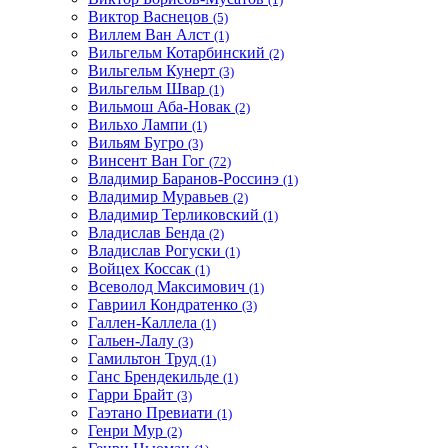
Виктор Васнецов
(5)
Виллем Ван Алст
(1)
Вильгельм Котарбинский
(2)
Вильгельм Кунерт
(3)
Вильгельм Швар
(1)
Вильмош Аба-Новак
(2)
Вильхо Лампи
(1)
Вильям Бугро
(3)
Винсент Ван Гог
(72)
Владимир Баранов-Россинэ
(1)
Владимир Муравьев
(2)
Владимир Терликовский
(1)
Владислав Бенда
(2)
Владислав Рогуски
(1)
Войцех Коссак
(1)
Всеволод Максимович
(1)
Гавриил Кондратенко
(3)
Галлен-Каллела
(1)
Гальен-Лалу
(3)
Гамильтон Труд
(1)
Ганс Брендекильде
(1)
Гарри Брайт
(3)
Гаэтано Превиати
(1)
Генри Мур
(2)