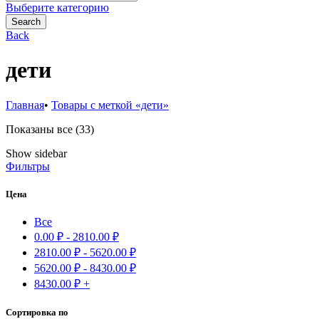
for:
Выберите категорию
Search
Back
дети
Главная
•
Товары с меткой «дети»
Сортировка:
Показаны все (33)
самые
Show sidebar
недавние
Фильтры
Цена
Все
0.00
₽
-
2810.00
₽
2810.00
₽
-
5620.00
₽
5620.00
₽
-
8430.00
₽
8430.00
₽
+
Сортировка по