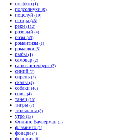
по фото
(1)
подсолнухи
(9)
поцелуй
(10)
птицы
(48)
реки
(112)
розовый
(4)
розы
(43)
романтизм
(1)
ромашки
(5)
рыбы
(1)
самовар
(2)
санкт-петербург
(2)
синий
(7)
сирень
(7)
скалы
(4)
собаки
(46)
совы
(4)
танец
(15)
тигры
(7)
тюльпаны
(8)
утро
(13)
Филипс Вауверман
(1)
фламинго
(1)
фонари
(4)
франция
(8)