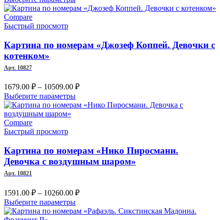
1679.00 ₽
товар
–
имеет
Compare
несколько
Быстрый просмотр
7452.00 ₽
вариаций.
Опции
Картина по номерам «Джозеф Коппей. Девочки с
можно
котенком»
выбрать
Арт. 10827
на
странице
Диапазон
1679.00
₽
–
10509.00
₽
товара.
цен:
Этот
Выберите параметры
1679.00 ₽
товар
имеет
–
несколько
Compare
10509.00 ₽
вариаций.
Быстрый просмотр
Опции
можно
Картина по номерам «Нико Пиросмани.
выбрать
Девочка с воздушным шаром»
на
Арт. 10821
странице
товара.
Диапазон
1591.00
₽
–
10260.00
₽
цен:
Этот
Выберите параметры
1591.00 ₽
товар
имеет
–