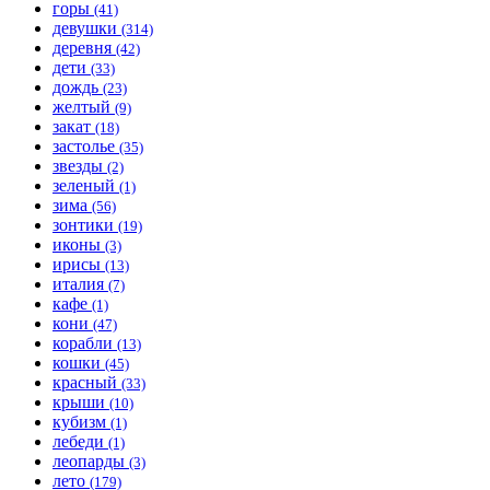
горы
(41)
девушки
(314)
деревня
(42)
дети
(33)
дождь
(23)
желтый
(9)
закат
(18)
застолье
(35)
звезды
(2)
зеленый
(1)
зима
(56)
зонтики
(19)
иконы
(3)
ирисы
(13)
италия
(7)
кафе
(1)
кони
(47)
корабли
(13)
кошки
(45)
красный
(33)
крыши
(10)
кубизм
(1)
лебеди
(1)
леопарды
(3)
лето
(179)