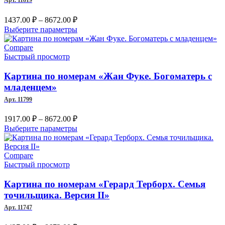
Арт. 11819
Диапазон
1437.00
₽
–
8672.00
₽
цен:
Этот
Выберите параметры
1437.00 ₽
товар
–
имеет
Compare
несколько
Быстрый просмотр
8672.00 ₽
вариаций.
Опции
Картина по номерам «Жан Фуке. Богоматерь с
можно
младенцем»
выбрать
Арт. 11799
на
странице
Диапазон
1917.00
₽
–
8672.00
₽
товара.
цен:
Этот
Выберите параметры
1917.00 ₽
товар
–
имеет
несколько
Compare
8672.00 ₽
вариаций.
Быстрый просмотр
Опции
можно
Картина по номерам «Герард Терборх. Семья
выбрать
точильщика. Версия II»
на
Арт. 11747
странице
товара.