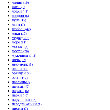
лилии
(19)
лисы
(1)
лодки
(41)
лондон
(6)
луна
(15)
львы
(7)
любовь
(42)
маки
(19)
медведи
(5)
море
(91)
москва
(3)
мосты
(26)
мужчины
(143)
ночь
(62)
нью-йорк
(3)
олени
(10)
орхидеи
(7)
осень
(47)
павлины
(2)
пальмы
(9)
париж
(16)
парки
(46)
парусники
(36)
передвижники
(1)
пионы
(7)