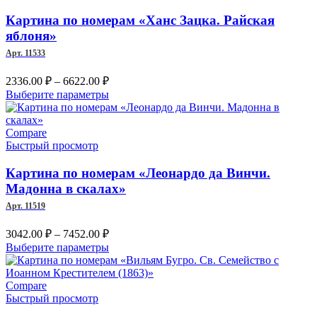
вариаций.
Опции
Картина по номерам «Ханс Зацка. Райская
можно
яблоня»
выбрать
Арт. 11533
на
странице
Диапазон
2336.00
₽
–
6622.00
₽
товара.
цен:
Этот
Выберите параметры
2336.00 ₽
товар
–
имеет
несколько
Compare
6622.00 ₽
вариаций.
Быстрый просмотр
Опции
можно
Картина по номерам «Леонардо да Винчи.
выбрать
Мадонна в скалах»
на
Арт. 11519
странице
товара.
Диапазон
3042.00
₽
–
7452.00
₽
цен:
Этот
Выберите параметры
3042.00 ₽
товар
–
имеет
несколько
Compare
7452.00 ₽
вариаций.
Быстрый просмотр
Опции